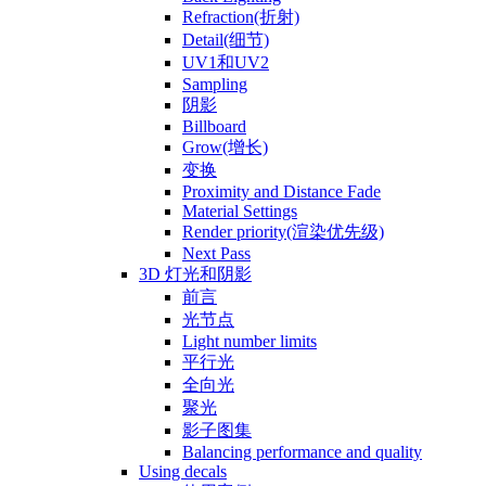
Refraction(折射)
Detail(细节)
UV1和UV2
Sampling
阴影
Billboard
Grow(增长)
变换
Proximity and Distance Fade
Material Settings
Render priority(渲染优先级)
Next Pass
3D 灯光和阴影
前言
光节点
Light number limits
平行光
全向光
聚光
影子图集
Balancing performance and quality
Using decals