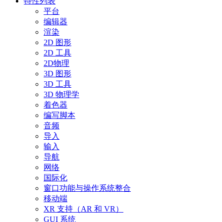
特性列表
平台
编辑器
渲染
2D 图形
2D 工具
2D物理
3D 图形
3D 工具
3D 物理学
着色器
编写脚本
音频
导入
输入
导航
网络
国际化
窗口功能与操作系统整合
移动端
XR 支持（AR 和 VR）
GUI 系统