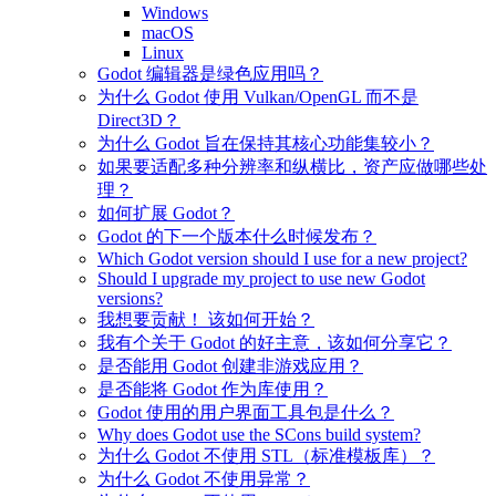
Windows
macOS
Linux
Godot 编辑器是绿色应用吗？
为什么 Godot 使用 Vulkan/OpenGL 而不是
Direct3D？
为什么 Godot 旨在保持其核心功能集较小？
如果要适配多种分辨率和纵横比，资产应做哪些处
理？
如何扩展 Godot？
Godot 的下一个版本什么时候发布？
Which Godot version should I use for a new project?
Should I upgrade my project to use new Godot
versions?
我想要贡献！ 该如何开始？
我有个关于 Godot 的好主意，该如何分享它？
是否能用 Godot 创建非游戏应用？
是否能将 Godot 作为库使用？
Godot 使用的用户界面工具包是什么？
Why does Godot use the SCons build system?
为什么 Godot 不使用 STL（标准模板库）？
为什么 Godot 不使用异常？