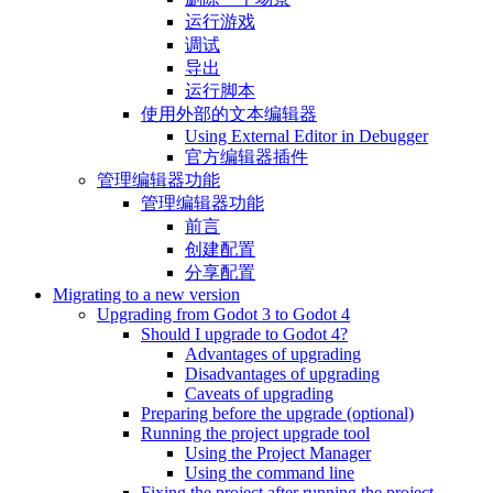
运行游戏
调试
导出
运行脚本
使用外部的文本编辑器
Using External Editor in Debugger
官方编辑器插件
管理编辑器功能
管理编辑器功能
前言
创建配置
分享配置
Migrating to a new version
Upgrading from Godot 3 to Godot 4
Should I upgrade to Godot 4?
Advantages of upgrading
Disadvantages of upgrading
Caveats of upgrading
Preparing before the upgrade (optional)
Running the project upgrade tool
Using the Project Manager
Using the command line
Fixing the project after running the project