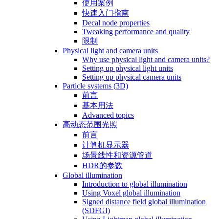
使用案例
快速入门指南
Decal node properties
Tweaking performance and quality
限制
Physical light and camera units
Why use physical light and camera units?
Setting up physical light units
Setting up physical camera units
Particle systems (3D)
前言
基本用法
Advanced topics
高动态范围光照
前言
计算机显示器
场景线性和资源管道
HDR的参数
Global illumination
Introduction to global illumination
Using Voxel global illumination
Signed distance field global illumination
(SDFGI)