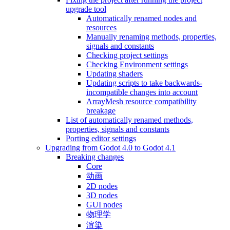
upgrade tool
Automatically renamed nodes and
resources
Manually renaming methods, properties,
signals and constants
Checking project settings
Checking Environment settings
Updating shaders
Updating scripts to take backwards-
incompatible changes into account
ArrayMesh resource compatibility
breakage
List of automatically renamed methods,
properties, signals and constants
Porting editor settings
Upgrading from Godot 4.0 to Godot 4.1
Breaking changes
Core
动画
2D nodes
3D nodes
GUI nodes
物理学
渲染