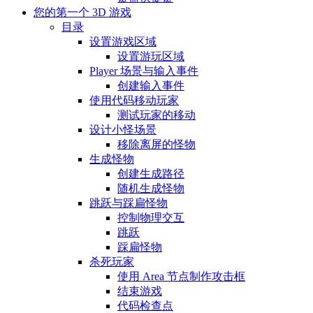
您的第一个 3D 游戏
目录
设置游戏区域
设置游玩区域
Player 场景与输入事件
创建输入事件
使用代码移动玩家
测试玩家的移动
设计小怪场景
移除离屏的怪物
生成怪物
创建生成路径
随机生成怪物
跳跃与踩扁怪物
控制物理交互
跳跃
踩扁怪物
杀死玩家
使用 Area 节点制作攻击框
结束游戏
代码检查点