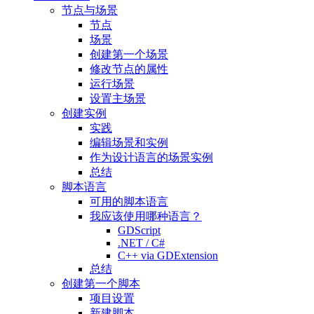
节点与场景
节点
场景
创建第一个场景
修改节点的属性
运行场景
设置主场景
创建实例
实践
编辑场景和实例
作为设计语言的场景实例
总结
脚本语言
可用的脚本语言
我应该使用哪种语言？
GDScript
.NET / C#
C++ via GDExtension
总结
创建第一个脚本
项目设置
新建脚本