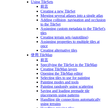
Using TileSets
前言
Creating a new TileSet
Merging several atlases into a single atlas
Adding collision, navigation and occlusion
to the TileSet
Assigning custom metadata to the TileSet's
tiles
Creating terrain sets (autotiling)
Assigning properties to multiple tiles at
once
Creating alternative tiles
使用 TileMap
前言
Specifying the TileSet in the TileMap
Creating TileMap layers
Opening the TileMap editor
Selecting tiles to use for painting
Painting modes and tools
Painting randomly using scattering
Saving and loading premade tile
placements using patterns
Handling tile connections automatically
using terrains