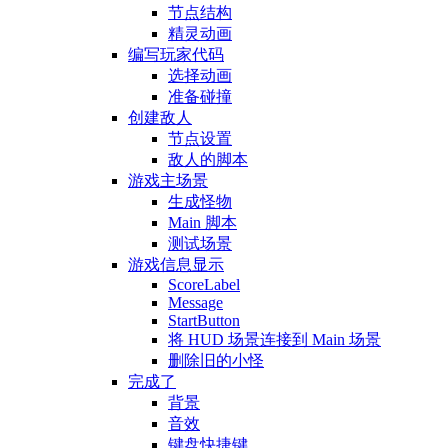
节点结构
精灵动画
编写玩家代码
选择动画
准备碰撞
创建敌人
节点设置
敌人的脚本
游戏主场景
生成怪物
Main 脚本
测试场景
游戏信息显示
ScoreLabel
Message
StartButton
将 HUD 场景连接到 Main 场景
删除旧的小怪
完成了
背景
音效
键盘快捷键