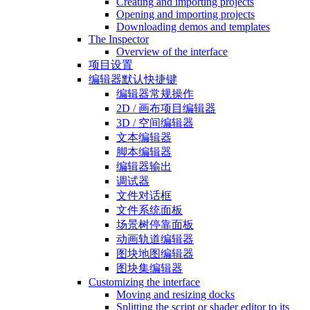
Creating and importing projects
Opening and importing projects
Downloading demos and templates
The Inspector
Overview of the interface
项目设置
编辑器默认快捷键
编辑器常规操作
2D / 画布项目编辑器
3D / 空间编辑器
文本编辑器
脚本编辑器
编辑器输出
调试器
文件对话框
文件系统面板
场景树停靠面板
动画轨道编辑器
图块地图编辑器
图块集编辑器
Customizing the interface
Moving and resizing docks
Splitting the script or shader editor to its