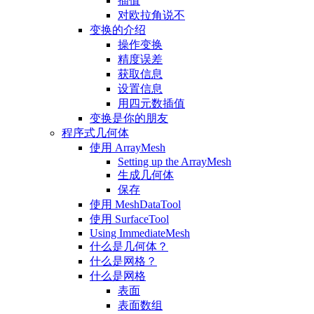
插值
对欧拉角说不
变换的介绍
操作变换
精度误差
获取信息
设置信息
用四元数插值
变换是你的朋友
程序式几何体
使用 ArrayMesh
Setting up the ArrayMesh
生成几何体
保存
使用 MeshDataTool
使用 SurfaceTool
Using ImmediateMesh
什么是几何体？
什么是网格？
什么是网格
表面
表面数组