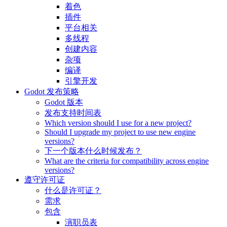
着色
插件
平台相关
多线程
创建内容
杂项
编译
引擎开发
Godot 发布策略
Godot 版本
发布支持时间表
Which version should I use for a new project?
Should I upgrade my project to use new engine
versions?
下一个版本什么时候发布？
What are the criteria for compatibility across engine
versions?
遵守许可证
什么是许可证？
需求
包含
演职员表