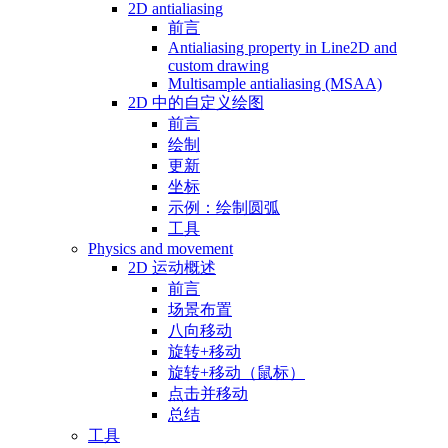
2D antialiasing
前言
Antialiasing property in Line2D and
custom drawing
Multisample antialiasing (MSAA)
2D 中的自定义绘图
前言
绘制
更新
坐标
示例：绘制圆弧
工具
Physics and movement
2D 运动概述
前言
场景布置
八向移动
旋转+移动
旋转+移动（鼠标）
点击并移动
总结
工具