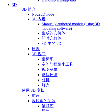
Handling missing tiles
3D
3D 简介
Node3D node
3D 内容
Manually authored models (using 3D
modeling software)
生成的几何体
即时几何体
3D 中的 2D
环境
3D 视口
坐标系
空间与操纵小工具
视图菜单
默认环境
相机
灯光
使用 3D 变换
前言
欧拉角的问题
轴顺序