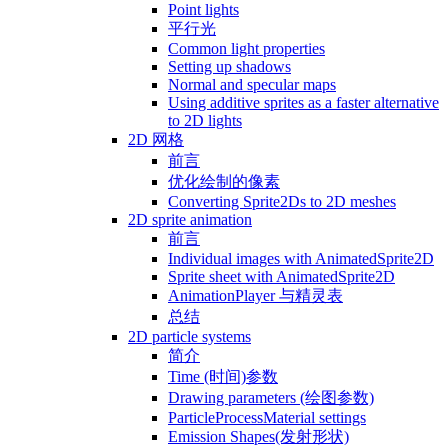
Point lights
平行光
Common light properties
Setting up shadows
Normal and specular maps
Using additive sprites as a faster alternative
to 2D lights
2D 网格
前言
优化绘制的像素
Converting Sprite2Ds to 2D meshes
2D sprite animation
前言
Individual images with AnimatedSprite2D
Sprite sheet with AnimatedSprite2D
AnimationPlayer 与精灵表
总结
2D particle systems
简介
Time (时间)参数
Drawing parameters (绘图参数)
ParticleProcessMaterial settings
Emission Shapes(发射形状)