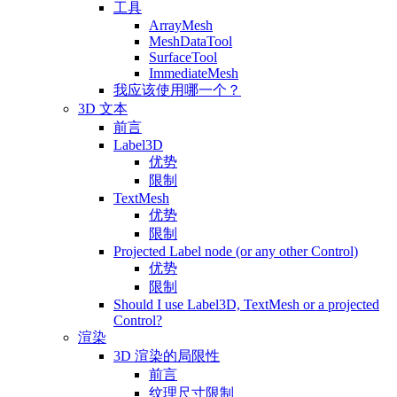
工具
ArrayMesh
MeshDataTool
SurfaceTool
ImmediateMesh
我应该使用哪一个？
3D 文本
前言
Label3D
优势
限制
TextMesh
优势
限制
Projected Label node (or any other Control)
优势
限制
Should I use Label3D, TextMesh or a projected
Control?
渲染
3D 渲染的局限性
前言
纹理尺寸限制