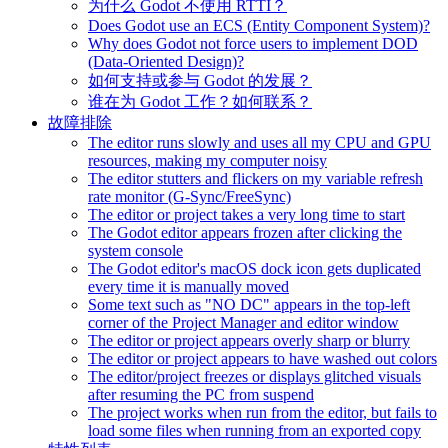
为什么 Godot 不使用 RTTI？
Does Godot use an ECS (Entity Component System)?
Why does Godot not force users to implement DOD
(Data-Oriented Design)?
如何支持或参与 Godot 的发展？
谁在为 Godot 工作？如何联系？
故障排除
The editor runs slowly and uses all my CPU and GPU
resources, making my computer noisy
The editor stutters and flickers on my variable refresh
rate monitor (G-Sync/FreeSync)
The editor or project takes a very long time to start
The Godot editor appears frozen after clicking the
system console
The Godot editor's macOS dock icon gets duplicated
every time it is manually moved
Some text such as "NO DC" appears in the top-left
corner of the Project Manager and editor window
The editor or project appears overly sharp or blurry
The editor or project appears to have washed out colors
The editor/project freezes or displays glitched visuals
after resuming the PC from suspend
The project works when run from the editor, but fails to
load some files when running from an exported copy