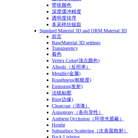
带状颜色
深度缓冲精度
透明度排序
多采样抗锯齿
Standard Material 3D and ORM Material 3D
前言
BaseMaterial 3D settings
Transparency
着色
Vertex Color(顶点颜色)
Albedo（反照率）
Metallic(金属)
Roughness(粗糙度)
Emission(发射)
法线贴图
Rim(边缘)
Clearcoat（清漆）
Anisotropy（各向异性）
Ambient Occlusion（环境光遮蔽）
Height
Subsurface Scattering（次表面散射）
Back Lighting