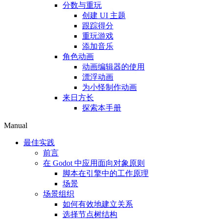
分数与重玩
创建 UI 主题
跟踪得分
重玩游戏
添加音乐
角色动画
动画编辑器的使用
漂浮动画
为小怪制作动画
来日方长
探索本手册
Manual
最佳实践
前言
在 Godot 中应用面向对象原则
脚本在引擎中的工作原理
场景
场景组织
如何有效地建立关系
选择节点树结构