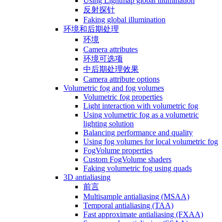
Using Lightmap global illumination
反射探针
Faking global illumination
环境和后期处理
环境
Camera attributes
环境可选项
中后期处理效果
Camera attribute options
Volumetric fog and fog volumes
Volumetric fog properties
Light interaction with volumetric fog
Using volumetric fog as a volumetric
lighting solution
Balancing performance and quality
Using fog volumes for local volumetric fog
FogVolume properties
Custom FogVolume shaders
Faking volumetric fog using quads
3D antialiasing
前言
Multisample antialiasing (MSAA)
Temporal antialiasing (TAA)
Fast approximate antialiasing (FXAA)