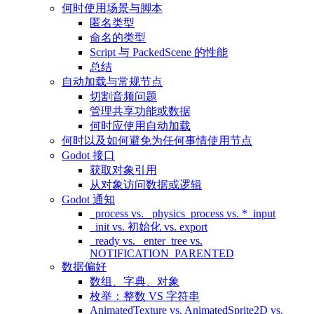
何时使用场景与脚本
匿名类型
命名的类型
Script 与 PackedScene 的性能
总结
自动加载与常规节点
切割音频问题
管理共享功能或数据
何时应使用自动加载
何时以及如何避免为任何事情使用节点
Godot 接口
获取对象引用
从对象访问数据或逻辑
Godot 通知
_process vs. _physics_process vs. *_input
_init vs. 初始化 vs. export
_ready vs. _enter_tree vs.
NOTIFICATION_PARENTED
数据偏好
数组、字典、对象
枚举：整数 VS 字符串
AnimatedTexture vs. AnimatedSprite2D vs.