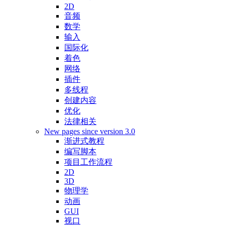
2D
音频
数学
输入
国际化
着色
网络
插件
多线程
创建内容
优化
法律相关
New pages since version 3.0
渐进式教程
编写脚本
项目工作流程
2D
3D
物理学
动画
GUI
视口