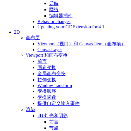
导航
网络
编辑器插件
Behavior changes
Updating your GDExtension for 4.1
2D
画布层
Viewport（视口）和 Canvas Item（画布项）
CanvasLayer
Viewport 和画布变换
前言
画布变换
全局画布变换
拉伸变换
Window transform
变换顺序
变换函数
提供自定义输入事件
渲染
2D 灯光和阴影
前言
节点