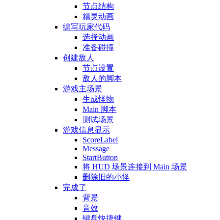
节点结构
精灵动画
编写玩家代码
选择动画
准备碰撞
创建敌人
节点设置
敌人的脚本
游戏主场景
生成怪物
Main 脚本
测试场景
游戏信息显示
ScoreLabel
Message
StartButton
将 HUD 场景连接到 Main 场景
删除旧的小怪
完成了
背景
音效
键盘快捷键