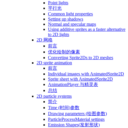
Point lights
平行光
Common light properties
Setting up shadows
Normal and specular maps
Using additive sprites as a faster alternative
to 2D lights
2D 网格
前言
优化绘制的像素
Converting Sprite2Ds to 2D meshes
2D sprite animation
前言
Individual images with AnimatedSprite2D
Sprite sheet with AnimatedSprite2D
AnimationPlayer 与精灵表
总结
2D particle systems
简介
Time (时间)参数
Drawing parameters (绘图参数)
ParticleProcessMaterial settings
Emission Shapes(发射形状)