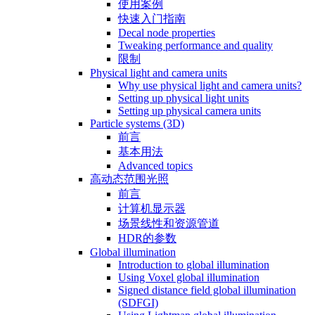
使用案例
快速入门指南
Decal node properties
Tweaking performance and quality
限制
Physical light and camera units
Why use physical light and camera units?
Setting up physical light units
Setting up physical camera units
Particle systems (3D)
前言
基本用法
Advanced topics
高动态范围光照
前言
计算机显示器
场景线性和资源管道
HDR的参数
Global illumination
Introduction to global illumination
Using Voxel global illumination
Signed distance field global illumination
(SDFGI)