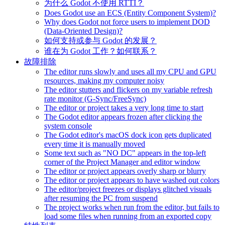
为什么 Godot 不使用 RTTI？
Does Godot use an ECS (Entity Component System)?
Why does Godot not force users to implement DOD
(Data-Oriented Design)?
如何支持或参与 Godot 的发展？
谁在为 Godot 工作？如何联系？
故障排除
The editor runs slowly and uses all my CPU and GPU
resources, making my computer noisy
The editor stutters and flickers on my variable refresh
rate monitor (G-Sync/FreeSync)
The editor or project takes a very long time to start
The Godot editor appears frozen after clicking the
system console
The Godot editor's macOS dock icon gets duplicated
every time it is manually moved
Some text such as "NO DC" appears in the top-left
corner of the Project Manager and editor window
The editor or project appears overly sharp or blurry
The editor or project appears to have washed out colors
The editor/project freezes or displays glitched visuals
after resuming the PC from suspend
The project works when run from the editor, but fails to
load some files when running from an exported copy