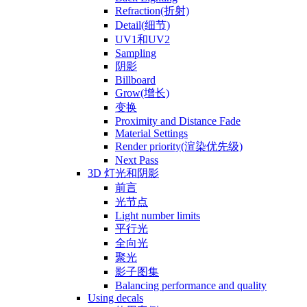
Refraction(折射)
Detail(细节)
UV1和UV2
Sampling
阴影
Billboard
Grow(增长)
变换
Proximity and Distance Fade
Material Settings
Render priority(渲染优先级)
Next Pass
3D 灯光和阴影
前言
光节点
Light number limits
平行光
全向光
聚光
影子图集
Balancing performance and quality
Using decals