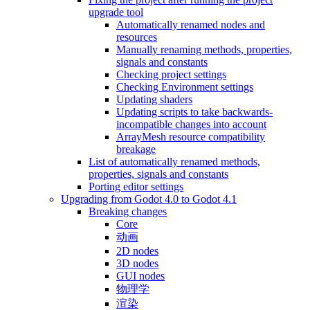
upgrade tool
Automatically renamed nodes and
resources
Manually renaming methods, properties,
signals and constants
Checking project settings
Checking Environment settings
Updating shaders
Updating scripts to take backwards-
incompatible changes into account
ArrayMesh resource compatibility
breakage
List of automatically renamed methods,
properties, signals and constants
Porting editor settings
Upgrading from Godot 4.0 to Godot 4.1
Breaking changes
Core
动画
2D nodes
3D nodes
GUI nodes
物理学
渲染