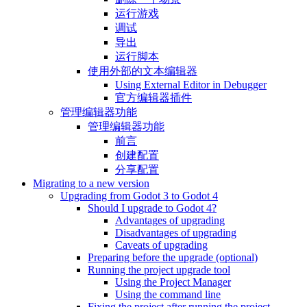
运行游戏
调试
导出
运行脚本
使用外部的文本编辑器
Using External Editor in Debugger
官方编辑器插件
管理编辑器功能
管理编辑器功能
前言
创建配置
分享配置
Migrating to a new version
Upgrading from Godot 3 to Godot 4
Should I upgrade to Godot 4?
Advantages of upgrading
Disadvantages of upgrading
Caveats of upgrading
Preparing before the upgrade (optional)
Running the project upgrade tool
Using the Project Manager
Using the command line
Fixing the project after running the project