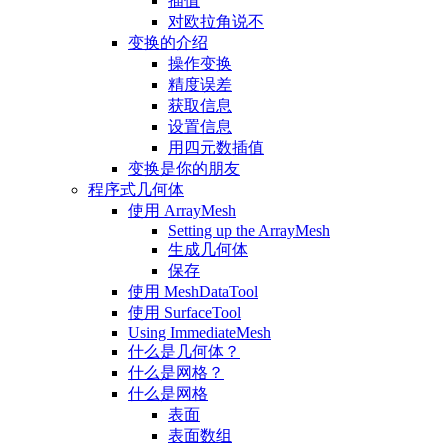
插值
对欧拉角说不
变换的介绍
操作变换
精度误差
获取信息
设置信息
用四元数插值
变换是你的朋友
程序式几何体
使用 ArrayMesh
Setting up the ArrayMesh
生成几何体
保存
使用 MeshDataTool
使用 SurfaceTool
Using ImmediateMesh
什么是几何体？
什么是网格？
什么是网格
表面
表面数组