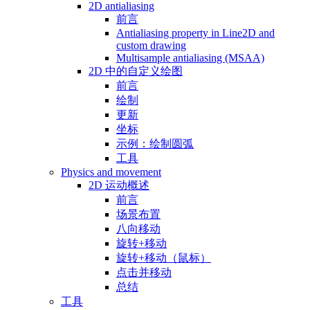
2D antialiasing
前言
Antialiasing property in Line2D and
custom drawing
Multisample antialiasing (MSAA)
2D 中的自定义绘图
前言
绘制
更新
坐标
示例：绘制圆弧
工具
Physics and movement
2D 运动概述
前言
场景布置
八向移动
旋转+移动
旋转+移动（鼠标）
点击并移动
总结
工具