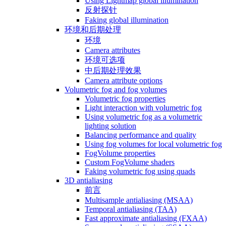
Using Lightmap global illumination
反射探针
Faking global illumination
环境和后期处理
环境
Camera attributes
环境可选项
中后期处理效果
Camera attribute options
Volumetric fog and fog volumes
Volumetric fog properties
Light interaction with volumetric fog
Using volumetric fog as a volumetric
lighting solution
Balancing performance and quality
Using fog volumes for local volumetric fog
FogVolume properties
Custom FogVolume shaders
Faking volumetric fog using quads
3D antialiasing
前言
Multisample antialiasing (MSAA)
Temporal antialiasing (TAA)
Fast approximate antialiasing (FXAA)