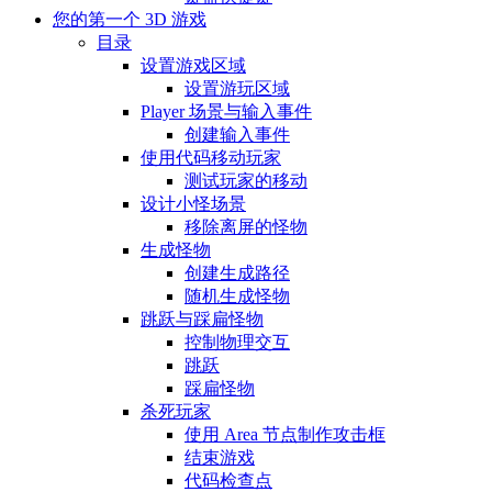
您的第一个 3D 游戏
目录
设置游戏区域
设置游玩区域
Player 场景与输入事件
创建输入事件
使用代码移动玩家
测试玩家的移动
设计小怪场景
移除离屏的怪物
生成怪物
创建生成路径
随机生成怪物
跳跃与踩扁怪物
控制物理交互
跳跃
踩扁怪物
杀死玩家
使用 Area 节点制作攻击框
结束游戏
代码检查点