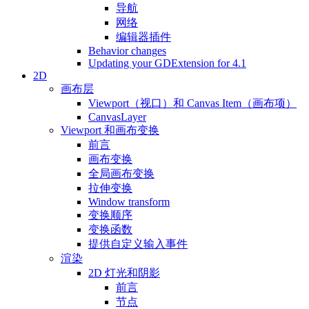
导航
网络
编辑器插件
Behavior changes
Updating your GDExtension for 4.1
2D
画布层
Viewport（视口）和 Canvas Item（画布项）
CanvasLayer
Viewport 和画布变换
前言
画布变换
全局画布变换
拉伸变换
Window transform
变换顺序
变换函数
提供自定义输入事件
渲染
2D 灯光和阴影
前言
节点