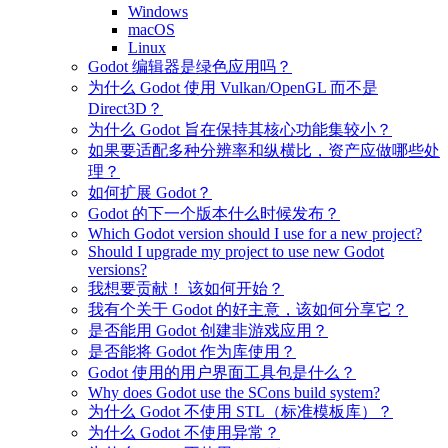
Windows
macOS
Linux
Godot 编辑器是绿色应用吗？
为什么 Godot 使用 Vulkan/OpenGL 而不是
Direct3D？
为什么 Godot 旨在保持其核心功能集较小？
如果要适配多种分辨率和纵横比，资产应做哪些处
理？
如何扩展 Godot？
Godot 的下一个版本什么时候发布？
Which Godot version should I use for a new project?
Should I upgrade my project to use new Godot
versions?
我想要贡献！ 该如何开始？
我有个关于 Godot 的好主意，该如何分享它？
是否能用 Godot 创建非游戏应用？
是否能将 Godot 作为库使用？
Godot 使用的用户界面工具包是什么？
Why does Godot use the SCons build system?
为什么 Godot 不使用 STL（标准模板库）？
为什么 Godot 不使用异常？