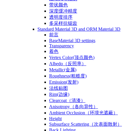
带状颜色
深度缓冲精度
透明度排序
多采样抗锯齿
Standard Material 3D and ORM Material 3D
前言
BaseMaterial 3D settings
Transparency
着色
Vertex Color(顶点颜色)
Albedo（反照率）
Metallic(金属)
Roughness(粗糙度)
Emission(发射)
法线贴图
Rim(边缘)
Clearcoat（清漆）
Anisotropy（各向异性）
Ambient Occlusion（环境光遮蔽）
Height
Subsurface Scattering（次表面散射）
Back Lighting