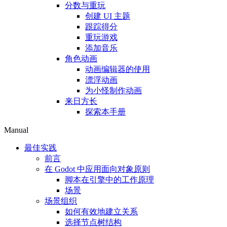
分数与重玩
创建 UI 主题
跟踪得分
重玩游戏
添加音乐
角色动画
动画编辑器的使用
漂浮动画
为小怪制作动画
来日方长
探索本手册
Manual
最佳实践
前言
在 Godot 中应用面向对象原则
脚本在引擎中的工作原理
场景
场景组织
如何有效地建立关系
选择节点树结构