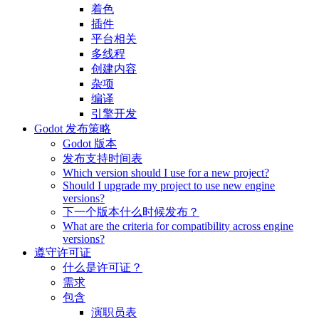
着色
插件
平台相关
多线程
创建内容
杂项
编译
引擎开发
Godot 发布策略
Godot 版本
发布支持时间表
Which version should I use for a new project?
Should I upgrade my project to use new engine
versions?
下一个版本什么时候发布？
What are the criteria for compatibility across engine
versions?
遵守许可证
什么是许可证？
需求
包含
演职员表