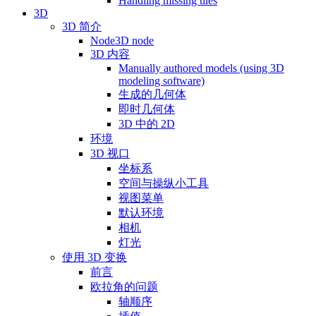
Handling missing tiles
3D
3D 简介
Node3D node
3D 内容
Manually authored models (using 3D
modeling software)
生成的几何体
即时几何体
3D 中的 2D
环境
3D 视口
坐标系
空间与操纵小工具
视图菜单
默认环境
相机
灯光
使用 3D 变换
前言
欧拉角的问题
轴顺序