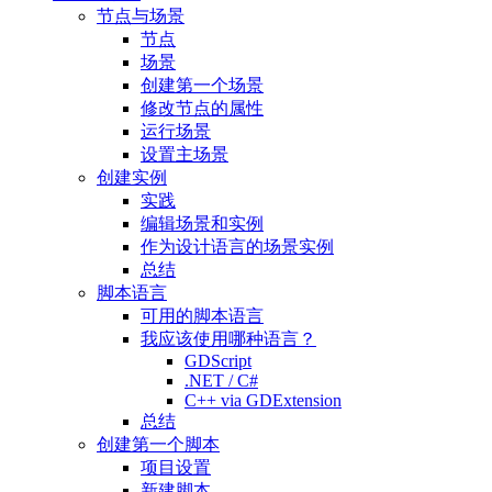
节点与场景
节点
场景
创建第一个场景
修改节点的属性
运行场景
设置主场景
创建实例
实践
编辑场景和实例
作为设计语言的场景实例
总结
脚本语言
可用的脚本语言
我应该使用哪种语言？
GDScript
.NET / C#
C++ via GDExtension
总结
创建第一个脚本
项目设置
新建脚本