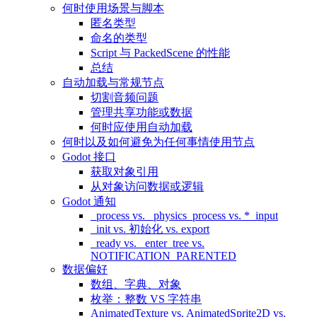
何时使用场景与脚本
匿名类型
命名的类型
Script 与 PackedScene 的性能
总结
自动加载与常规节点
切割音频问题
管理共享功能或数据
何时应使用自动加载
何时以及如何避免为任何事情使用节点
Godot 接口
获取对象引用
从对象访问数据或逻辑
Godot 通知
_process vs. _physics_process vs. *_input
_init vs. 初始化 vs. export
_ready vs. _enter_tree vs.
NOTIFICATION_PARENTED
数据偏好
数组、字典、对象
枚举：整数 VS 字符串
AnimatedTexture vs. AnimatedSprite2D vs.