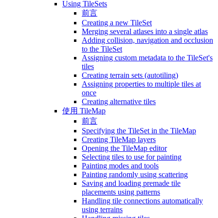
Using TileSets
前言
Creating a new TileSet
Merging several atlases into a single atlas
Adding collision, navigation and occlusion
to the TileSet
Assigning custom metadata to the TileSet's
tiles
Creating terrain sets (autotiling)
Assigning properties to multiple tiles at
once
Creating alternative tiles
使用 TileMap
前言
Specifying the TileSet in the TileMap
Creating TileMap layers
Opening the TileMap editor
Selecting tiles to use for painting
Painting modes and tools
Painting randomly using scattering
Saving and loading premade tile
placements using patterns
Handling tile connections automatically
using terrains