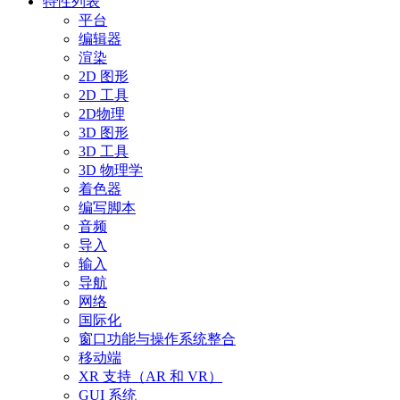
特性列表
平台
编辑器
渲染
2D 图形
2D 工具
2D物理
3D 图形
3D 工具
3D 物理学
着色器
编写脚本
音频
导入
输入
导航
网络
国际化
窗口功能与操作系统整合
移动端
XR 支持（AR 和 VR）
GUI 系统