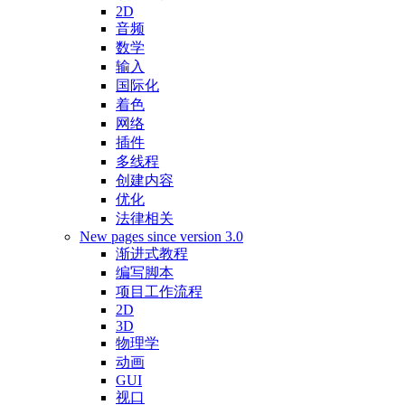
2D
音频
数学
输入
国际化
着色
网络
插件
多线程
创建内容
优化
法律相关
New pages since version 3.0
渐进式教程
编写脚本
项目工作流程
2D
3D
物理学
动画
GUI
视口