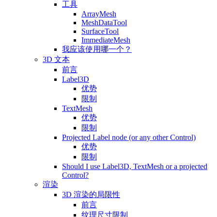
工具
ArrayMesh
MeshDataTool
SurfaceTool
ImmediateMesh
我应该使用哪一个？
3D 文本
前言
Label3D
优势
限制
TextMesh
优势
限制
Projected Label node (or any other Control)
优势
限制
Should I use Label3D, TextMesh or a projected
Control?
渲染
3D 渲染的局限性
前言
纹理尺寸限制