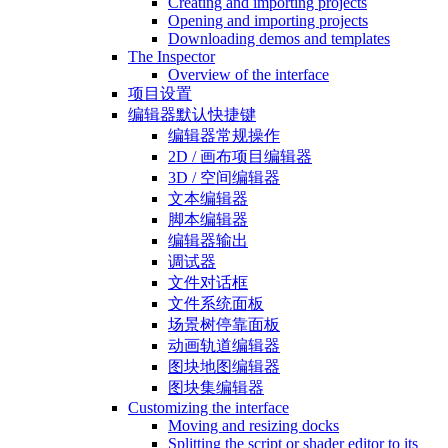
Creating and importing projects
Opening and importing projects
Downloading demos and templates
The Inspector
Overview of the interface
项目设置
编辑器默认快捷键
编辑器常规操作
2D / 画布项目编辑器
3D / 空间编辑器
文本编辑器
脚本编辑器
编辑器输出
调试器
文件对话框
文件系统面板
场景树停靠面板
动画轨道编辑器
图块地图编辑器
图块集编辑器
Customizing the interface
Moving and resizing docks
Splitting the script or shader editor to its