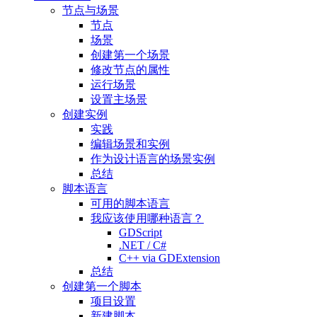
节点与场景
节点
场景
创建第一个场景
修改节点的属性
运行场景
设置主场景
创建实例
实践
编辑场景和实例
作为设计语言的场景实例
总结
脚本语言
可用的脚本语言
我应该使用哪种语言？
GDScript
.NET / C#
C++ via GDExtension
总结
创建第一个脚本
项目设置
新建脚本