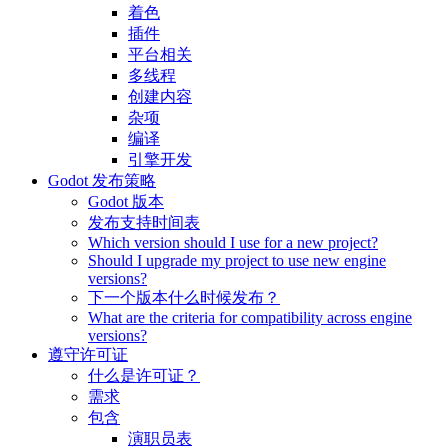
着色
插件
平台相关
多线程
创建内容
杂项
编译
引擎开发
Godot 发布策略
Godot 版本
发布支持时间表
Which version should I use for a new project?
Should I upgrade my project to use new engine
versions?
下一个版本什么时候发布？
What are the criteria for compatibility across engine
versions?
遵守许可证
什么是许可证？
需求
包含
演职员表