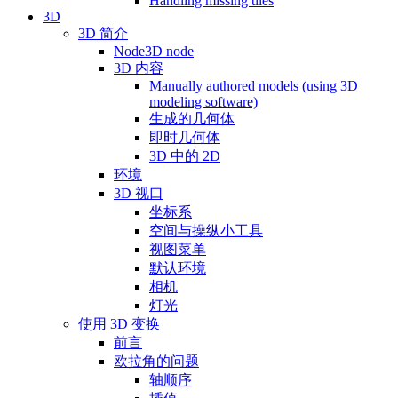
Handling missing tiles
3D
3D 简介
Node3D node
3D 内容
Manually authored models (using 3D
modeling software)
生成的几何体
即时几何体
3D 中的 2D
环境
3D 视口
坐标系
空间与操纵小工具
视图菜单
默认环境
相机
灯光
使用 3D 变换
前言
欧拉角的问题
轴顺序