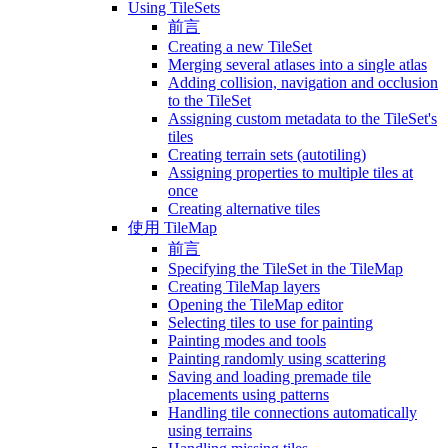
Using TileSets
前言
Creating a new TileSet
Merging several atlases into a single atlas
Adding collision, navigation and occlusion
to the TileSet
Assigning custom metadata to the TileSet's
tiles
Creating terrain sets (autotiling)
Assigning properties to multiple tiles at
once
Creating alternative tiles
使用 TileMap
前言
Specifying the TileSet in the TileMap
Creating TileMap layers
Opening the TileMap editor
Selecting tiles to use for painting
Painting modes and tools
Painting randomly using scattering
Saving and loading premade tile
placements using patterns
Handling tile connections automatically
using terrains