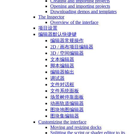
Creating and importing projects
Opening and importing projects
Downloading demos and templates
The Inspector
Overview of the interface
项目设置
编辑器默认快捷键
编辑器常规操作
2D / 画布项目编辑器
3D / 空间编辑器
文本编辑器
脚本编辑器
编辑器输出
调试器
文件对话框
文件系统面板
场景树停靠面板
动画轨道编辑器
图块地图编辑器
图块集编辑器
Customizing the interface
Moving and resizing docks
Splitting the script or shader editor to its