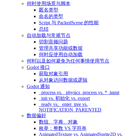
何时使用场景与脚本
匿名类型
命名的类型
Script 与 PackedScene 的性能
总结
自动加载与常规节点
切割音频问题
管理共享功能或数据
何时应使用自动加载
何时以及如何避免为任何事情使用节点
Godot 接口
获取对象引用
从对象访问数据或逻辑
Godot 通知
_process vs. _physics_process vs. *_input
_init vs. 初始化 vs. export
_ready vs. _enter_tree vs.
NOTIFICATION_PARENTED
数据偏好
数组、字典、对象
枚举：整数 VS 字符串
AnimatedTexture vs. AnimatedSprite2D vs.