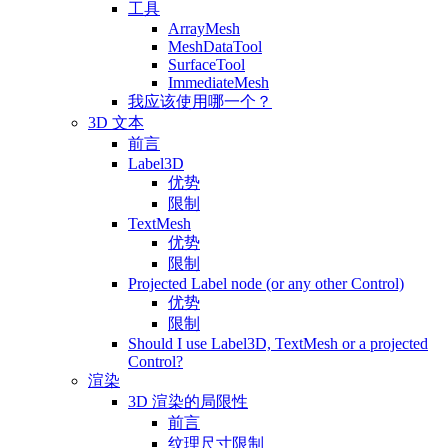
工具
ArrayMesh
MeshDataTool
SurfaceTool
ImmediateMesh
我应该使用哪一个？
3D 文本
前言
Label3D
优势
限制
TextMesh
优势
限制
Projected Label node (or any other Control)
优势
限制
Should I use Label3D, TextMesh or a projected
Control?
渲染
3D 渲染的局限性
前言
纹理尺寸限制