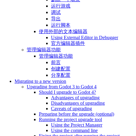
运行游戏
调试
导出
运行脚本
使用外部的文本编辑器
Using External Editor in Debugger
官方编辑器插件
管理编辑器功能
管理编辑器功能
前言
创建配置
分享配置
Migrating to a new version
Upgrading from Godot 3 to Godot 4
Should I upgrade to Godot 4?
Advantages of upgrading
Disadvantages of upgrading
Caveats of upgrading
Preparing before the upgrade (optional)
Running the project upgrade tool
Using the Project Manager
Using the command line
Fixing the project after running the project