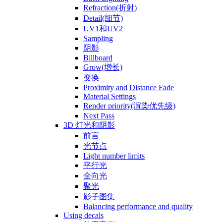
Refraction(折射)
Detail(细节)
UV1和UV2
Sampling
阴影
Billboard
Grow(增长)
变换
Proximity and Distance Fade
Material Settings
Render priority(渲染优先级)
Next Pass
3D 灯光和阴影
前言
光节点
Light number limits
平行光
全向光
聚光
影子图集
Balancing performance and quality
Using decals