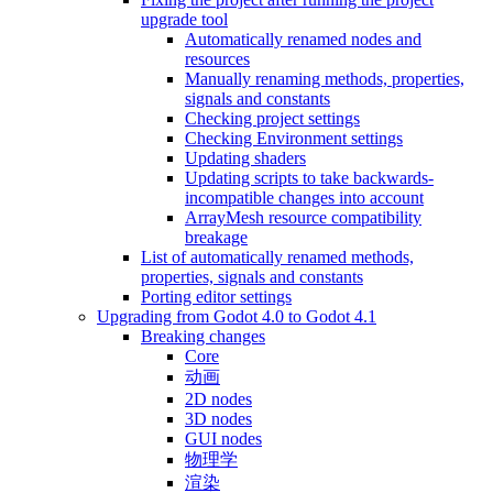
upgrade tool
Automatically renamed nodes and
resources
Manually renaming methods, properties,
signals and constants
Checking project settings
Checking Environment settings
Updating shaders
Updating scripts to take backwards-
incompatible changes into account
ArrayMesh resource compatibility
breakage
List of automatically renamed methods,
properties, signals and constants
Porting editor settings
Upgrading from Godot 4.0 to Godot 4.1
Breaking changes
Core
动画
2D nodes
3D nodes
GUI nodes
物理学
渲染