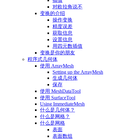
插值
对欧拉角说不
变换的介绍
操作变换
精度误差
获取信息
设置信息
用四元数插值
变换是你的朋友
程序式几何体
使用 ArrayMesh
Setting up the ArrayMesh
生成几何体
保存
使用 MeshDataTool
使用 SurfaceTool
Using ImmediateMesh
什么是几何体？
什么是网格？
什么是网格
表面
表面数组