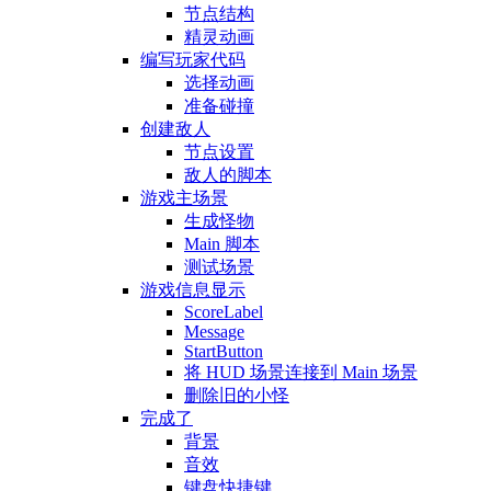
节点结构
精灵动画
编写玩家代码
选择动画
准备碰撞
创建敌人
节点设置
敌人的脚本
游戏主场景
生成怪物
Main 脚本
测试场景
游戏信息显示
ScoreLabel
Message
StartButton
将 HUD 场景连接到 Main 场景
删除旧的小怪
完成了
背景
音效
键盘快捷键