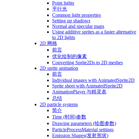
Point lights
平行光
Common light properties
Setting up shadows
Normal and specular maps
Using additive sprites as a faster alternative
to 2D lights
2D 网格
前言
优化绘制的像素
Converting Sprite2Ds to 2D meshes
2D sprite animation
前言
Individual images with AnimatedSprite2D
Sprite sheet with AnimatedSprite2D
AnimationPlayer 与精灵表
总结
2D particle systems
简介
Time (时间)参数
Drawing parameters (绘图参数)
ParticleProcessMaterial settings
Emission Shapes(发射形状)