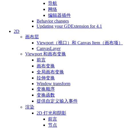
导航
网络
编辑器插件
Behavior changes
Updating your GDExtension for 4.1
2D
画布层
Viewport（视口）和 Canvas Item（画布项）
CanvasLayer
Viewport 和画布变换
前言
画布变换
全局画布变换
拉伸变换
Window transform
变换顺序
变换函数
提供自定义输入事件
渲染
2D 灯光和阴影
前言
节点