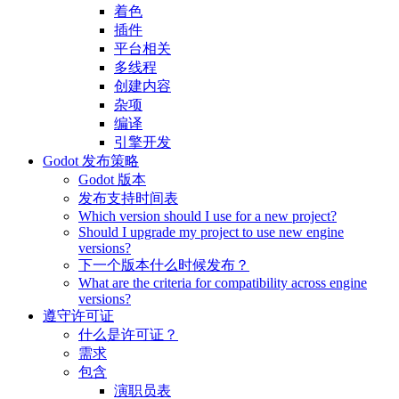
着色
插件
平台相关
多线程
创建内容
杂项
编译
引擎开发
Godot 发布策略
Godot 版本
发布支持时间表
Which version should I use for a new project?
Should I upgrade my project to use new engine
versions?
下一个版本什么时候发布？
What are the criteria for compatibility across engine
versions?
遵守许可证
什么是许可证？
需求
包含
演职员表