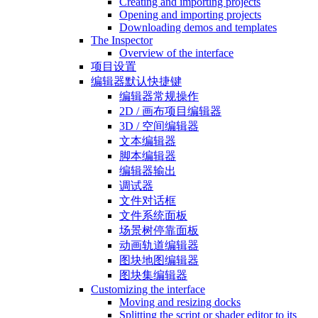
Creating and importing projects
Opening and importing projects
Downloading demos and templates
The Inspector
Overview of the interface
项目设置
编辑器默认快捷键
编辑器常规操作
2D / 画布项目编辑器
3D / 空间编辑器
文本编辑器
脚本编辑器
编辑器输出
调试器
文件对话框
文件系统面板
场景树停靠面板
动画轨道编辑器
图块地图编辑器
图块集编辑器
Customizing the interface
Moving and resizing docks
Splitting the script or shader editor to its