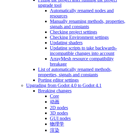
upgrade tool
Automatically renamed nodes and
resources
Manually renaming methods, properties,
signals and constants
Checking project settings
Checking Environment settings
Updating shaders
Updating scripts to take backwards-
incompatible changes into account
ArrayMesh resource compatibility
breakage
List of automatically renamed methods,
properties, signals and constants
Porting editor settings
Upgrading from Godot 4.0 to Godot 4.1
Breaking changes
Core
动画
2D nodes
3D nodes
GUI nodes
物理学
渲染