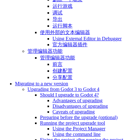
运行游戏
调试
导出
运行脚本
使用外部的文本编辑器
Using External Editor in Debugger
官方编辑器插件
管理编辑器功能
管理编辑器功能
前言
创建配置
分享配置
Migrating to a new version
Upgrading from Godot 3 to Godot 4
Should I upgrade to Godot 4?
Advantages of upgrading
Disadvantages of upgrading
Caveats of upgrading
Preparing before the upgrade (optional)
Running the project upgrade tool
Using the Project Manager
Using the command line
Fixing the project after running the project