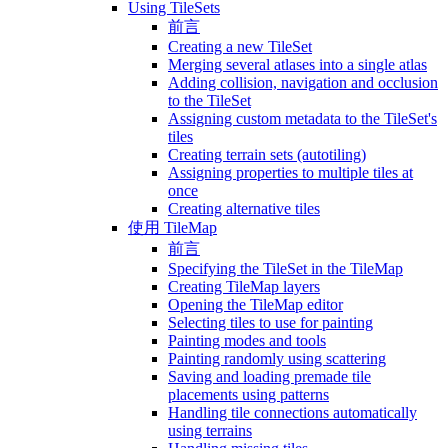
Using TileSets
前言
Creating a new TileSet
Merging several atlases into a single atlas
Adding collision, navigation and occlusion
to the TileSet
Assigning custom metadata to the TileSet's
tiles
Creating terrain sets (autotiling)
Assigning properties to multiple tiles at
once
Creating alternative tiles
使用 TileMap
前言
Specifying the TileSet in the TileMap
Creating TileMap layers
Opening the TileMap editor
Selecting tiles to use for painting
Painting modes and tools
Painting randomly using scattering
Saving and loading premade tile
placements using patterns
Handling tile connections automatically
using terrains