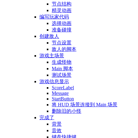
节点结构
精灵动画
编写玩家代码
选择动画
准备碰撞
创建敌人
节点设置
敌人的脚本
游戏主场景
生成怪物
Main 脚本
测试场景
游戏信息显示
ScoreLabel
Message
StartButton
将 HUD 场景连接到 Main 场景
删除旧的小怪
完成了
背景
音效
键盘快捷键