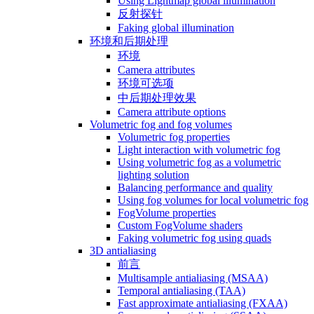
Using Lightmap global illumination
反射探针
Faking global illumination
环境和后期处理
环境
Camera attributes
环境可选项
中后期处理效果
Camera attribute options
Volumetric fog and fog volumes
Volumetric fog properties
Light interaction with volumetric fog
Using volumetric fog as a volumetric
lighting solution
Balancing performance and quality
Using fog volumes for local volumetric fog
FogVolume properties
Custom FogVolume shaders
Faking volumetric fog using quads
3D antialiasing
前言
Multisample antialiasing (MSAA)
Temporal antialiasing (TAA)
Fast approximate antialiasing (FXAA)