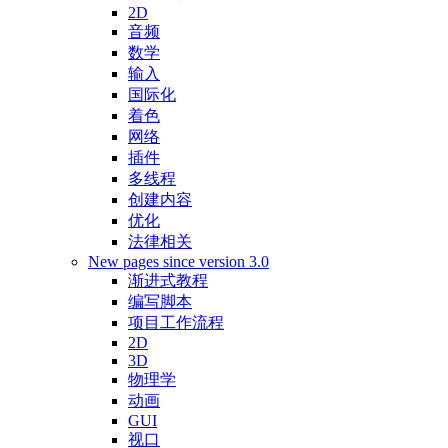
2D
音频
数学
输入
国际化
着色
网络
插件
多线程
创建内容
优化
法律相关
New pages since version 3.0
渐进式教程
编写脚本
项目工作流程
2D
3D
物理学
动画
GUI
视口