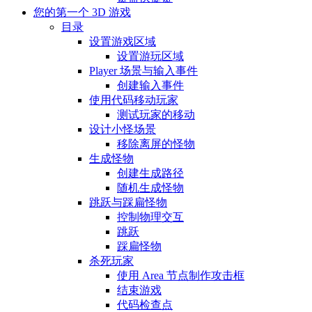
您的第一个 3D 游戏
目录
设置游戏区域
设置游玩区域
Player 场景与输入事件
创建输入事件
使用代码移动玩家
测试玩家的移动
设计小怪场景
移除离屏的怪物
生成怪物
创建生成路径
随机生成怪物
跳跃与踩扁怪物
控制物理交互
跳跃
踩扁怪物
杀死玩家
使用 Area 节点制作攻击框
结束游戏
代码检查点