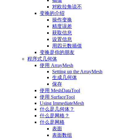
插值
对欧拉角说不
变换的介绍
操作变换
精度误差
获取信息
设置信息
用四元数插值
变换是你的朋友
程序式几何体
使用 ArrayMesh
Setting up the ArrayMesh
生成几何体
保存
使用 MeshDataTool
使用 SurfaceTool
Using ImmediateMesh
什么是几何体？
什么是网格？
什么是网格
表面
表面数组