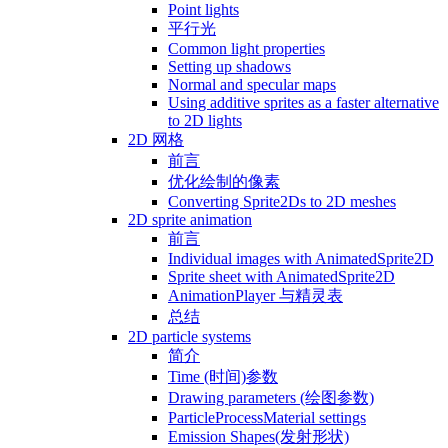
Point lights
平行光
Common light properties
Setting up shadows
Normal and specular maps
Using additive sprites as a faster alternative
to 2D lights
2D 网格
前言
优化绘制的像素
Converting Sprite2Ds to 2D meshes
2D sprite animation
前言
Individual images with AnimatedSprite2D
Sprite sheet with AnimatedSprite2D
AnimationPlayer 与精灵表
总结
2D particle systems
简介
Time (时间)参数
Drawing parameters (绘图参数)
ParticleProcessMaterial settings
Emission Shapes(发射形状)