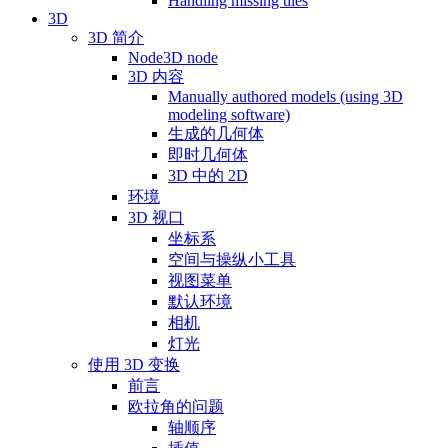
Handling missing tiles
3D
3D 简介
Node3D node
3D 内容
Manually authored models (using 3D
modeling software)
生成的几何体
即时几何体
3D 中的 2D
环境
3D 视口
坐标系
空间与操纵小工具
视图菜单
默认环境
相机
灯光
使用 3D 变换
前言
欧拉角的问题
轴顺序