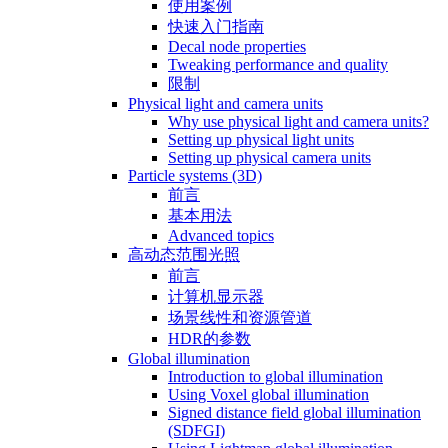
使用案例
快速入门指南
Decal node properties
Tweaking performance and quality
限制
Physical light and camera units
Why use physical light and camera units?
Setting up physical light units
Setting up physical camera units
Particle systems (3D)
前言
基本用法
Advanced topics
高动态范围光照
前言
计算机显示器
场景线性和资源管道
HDR的参数
Global illumination
Introduction to global illumination
Using Voxel global illumination
Signed distance field global illumination
(SDFGI)