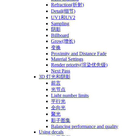
Refraction(折射)
Detail(细节)
UV1和UV2
Sampling
阴影
Billboard
Grow(增长)
变换
Proximity and Distance Fade
Material Settings
Render priority(渲染优先级)
Next Pass
3D 灯光和阴影
前言
光节点
Light number limits
平行光
全向光
聚光
影子图集
Balancing performance and quality
Using decals