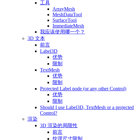
工具
ArrayMesh
MeshDataTool
SurfaceTool
ImmediateMesh
我应该使用哪一个？
3D 文本
前言
Label3D
优势
限制
TextMesh
优势
限制
Projected Label node (or any other Control)
优势
限制
Should I use Label3D, TextMesh or a projected
Control?
渲染
3D 渲染的局限性
前言
纹理尺寸限制