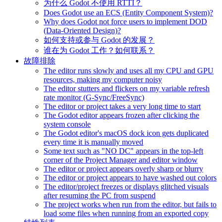
为什么 Godot 不使用 RTTI？
Does Godot use an ECS (Entity Component System)?
Why does Godot not force users to implement DOD
(Data-Oriented Design)?
如何支持或参与 Godot 的发展？
谁在为 Godot 工作？如何联系？
故障排除
The editor runs slowly and uses all my CPU and GPU
resources, making my computer noisy
The editor stutters and flickers on my variable refresh
rate monitor (G-Sync/FreeSync)
The editor or project takes a very long time to start
The Godot editor appears frozen after clicking the
system console
The Godot editor's macOS dock icon gets duplicated
every time it is manually moved
Some text such as "NO DC" appears in the top-left
corner of the Project Manager and editor window
The editor or project appears overly sharp or blurry
The editor or project appears to have washed out colors
The editor/project freezes or displays glitched visuals
after resuming the PC from suspend
The project works when run from the editor, but fails to
load some files when running from an exported copy