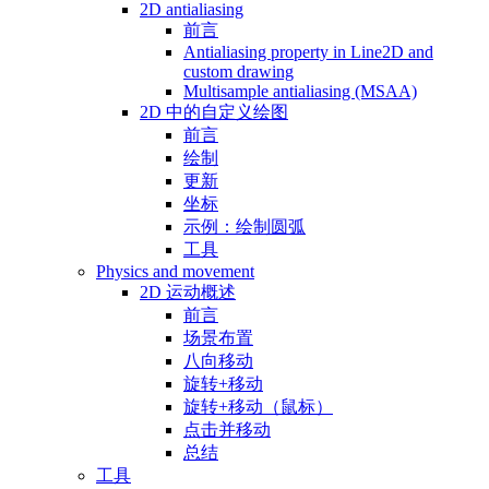
2D antialiasing
前言
Antialiasing property in Line2D and
custom drawing
Multisample antialiasing (MSAA)
2D 中的自定义绘图
前言
绘制
更新
坐标
示例：绘制圆弧
工具
Physics and movement
2D 运动概述
前言
场景布置
八向移动
旋转+移动
旋转+移动（鼠标）
点击并移动
总结
工具