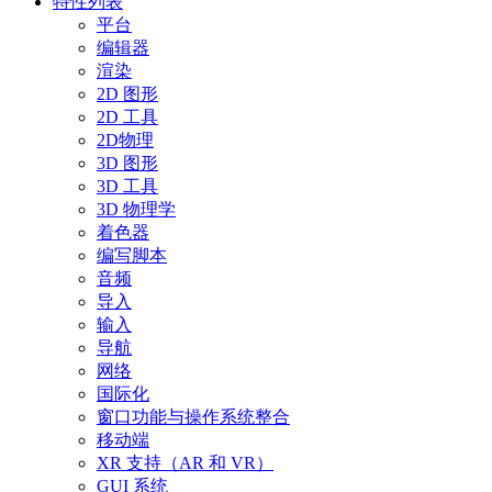
特性列表
平台
编辑器
渲染
2D 图形
2D 工具
2D物理
3D 图形
3D 工具
3D 物理学
着色器
编写脚本
音频
导入
输入
导航
网络
国际化
窗口功能与操作系统整合
移动端
XR 支持（AR 和 VR）
GUI 系统