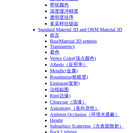
带状颜色
深度缓冲精度
透明度排序
多采样抗锯齿
Standard Material 3D and ORM Material 3D
前言
BaseMaterial 3D settings
Transparency
着色
Vertex Color(顶点颜色)
Albedo（反照率）
Metallic(金属)
Roughness(粗糙度)
Emission(发射)
法线贴图
Rim(边缘)
Clearcoat（清漆）
Anisotropy（各向异性）
Ambient Occlusion（环境光遮蔽）
Height
Subsurface Scattering（次表面散射）
Back Lighting