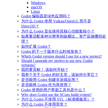
Windows
macOS
Linux
Godot 编辑器是绿色应用吗？
为什么 Godot 使用 Vulkan/OpenGL 而不是
Direct3D？
为什么 Godot 旨在保持其核心功能集较小？
如果要适配多种分辨率和纵横比，资产应做哪些处
理？
如何扩展 Godot？
Godot 的下一个版本什么时候发布？
Which Godot version should I use for a new project?
Should I upgrade my project to use new Godot
versions?
我想要贡献！ 该如何开始？
我有个关于 Godot 的好主意，该如何分享它？
是否能用 Godot 创建非游戏应用？
是否能将 Godot 作为库使用？
Godot 使用的用户界面工具包是什么？
Why does Godot use the SCons build system?
为什么 Godot 不使用 STL（标准模板库）？
为什么 Godot 不使用异常？