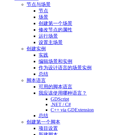
节点与场景
节点
场景
创建第一个场景
修改节点的属性
运行场景
设置主场景
创建实例
实践
编辑场景和实例
作为设计语言的场景实例
总结
脚本语言
可用的脚本语言
我应该使用哪种语言？
GDScript
.NET / C#
C++ via GDExtension
总结
创建第一个脚本
项目设置
新建脚本