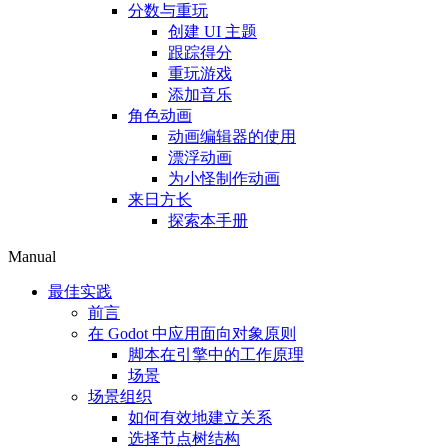
分数与重玩
创建 UI 主题
跟踪得分
重玩游戏
添加音乐
角色动画
动画编辑器的使用
漂浮动画
为小怪制作动画
来日方长
探索本手册
Manual
最佳实践
前言
在 Godot 中应用面向对象原则
脚本在引擎中的工作原理
场景
场景组织
如何有效地建立关系
选择节点树结构