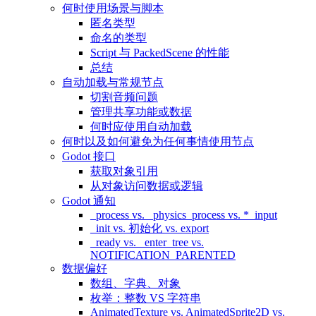
何时使用场景与脚本
匿名类型
命名的类型
Script 与 PackedScene 的性能
总结
自动加载与常规节点
切割音频问题
管理共享功能或数据
何时应使用自动加载
何时以及如何避免为任何事情使用节点
Godot 接口
获取对象引用
从对象访问数据或逻辑
Godot 通知
_process vs. _physics_process vs. *_input
_init vs. 初始化 vs. export
_ready vs. _enter_tree vs.
NOTIFICATION_PARENTED
数据偏好
数组、字典、对象
枚举：整数 VS 字符串
AnimatedTexture vs. AnimatedSprite2D vs.