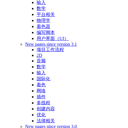
输入
数学
平台相关
物理学
着色器
编写脚本
用户界面（UI）
New pages since version 3.1
项目工作流程
2D
音频
数学
输入
国际化
着色
网络
插件
多线程
创建内容
优化
法律相关
New pages since version 3.0