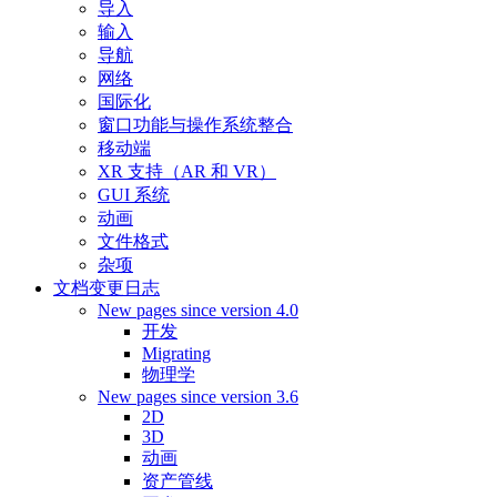
导入
输入
导航
网络
国际化
窗口功能与操作系统整合
移动端
XR 支持（AR 和 VR）
GUI 系统
动画
文件格式
杂项
文档变更日志
New pages since version 4.0
开发
Migrating
物理学
New pages since version 3.6
2D
3D
动画
资产管线