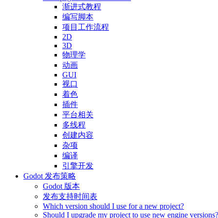
渐进式教程
编写脚本
项目工作流程
2D
3D
物理学
动画
GUI
视口
着色
插件
平台相关
多线程
创建内容
杂项
编译
引擎开发
Godot 发布策略
Godot 版本
发布支持时间表
Which version should I use for a new project?
Should I upgrade my project to use new engine versions