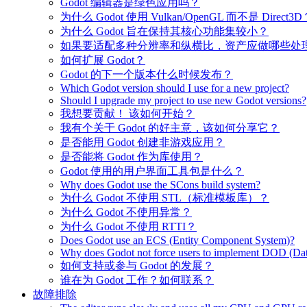
Godot 编辑器是绿色应用吗？
为什么 Godot 使用 Vulkan/OpenGL 而不是 Direct3D
为什么 Godot 旨在保持其核心功能集较小？
如果要适配多种分辨率和纵横比，资产应做哪些处
如何扩展 Godot？
Godot 的下一个版本什么时候发布？
Which Godot version should I use for a new project?
Should I upgrade my project to use new Godot versions?
我想要贡献！ 该如何开始？
我有个关于 Godot 的好主意，该如何分享它？
是否能用 Godot 创建非游戏应用？
是否能将 Godot 作为库使用？
Godot 使用的用户界面工具包是什么？
Why does Godot use the SCons build system?
为什么 Godot 不使用 STL（标准模板库）？
为什么 Godot 不使用异常？
为什么 Godot 不使用 RTTI？
Does Godot use an ECS (Entity Component System)?
Why does Godot not force users to implement DOD (Dat
如何支持或参与 Godot 的发展？
谁在为 Godot 工作？如何联系？
故障排除