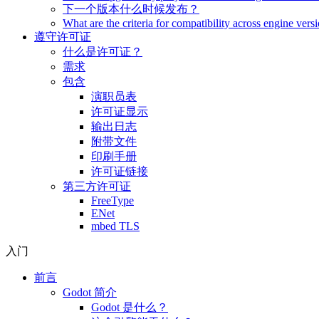
下一个版本什么时候发布？
What are the criteria for compatibility across engine vers
遵守许可证
什么是许可证？
需求
包含
演职员表
许可证显示
输出日志
附带文件
印刷手册
许可证链接
第三方许可证
FreeType
ENet
mbed TLS
入门
前言
Godot 简介
Godot 是什么？