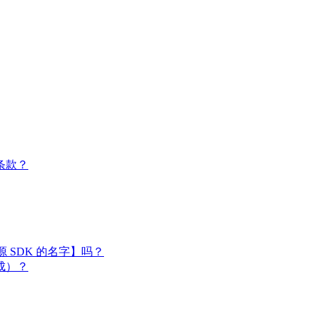
条款？
闭源 SDK 的名字】吗？
成）？