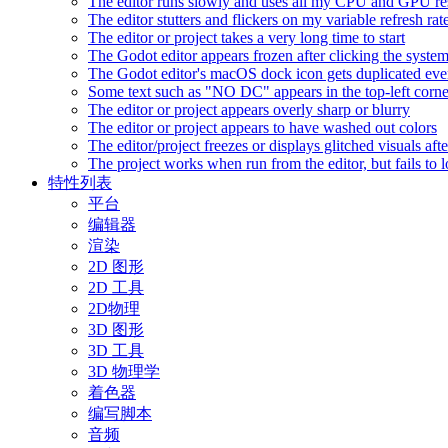
The editor runs slowly and uses all my CPU and GPU r
The editor stutters and flickers on my variable refresh r
The editor or project takes a very long time to start
The Godot editor appears frozen after clicking the syste
The Godot editor's macOS dock icon gets duplicated eve
Some text such as "NO DC" appears in the top-left corn
The editor or project appears overly sharp or blurry
The editor or project appears to have washed out colors
The editor/project freezes or displays glitched visuals a
The project works when run from the editor, but fails to
特性列表
平台
编辑器
渲染
2D 图形
2D 工具
2D物理
3D 图形
3D 工具
3D 物理学
着色器
编写脚本
音频