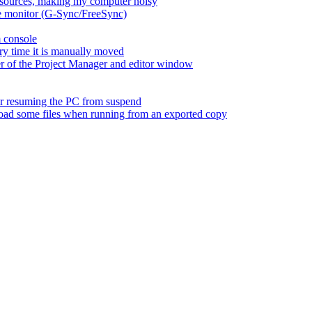
esources, making my computer noisy
ate monitor (G-Sync/FreeSync)
m console
ry time it is manually moved
er of the Project Manager and editor window
fter resuming the PC from suspend
 load some files when running from an exported copy