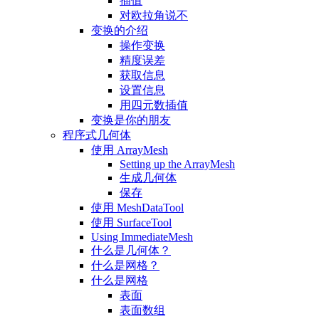
插值
对欧拉角说不
变换的介绍
操作变换
精度误差
获取信息
设置信息
用四元数插值
变换是你的朋友
程序式几何体
使用 ArrayMesh
Setting up the ArrayMesh
生成几何体
保存
使用 MeshDataTool
使用 SurfaceTool
Using ImmediateMesh
什么是几何体？
什么是网格？
什么是网格
表面
表面数组