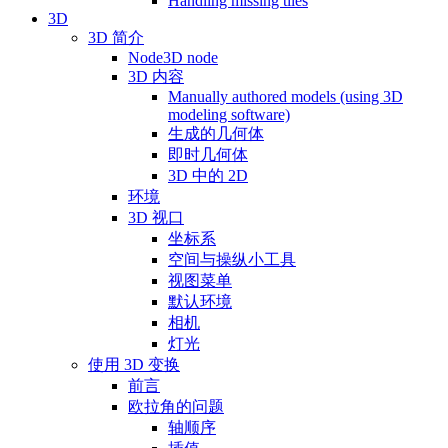
Handling missing tiles
3D
3D 简介
Node3D node
3D 内容
Manually authored models (using 3D
modeling software)
生成的几何体
即时几何体
3D 中的 2D
环境
3D 视口
坐标系
空间与操纵小工具
视图菜单
默认环境
相机
灯光
使用 3D 变换
前言
欧拉角的问题
轴顺序