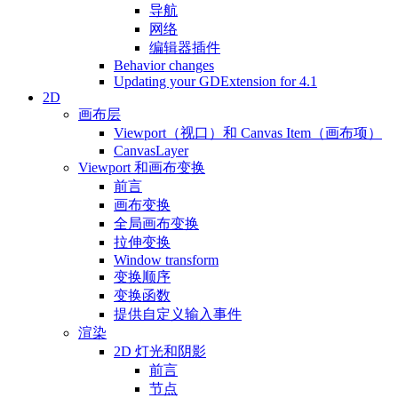
导航
网络
编辑器插件
Behavior changes
Updating your GDExtension for 4.1
2D
画布层
Viewport（视口）和 Canvas Item（画布项）
CanvasLayer
Viewport 和画布变换
前言
画布变换
全局画布变换
拉伸变换
Window transform
变换顺序
变换函数
提供自定义输入事件
渲染
2D 灯光和阴影
前言
节点