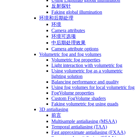
Using Lightmap global illumination
反射探针
Faking global illumination
环境和后期处理
环境
Camera attributes
环境可选项
中后期处理效果
Camera attribute options
Volumetric fog and fog volumes
Volumetric fog properties
Light interaction with volumetric fog
Using volumetric fog as a volumetric
lighting solution
Balancing performance and quality
Using fog volumes for local volumetric fog
FogVolume properties
Custom FogVolume shaders
Faking volumetric fog using quads
3D antialiasing
前言
Multisample antialiasing (MSAA)
Temporal antialiasing (TAA)
Fast approximate antialiasing (FXAA)