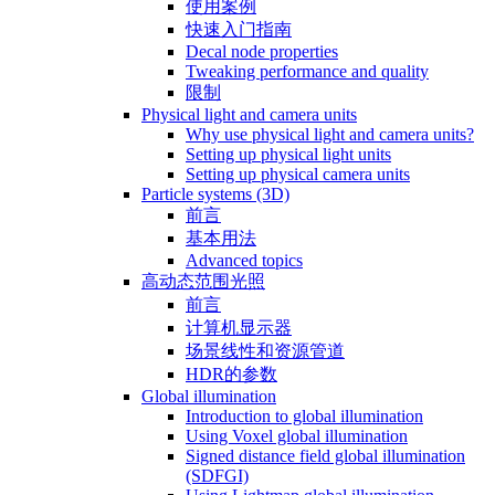
使用案例
快速入门指南
Decal node properties
Tweaking performance and quality
限制
Physical light and camera units
Why use physical light and camera units?
Setting up physical light units
Setting up physical camera units
Particle systems (3D)
前言
基本用法
Advanced topics
高动态范围光照
前言
计算机显示器
场景线性和资源管道
HDR的参数
Global illumination
Introduction to global illumination
Using Voxel global illumination
Signed distance field global illumination
(SDFGI)