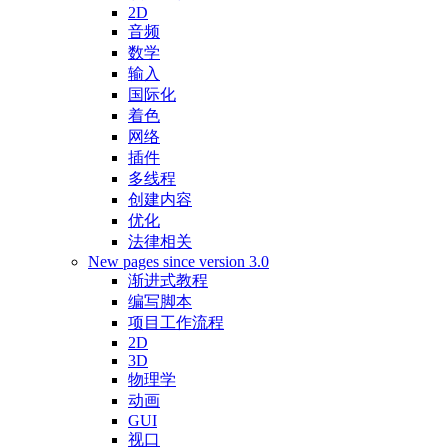
2D
音频
数学
输入
国际化
着色
网络
插件
多线程
创建内容
优化
法律相关
New pages since version 3.0
渐进式教程
编写脚本
项目工作流程
2D
3D
物理学
动画
GUI
视口