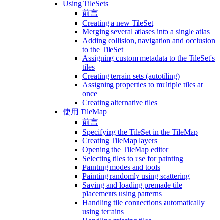
Using TileSets
前言
Creating a new TileSet
Merging several atlases into a single atlas
Adding collision, navigation and occlusion
to the TileSet
Assigning custom metadata to the TileSet's
tiles
Creating terrain sets (autotiling)
Assigning properties to multiple tiles at
once
Creating alternative tiles
使用 TileMap
前言
Specifying the TileSet in the TileMap
Creating TileMap layers
Opening the TileMap editor
Selecting tiles to use for painting
Painting modes and tools
Painting randomly using scattering
Saving and loading premade tile
placements using patterns
Handling tile connections automatically
using terrains