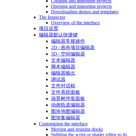
Creating and importing projects
Opening and importing projects
Downloading demos and templates
The Inspector
Overview of the interface
项目设置
编辑器默认快捷键
编辑器常规操作
2D / 画布项目编辑器
3D / 空间编辑器
文本编辑器
脚本编辑器
编辑器输出
调试器
文件对话框
文件系统面板
场景树停靠面板
动画轨道编辑器
图块地图编辑器
图块集编辑器
Customizing the interface
Moving and resizing docks
Splitting the script or shader editor to its