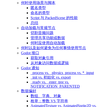
何时使用场景与脚本
匿名类型
命名的类型
Script 与 PackedScene 的性能
总结
自动加载与常规节点
切割音频问题
管理共享功能或数据
何时应使用自动加载
何时以及如何避免为任何事情使用节点
Godot 接口
获取对象引用
从对象访问数据或逻辑
Godot 通知
_process vs. _physics_process vs. *_input
_init vs. 初始化 vs. export
_ready vs. _enter_tree vs.
NOTIFICATION_PARENTED
数据偏好
数组、字典、对象
枚举：整数 VS 字符串
AnimatedTexture vs. AnimatedSprite2D vs.