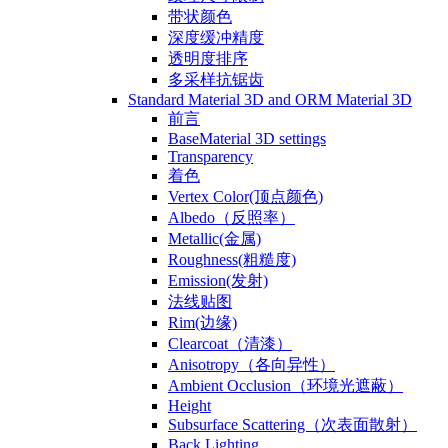
带状颜色
深度缓冲精度
透明度排序
多采样抗锯齿
Standard Material 3D and ORM Material 3D
前言
BaseMaterial 3D settings
Transparency
着色
Vertex Color(顶点颜色)
Albedo（反照率）
Metallic(金属)
Roughness(粗糙度)
Emission(发射)
法线贴图
Rim(边缘)
Clearcoat（清漆）
Anisotropy（各向异性）
Ambient Occlusion（环境光遮蔽）
Height
Subsurface Scattering（次表面散射）
Back Lighting