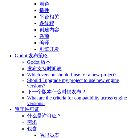
着色
插件
平台相关
多线程
创建内容
杂项
编译
引擎开发
Godot 发布策略
Godot 版本
发布支持时间表
Which version should I use for a new project?
Should I upgrade my project to use new engine
versions?
下一个版本什么时候发布？
What are the criteria for compatibility across engine
versions?
遵守许可证
什么是许可证？
需求
包含
演职员表