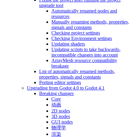
upgrade tool
Automatically renamed nodes and
resources
Manually renaming methods, properties,
signals and constants
Checking project settings
Checking Environment settings
Updating shaders
Updating scripts to take backwards-
incompatible changes into account
ArrayMesh resource compatibility
breakage
List of automatically renamed methods,
properties, signals and constants
Porting editor settings
Upgrading from Godot 4.0 to Godot 4.1
Breaking changes
Core
动画
2D nodes
3D nodes
GUI nodes
物理学
渲染