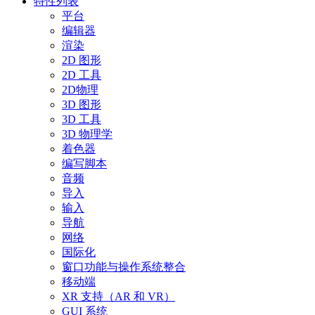
特性列表
平台
编辑器
渲染
2D 图形
2D 工具
2D物理
3D 图形
3D 工具
3D 物理学
着色器
编写脚本
音频
导入
输入
导航
网络
国际化
窗口功能与操作系统整合
移动端
XR 支持（AR 和 VR）
GUI 系统