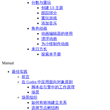
分数与重玩
创建 UI 主题
跟踪得分
重玩游戏
添加音乐
角色动画
动画编辑器的使用
漂浮动画
为小怪制作动画
来日方长
探索本手册
Manual
最佳实践
前言
在 Godot 中应用面向对象原则
脚本在引擎中的工作原理
场景
场景组织
如何有效地建立关系
选择节点树结构