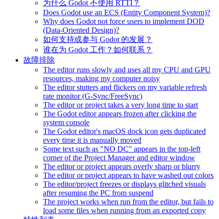
为什么 Godot 不使用 RTTI？
Does Godot use an ECS (Entity Component System)?
Why does Godot not force users to implement DOD
(Data-Oriented Design)?
如何支持或参与 Godot 的发展？
谁在为 Godot 工作？如何联系？
故障排除
The editor runs slowly and uses all my CPU and GPU
resources, making my computer noisy
The editor stutters and flickers on my variable refresh
rate monitor (G-Sync/FreeSync)
The editor or project takes a very long time to start
The Godot editor appears frozen after clicking the
system console
The Godot editor's macOS dock icon gets duplicated
every time it is manually moved
Some text such as "NO DC" appears in the top-left
corner of the Project Manager and editor window
The editor or project appears overly sharp or blurry
The editor or project appears to have washed out colors
The editor/project freezes or displays glitched visuals
after resuming the PC from suspend
The project works when run from the editor, but fails to
load some files when running from an exported copy