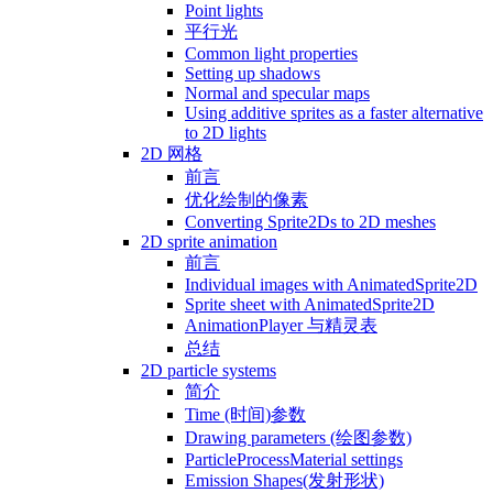
Point lights
平行光
Common light properties
Setting up shadows
Normal and specular maps
Using additive sprites as a faster alternative
to 2D lights
2D 网格
前言
优化绘制的像素
Converting Sprite2Ds to 2D meshes
2D sprite animation
前言
Individual images with AnimatedSprite2D
Sprite sheet with AnimatedSprite2D
AnimationPlayer 与精灵表
总结
2D particle systems
简介
Time (时间)参数
Drawing parameters (绘图参数)
ParticleProcessMaterial settings
Emission Shapes(发射形状)