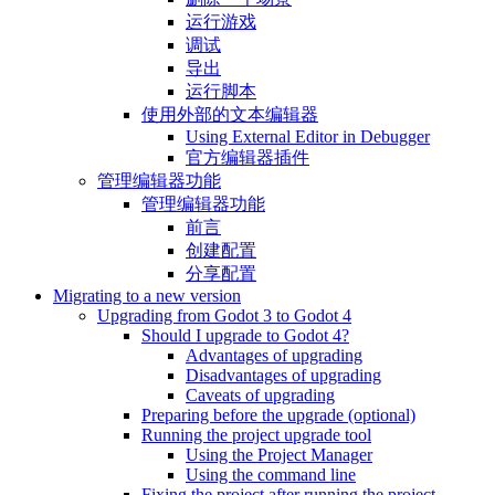
运行游戏
调试
导出
运行脚本
使用外部的文本编辑器
Using External Editor in Debugger
官方编辑器插件
管理编辑器功能
管理编辑器功能
前言
创建配置
分享配置
Migrating to a new version
Upgrading from Godot 3 to Godot 4
Should I upgrade to Godot 4?
Advantages of upgrading
Disadvantages of upgrading
Caveats of upgrading
Preparing before the upgrade (optional)
Running the project upgrade tool
Using the Project Manager
Using the command line
Fixing the project after running the project