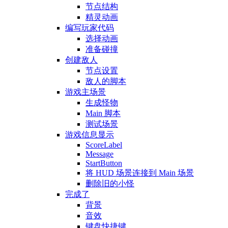
节点结构
精灵动画
编写玩家代码
选择动画
准备碰撞
创建敌人
节点设置
敌人的脚本
游戏主场景
生成怪物
Main 脚本
测试场景
游戏信息显示
ScoreLabel
Message
StartButton
将 HUD 场景连接到 Main 场景
删除旧的小怪
完成了
背景
音效
键盘快捷键