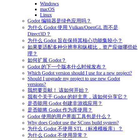
Windows
macOS
Linux
Godot 编辑器是绿色应用吗？
为什么 Godot 使用 Vulkan/OpenGL 而不是
Direct3D？
为什么 Godot 旨在保持其核心功能集较小？
如果要适配多种分辨率和纵横比，资产应做哪些处
理？
如何扩展 Godot？
Godot 的下一个版本什么时候发布？
Which Godot version should I use for a new project?
Should I upgrade my project to use new Godot
versions?
我想要贡献！ 该如何开始？
我有个关于 Godot 的好主意，该如何分享它？
是否能用 Godot 创建非游戏应用？
是否能将 Godot 作为库使用？
Godot 使用的用户界面工具包是什么？
Why does Godot use the SCons build system?
为什么 Godot 不使用 STL（标准模板库）？
为什么 Godot 不使用异常？