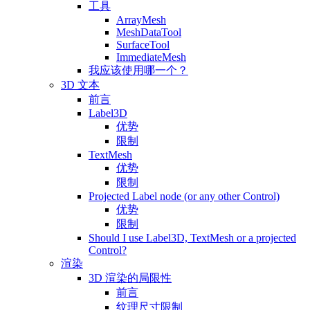
工具
ArrayMesh
MeshDataTool
SurfaceTool
ImmediateMesh
我应该使用哪一个？
3D 文本
前言
Label3D
优势
限制
TextMesh
优势
限制
Projected Label node (or any other Control)
优势
限制
Should I use Label3D, TextMesh or a projected
Control?
渲染
3D 渲染的局限性
前言
纹理尺寸限制