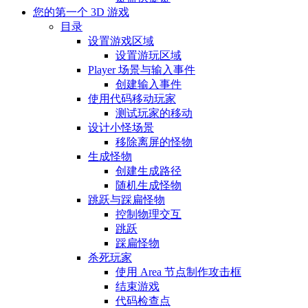
您的第一个 3D 游戏
目录
设置游戏区域
设置游玩区域
Player 场景与输入事件
创建输入事件
使用代码移动玩家
测试玩家的移动
设计小怪场景
移除离屏的怪物
生成怪物
创建生成路径
随机生成怪物
跳跃与踩扁怪物
控制物理交互
跳跃
踩扁怪物
杀死玩家
使用 Area 节点制作攻击框
结束游戏
代码检查点