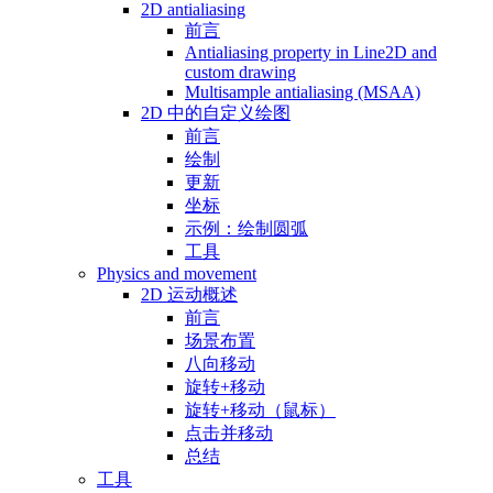
2D antialiasing
前言
Antialiasing property in Line2D and
custom drawing
Multisample antialiasing (MSAA)
2D 中的自定义绘图
前言
绘制
更新
坐标
示例：绘制圆弧
工具
Physics and movement
2D 运动概述
前言
场景布置
八向移动
旋转+移动
旋转+移动（鼠标）
点击并移动
总结
工具