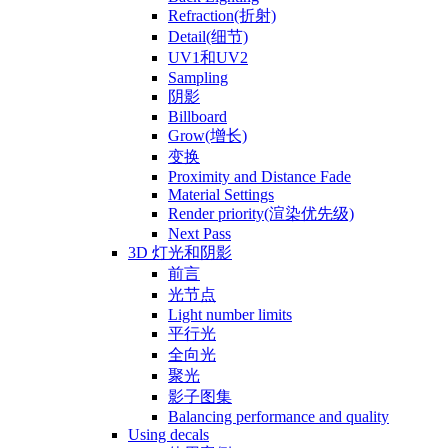
Refraction(折射)
Detail(细节)
UV1和UV2
Sampling
阴影
Billboard
Grow(增长)
变换
Proximity and Distance Fade
Material Settings
Render priority(渲染优先级)
Next Pass
3D 灯光和阴影
前言
光节点
Light number limits
平行光
全向光
聚光
影子图集
Balancing performance and quality
Using decals