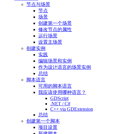
节点与场景
节点
场景
创建第一个场景
修改节点的属性
运行场景
设置主场景
创建实例
实践
编辑场景和实例
作为设计语言的场景实例
总结
脚本语言
可用的脚本语言
我应该使用哪种语言？
GDScript
.NET / C#
C++ via GDExtension
总结
创建第一个脚本
项目设置
新建脚本