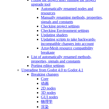
upgrade tool
Automatically renamed nodes and
resources
Manually renaming methods, properties,
signals and constants
Checking project settings
Checking Environment settings
Updating shaders
Updating scripts to take backwards-
incompatible changes into account
ArrayMesh resource compatibility
breakage
List of automatically renamed methods,
properties, signals and constants
Porting editor settings
Upgrading from Godot 4.0 to Godot 4.1
Breaking changes
Core
动画
2D nodes
3D nodes
GUI nodes
物理学
渲染