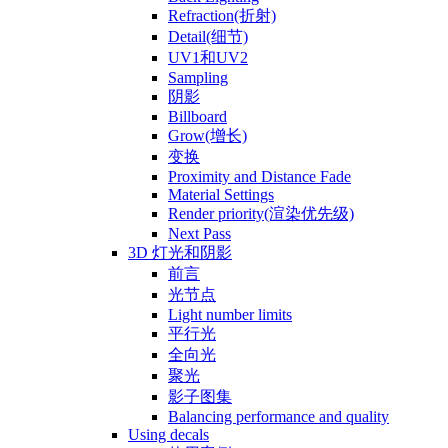
Refraction(折射)
Detail(细节)
UV1和UV2
Sampling
阴影
Billboard
Grow(增长)
变换
Proximity and Distance Fade
Material Settings
Render priority(渲染优先级)
Next Pass
3D 灯光和阴影
前言
光节点
Light number limits
平行光
全向光
聚光
影子图集
Balancing performance and quality
Using decals