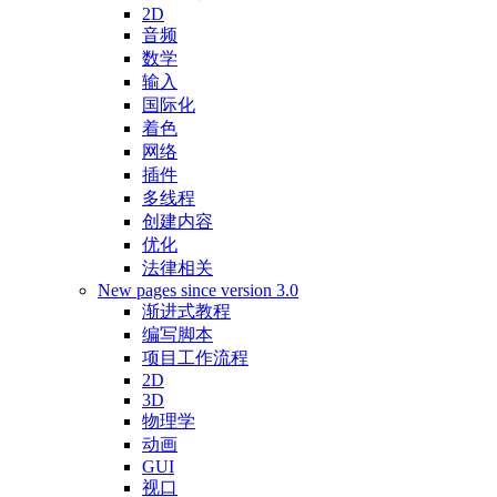
2D
音频
数学
输入
国际化
着色
网络
插件
多线程
创建内容
优化
法律相关
New pages since version 3.0
渐进式教程
编写脚本
项目工作流程
2D
3D
物理学
动画
GUI
视口