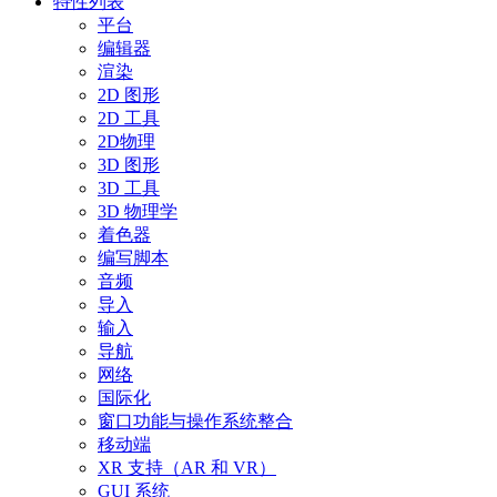
特性列表
平台
编辑器
渲染
2D 图形
2D 工具
2D物理
3D 图形
3D 工具
3D 物理学
着色器
编写脚本
音频
导入
输入
导航
网络
国际化
窗口功能与操作系统整合
移动端
XR 支持（AR 和 VR）
GUI 系统