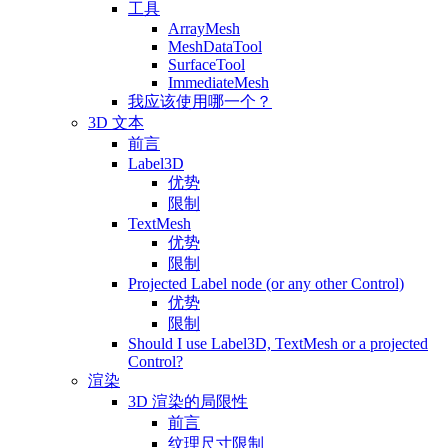
工具
ArrayMesh
MeshDataTool
SurfaceTool
ImmediateMesh
我应该使用哪一个？
3D 文本
前言
Label3D
优势
限制
TextMesh
优势
限制
Projected Label node (or any other Control)
优势
限制
Should I use Label3D, TextMesh or a projected
Control?
渲染
3D 渲染的局限性
前言
纹理尺寸限制