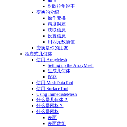
插值
对欧拉角说不
变换的介绍
操作变换
精度误差
获取信息
设置信息
用四元数插值
变换是你的朋友
程序式几何体
使用 ArrayMesh
Setting up the ArrayMesh
生成几何体
保存
使用 MeshDataTool
使用 SurfaceTool
Using ImmediateMesh
什么是几何体？
什么是网格？
什么是网格
表面
表面数组