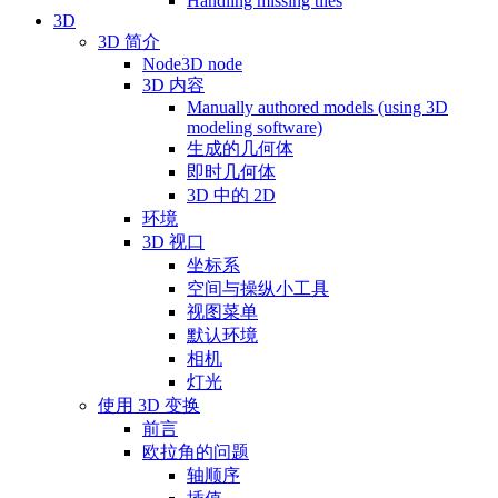
Handling missing tiles
3D
3D 简介
Node3D node
3D 内容
Manually authored models (using 3D
modeling software)
生成的几何体
即时几何体
3D 中的 2D
环境
3D 视口
坐标系
空间与操纵小工具
视图菜单
默认环境
相机
灯光
使用 3D 变换
前言
欧拉角的问题
轴顺序