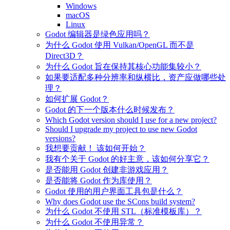
Windows
macOS
Linux
Godot 编辑器是绿色应用吗？
为什么 Godot 使用 Vulkan/OpenGL 而不是
Direct3D？
为什么 Godot 旨在保持其核心功能集较小？
如果要适配多种分辨率和纵横比，资产应做哪些处
理？
如何扩展 Godot？
Godot 的下一个版本什么时候发布？
Which Godot version should I use for a new project?
Should I upgrade my project to use new Godot
versions?
我想要贡献！ 该如何开始？
我有个关于 Godot 的好主意，该如何分享它？
是否能用 Godot 创建非游戏应用？
是否能将 Godot 作为库使用？
Godot 使用的用户界面工具包是什么？
Why does Godot use the SCons build system?
为什么 Godot 不使用 STL（标准模板库）？
为什么 Godot 不使用异常？