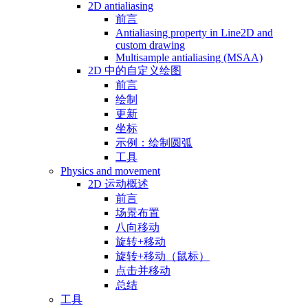
2D antialiasing
前言
Antialiasing property in Line2D and
custom drawing
Multisample antialiasing (MSAA)
2D 中的自定义绘图
前言
绘制
更新
坐标
示例：绘制圆弧
工具
Physics and movement
2D 运动概述
前言
场景布置
八向移动
旋转+移动
旋转+移动（鼠标）
点击并移动
总结
工具