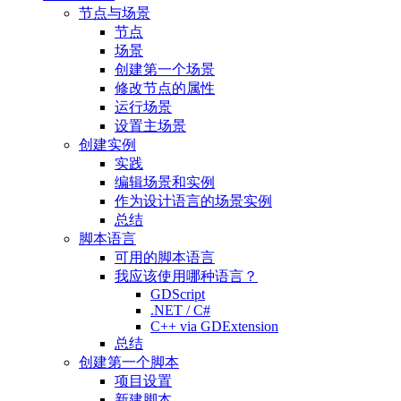
节点与场景
节点
场景
创建第一个场景
修改节点的属性
运行场景
设置主场景
创建实例
实践
编辑场景和实例
作为设计语言的场景实例
总结
脚本语言
可用的脚本语言
我应该使用哪种语言？
GDScript
.NET / C#
C++ via GDExtension
总结
创建第一个脚本
项目设置
新建脚本