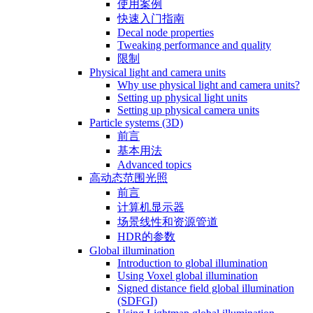
使用案例
快速入门指南
Decal node properties
Tweaking performance and quality
限制
Physical light and camera units
Why use physical light and camera units?
Setting up physical light units
Setting up physical camera units
Particle systems (3D)
前言
基本用法
Advanced topics
高动态范围光照
前言
计算机显示器
场景线性和资源管道
HDR的参数
Global illumination
Introduction to global illumination
Using Voxel global illumination
Signed distance field global illumination
(SDFGI)