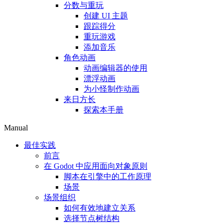
分数与重玩
创建 UI 主题
跟踪得分
重玩游戏
添加音乐
角色动画
动画编辑器的使用
漂浮动画
为小怪制作动画
来日方长
探索本手册
Manual
最佳实践
前言
在 Godot 中应用面向对象原则
脚本在引擎中的工作原理
场景
场景组织
如何有效地建立关系
选择节点树结构