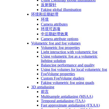
Using Lightmap global illumination
反射探针
Faking global illumination
环境和后期处理
环境
Camera attributes
环境可选项
中后期处理效果
Camera attribute options
Volumetric fog and fog volumes
Volumetric fog properties
Light interaction with volumetric fog
Using volumetric fog as a volumetric
lighting solution
Balancing performance and quality
Using fog volumes for local volumetric fog
FogVolume properties
Custom FogVolume shaders
Faking volumetric fog using quads
3D antialiasing
前言
Multisample antialiasing (MSAA)
Temporal antialiasing (TAA)
Fast approximate antialiasing (FXAA)