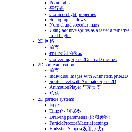
Point lights
平行光
Common light properties
Setting up shadows
Normal and specular maps
Using additive sprites as a faster alternative
to 2D lights
2D 网格
前言
优化绘制的像素
Converting Sprite2Ds to 2D meshes
2D sprite animation
前言
Individual images with AnimatedSprite2D
Sprite sheet with AnimatedSprite2D
AnimationPlayer 与精灵表
总结
2D particle systems
简介
Time (时间)参数
Drawing parameters (绘图参数)
ParticleProcessMaterial settings
Emission Shapes(发射形状)