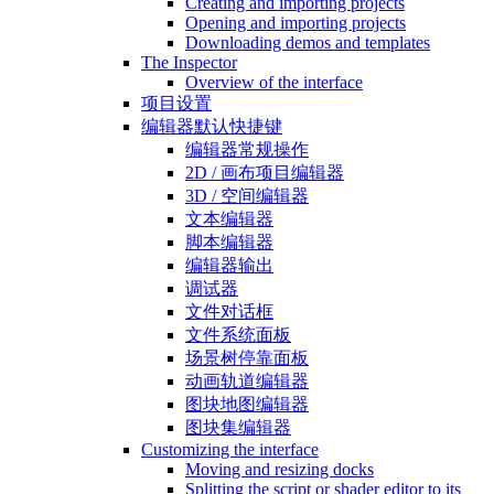
Creating and importing projects
Opening and importing projects
Downloading demos and templates
The Inspector
Overview of the interface
项目设置
编辑器默认快捷键
编辑器常规操作
2D / 画布项目编辑器
3D / 空间编辑器
文本编辑器
脚本编辑器
编辑器输出
调试器
文件对话框
文件系统面板
场景树停靠面板
动画轨道编辑器
图块地图编辑器
图块集编辑器
Customizing the interface
Moving and resizing docks
Splitting the script or shader editor to its