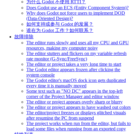
为什么 Godot 不使用 RTTI？
Does Godot use an ECS (Entity Component System)?
Why does Godot not force users to implement DOD
(Data-Oriented Design)?
如何支持或参与 Godot 的发展？
谁在为 Godot 工作？如何联系？
故障排除
The editor runs slowly and uses all my CPU and GPU
resources, making my computer noisy
The editor stutters and flickers on my variable refresh
rate monitor (G-Sync/FreeSync)
The editor or project takes a very long time to start
The Godot editor appears frozen after clicking the
system console
The Godot editor's macOS dock icon gets duplicated
every time it is manually moved
Some text such as "NO DC" appears in the top-left
corner of the Project Manager and editor window
The editor or project appears overly sharp or blurry
The editor or project appears to have washed out colors
The editor/project freezes or displays glitched visuals
after resuming the PC from suspend
The project works when run from the editor, but fails to
load some files when running from an exported copy