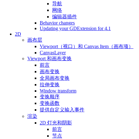
导航
网络
编辑器插件
Behavior changes
Updating your GDExtension for 4.1
2D
画布层
Viewport（视口）和 Canvas Item（画布项）
CanvasLayer
Viewport 和画布变换
前言
画布变换
全局画布变换
拉伸变换
Window transform
变换顺序
变换函数
提供自定义输入事件
渲染
2D 灯光和阴影
前言
节点