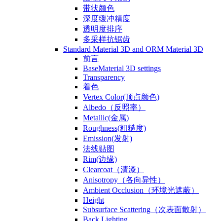
带状颜色
深度缓冲精度
透明度排序
多采样抗锯齿
Standard Material 3D and ORM Material 3D
前言
BaseMaterial 3D settings
Transparency
着色
Vertex Color(顶点颜色)
Albedo（反照率）
Metallic(金属)
Roughness(粗糙度)
Emission(发射)
法线贴图
Rim(边缘)
Clearcoat（清漆）
Anisotropy（各向异性）
Ambient Occlusion（环境光遮蔽）
Height
Subsurface Scattering（次表面散射）
Back Lighting