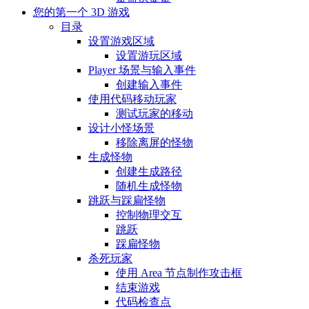
您的第一个 3D 游戏
目录
设置游戏区域
设置游玩区域
Player 场景与输入事件
创建输入事件
使用代码移动玩家
测试玩家的移动
设计小怪场景
移除离屏的怪物
生成怪物
创建生成路径
随机生成怪物
跳跃与踩扁怪物
控制物理交互
跳跃
踩扁怪物
杀死玩家
使用 Area 节点制作攻击框
结束游戏
代码检查点