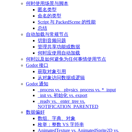
何时使用场景与脚本
匿名类型
命名的类型
Script 与 PackedScene 的性能
总结
自动加载与常规节点
切割音频问题
管理共享功能或数据
何时应使用自动加载
何时以及如何避免为任何事情使用节点
Godot 接口
获取对象引用
从对象访问数据或逻辑
Godot 通知
_process vs. _physics_process vs. *_input
_init vs. 初始化 vs. export
_ready vs. _enter_tree vs.
NOTIFICATION_PARENTED
数据偏好
数组、字典、对象
枚举：整数 VS 字符串
AnimatedTexture vs. AnimatedSprite2D vs.