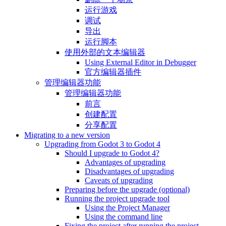
运行游戏
调试
导出
运行脚本
使用外部的文本编辑器
Using External Editor in Debugger
官方编辑器插件
管理编辑器功能
管理编辑器功能
前言
创建配置
分享配置
Migrating to a new version
Upgrading from Godot 3 to Godot 4
Should I upgrade to Godot 4?
Advantages of upgrading
Disadvantages of upgrading
Caveats of upgrading
Preparing before the upgrade (optional)
Running the project upgrade tool
Using the Project Manager
Using the command line
Fixing the project after running the project