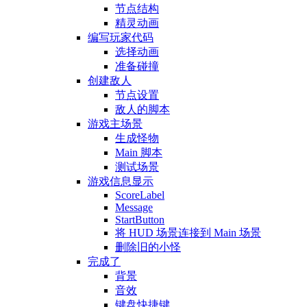
节点结构
精灵动画
编写玩家代码
选择动画
准备碰撞
创建敌人
节点设置
敌人的脚本
游戏主场景
生成怪物
Main 脚本
测试场景
游戏信息显示
ScoreLabel
Message
StartButton
将 HUD 场景连接到 Main 场景
删除旧的小怪
完成了
背景
音效
键盘快捷键