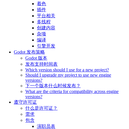
着色
插件
平台相关
多线程
创建内容
杂项
编译
引擎开发
Godot 发布策略
Godot 版本
发布支持时间表
Which version should I use for a new project?
Should I upgrade my project to use new engine
versions?
下一个版本什么时候发布？
What are the criteria for compatibility across engine
versions?
遵守许可证
什么是许可证？
需求
包含
演职员表