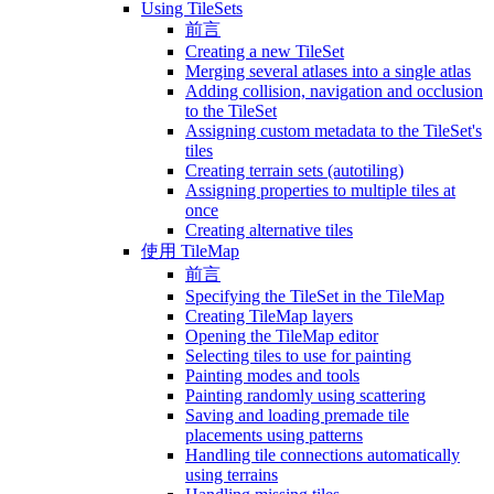
Using TileSets
前言
Creating a new TileSet
Merging several atlases into a single atlas
Adding collision, navigation and occlusion
to the TileSet
Assigning custom metadata to the TileSet's
tiles
Creating terrain sets (autotiling)
Assigning properties to multiple tiles at
once
Creating alternative tiles
使用 TileMap
前言
Specifying the TileSet in the TileMap
Creating TileMap layers
Opening the TileMap editor
Selecting tiles to use for painting
Painting modes and tools
Painting randomly using scattering
Saving and loading premade tile
placements using patterns
Handling tile connections automatically
using terrains