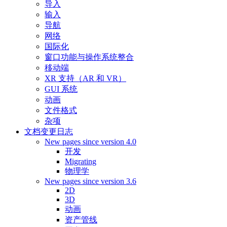
导入
输入
导航
网络
国际化
窗口功能与操作系统整合
移动端
XR 支持（AR 和 VR）
GUI 系统
动画
文件格式
杂项
文档变更日志
New pages since version 4.0
开发
Migrating
物理学
New pages since version 3.6
2D
3D
动画
资产管线