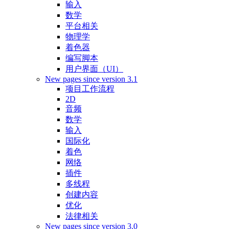
输入
数学
平台相关
物理学
着色器
编写脚本
用户界面（UI）
New pages since version 3.1
项目工作流程
2D
音频
数学
输入
国际化
着色
网络
插件
多线程
创建内容
优化
法律相关
New pages since version 3.0