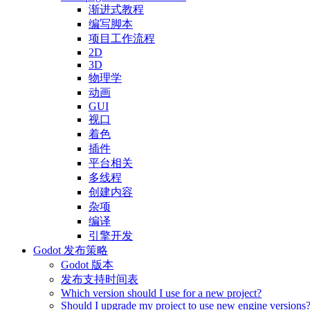
渐进式教程
编写脚本
项目工作流程
2D
3D
物理学
动画
GUI
视口
着色
插件
平台相关
多线程
创建内容
杂项
编译
引擎开发
Godot 发布策略
Godot 版本
发布支持时间表
Which version should I use for a new project?
Should I upgrade my project to use new engine versions