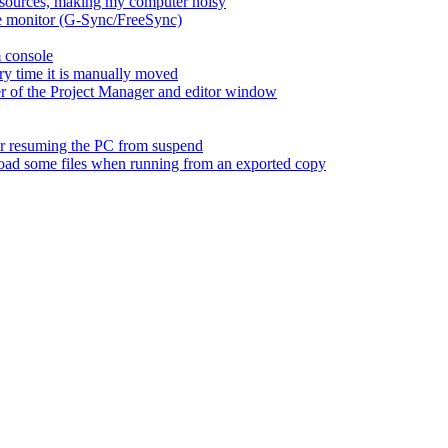
esources, making my computer noisy
ate monitor (G-Sync/FreeSync)
m console
ry time it is manually moved
er of the Project Manager and editor window
fter resuming the PC from suspend
 load some files when running from an exported copy