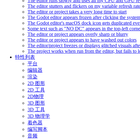
The editor runs slowly and uses all my CPU and GPU r
The editor stutters and flickers on my variable refresh r
The editor or project takes a very long time to start
The Godot editor appears frozen after clicking the syste
The Godot editor's macOS dock icon gets duplicated eve
Some text such as "NO DC" appears in the top-left corn
The editor or project appears overly sharp or blurry
The editor or project appears to have washed out colors
The editor/project freezes or displays glitched visuals a
The project works when run from the editor, but fails to
特性列表
平台
编辑器
渲染
2D 图形
2D 工具
2D物理
3D 图形
3D 工具
3D 物理学
着色器
编写脚本
音频