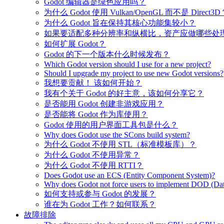
Godot 编辑器是绿色应用吗？
为什么 Godot 使用 Vulkan/OpenGL 而不是 Direct3D
为什么 Godot 旨在保持其核心功能集较小？
如果要适配多种分辨率和纵横比，资产应做哪些处
如何扩展 Godot？
Godot 的下一个版本什么时候发布？
Which Godot version should I use for a new project?
Should I upgrade my project to use new Godot versions?
我想要贡献！ 该如何开始？
我有个关于 Godot 的好主意，该如何分享它？
是否能用 Godot 创建非游戏应用？
是否能将 Godot 作为库使用？
Godot 使用的用户界面工具包是什么？
Why does Godot use the SCons build system?
为什么 Godot 不使用 STL（标准模板库）？
为什么 Godot 不使用异常？
为什么 Godot 不使用 RTTI？
Does Godot use an ECS (Entity Component System)?
Why does Godot not force users to implement DOD (Dat
如何支持或参与 Godot 的发展？
谁在为 Godot 工作？如何联系？
故障排除