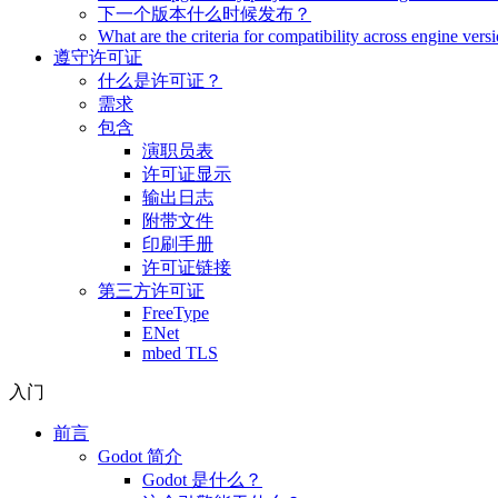
下一个版本什么时候发布？
What are the criteria for compatibility across engine vers
遵守许可证
什么是许可证？
需求
包含
演职员表
许可证显示
输出日志
附带文件
印刷手册
许可证链接
第三方许可证
FreeType
ENet
mbed TLS
入门
前言
Godot 简介
Godot 是什么？