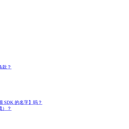
条款？
闭源 SDK 的名字】吗？
成）？