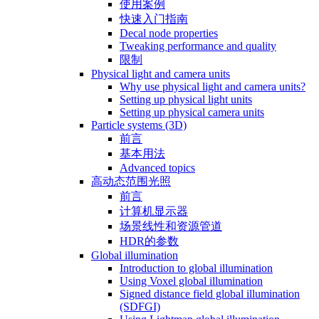
使用案例
快速入门指南
Decal node properties
Tweaking performance and quality
限制
Physical light and camera units
Why use physical light and camera units?
Setting up physical light units
Setting up physical camera units
Particle systems (3D)
前言
基本用法
Advanced topics
高动态范围光照
前言
计算机显示器
场景线性和资源管道
HDR的参数
Global illumination
Introduction to global illumination
Using Voxel global illumination
Signed distance field global illumination
(SDFGI)