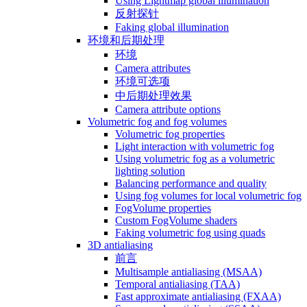
Using Lightmap global illumination
反射探针
Faking global illumination
环境和后期处理
环境
Camera attributes
环境可选项
中后期处理效果
Camera attribute options
Volumetric fog and fog volumes
Volumetric fog properties
Light interaction with volumetric fog
Using volumetric fog as a volumetric
lighting solution
Balancing performance and quality
Using fog volumes for local volumetric fog
FogVolume properties
Custom FogVolume shaders
Faking volumetric fog using quads
3D antialiasing
前言
Multisample antialiasing (MSAA)
Temporal antialiasing (TAA)
Fast approximate antialiasing (FXAA)