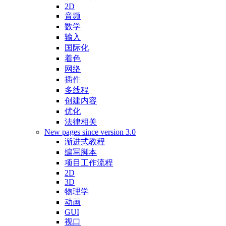
2D
音频
数学
输入
国际化
着色
网络
插件
多线程
创建内容
优化
法律相关
New pages since version 3.0
渐进式教程
编写脚本
项目工作流程
2D
3D
物理学
动画
GUI
视口