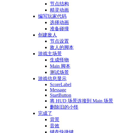
节点结构
精灵动画
编写玩家代码
选择动画
准备碰撞
创建敌人
节点设置
敌人的脚本
游戏主场景
生成怪物
Main 脚本
测试场景
游戏信息显示
ScoreLabel
Message
StartButton
将 HUD 场景连接到 Main 场景
删除旧的小怪
完成了
背景
音效
键盘快捷键