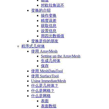
插值
对欧拉角说不
变换的介绍
操作变换
精度误差
获取信息
设置信息
用四元数插值
变换是你的朋友
程序式几何体
使用 ArrayMesh
Setting up the ArrayMesh
生成几何体
保存
使用 MeshDataTool
使用 SurfaceTool
Using ImmediateMesh
什么是几何体？
什么是网格？
什么是网格
表面
表面数组