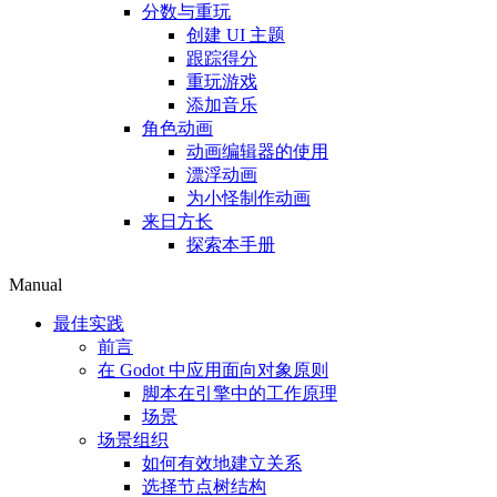
分数与重玩
创建 UI 主题
跟踪得分
重玩游戏
添加音乐
角色动画
动画编辑器的使用
漂浮动画
为小怪制作动画
来日方长
探索本手册
Manual
最佳实践
前言
在 Godot 中应用面向对象原则
脚本在引擎中的工作原理
场景
场景组织
如何有效地建立关系
选择节点树结构