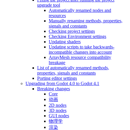
upgrade tool
Automatically renamed nodes and
resources
Manually renaming methods, properties,
signals and constants
Checking project settings
Checking Environment settings
Updating shaders
Updating scripts to take backwards-
incompatible changes into account
ArrayMesh resource compatibility
breakage
List of automatically renamed methods,
properties, signals and constants
Porting editor settings
Upgrading from Godot 4.0 to Godot 4.1
Breaking changes
Core
动画
2D nodes
3D nodes
GUI nodes
物理学
渲染