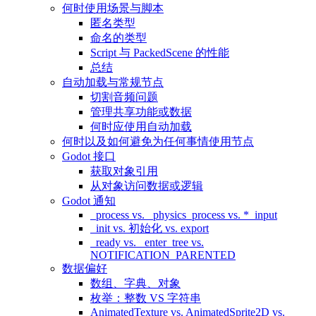
何时使用场景与脚本
匿名类型
命名的类型
Script 与 PackedScene 的性能
总结
自动加载与常规节点
切割音频问题
管理共享功能或数据
何时应使用自动加载
何时以及如何避免为任何事情使用节点
Godot 接口
获取对象引用
从对象访问数据或逻辑
Godot 通知
_process vs. _physics_process vs. *_input
_init vs. 初始化 vs. export
_ready vs. _enter_tree vs.
NOTIFICATION_PARENTED
数据偏好
数组、字典、对象
枚举：整数 VS 字符串
AnimatedTexture vs. AnimatedSprite2D vs.