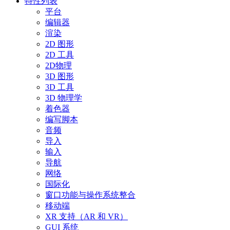
特性列表
平台
编辑器
渲染
2D 图形
2D 工具
2D物理
3D 图形
3D 工具
3D 物理学
着色器
编写脚本
音频
导入
输入
导航
网络
国际化
窗口功能与操作系统整合
移动端
XR 支持（AR 和 VR）
GUI 系统