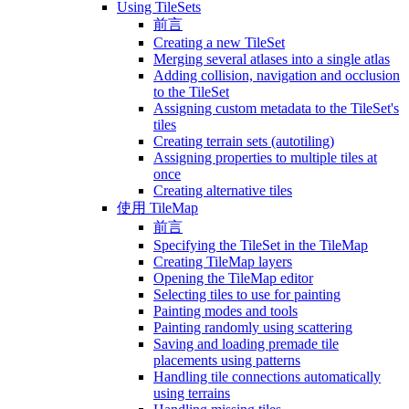
Using TileSets
前言
Creating a new TileSet
Merging several atlases into a single atlas
Adding collision, navigation and occlusion
to the TileSet
Assigning custom metadata to the TileSet's
tiles
Creating terrain sets (autotiling)
Assigning properties to multiple tiles at
once
Creating alternative tiles
使用 TileMap
前言
Specifying the TileSet in the TileMap
Creating TileMap layers
Opening the TileMap editor
Selecting tiles to use for painting
Painting modes and tools
Painting randomly using scattering
Saving and loading premade tile
placements using patterns
Handling tile connections automatically
using terrains