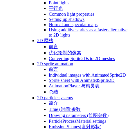
Point lights
平行光
Common light properties
Setting up shadows
Normal and specular maps
Using additive sprites as a faster alternative
to 2D lights
2D 网格
前言
优化绘制的像素
Converting Sprite2Ds to 2D meshes
2D sprite animation
前言
Individual images with AnimatedSprite2D
Sprite sheet with AnimatedSprite2D
AnimationPlayer 与精灵表
总结
2D particle systems
简介
Time (时间)参数
Drawing parameters (绘图参数)
ParticleProcessMaterial settings
Emission Shapes(发射形状)