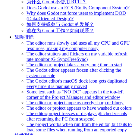
为什么 Godot 不使用 RTTI？
Does Godot use an ECS (Entity Component System)?
Why does Godot not force users to implement DOD
(Data-Oriented Design)?
如何支持或参与 Godot 的发展？
谁在为 Godot 工作？如何联系？
故障排除
The editor runs slowly and uses all my CPU and GPU
resources, making my computer noisy
The editor stutters and flickers on my variable refresh
rate monitor (G-Sync/FreeSync)
The editor or project takes a very long time to start
The Godot editor appears frozen after clicking the
system console
The Godot editor's macOS dock icon gets duplicated
every time it is manually moved
Some text such as "NO DC" appears in the top-left
corner of the Project Manager and editor window
The editor or project appears overly sharp or blurry
The editor or project appears to have washed out colors
The editor/project freezes or displays glitched visuals
after resuming the PC from suspend
The project works when run from the editor, but fails to
load some files when running from an exported copy