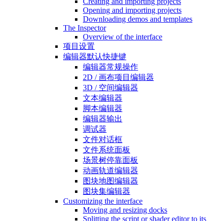
Creating and importing projects
Opening and importing projects
Downloading demos and templates
The Inspector
Overview of the interface
项目设置
编辑器默认快捷键
编辑器常规操作
2D / 画布项目编辑器
3D / 空间编辑器
文本编辑器
脚本编辑器
编辑器输出
调试器
文件对话框
文件系统面板
场景树停靠面板
动画轨道编辑器
图块地图编辑器
图块集编辑器
Customizing the interface
Moving and resizing docks
Splitting the script or shader editor to its