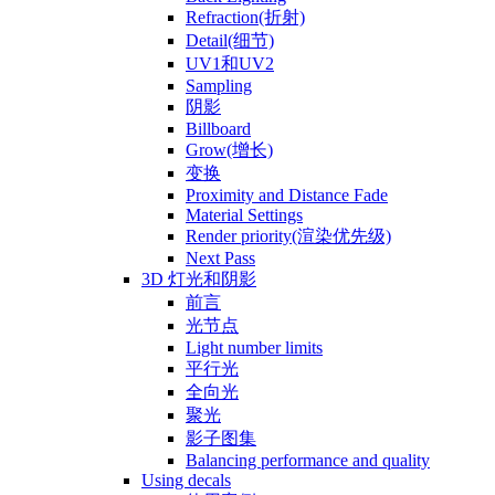
Refraction(折射)
Detail(细节)
UV1和UV2
Sampling
阴影
Billboard
Grow(增长)
变换
Proximity and Distance Fade
Material Settings
Render priority(渲染优先级)
Next Pass
3D 灯光和阴影
前言
光节点
Light number limits
平行光
全向光
聚光
影子图集
Balancing performance and quality
Using decals