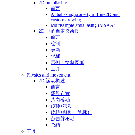
2D antialiasing
前言
Antialiasing property in Line2D and
custom drawing
Multisample antialiasing (MSAA)
2D 中的自定义绘图
前言
绘制
更新
坐标
示例：绘制圆弧
工具
Physics and movement
2D 运动概述
前言
场景布置
八向移动
旋转+移动
旋转+移动（鼠标）
点击并移动
总结
工具