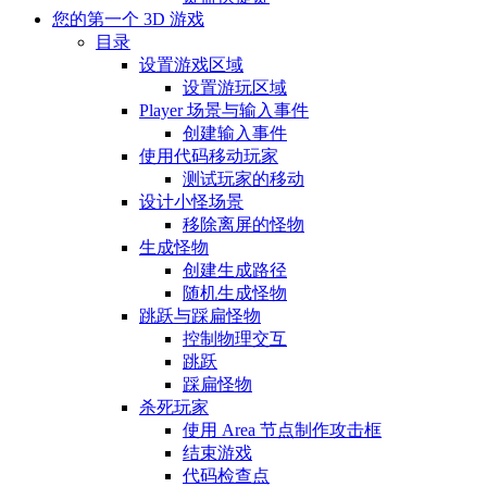
您的第一个 3D 游戏
目录
设置游戏区域
设置游玩区域
Player 场景与输入事件
创建输入事件
使用代码移动玩家
测试玩家的移动
设计小怪场景
移除离屏的怪物
生成怪物
创建生成路径
随机生成怪物
跳跃与踩扁怪物
控制物理交互
跳跃
踩扁怪物
杀死玩家
使用 Area 节点制作攻击框
结束游戏
代码检查点