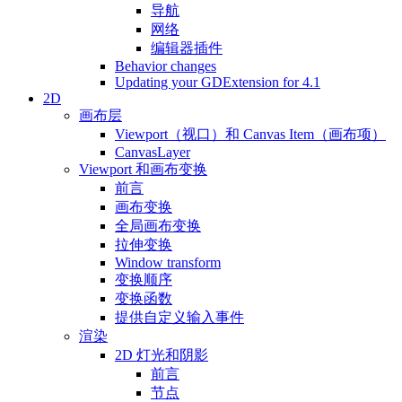
导航
网络
编辑器插件
Behavior changes
Updating your GDExtension for 4.1
2D
画布层
Viewport（视口）和 Canvas Item（画布项）
CanvasLayer
Viewport 和画布变换
前言
画布变换
全局画布变换
拉伸变换
Window transform
变换顺序
变换函数
提供自定义输入事件
渲染
2D 灯光和阴影
前言
节点