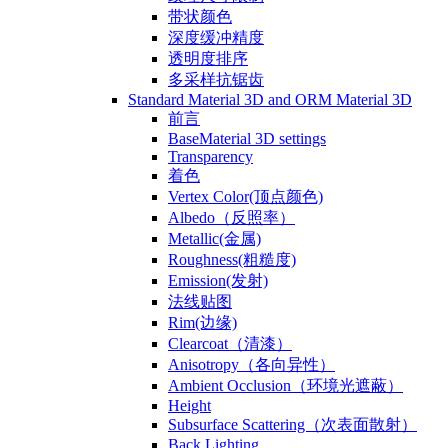
带状颜色
深度缓冲精度
透明度排序
多采样抗锯齿
Standard Material 3D and ORM Material 3D
前言
BaseMaterial 3D settings
Transparency
着色
Vertex Color(顶点颜色)
Albedo（反照率）
Metallic(金属)
Roughness(粗糙度)
Emission(发射)
法线贴图
Rim(边缘)
Clearcoat（清漆）
Anisotropy（各向异性）
Ambient Occlusion（环境光遮蔽）
Height
Subsurface Scattering（次表面散射）
Back Lighting