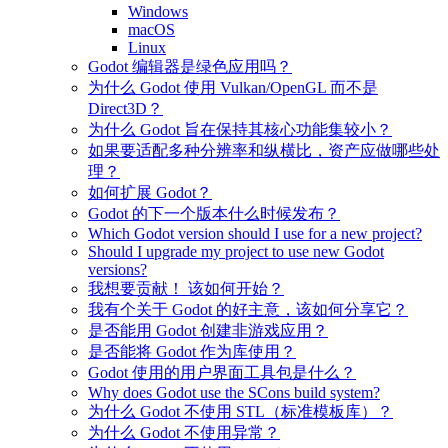
Windows
macOS
Linux
Godot 编辑器是绿色应用吗？
为什么 Godot 使用 Vulkan/OpenGL 而不是
Direct3D？
为什么 Godot 旨在保持其核心功能集较小？
如果要适配多种分辨率和纵横比，资产应做哪些处
理？
如何扩展 Godot？
Godot 的下一个版本什么时候发布？
Which Godot version should I use for a new project?
Should I upgrade my project to use new Godot
versions?
我想要贡献！ 该如何开始？
我有个关于 Godot 的好主意，该如何分享它？
是否能用 Godot 创建非游戏应用？
是否能将 Godot 作为库使用？
Godot 使用的用户界面工具包是什么？
Why does Godot use the SCons build system?
为什么 Godot 不使用 STL（标准模板库）？
为什么 Godot 不使用异常？