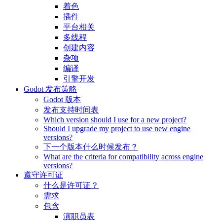
着色
插件
平台相关
多线程
创建内容
杂项
编译
引擎开发
Godot 发布策略
Godot 版本
发布支持时间表
Which version should I use for a new project?
Should I upgrade my project to use new engine
versions?
下一个版本什么时候发布？
What are the criteria for compatibility across engine
versions?
遵守许可证
什么是许可证？
需求
包含
演职员表