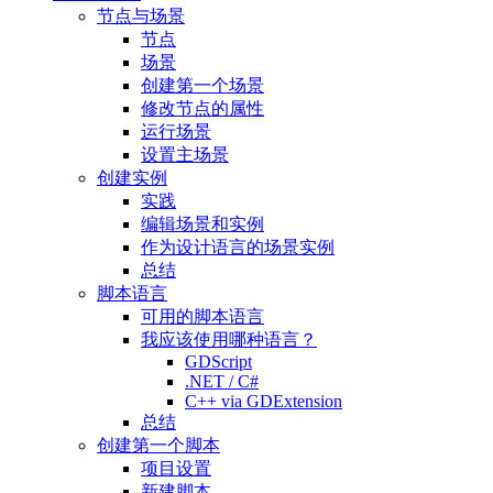
节点与场景
节点
场景
创建第一个场景
修改节点的属性
运行场景
设置主场景
创建实例
实践
编辑场景和实例
作为设计语言的场景实例
总结
脚本语言
可用的脚本语言
我应该使用哪种语言？
GDScript
.NET / C#
C++ via GDExtension
总结
创建第一个脚本
项目设置
新建脚本