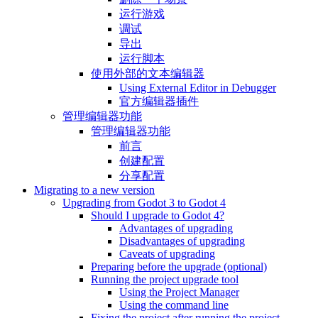
运行游戏
调试
导出
运行脚本
使用外部的文本编辑器
Using External Editor in Debugger
官方编辑器插件
管理编辑器功能
管理编辑器功能
前言
创建配置
分享配置
Migrating to a new version
Upgrading from Godot 3 to Godot 4
Should I upgrade to Godot 4?
Advantages of upgrading
Disadvantages of upgrading
Caveats of upgrading
Preparing before the upgrade (optional)
Running the project upgrade tool
Using the Project Manager
Using the command line
Fixing the project after running the project