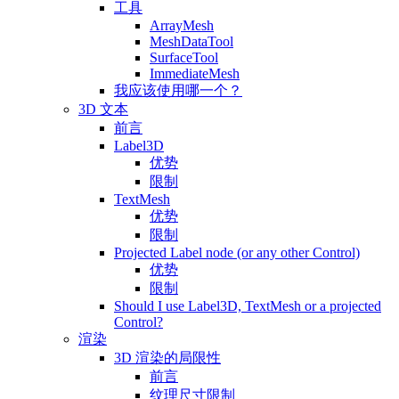
工具
ArrayMesh
MeshDataTool
SurfaceTool
ImmediateMesh
我应该使用哪一个？
3D 文本
前言
Label3D
优势
限制
TextMesh
优势
限制
Projected Label node (or any other Control)
优势
限制
Should I use Label3D, TextMesh or a projected
Control?
渲染
3D 渲染的局限性
前言
纹理尺寸限制