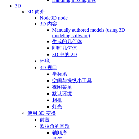
Handling missing tiles
3D
3D 简介
Node3D node
3D 内容
Manually authored models (using 3D
modeling software)
生成的几何体
即时几何体
3D 中的 2D
环境
3D 视口
坐标系
空间与操纵小工具
视图菜单
默认环境
相机
灯光
使用 3D 变换
前言
欧拉角的问题
轴顺序