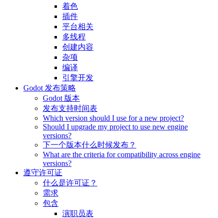
着色
插件
平台相关
多线程
创建内容
杂项
编译
引擎开发
Godot 发布策略
Godot 版本
发布支持时间表
Which version should I use for a new project?
Should I upgrade my project to use new engine
versions?
下一个版本什么时候发布？
What are the criteria for compatibility across engine
versions?
遵守许可证
什么是许可证？
需求
包含
演职员表