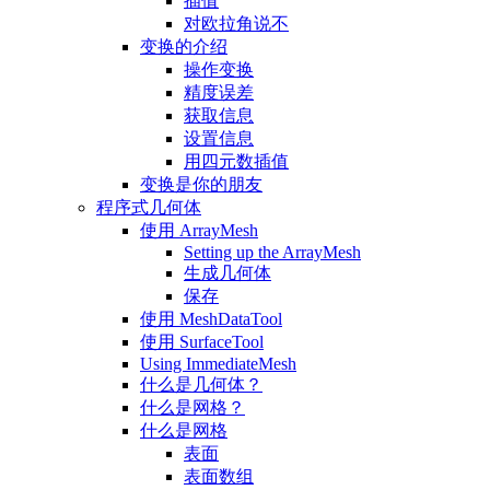
插值
对欧拉角说不
变换的介绍
操作变换
精度误差
获取信息
设置信息
用四元数插值
变换是你的朋友
程序式几何体
使用 ArrayMesh
Setting up the ArrayMesh
生成几何体
保存
使用 MeshDataTool
使用 SurfaceTool
Using ImmediateMesh
什么是几何体？
什么是网格？
什么是网格
表面
表面数组