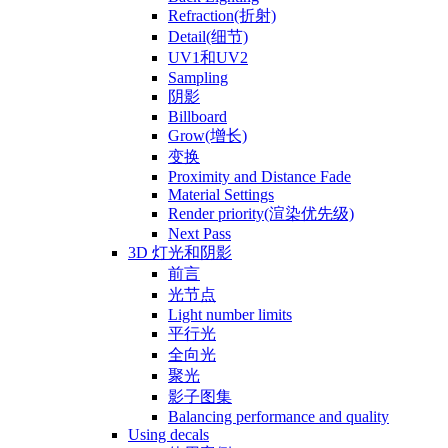
Refraction(折射)
Detail(细节)
UV1和UV2
Sampling
阴影
Billboard
Grow(增长)
变换
Proximity and Distance Fade
Material Settings
Render priority(渲染优先级)
Next Pass
3D 灯光和阴影
前言
光节点
Light number limits
平行光
全向光
聚光
影子图集
Balancing performance and quality
Using decals