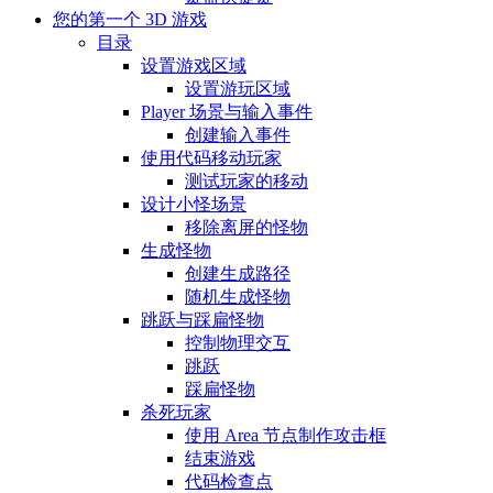
您的第一个 3D 游戏
目录
设置游戏区域
设置游玩区域
Player 场景与输入事件
创建输入事件
使用代码移动玩家
测试玩家的移动
设计小怪场景
移除离屏的怪物
生成怪物
创建生成路径
随机生成怪物
跳跃与踩扁怪物
控制物理交互
跳跃
踩扁怪物
杀死玩家
使用 Area 节点制作攻击框
结束游戏
代码检查点