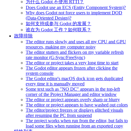
为什么 Godot 不使用 RTTI？
Does Godot use an ECS (Entity Component System)?
Why does Godot not force users to implement DOD
(Data-Oriented Design)?
如何支持或参与 Godot 的发展？
谁在为 Godot 工作？如何联系？
故障排除
The editor runs slowly and uses all my CPU and GPU
resources, making my computer noisy
The editor stutters and flickers on my variable refresh
rate monitor (G-Sync/FreeSync)
The editor or project takes a very long time to start
The Godot editor appears frozen after clicking the
system console
The Godot editor's macOS dock icon gets duplicated
every time it is manually moved
Some text such as "NO DC" appears in the top-left
corner of the Project Manager and editor window
The editor or project appears overly sharp or blurry
The editor or project appears to have washed out colors
The editor/project freezes or displays glitched visuals
after resuming the PC from suspend
The project works when run from the editor, but fails to
load some files when running from an exported copy