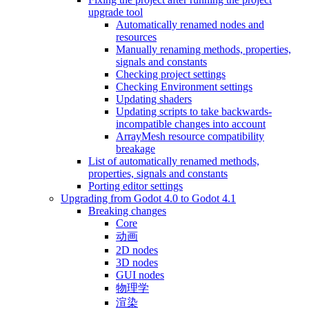
upgrade tool
Automatically renamed nodes and
resources
Manually renaming methods, properties,
signals and constants
Checking project settings
Checking Environment settings
Updating shaders
Updating scripts to take backwards-
incompatible changes into account
ArrayMesh resource compatibility
breakage
List of automatically renamed methods,
properties, signals and constants
Porting editor settings
Upgrading from Godot 4.0 to Godot 4.1
Breaking changes
Core
动画
2D nodes
3D nodes
GUI nodes
物理学
渲染