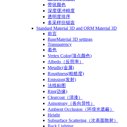
带状颜色
深度缓冲精度
透明度排序
多采样抗锯齿
Standard Material 3D and ORM Material 3D
前言
BaseMaterial 3D settings
Transparency
着色
Vertex Color(顶点颜色)
Albedo（反照率）
Metallic(金属)
Roughness(粗糙度)
Emission(发射)
法线贴图
Rim(边缘)
Clearcoat（清漆）
Anisotropy（各向异性）
Ambient Occlusion（环境光遮蔽）
Height
Subsurface Scattering（次表面散射）
Back Lighting