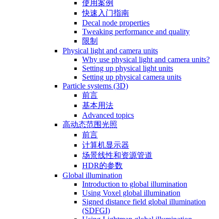
使用案例
快速入门指南
Decal node properties
Tweaking performance and quality
限制
Physical light and camera units
Why use physical light and camera units?
Setting up physical light units
Setting up physical camera units
Particle systems (3D)
前言
基本用法
Advanced topics
高动态范围光照
前言
计算机显示器
场景线性和资源管道
HDR的参数
Global illumination
Introduction to global illumination
Using Voxel global illumination
Signed distance field global illumination
(SDFGI)