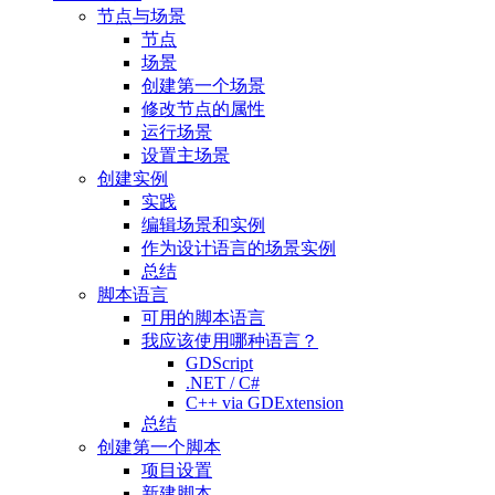
节点与场景
节点
场景
创建第一个场景
修改节点的属性
运行场景
设置主场景
创建实例
实践
编辑场景和实例
作为设计语言的场景实例
总结
脚本语言
可用的脚本语言
我应该使用哪种语言？
GDScript
.NET / C#
C++ via GDExtension
总结
创建第一个脚本
项目设置
新建脚本