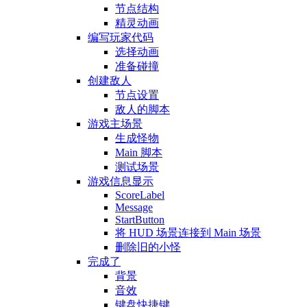
节点结构
精灵动画
编写玩家代码
选择动画
准备碰撞
创建敌人
节点设置
敌人的脚本
游戏主场景
生成怪物
Main 脚本
测试场景
游戏信息显示
ScoreLabel
Message
StartButton
将 HUD 场景连接到 Main 场景
删除旧的小怪
完成了
背景
音效
键盘快捷键