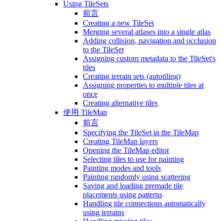
Using TileSets
前言
Creating a new TileSet
Merging several atlases into a single atlas
Adding collision, navigation and occlusion
to the TileSet
Assigning custom metadata to the TileSet's
tiles
Creating terrain sets (autotiling)
Assigning properties to multiple tiles at
once
Creating alternative tiles
使用 TileMap
前言
Specifying the TileSet in the TileMap
Creating TileMap layers
Opening the TileMap editor
Selecting tiles to use for painting
Painting modes and tools
Painting randomly using scattering
Saving and loading premade tile
placements using patterns
Handling tile connections automatically
using terrains