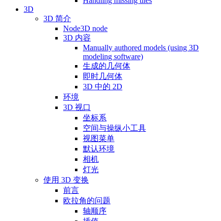
Handling missing tiles
3D
3D 简介
Node3D node
3D 内容
Manually authored models (using 3D
modeling software)
生成的几何体
即时几何体
3D 中的 2D
环境
3D 视口
坐标系
空间与操纵小工具
视图菜单
默认环境
相机
灯光
使用 3D 变换
前言
欧拉角的问题
轴顺序