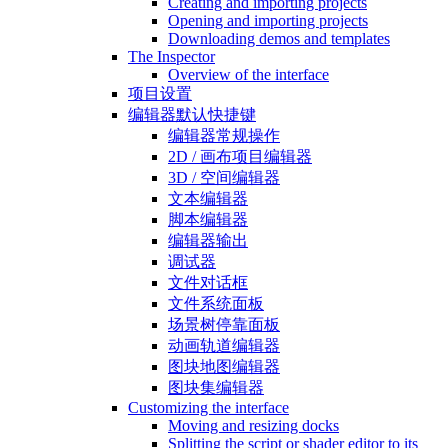
Creating and importing projects
Opening and importing projects
Downloading demos and templates
The Inspector
Overview of the interface
项目设置
编辑器默认快捷键
编辑器常规操作
2D / 画布项目编辑器
3D / 空间编辑器
文本编辑器
脚本编辑器
编辑器输出
调试器
文件对话框
文件系统面板
场景树停靠面板
动画轨道编辑器
图块地图编辑器
图块集编辑器
Customizing the interface
Moving and resizing docks
Splitting the script or shader editor to its