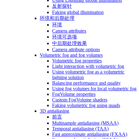
Using Lightmap global illumination
反射探针
Faking global illumination
环境和后期处理
环境
Camera attributes
环境可选项
中后期处理效果
Camera attribute options
Volumetric fog and fog volumes
Volumetric fog properties
Light interaction with volumetric fog
Using volumetric fog as a volumetric
lighting solution
Balancing performance and quality
Using fog volumes for local volumetric fog
FogVolume properties
Custom FogVolume shaders
Faking volumetric fog using quads
3D antialiasing
前言
Multisample antialiasing (MSAA)
Temporal antialiasing (TAA)
Fast approximate antialiasing (FXAA)