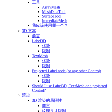
工具
ArrayMesh
MeshDataTool
SurfaceTool
ImmediateMesh
我应该使用哪一个？
3D 文本
前言
Label3D
优势
限制
TextMesh
优势
限制
Projected Label node (or any other Control)
优势
限制
Should I use Label3D, TextMesh or a projected
Control?
渲染
3D 渲染的局限性
前言
纹理尺寸限制