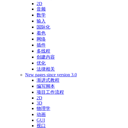
2D
音频
数学
输入
国际化
着色
网络
插件
多线程
创建内容
优化
法律相关
New pages since version 3.0
渐进式教程
编写脚本
项目工作流程
2D
3D
物理学
动画
GUI
视口