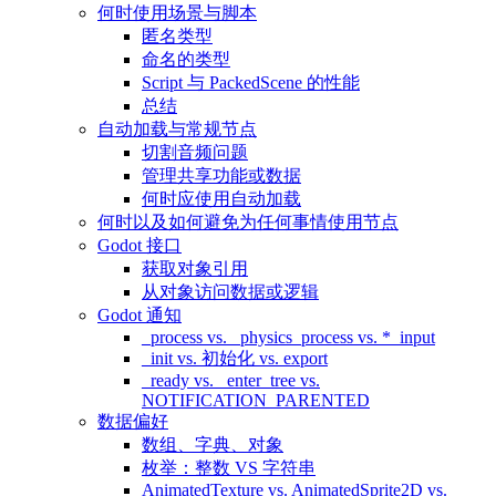
何时使用场景与脚本
匿名类型
命名的类型
Script 与 PackedScene 的性能
总结
自动加载与常规节点
切割音频问题
管理共享功能或数据
何时应使用自动加载
何时以及如何避免为任何事情使用节点
Godot 接口
获取对象引用
从对象访问数据或逻辑
Godot 通知
_process vs. _physics_process vs. *_input
_init vs. 初始化 vs. export
_ready vs. _enter_tree vs.
NOTIFICATION_PARENTED
数据偏好
数组、字典、对象
枚举：整数 VS 字符串
AnimatedTexture vs. AnimatedSprite2D vs.