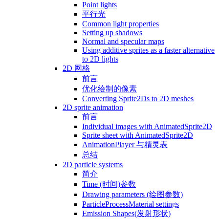
Point lights
平行光
Common light properties
Setting up shadows
Normal and specular maps
Using additive sprites as a faster alternative
to 2D lights
2D 网格
前言
优化绘制的像素
Converting Sprite2Ds to 2D meshes
2D sprite animation
前言
Individual images with AnimatedSprite2D
Sprite sheet with AnimatedSprite2D
AnimationPlayer 与精灵表
总结
2D particle systems
简介
Time (时间)参数
Drawing parameters (绘图参数)
ParticleProcessMaterial settings
Emission Shapes(发射形状)