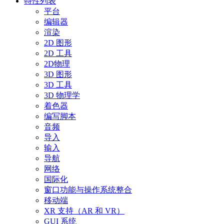
特性列表
平台
编辑器
渲染
2D 图形
2D 工具
2D物理
3D 图形
3D 工具
3D 物理学
着色器
编写脚本
音频
导入
输入
导航
网络
国际化
窗口功能与操作系统整合
移动端
XR 支持（AR 和 VR）
GUI 系统