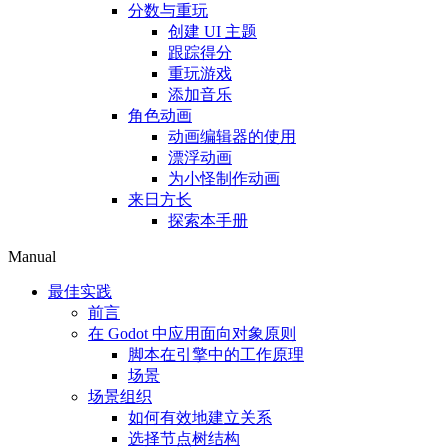
分数与重玩
创建 UI 主题
跟踪得分
重玩游戏
添加音乐
角色动画
动画编辑器的使用
漂浮动画
为小怪制作动画
来日方长
探索本手册
Manual
最佳实践
前言
在 Godot 中应用面向对象原则
脚本在引擎中的工作原理
场景
场景组织
如何有效地建立关系
选择节点树结构