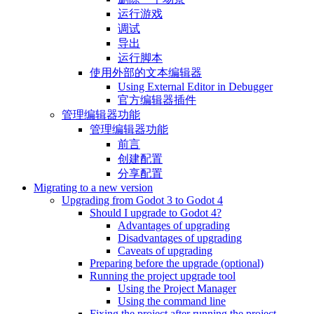
运行游戏
调试
导出
运行脚本
使用外部的文本编辑器
Using External Editor in Debugger
官方编辑器插件
管理编辑器功能
管理编辑器功能
前言
创建配置
分享配置
Migrating to a new version
Upgrading from Godot 3 to Godot 4
Should I upgrade to Godot 4?
Advantages of upgrading
Disadvantages of upgrading
Caveats of upgrading
Preparing before the upgrade (optional)
Running the project upgrade tool
Using the Project Manager
Using the command line
Fixing the project after running the project