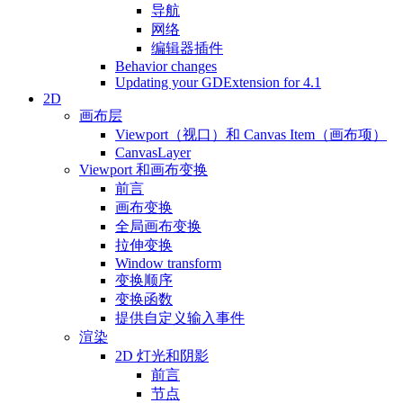
导航
网络
编辑器插件
Behavior changes
Updating your GDExtension for 4.1
2D
画布层
Viewport（视口）和 Canvas Item（画布项）
CanvasLayer
Viewport 和画布变换
前言
画布变换
全局画布变换
拉伸变换
Window transform
变换顺序
变换函数
提供自定义输入事件
渲染
2D 灯光和阴影
前言
节点