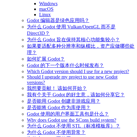
Windows
macOS
Linux
Godot 编辑器是绿色应用吗？
为什么 Godot 使用 Vulkan/OpenGL 而不是
Direct3D？
为什么 Godot 旨在保持其核心功能集较小？
如果要适配多种分辨率和纵横比，资产应做哪些处
理？
如何扩展 Godot？
Godot 的下一个版本什么时候发布？
Which Godot version should I use for a new project?
Should I upgrade my project to use new Godot
versions?
我想要贡献！ 该如何开始？
我有个关于 Godot 的好主意，该如何分享它？
是否能用 Godot 创建非游戏应用？
是否能将 Godot 作为库使用？
Godot 使用的用户界面工具包是什么？
Why does Godot use the SCons build system?
为什么 Godot 不使用 STL（标准模板库）？
为什么 Godot 不使用异常？