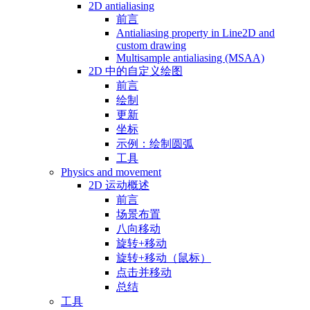
2D antialiasing
前言
Antialiasing property in Line2D and
custom drawing
Multisample antialiasing (MSAA)
2D 中的自定义绘图
前言
绘制
更新
坐标
示例：绘制圆弧
工具
Physics and movement
2D 运动概述
前言
场景布置
八向移动
旋转+移动
旋转+移动（鼠标）
点击并移动
总结
工具