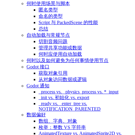
何时使用场景与脚本
匿名类型
命名的类型
Script 与 PackedScene 的性能
总结
自动加载与常规节点
切割音频问题
管理共享功能或数据
何时应使用自动加载
何时以及如何避免为任何事情使用节点
Godot 接口
获取对象引用
从对象访问数据或逻辑
Godot 通知
_process vs. _physics_process vs. *_input
_init vs. 初始化 vs. export
_ready vs. _enter_tree vs.
NOTIFICATION_PARENTED
数据偏好
数组、字典、对象
枚举：整数 VS 字符串
AnimatedTexture vs. AnimatedSprite2D vs.