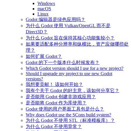
Windows
macOS
Linux
Godot 编辑器是绿色应用吗？
为什么 Godot 使用 Vulkan/OpenGL 而不是
Direct3D？
为什么 Godot 旨在保持其核心功能集较小？
如果要适配多种分辨率和纵横比，资产应做哪些处
理？
如何扩展 Godot？
Godot 的下一个版本什么时候发布？
Which Godot version should I use for a new project?
Should I upgrade my project to use new Godot
versions?
我想要贡献！ 该如何开始？
我有个关于 Godot 的好主意，该如何分享它？
是否能用 Godot 创建非游戏应用？
是否能将 Godot 作为库使用？
Godot 使用的用户界面工具包是什么？
Why does Godot use the SCons build system?
为什么 Godot 不使用 STL（标准模板库）？
为什么 Godot 不使用异常？