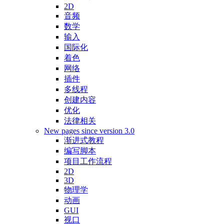
2D
音频
数学
输入
国际化
着色
网络
插件
多线程
创建内容
优化
法律相关
New pages since version 3.0
渐进式教程
编写脚本
项目工作流程
2D
3D
物理学
动画
GUI
视口