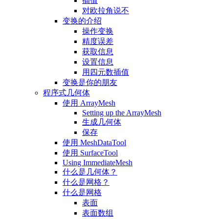
插值
对欧拉角说不
变换的介绍
操作变换
精度误差
获取信息
设置信息
用四元数插值
变换是你的朋友
程序式几何体
使用 ArrayMesh
Setting up the ArrayMesh
生成几何体
保存
使用 MeshDataTool
使用 SurfaceTool
Using ImmediateMesh
什么是几何体？
什么是网格？
什么是网格
表面
表面数组