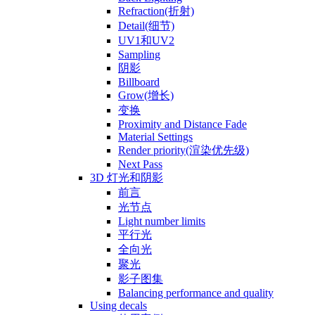
Refraction(折射)
Detail(细节)
UV1和UV2
Sampling
阴影
Billboard
Grow(增长)
变换
Proximity and Distance Fade
Material Settings
Render priority(渲染优先级)
Next Pass
3D 灯光和阴影
前言
光节点
Light number limits
平行光
全向光
聚光
影子图集
Balancing performance and quality
Using decals