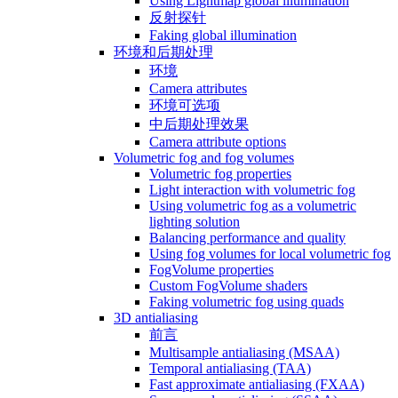
Using Lightmap global illumination
反射探针
Faking global illumination
环境和后期处理
环境
Camera attributes
环境可选项
中后期处理效果
Camera attribute options
Volumetric fog and fog volumes
Volumetric fog properties
Light interaction with volumetric fog
Using volumetric fog as a volumetric
lighting solution
Balancing performance and quality
Using fog volumes for local volumetric fog
FogVolume properties
Custom FogVolume shaders
Faking volumetric fog using quads
3D antialiasing
前言
Multisample antialiasing (MSAA)
Temporal antialiasing (TAA)
Fast approximate antialiasing (FXAA)