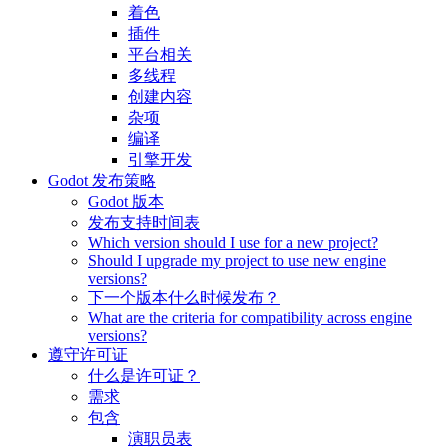
着色
插件
平台相关
多线程
创建内容
杂项
编译
引擎开发
Godot 发布策略
Godot 版本
发布支持时间表
Which version should I use for a new project?
Should I upgrade my project to use new engine
versions?
下一个版本什么时候发布？
What are the criteria for compatibility across engine
versions?
遵守许可证
什么是许可证？
需求
包含
演职员表