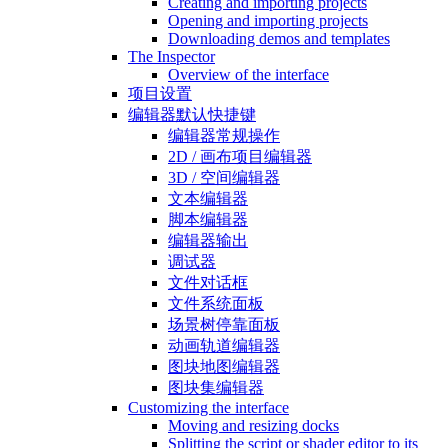
Creating and importing projects
Opening and importing projects
Downloading demos and templates
The Inspector
Overview of the interface
项目设置
编辑器默认快捷键
编辑器常规操作
2D / 画布项目编辑器
3D / 空间编辑器
文本编辑器
脚本编辑器
编辑器输出
调试器
文件对话框
文件系统面板
场景树停靠面板
动画轨道编辑器
图块地图编辑器
图块集编辑器
Customizing the interface
Moving and resizing docks
Splitting the script or shader editor to its