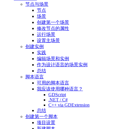
节点与场景
节点
场景
创建第一个场景
修改节点的属性
运行场景
设置主场景
创建实例
实践
编辑场景和实例
作为设计语言的场景实例
总结
脚本语言
可用的脚本语言
我应该使用哪种语言？
GDScript
.NET / C#
C++ via GDExtension
总结
创建第一个脚本
项目设置
新建脚本