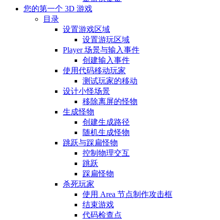
您的第一个 3D 游戏
目录
设置游戏区域
设置游玩区域
Player 场景与输入事件
创建输入事件
使用代码移动玩家
测试玩家的移动
设计小怪场景
移除离屏的怪物
生成怪物
创建生成路径
随机生成怪物
跳跃与踩扁怪物
控制物理交互
跳跃
踩扁怪物
杀死玩家
使用 Area 节点制作攻击框
结束游戏
代码检查点