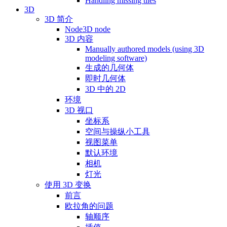
Handling missing tiles
3D
3D 简介
Node3D node
3D 内容
Manually authored models (using 3D
modeling software)
生成的几何体
即时几何体
3D 中的 2D
环境
3D 视口
坐标系
空间与操纵小工具
视图菜单
默认环境
相机
灯光
使用 3D 变换
前言
欧拉角的问题
轴顺序