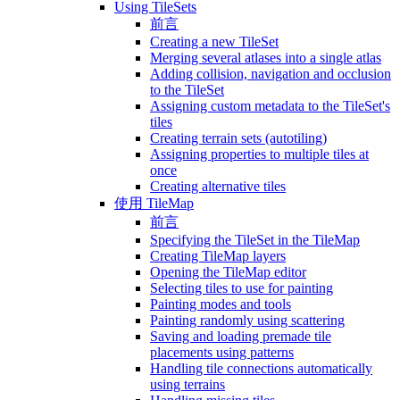
Using TileSets
前言
Creating a new TileSet
Merging several atlases into a single atlas
Adding collision, navigation and occlusion
to the TileSet
Assigning custom metadata to the TileSet's
tiles
Creating terrain sets (autotiling)
Assigning properties to multiple tiles at
once
Creating alternative tiles
使用 TileMap
前言
Specifying the TileSet in the TileMap
Creating TileMap layers
Opening the TileMap editor
Selecting tiles to use for painting
Painting modes and tools
Painting randomly using scattering
Saving and loading premade tile
placements using patterns
Handling tile connections automatically
using terrains