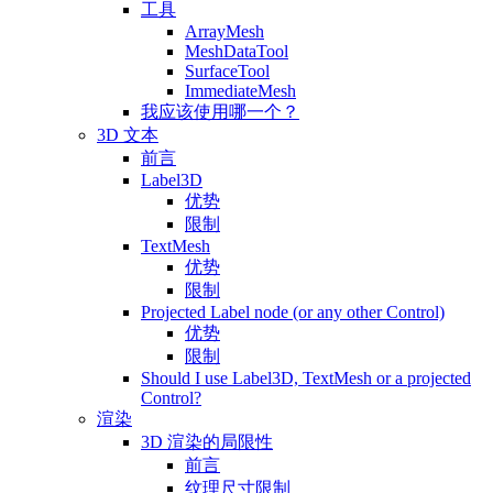
工具
ArrayMesh
MeshDataTool
SurfaceTool
ImmediateMesh
我应该使用哪一个？
3D 文本
前言
Label3D
优势
限制
TextMesh
优势
限制
Projected Label node (or any other Control)
优势
限制
Should I use Label3D, TextMesh or a projected
Control?
渲染
3D 渲染的局限性
前言
纹理尺寸限制