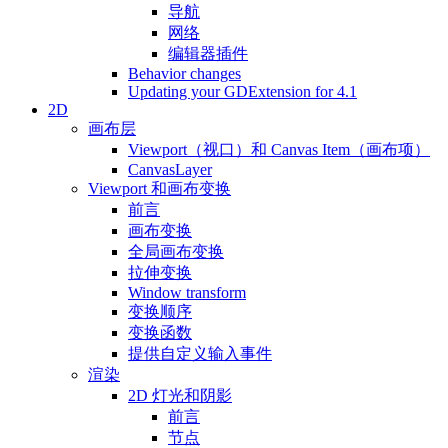
导航
网络
编辑器插件
Behavior changes
Updating your GDExtension for 4.1
2D
画布层
Viewport（视口）和 Canvas Item（画布项）
CanvasLayer
Viewport 和画布变换
前言
画布变换
全局画布变换
拉伸变换
Window transform
变换顺序
变换函数
提供自定义输入事件
渲染
2D 灯光和阴影
前言
节点