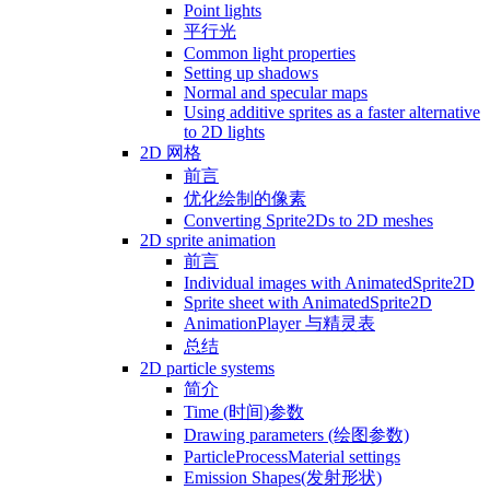
Point lights
平行光
Common light properties
Setting up shadows
Normal and specular maps
Using additive sprites as a faster alternative
to 2D lights
2D 网格
前言
优化绘制的像素
Converting Sprite2Ds to 2D meshes
2D sprite animation
前言
Individual images with AnimatedSprite2D
Sprite sheet with AnimatedSprite2D
AnimationPlayer 与精灵表
总结
2D particle systems
简介
Time (时间)参数
Drawing parameters (绘图参数)
ParticleProcessMaterial settings
Emission Shapes(发射形状)