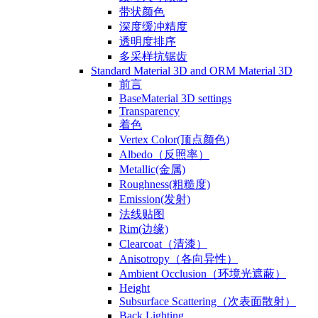
带状颜色
深度缓冲精度
透明度排序
多采样抗锯齿
Standard Material 3D and ORM Material 3D
前言
BaseMaterial 3D settings
Transparency
着色
Vertex Color(顶点颜色)
Albedo（反照率）
Metallic(金属)
Roughness(粗糙度)
Emission(发射)
法线贴图
Rim(边缘)
Clearcoat（清漆）
Anisotropy（各向异性）
Ambient Occlusion（环境光遮蔽）
Height
Subsurface Scattering（次表面散射）
Back Lighting