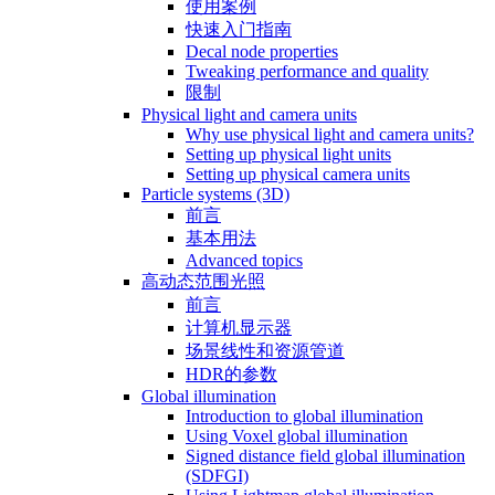
使用案例
快速入门指南
Decal node properties
Tweaking performance and quality
限制
Physical light and camera units
Why use physical light and camera units?
Setting up physical light units
Setting up physical camera units
Particle systems (3D)
前言
基本用法
Advanced topics
高动态范围光照
前言
计算机显示器
场景线性和资源管道
HDR的参数
Global illumination
Introduction to global illumination
Using Voxel global illumination
Signed distance field global illumination
(SDFGI)