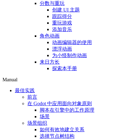
分数与重玩
创建 UI 主题
跟踪得分
重玩游戏
添加音乐
角色动画
动画编辑器的使用
漂浮动画
为小怪制作动画
来日方长
探索本手册
Manual
最佳实践
前言
在 Godot 中应用面向对象原则
脚本在引擎中的工作原理
场景
场景组织
如何有效地建立关系
选择节点树结构