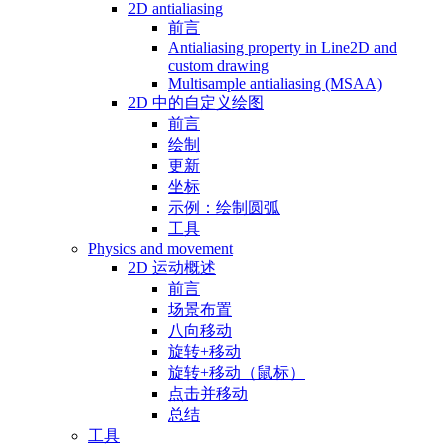
2D antialiasing
前言
Antialiasing property in Line2D and
custom drawing
Multisample antialiasing (MSAA)
2D 中的自定义绘图
前言
绘制
更新
坐标
示例：绘制圆弧
工具
Physics and movement
2D 运动概述
前言
场景布置
八向移动
旋转+移动
旋转+移动（鼠标）
点击并移动
总结
工具