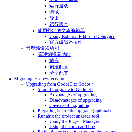
运行游戏
调试
导出
运行脚本
使用外部的文本编辑器
Using External Editor in Debugger
官方编辑器插件
管理编辑器功能
管理编辑器功能
前言
创建配置
分享配置
Migrating to a new version
Upgrading from Godot 3 to Godot 4
Should I upgrade to Godot 4?
Advantages of upgrading
Disadvantages of upgrading
Caveats of upgrading
Preparing before the upgrade (optional)
Running the project upgrade tool
Using the Project Manager
Using the command line
Fixing the project after running the project