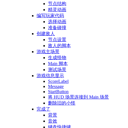
节点结构
精灵动画
编写玩家代码
选择动画
准备碰撞
创建敌人
节点设置
敌人的脚本
游戏主场景
生成怪物
Main 脚本
测试场景
游戏信息显示
ScoreLabel
Message
StartButton
将 HUD 场景连接到 Main 场景
删除旧的小怪
完成了
背景
音效
键盘快捷键