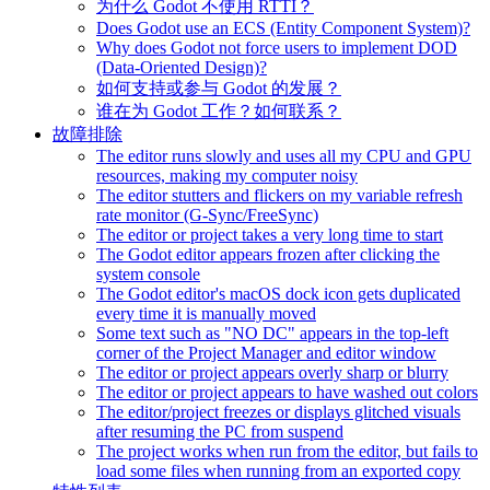
为什么 Godot 不使用 RTTI？
Does Godot use an ECS (Entity Component System)?
Why does Godot not force users to implement DOD
(Data-Oriented Design)?
如何支持或参与 Godot 的发展？
谁在为 Godot 工作？如何联系？
故障排除
The editor runs slowly and uses all my CPU and GPU
resources, making my computer noisy
The editor stutters and flickers on my variable refresh
rate monitor (G-Sync/FreeSync)
The editor or project takes a very long time to start
The Godot editor appears frozen after clicking the
system console
The Godot editor's macOS dock icon gets duplicated
every time it is manually moved
Some text such as "NO DC" appears in the top-left
corner of the Project Manager and editor window
The editor or project appears overly sharp or blurry
The editor or project appears to have washed out colors
The editor/project freezes or displays glitched visuals
after resuming the PC from suspend
The project works when run from the editor, but fails to
load some files when running from an exported copy