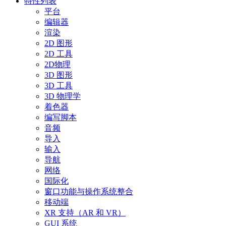
特性列表
平台
编辑器
渲染
2D 图形
2D 工具
2D物理
3D 图形
3D 工具
3D 物理学
着色器
编写脚本
音频
导入
输入
导航
网络
国际化
窗口功能与操作系统整合
移动端
XR 支持（AR 和 VR）
GUI 系统