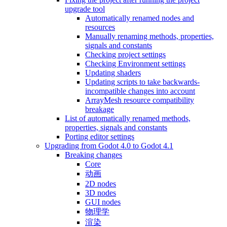
upgrade tool
Automatically renamed nodes and
resources
Manually renaming methods, properties,
signals and constants
Checking project settings
Checking Environment settings
Updating shaders
Updating scripts to take backwards-
incompatible changes into account
ArrayMesh resource compatibility
breakage
List of automatically renamed methods,
properties, signals and constants
Porting editor settings
Upgrading from Godot 4.0 to Godot 4.1
Breaking changes
Core
动画
2D nodes
3D nodes
GUI nodes
物理学
渲染