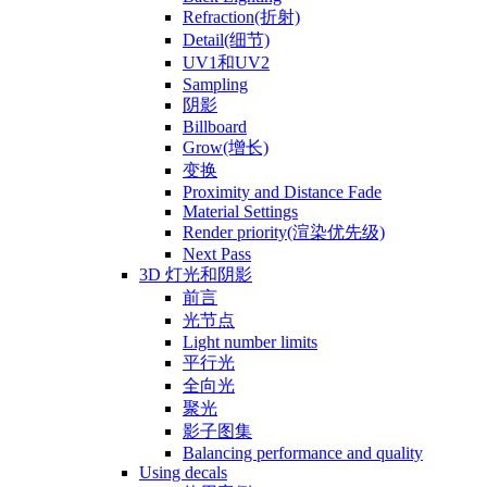
Refraction(折射)
Detail(细节)
UV1和UV2
Sampling
阴影
Billboard
Grow(增长)
变换
Proximity and Distance Fade
Material Settings
Render priority(渲染优先级)
Next Pass
3D 灯光和阴影
前言
光节点
Light number limits
平行光
全向光
聚光
影子图集
Balancing performance and quality
Using decals