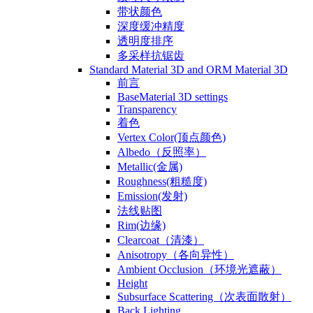
带状颜色
深度缓冲精度
透明度排序
多采样抗锯齿
Standard Material 3D and ORM Material 3D
前言
BaseMaterial 3D settings
Transparency
着色
Vertex Color(顶点颜色)
Albedo（反照率）
Metallic(金属)
Roughness(粗糙度)
Emission(发射)
法线贴图
Rim(边缘)
Clearcoat（清漆）
Anisotropy（各向异性）
Ambient Occlusion（环境光遮蔽）
Height
Subsurface Scattering（次表面散射）
Back Lighting