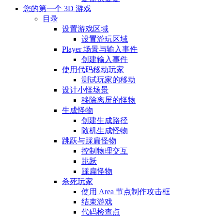
您的第一个 3D 游戏
目录
设置游戏区域
设置游玩区域
Player 场景与输入事件
创建输入事件
使用代码移动玩家
测试玩家的移动
设计小怪场景
移除离屏的怪物
生成怪物
创建生成路径
随机生成怪物
跳跃与踩扁怪物
控制物理交互
跳跃
踩扁怪物
杀死玩家
使用 Area 节点制作攻击框
结束游戏
代码检查点