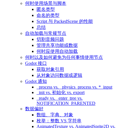
何时使用场景与脚本
匿名类型
命名的类型
Script 与 PackedScene 的性能
总结
自动加载与常规节点
切割音频问题
管理共享功能或数据
何时应使用自动加载
何时以及如何避免为任何事情使用节点
Godot 接口
获取对象引用
从对象访问数据或逻辑
Godot 通知
_process vs. _physics_process vs. *_input
_init vs. 初始化 vs. export
_ready vs. _enter_tree vs.
NOTIFICATION_PARENTED
数据偏好
数组、字典、对象
枚举：整数 VS 字符串
AnimatedTexture vs. AnimatedSprite2D vs.