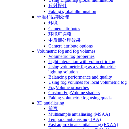
Using Lightmap global illumination
反射探针
Faking global illumination
环境和后期处理
环境
Camera attributes
环境可选项
中后期处理效果
Camera attribute options
Volumetric fog and fog volumes
Volumetric fog properties
Light interaction with volumetric fog
Using volumetric fog as a volumetric
lighting solution
Balancing performance and quality
Using fog volumes for local volumetric fog
FogVolume properties
Custom FogVolume shaders
Faking volumetric fog using quads
3D antialiasing
前言
Multisample antialiasing (MSAA)
Temporal antialiasing (TAA)
Fast approximate antialiasing (FXAA)