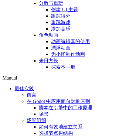
分数与重玩
创建 UI 主题
跟踪得分
重玩游戏
添加音乐
角色动画
动画编辑器的使用
漂浮动画
为小怪制作动画
来日方长
探索本手册
Manual
最佳实践
前言
在 Godot 中应用面向对象原则
脚本在引擎中的工作原理
场景
场景组织
如何有效地建立关系
选择节点树结构