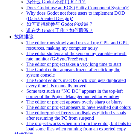
为什么 Godot 不使用 RTTI？
Does Godot use an ECS (Entity Component System)?
Why does Godot not force users to implement DOD
(Data-Oriented Design)?
如何支持或参与 Godot 的发展？
谁在为 Godot 工作？如何联系？
故障排除
The editor runs slowly and uses all my CPU and GPU
resources, making my computer noisy
The editor stutters and flickers on my variable refresh
rate monitor (G-Sync/FreeSync)
The editor or project takes a very long time to start
The Godot editor appears frozen after clicking the
system console
The Godot editor's macOS dock icon gets duplicated
every time it is manually moved
Some text such as "NO DC" appears in the top-left
corner of the Project Manager and editor window
The editor or project appears overly sharp or blurry
The editor or project appears to have washed out colors
The editor/project freezes or displays glitched visuals
after resuming the PC from suspend
The project works when run from the editor, but fails to
load some files when running from an exported copy