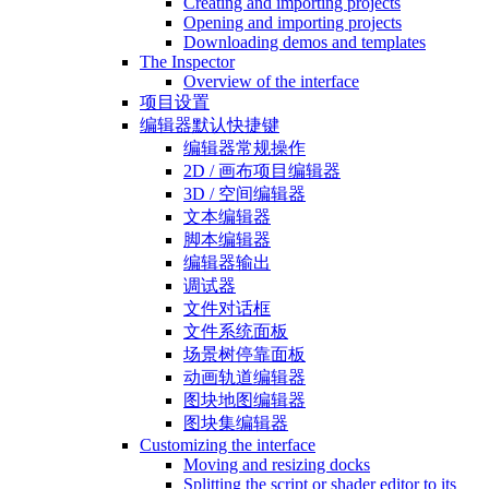
Creating and importing projects
Opening and importing projects
Downloading demos and templates
The Inspector
Overview of the interface
项目设置
编辑器默认快捷键
编辑器常规操作
2D / 画布项目编辑器
3D / 空间编辑器
文本编辑器
脚本编辑器
编辑器输出
调试器
文件对话框
文件系统面板
场景树停靠面板
动画轨道编辑器
图块地图编辑器
图块集编辑器
Customizing the interface
Moving and resizing docks
Splitting the script or shader editor to its