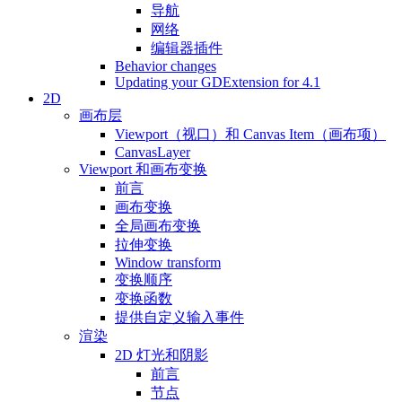
导航
网络
编辑器插件
Behavior changes
Updating your GDExtension for 4.1
2D
画布层
Viewport（视口）和 Canvas Item（画布项）
CanvasLayer
Viewport 和画布变换
前言
画布变换
全局画布变换
拉伸变换
Window transform
变换顺序
变换函数
提供自定义输入事件
渲染
2D 灯光和阴影
前言
节点