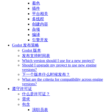
着色
插件
平台相关
多线程
创建内容
杂项
编译
引擎开发
Godot 发布策略
Godot 版本
发布支持时间表
Which version should I use for a new project?
Should I upgrade my project to use new engine
versions?
下一个版本什么时候发布？
What are the criteria for compatibility across engine
versions?
遵守许可证
什么是许可证？
需求
包含
演职员表