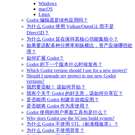
Windows
macOS
Linux
Godot 编辑器是绿色应用吗？
为什么 Godot 使用 Vulkan/OpenGL 而不是
Direct3D？
为什么 Godot 旨在保持其核心功能集较小？
如果要适配多种分辨率和纵横比，资产应做哪些处
理？
如何扩展 Godot？
Godot 的下一个版本什么时候发布？
Which Godot version should I use for a new project?
Should I upgrade my project to use new Godot
versions?
我想要贡献！ 该如何开始？
我有个关于 Godot 的好主意，该如何分享它？
是否能用 Godot 创建非游戏应用？
是否能将 Godot 作为库使用？
Godot 使用的用户界面工具包是什么？
Why does Godot use the SCons build system?
为什么 Godot 不使用 STL（标准模板库）？
为什么 Godot 不使用异常？