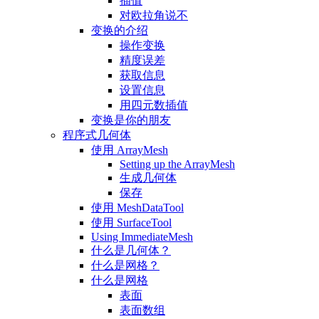
插值
对欧拉角说不
变换的介绍
操作变换
精度误差
获取信息
设置信息
用四元数插值
变换是你的朋友
程序式几何体
使用 ArrayMesh
Setting up the ArrayMesh
生成几何体
保存
使用 MeshDataTool
使用 SurfaceTool
Using ImmediateMesh
什么是几何体？
什么是网格？
什么是网格
表面
表面数组