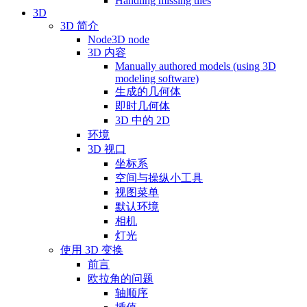
Handling missing tiles
3D
3D 简介
Node3D node
3D 内容
Manually authored models (using 3D
modeling software)
生成的几何体
即时几何体
3D 中的 2D
环境
3D 视口
坐标系
空间与操纵小工具
视图菜单
默认环境
相机
灯光
使用 3D 变换
前言
欧拉角的问题
轴顺序