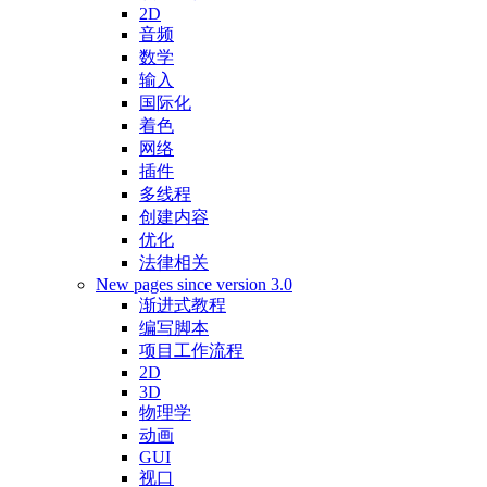
2D
音频
数学
输入
国际化
着色
网络
插件
多线程
创建内容
优化
法律相关
New pages since version 3.0
渐进式教程
编写脚本
项目工作流程
2D
3D
物理学
动画
GUI
视口