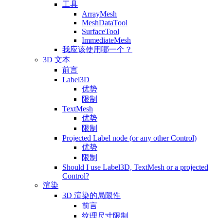
工具
ArrayMesh
MeshDataTool
SurfaceTool
ImmediateMesh
我应该使用哪一个？
3D 文本
前言
Label3D
优势
限制
TextMesh
优势
限制
Projected Label node (or any other Control)
优势
限制
Should I use Label3D, TextMesh or a projected
Control?
渲染
3D 渲染的局限性
前言
纹理尺寸限制