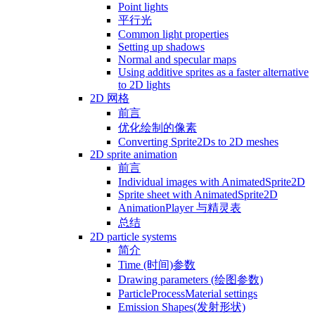
Point lights
平行光
Common light properties
Setting up shadows
Normal and specular maps
Using additive sprites as a faster alternative
to 2D lights
2D 网格
前言
优化绘制的像素
Converting Sprite2Ds to 2D meshes
2D sprite animation
前言
Individual images with AnimatedSprite2D
Sprite sheet with AnimatedSprite2D
AnimationPlayer 与精灵表
总结
2D particle systems
简介
Time (时间)参数
Drawing parameters (绘图参数)
ParticleProcessMaterial settings
Emission Shapes(发射形状)