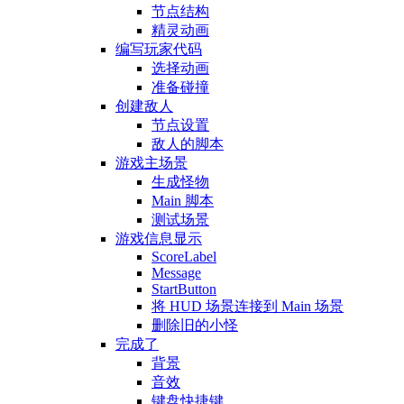
节点结构
精灵动画
编写玩家代码
选择动画
准备碰撞
创建敌人
节点设置
敌人的脚本
游戏主场景
生成怪物
Main 脚本
测试场景
游戏信息显示
ScoreLabel
Message
StartButton
将 HUD 场景连接到 Main 场景
删除旧的小怪
完成了
背景
音效
键盘快捷键