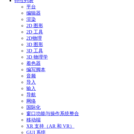
特性列表
平台
编辑器
渲染
2D 图形
2D 工具
2D物理
3D 图形
3D 工具
3D 物理学
着色器
编写脚本
音频
导入
输入
导航
网络
国际化
窗口功能与操作系统整合
移动端
XR 支持（AR 和 VR）
GUI 系统