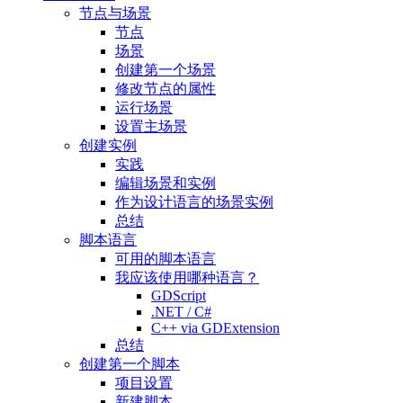
节点与场景
节点
场景
创建第一个场景
修改节点的属性
运行场景
设置主场景
创建实例
实践
编辑场景和实例
作为设计语言的场景实例
总结
脚本语言
可用的脚本语言
我应该使用哪种语言？
GDScript
.NET / C#
C++ via GDExtension
总结
创建第一个脚本
项目设置
新建脚本