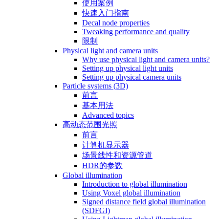
使用案例
快速入门指南
Decal node properties
Tweaking performance and quality
限制
Physical light and camera units
Why use physical light and camera units?
Setting up physical light units
Setting up physical camera units
Particle systems (3D)
前言
基本用法
Advanced topics
高动态范围光照
前言
计算机显示器
场景线性和资源管道
HDR的参数
Global illumination
Introduction to global illumination
Using Voxel global illumination
Signed distance field global illumination
(SDFGI)