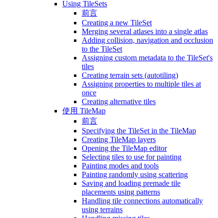
Using TileSets
前言
Creating a new TileSet
Merging several atlases into a single atlas
Adding collision, navigation and occlusion
to the TileSet
Assigning custom metadata to the TileSet's
tiles
Creating terrain sets (autotiling)
Assigning properties to multiple tiles at
once
Creating alternative tiles
使用 TileMap
前言
Specifying the TileSet in the TileMap
Creating TileMap layers
Opening the TileMap editor
Selecting tiles to use for painting
Painting modes and tools
Painting randomly using scattering
Saving and loading premade tile
placements using patterns
Handling tile connections automatically
using terrains