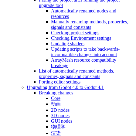
upgrade tool
Automatically renamed nodes and
resources
Manually renaming methods, properties,
signals and constants
Checking project settings
Checking Environment settings
Updating shaders
Updating scripts to take backwards-
incompatible changes into account
ArrayMesh resource compatibility
breakage
List of automatically renamed methods,
properties, signals and constants
Porting editor settings
Upgrading from Godot 4.0 to Godot 4.1
Breaking changes
Core
动画
2D nodes
3D nodes
GUI nodes
物理学
渲染