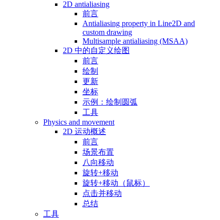
2D antialiasing
前言
Antialiasing property in Line2D and
custom drawing
Multisample antialiasing (MSAA)
2D 中的自定义绘图
前言
绘制
更新
坐标
示例：绘制圆弧
工具
Physics and movement
2D 运动概述
前言
场景布置
八向移动
旋转+移动
旋转+移动（鼠标）
点击并移动
总结
工具