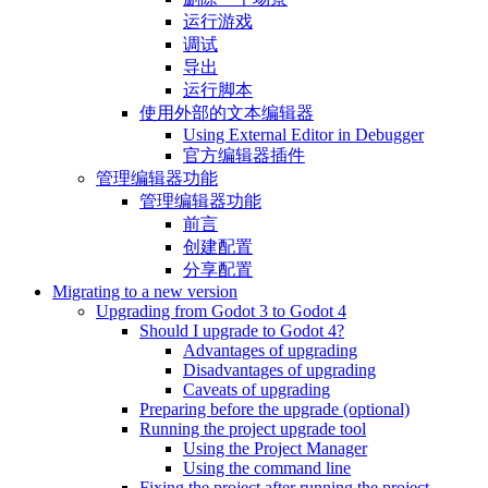
运行游戏
调试
导出
运行脚本
使用外部的文本编辑器
Using External Editor in Debugger
官方编辑器插件
管理编辑器功能
管理编辑器功能
前言
创建配置
分享配置
Migrating to a new version
Upgrading from Godot 3 to Godot 4
Should I upgrade to Godot 4?
Advantages of upgrading
Disadvantages of upgrading
Caveats of upgrading
Preparing before the upgrade (optional)
Running the project upgrade tool
Using the Project Manager
Using the command line
Fixing the project after running the project