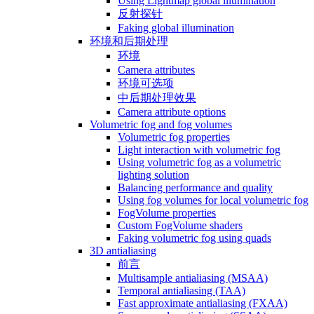
Using Lightmap global illumination
反射探针
Faking global illumination
环境和后期处理
环境
Camera attributes
环境可选项
中后期处理效果
Camera attribute options
Volumetric fog and fog volumes
Volumetric fog properties
Light interaction with volumetric fog
Using volumetric fog as a volumetric
lighting solution
Balancing performance and quality
Using fog volumes for local volumetric fog
FogVolume properties
Custom FogVolume shaders
Faking volumetric fog using quads
3D antialiasing
前言
Multisample antialiasing (MSAA)
Temporal antialiasing (TAA)
Fast approximate antialiasing (FXAA)