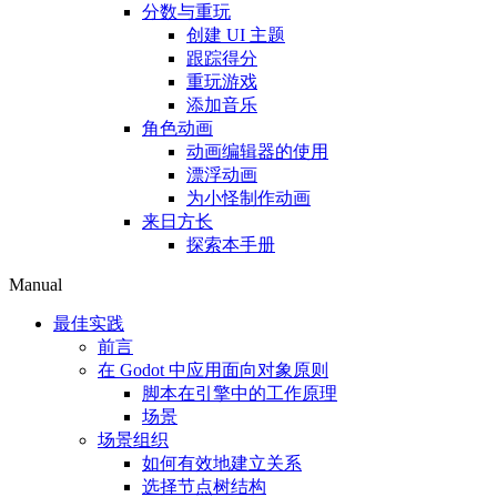
分数与重玩
创建 UI 主题
跟踪得分
重玩游戏
添加音乐
角色动画
动画编辑器的使用
漂浮动画
为小怪制作动画
来日方长
探索本手册
Manual
最佳实践
前言
在 Godot 中应用面向对象原则
脚本在引擎中的工作原理
场景
场景组织
如何有效地建立关系
选择节点树结构