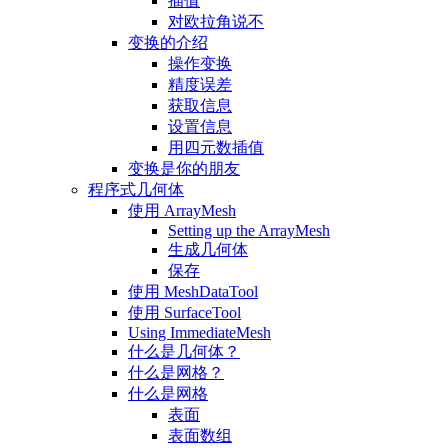
插值
对欧拉角说不
变换的介绍
操作变换
精度误差
获取信息
设置信息
用四元数插值
变换是你的朋友
程序式几何体
使用 ArrayMesh
Setting up the ArrayMesh
生成几何体
保存
使用 MeshDataTool
使用 SurfaceTool
Using ImmediateMesh
什么是几何体？
什么是网格？
什么是网格
表面
表面数组