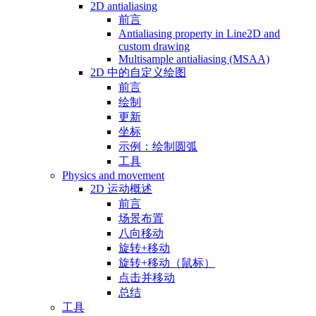
2D antialiasing
前言
Antialiasing property in Line2D and
custom drawing
Multisample antialiasing (MSAA)
2D 中的自定义绘图
前言
绘制
更新
坐标
示例：绘制圆弧
工具
Physics and movement
2D 运动概述
前言
场景布置
八向移动
旋转+移动
旋转+移动（鼠标）
点击并移动
总结
工具