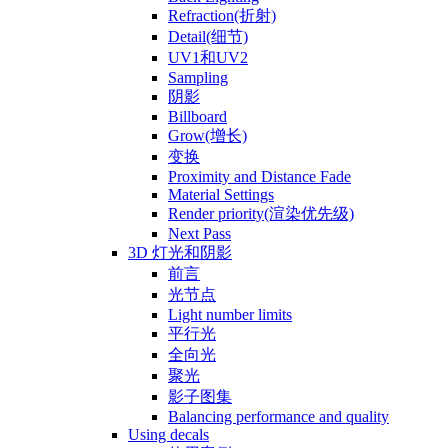
Refraction(折射)
Detail(细节)
UV1和UV2
Sampling
阴影
Billboard
Grow(增长)
变换
Proximity and Distance Fade
Material Settings
Render priority(渲染优先级)
Next Pass
3D 灯光和阴影
前言
光节点
Light number limits
平行光
全向光
聚光
影子图集
Balancing performance and quality
Using decals