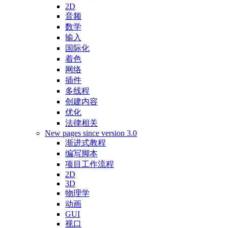
2D
音频
数学
输入
国际化
着色
网络
插件
多线程
创建内容
优化
法律相关
New pages since version 3.0
渐进式教程
编写脚本
项目工作流程
2D
3D
物理学
动画
GUI
视口