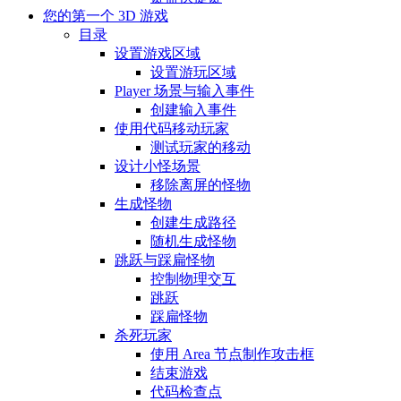
您的第一个 3D 游戏
目录
设置游戏区域
设置游玩区域
Player 场景与输入事件
创建输入事件
使用代码移动玩家
测试玩家的移动
设计小怪场景
移除离屏的怪物
生成怪物
创建生成路径
随机生成怪物
跳跃与踩扁怪物
控制物理交互
跳跃
踩扁怪物
杀死玩家
使用 Area 节点制作攻击框
结束游戏
代码检查点