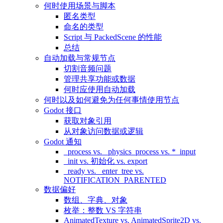
何时使用场景与脚本
匿名类型
命名的类型
Script 与 PackedScene 的性能
总结
自动加载与常规节点
切割音频问题
管理共享功能或数据
何时应使用自动加载
何时以及如何避免为任何事情使用节点
Godot 接口
获取对象引用
从对象访问数据或逻辑
Godot 通知
_process vs. _physics_process vs. *_input
_init vs. 初始化 vs. export
_ready vs. _enter_tree vs.
NOTIFICATION_PARENTED
数据偏好
数组、字典、对象
枚举：整数 VS 字符串
AnimatedTexture vs. AnimatedSprite2D vs.