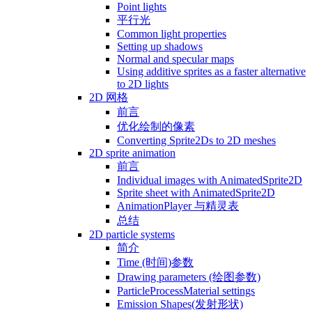
Point lights
平行光
Common light properties
Setting up shadows
Normal and specular maps
Using additive sprites as a faster alternative
to 2D lights
2D 网格
前言
优化绘制的像素
Converting Sprite2Ds to 2D meshes
2D sprite animation
前言
Individual images with AnimatedSprite2D
Sprite sheet with AnimatedSprite2D
AnimationPlayer 与精灵表
总结
2D particle systems
简介
Time (时间)参数
Drawing parameters (绘图参数)
ParticleProcessMaterial settings
Emission Shapes(发射形状)