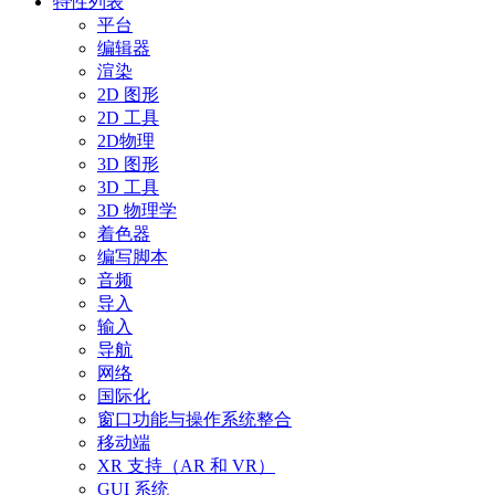
特性列表
平台
编辑器
渲染
2D 图形
2D 工具
2D物理
3D 图形
3D 工具
3D 物理学
着色器
编写脚本
音频
导入
输入
导航
网络
国际化
窗口功能与操作系统整合
移动端
XR 支持（AR 和 VR）
GUI 系统