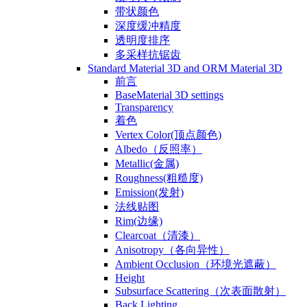
带状颜色
深度缓冲精度
透明度排序
多采样抗锯齿
Standard Material 3D and ORM Material 3D
前言
BaseMaterial 3D settings
Transparency
着色
Vertex Color(顶点颜色)
Albedo（反照率）
Metallic(金属)
Roughness(粗糙度)
Emission(发射)
法线贴图
Rim(边缘)
Clearcoat（清漆）
Anisotropy（各向异性）
Ambient Occlusion（环境光遮蔽）
Height
Subsurface Scattering（次表面散射）
Back Lighting