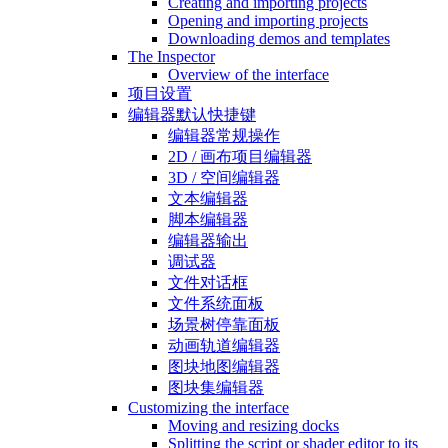
Creating and importing projects
Opening and importing projects
Downloading demos and templates
The Inspector
Overview of the interface
项目设置
编辑器默认快捷键
编辑器常规操作
2D / 画布项目编辑器
3D / 空间编辑器
文本编辑器
脚本编辑器
编辑器输出
调试器
文件对话框
文件系统面板
场景树停靠面板
动画轨道编辑器
图块地图编辑器
图块集编辑器
Customizing the interface
Moving and resizing docks
Splitting the script or shader editor to its