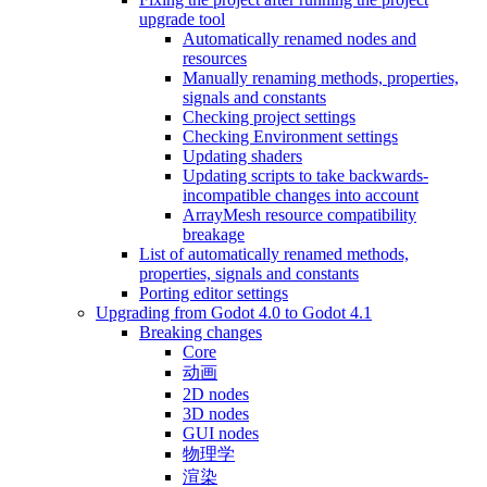
upgrade tool
Automatically renamed nodes and
resources
Manually renaming methods, properties,
signals and constants
Checking project settings
Checking Environment settings
Updating shaders
Updating scripts to take backwards-
incompatible changes into account
ArrayMesh resource compatibility
breakage
List of automatically renamed methods,
properties, signals and constants
Porting editor settings
Upgrading from Godot 4.0 to Godot 4.1
Breaking changes
Core
动画
2D nodes
3D nodes
GUI nodes
物理学
渲染