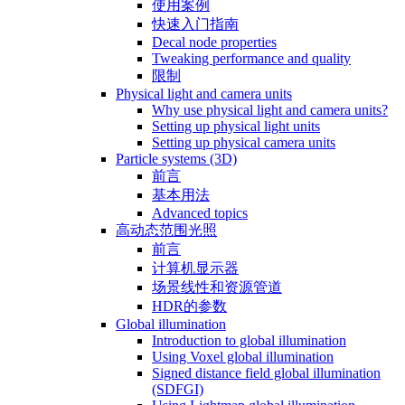
使用案例
快速入门指南
Decal node properties
Tweaking performance and quality
限制
Physical light and camera units
Why use physical light and camera units?
Setting up physical light units
Setting up physical camera units
Particle systems (3D)
前言
基本用法
Advanced topics
高动态范围光照
前言
计算机显示器
场景线性和资源管道
HDR的参数
Global illumination
Introduction to global illumination
Using Voxel global illumination
Signed distance field global illumination
(SDFGI)