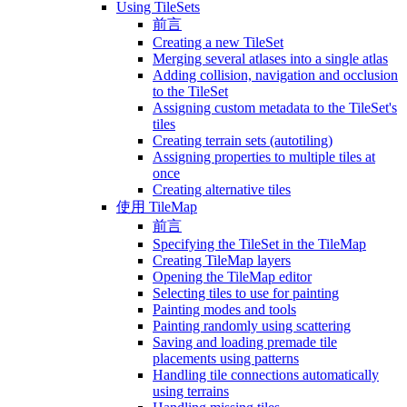
Using TileSets
前言
Creating a new TileSet
Merging several atlases into a single atlas
Adding collision, navigation and occlusion
to the TileSet
Assigning custom metadata to the TileSet's
tiles
Creating terrain sets (autotiling)
Assigning properties to multiple tiles at
once
Creating alternative tiles
使用 TileMap
前言
Specifying the TileSet in the TileMap
Creating TileMap layers
Opening the TileMap editor
Selecting tiles to use for painting
Painting modes and tools
Painting randomly using scattering
Saving and loading premade tile
placements using patterns
Handling tile connections automatically
using terrains