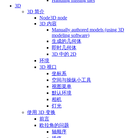
Handling missing tiles
3D
3D 简介
Node3D node
3D 内容
Manually authored models (using 3D
modeling software)
生成的几何体
即时几何体
3D 中的 2D
环境
3D 视口
坐标系
空间与操纵小工具
视图菜单
默认环境
相机
灯光
使用 3D 变换
前言
欧拉角的问题
轴顺序