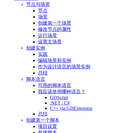
节点与场景
节点
场景
创建第一个场景
修改节点的属性
运行场景
设置主场景
创建实例
实践
编辑场景和实例
作为设计语言的场景实例
总结
脚本语言
可用的脚本语言
我应该使用哪种语言？
GDScript
.NET / C#
C++ via GDExtension
总结
创建第一个脚本
项目设置
新建脚本