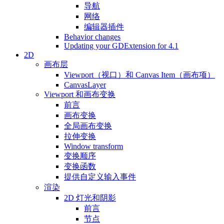
导航
网络
编辑器插件
Behavior changes
Updating your GDExtension for 4.1
2D
画布层
Viewport（视口）和 Canvas Item（画布项）
CanvasLayer
Viewport 和画布变换
前言
画布变换
全局画布变换
拉伸变换
Window transform
变换顺序
变换函数
提供自定义输入事件
渲染
2D 灯光和阴影
前言
节点