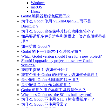
Windows
macOS
Linux
Godot 编辑器是绿色应用吗？
为什么 Godot 使用 Vulkan/OpenGL 而不是
Direct3D？
为什么 Godot 旨在保持其核心功能集较小？
如果要适配多种分辨率和纵横比，资产应做哪些处
理？
如何扩展 Godot？
Godot 的下一个版本什么时候发布？
Which Godot version should I use for a new project?
Should I upgrade my project to use new Godot
versions?
我想要贡献！ 该如何开始？
我有个关于 Godot 的好主意，该如何分享它？
是否能用 Godot 创建非游戏应用？
是否能将 Godot 作为库使用？
Godot 使用的用户界面工具包是什么？
Why does Godot use the SCons build system?
为什么 Godot 不使用 STL（标准模板库）？
为什么 Godot 不使用异常？