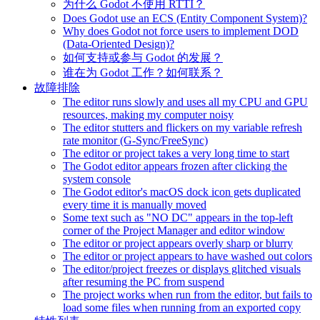
为什么 Godot 不使用 RTTI？
Does Godot use an ECS (Entity Component System)?
Why does Godot not force users to implement DOD
(Data-Oriented Design)?
如何支持或参与 Godot 的发展？
谁在为 Godot 工作？如何联系？
故障排除
The editor runs slowly and uses all my CPU and GPU
resources, making my computer noisy
The editor stutters and flickers on my variable refresh
rate monitor (G-Sync/FreeSync)
The editor or project takes a very long time to start
The Godot editor appears frozen after clicking the
system console
The Godot editor's macOS dock icon gets duplicated
every time it is manually moved
Some text such as "NO DC" appears in the top-left
corner of the Project Manager and editor window
The editor or project appears overly sharp or blurry
The editor or project appears to have washed out colors
The editor/project freezes or displays glitched visuals
after resuming the PC from suspend
The project works when run from the editor, but fails to
load some files when running from an exported copy