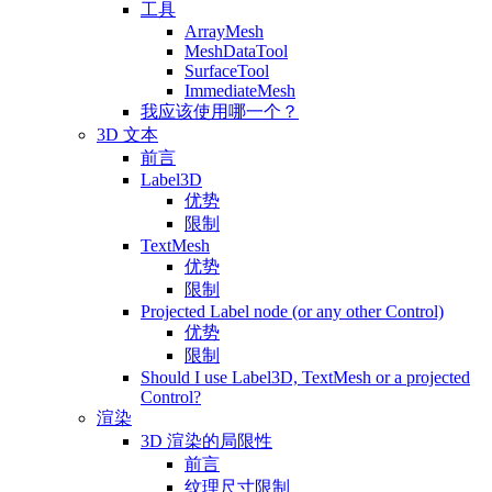
工具
ArrayMesh
MeshDataTool
SurfaceTool
ImmediateMesh
我应该使用哪一个？
3D 文本
前言
Label3D
优势
限制
TextMesh
优势
限制
Projected Label node (or any other Control)
优势
限制
Should I use Label3D, TextMesh or a projected
Control?
渲染
3D 渲染的局限性
前言
纹理尺寸限制