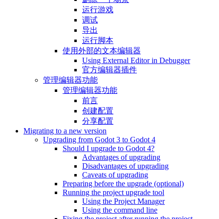
运行游戏
调试
导出
运行脚本
使用外部的文本编辑器
Using External Editor in Debugger
官方编辑器插件
管理编辑器功能
管理编辑器功能
前言
创建配置
分享配置
Migrating to a new version
Upgrading from Godot 3 to Godot 4
Should I upgrade to Godot 4?
Advantages of upgrading
Disadvantages of upgrading
Caveats of upgrading
Preparing before the upgrade (optional)
Running the project upgrade tool
Using the Project Manager
Using the command line
Fixing the project after running the project