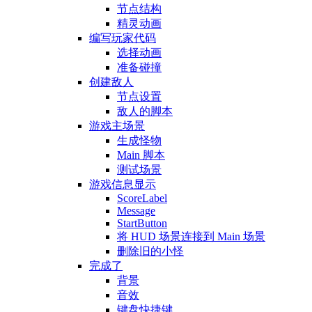
节点结构
精灵动画
编写玩家代码
选择动画
准备碰撞
创建敌人
节点设置
敌人的脚本
游戏主场景
生成怪物
Main 脚本
测试场景
游戏信息显示
ScoreLabel
Message
StartButton
将 HUD 场景连接到 Main 场景
删除旧的小怪
完成了
背景
音效
键盘快捷键