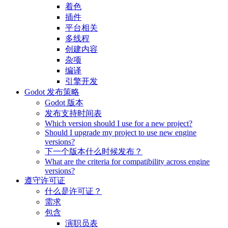
着色
插件
平台相关
多线程
创建内容
杂项
编译
引擎开发
Godot 发布策略
Godot 版本
发布支持时间表
Which version should I use for a new project?
Should I upgrade my project to use new engine
versions?
下一个版本什么时候发布？
What are the criteria for compatibility across engine
versions?
遵守许可证
什么是许可证？
需求
包含
演职员表