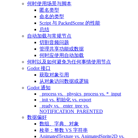
何时使用场景与脚本
匿名类型
命名的类型
Script 与 PackedScene 的性能
总结
自动加载与常规节点
切割音频问题
管理共享功能或数据
何时应使用自动加载
何时以及如何避免为任何事情使用节点
Godot 接口
获取对象引用
从对象访问数据或逻辑
Godot 通知
_process vs. _physics_process vs. *_input
_init vs. 初始化 vs. export
_ready vs. _enter_tree vs.
NOTIFICATION_PARENTED
数据偏好
数组、字典、对象
枚举：整数 VS 字符串
AnimatedTexture vs. AnimatedSprite2D vs.