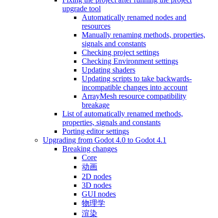
upgrade tool
Automatically renamed nodes and
resources
Manually renaming methods, properties,
signals and constants
Checking project settings
Checking Environment settings
Updating shaders
Updating scripts to take backwards-
incompatible changes into account
ArrayMesh resource compatibility
breakage
List of automatically renamed methods,
properties, signals and constants
Porting editor settings
Upgrading from Godot 4.0 to Godot 4.1
Breaking changes
Core
动画
2D nodes
3D nodes
GUI nodes
物理学
渲染