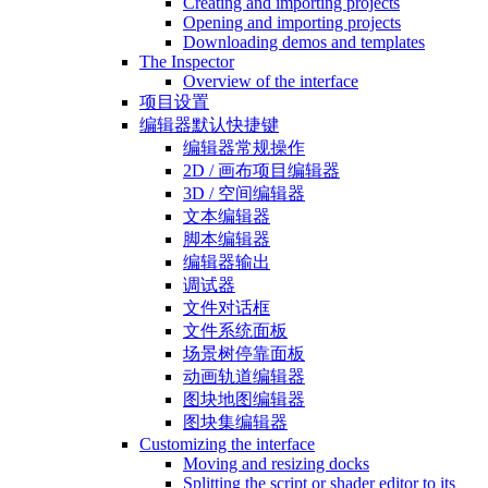
Creating and importing projects
Opening and importing projects
Downloading demos and templates
The Inspector
Overview of the interface
项目设置
编辑器默认快捷键
编辑器常规操作
2D / 画布项目编辑器
3D / 空间编辑器
文本编辑器
脚本编辑器
编辑器输出
调试器
文件对话框
文件系统面板
场景树停靠面板
动画轨道编辑器
图块地图编辑器
图块集编辑器
Customizing the interface
Moving and resizing docks
Splitting the script or shader editor to its