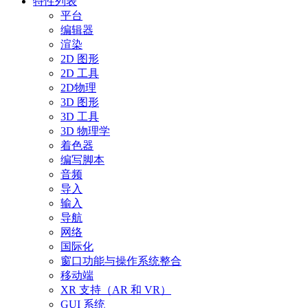
特性列表
平台
编辑器
渲染
2D 图形
2D 工具
2D物理
3D 图形
3D 工具
3D 物理学
着色器
编写脚本
音频
导入
输入
导航
网络
国际化
窗口功能与操作系统整合
移动端
XR 支持（AR 和 VR）
GUI 系统