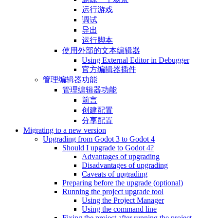
运行游戏
调试
导出
运行脚本
使用外部的文本编辑器
Using External Editor in Debugger
官方编辑器插件
管理编辑器功能
管理编辑器功能
前言
创建配置
分享配置
Migrating to a new version
Upgrading from Godot 3 to Godot 4
Should I upgrade to Godot 4?
Advantages of upgrading
Disadvantages of upgrading
Caveats of upgrading
Preparing before the upgrade (optional)
Running the project upgrade tool
Using the Project Manager
Using the command line
Fixing the project after running the project