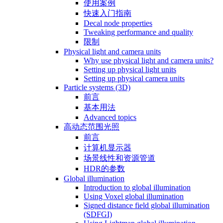
使用案例
快速入门指南
Decal node properties
Tweaking performance and quality
限制
Physical light and camera units
Why use physical light and camera units?
Setting up physical light units
Setting up physical camera units
Particle systems (3D)
前言
基本用法
Advanced topics
高动态范围光照
前言
计算机显示器
场景线性和资源管道
HDR的参数
Global illumination
Introduction to global illumination
Using Voxel global illumination
Signed distance field global illumination
(SDFGI)