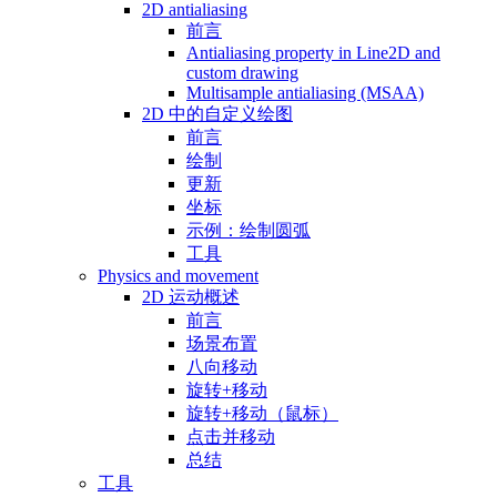
2D antialiasing
前言
Antialiasing property in Line2D and
custom drawing
Multisample antialiasing (MSAA)
2D 中的自定义绘图
前言
绘制
更新
坐标
示例：绘制圆弧
工具
Physics and movement
2D 运动概述
前言
场景布置
八向移动
旋转+移动
旋转+移动（鼠标）
点击并移动
总结
工具