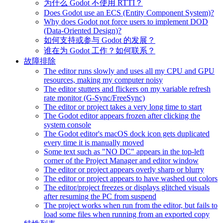
为什么 Godot 不使用 RTTI？
Does Godot use an ECS (Entity Component System)?
Why does Godot not force users to implement DOD
(Data-Oriented Design)?
如何支持或参与 Godot 的发展？
谁在为 Godot 工作？如何联系？
故障排除
The editor runs slowly and uses all my CPU and GPU
resources, making my computer noisy
The editor stutters and flickers on my variable refresh
rate monitor (G-Sync/FreeSync)
The editor or project takes a very long time to start
The Godot editor appears frozen after clicking the
system console
The Godot editor's macOS dock icon gets duplicated
every time it is manually moved
Some text such as "NO DC" appears in the top-left
corner of the Project Manager and editor window
The editor or project appears overly sharp or blurry
The editor or project appears to have washed out colors
The editor/project freezes or displays glitched visuals
after resuming the PC from suspend
The project works when run from the editor, but fails to
load some files when running from an exported copy