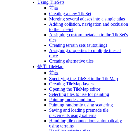
Using TileSets
前言
Creating a new TileSet
Merging several atlases into a single atlas
Adding collision, navigation and occlusion
to the TileSet
Assigning custom metadata to the TileSet's
tiles
Creating terrain sets (autotiling)
Assigning properties to multiple tiles at
once
Creating alternative tiles
使用 TileMap
前言
Specifying the TileSet in the TileMap
Creating TileMap layers
Opening the TileMap editor
Selecting tiles to use for painting
Painting modes and tools
Painting randomly using scattering
Saving and loading premade tile
placements using patterns
Handling tile connections automatically
using terrains