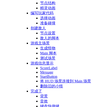
节点结构
精灵动画
编写玩家代码
选择动画
准备碰撞
创建敌人
节点设置
敌人的脚本
游戏主场景
生成怪物
Main 脚本
测试场景
游戏信息显示
ScoreLabel
Message
StartButton
将 HUD 场景连接到 Main 场景
删除旧的小怪
完成了
背景
音效
键盘快捷键