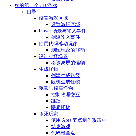
您的第一个 3D 游戏
目录
设置游戏区域
设置游玩区域
Player 场景与输入事件
创建输入事件
使用代码移动玩家
测试玩家的移动
设计小怪场景
移除离屏的怪物
生成怪物
创建生成路径
随机生成怪物
跳跃与踩扁怪物
控制物理交互
跳跃
踩扁怪物
杀死玩家
使用 Area 节点制作攻击框
结束游戏
代码检查点