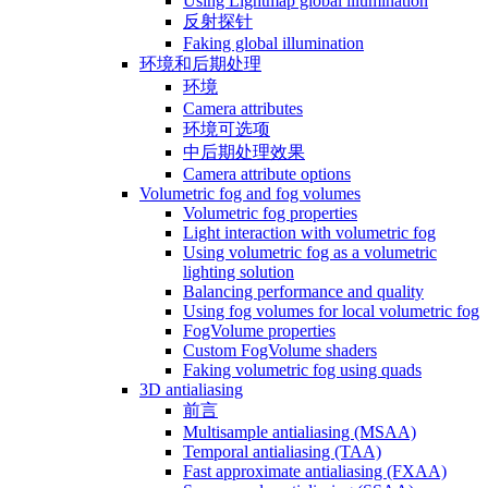
Using Lightmap global illumination
反射探针
Faking global illumination
环境和后期处理
环境
Camera attributes
环境可选项
中后期处理效果
Camera attribute options
Volumetric fog and fog volumes
Volumetric fog properties
Light interaction with volumetric fog
Using volumetric fog as a volumetric
lighting solution
Balancing performance and quality
Using fog volumes for local volumetric fog
FogVolume properties
Custom FogVolume shaders
Faking volumetric fog using quads
3D antialiasing
前言
Multisample antialiasing (MSAA)
Temporal antialiasing (TAA)
Fast approximate antialiasing (FXAA)