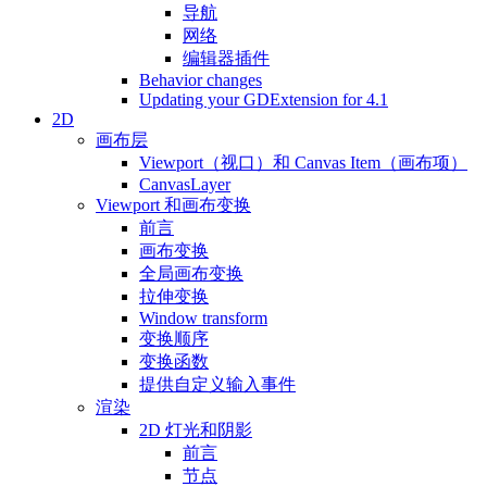
导航
网络
编辑器插件
Behavior changes
Updating your GDExtension for 4.1
2D
画布层
Viewport（视口）和 Canvas Item（画布项）
CanvasLayer
Viewport 和画布变换
前言
画布变换
全局画布变换
拉伸变换
Window transform
变换顺序
变换函数
提供自定义输入事件
渲染
2D 灯光和阴影
前言
节点