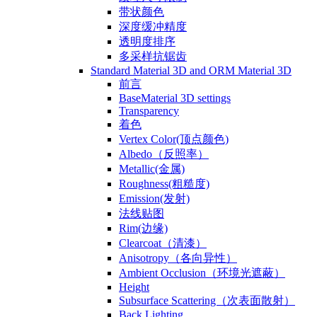
带状颜色
深度缓冲精度
透明度排序
多采样抗锯齿
Standard Material 3D and ORM Material 3D
前言
BaseMaterial 3D settings
Transparency
着色
Vertex Color(顶点颜色)
Albedo（反照率）
Metallic(金属)
Roughness(粗糙度)
Emission(发射)
法线贴图
Rim(边缘)
Clearcoat（清漆）
Anisotropy（各向异性）
Ambient Occlusion（环境光遮蔽）
Height
Subsurface Scattering（次表面散射）
Back Lighting