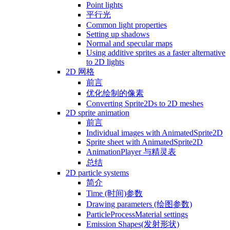
Point lights
平行光
Common light properties
Setting up shadows
Normal and specular maps
Using additive sprites as a faster alternative
to 2D lights
2D 网格
前言
优化绘制的像素
Converting Sprite2Ds to 2D meshes
2D sprite animation
前言
Individual images with AnimatedSprite2D
Sprite sheet with AnimatedSprite2D
AnimationPlayer 与精灵表
总结
2D particle systems
简介
Time (时间)参数
Drawing parameters (绘图参数)
ParticleProcessMaterial settings
Emission Shapes(发射形状)