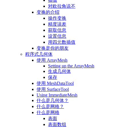
插值
对欧拉角说不
变换的介绍
操作变换
精度误差
获取信息
设置信息
用四元数插值
变换是你的朋友
程序式几何体
使用 ArrayMesh
Setting up the ArrayMesh
生成几何体
保存
使用 MeshDataTool
使用 SurfaceTool
Using ImmediateMesh
什么是几何体？
什么是网格？
什么是网格
表面
表面数组