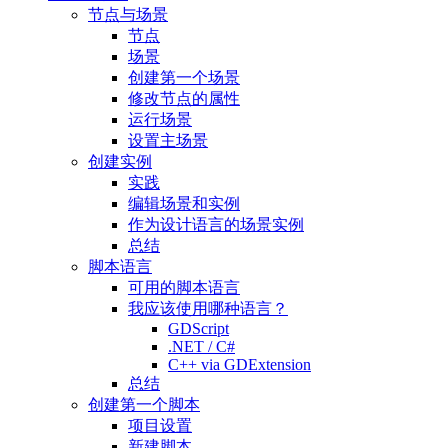
节点与场景
节点
场景
创建第一个场景
修改节点的属性
运行场景
设置主场景
创建实例
实践
编辑场景和实例
作为设计语言的场景实例
总结
脚本语言
可用的脚本语言
我应该使用哪种语言？
GDScript
.NET / C#
C++ via GDExtension
总结
创建第一个脚本
项目设置
新建脚本