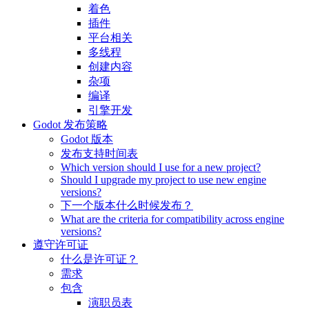
着色
插件
平台相关
多线程
创建内容
杂项
编译
引擎开发
Godot 发布策略
Godot 版本
发布支持时间表
Which version should I use for a new project?
Should I upgrade my project to use new engine
versions?
下一个版本什么时候发布？
What are the criteria for compatibility across engine
versions?
遵守许可证
什么是许可证？
需求
包含
演职员表