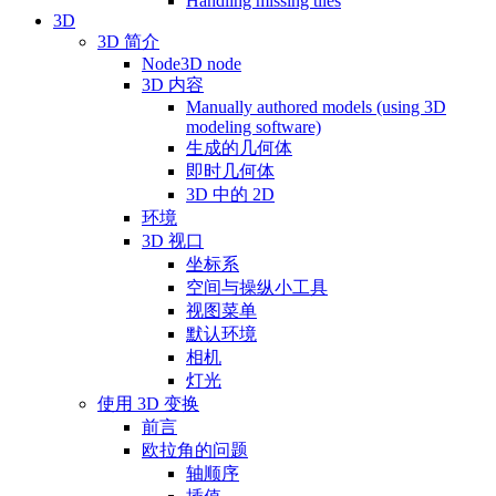
Handling missing tiles
3D
3D 简介
Node3D node
3D 内容
Manually authored models (using 3D
modeling software)
生成的几何体
即时几何体
3D 中的 2D
环境
3D 视口
坐标系
空间与操纵小工具
视图菜单
默认环境
相机
灯光
使用 3D 变换
前言
欧拉角的问题
轴顺序