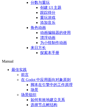
分数与重玩
创建 UI 主题
跟踪得分
重玩游戏
添加音乐
角色动画
动画编辑器的使用
漂浮动画
为小怪制作动画
来日方长
探索本手册
Manual
最佳实践
前言
在 Godot 中应用面向对象原则
脚本在引擎中的工作原理
场景
场景组织
如何有效地建立关系
选择节点树结构