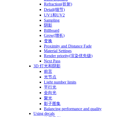
Refraction(折射)
Detail(细节)
UV1和UV2
Sampling
阴影
Billboard
Grow(增长)
变换
Proximity and Distance Fade
Material Settings
Render priority(渲染优先级)
Next Pass
3D 灯光和阴影
前言
光节点
Light number limits
平行光
全向光
聚光
影子图集
Balancing performance and quality
Using decals