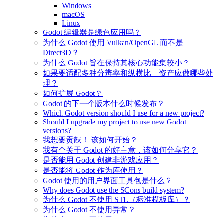
Windows
macOS
Linux
Godot 编辑器是绿色应用吗？
为什么 Godot 使用 Vulkan/OpenGL 而不是
Direct3D？
为什么 Godot 旨在保持其核心功能集较小？
如果要适配多种分辨率和纵横比，资产应做哪些处
理？
如何扩展 Godot？
Godot 的下一个版本什么时候发布？
Which Godot version should I use for a new project?
Should I upgrade my project to use new Godot
versions?
我想要贡献！ 该如何开始？
我有个关于 Godot 的好主意，该如何分享它？
是否能用 Godot 创建非游戏应用？
是否能将 Godot 作为库使用？
Godot 使用的用户界面工具包是什么？
Why does Godot use the SCons build system?
为什么 Godot 不使用 STL（标准模板库）？
为什么 Godot 不使用异常？