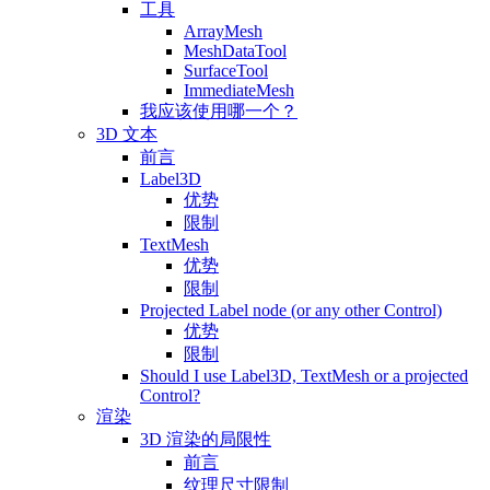
工具
ArrayMesh
MeshDataTool
SurfaceTool
ImmediateMesh
我应该使用哪一个？
3D 文本
前言
Label3D
优势
限制
TextMesh
优势
限制
Projected Label node (or any other Control)
优势
限制
Should I use Label3D, TextMesh or a projected
Control?
渲染
3D 渲染的局限性
前言
纹理尺寸限制