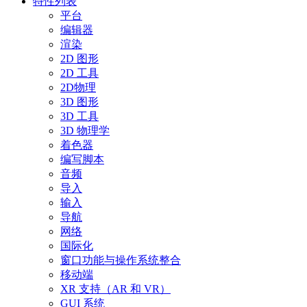
特性列表
平台
编辑器
渲染
2D 图形
2D 工具
2D物理
3D 图形
3D 工具
3D 物理学
着色器
编写脚本
音频
导入
输入
导航
网络
国际化
窗口功能与操作系统整合
移动端
XR 支持（AR 和 VR）
GUI 系统