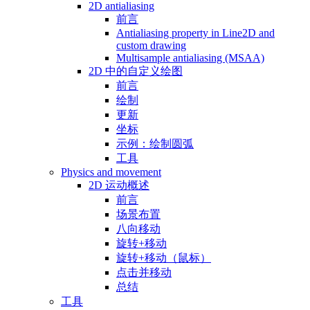
2D antialiasing
前言
Antialiasing property in Line2D and
custom drawing
Multisample antialiasing (MSAA)
2D 中的自定义绘图
前言
绘制
更新
坐标
示例：绘制圆弧
工具
Physics and movement
2D 运动概述
前言
场景布置
八向移动
旋转+移动
旋转+移动（鼠标）
点击并移动
总结
工具