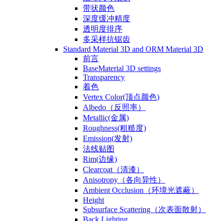
带状颜色
深度缓冲精度
透明度排序
多采样抗锯齿
Standard Material 3D and ORM Material 3D
前言
BaseMaterial 3D settings
Transparency
着色
Vertex Color(顶点颜色)
Albedo（反照率）
Metallic(金属)
Roughness(粗糙度)
Emission(发射)
法线贴图
Rim(边缘)
Clearcoat（清漆）
Anisotropy（各向异性）
Ambient Occlusion（环境光遮蔽）
Height
Subsurface Scattering（次表面散射）
Back Lighting