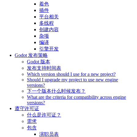
着色
插件
平台相关
多线程
创建内容
杂项
编译
引擎开发
Godot 发布策略
Godot 版本
发布支持时间表
Which version should I use for a new project?
Should I upgrade my project to use new engine
versions?
下一个版本什么时候发布？
What are the criteria for compatibility across engine
versions?
遵守许可证
什么是许可证？
需求
包含
演职员表