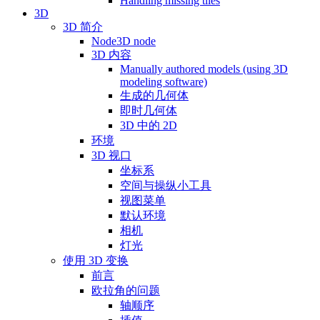
Handling missing tiles
3D
3D 简介
Node3D node
3D 内容
Manually authored models (using 3D
modeling software)
生成的几何体
即时几何体
3D 中的 2D
环境
3D 视口
坐标系
空间与操纵小工具
视图菜单
默认环境
相机
灯光
使用 3D 变换
前言
欧拉角的问题
轴顺序