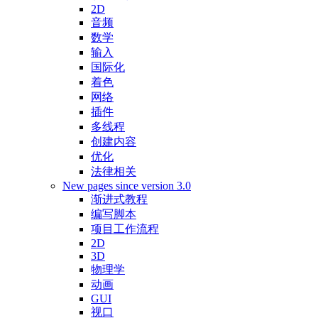
2D
音频
数学
输入
国际化
着色
网络
插件
多线程
创建内容
优化
法律相关
New pages since version 3.0
渐进式教程
编写脚本
项目工作流程
2D
3D
物理学
动画
GUI
视口