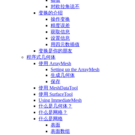
插值
对欧拉角说不
变换的介绍
操作变换
精度误差
获取信息
设置信息
用四元数插值
变换是你的朋友
程序式几何体
使用 ArrayMesh
Setting up the ArrayMesh
生成几何体
保存
使用 MeshDataTool
使用 SurfaceTool
Using ImmediateMesh
什么是几何体？
什么是网格？
什么是网格
表面
表面数组