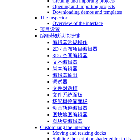
Creating and importing projects
Opening and importing projects
Downloading demos and templates
The Inspector
Overview of the interface
项目设置
编辑器默认快捷键
编辑器常规操作
2D / 画布项目编辑器
3D / 空间编辑器
文本编辑器
脚本编辑器
编辑器输出
调试器
文件对话框
文件系统面板
场景树停靠面板
动画轨道编辑器
图块地图编辑器
图块集编辑器
Customizing the interface
Moving and resizing docks
Splitting the script or shader editor to its