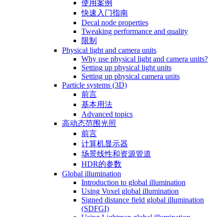
使用案例
快速入门指南
Decal node properties
Tweaking performance and quality
限制
Physical light and camera units
Why use physical light and camera units?
Setting up physical light units
Setting up physical camera units
Particle systems (3D)
前言
基本用法
Advanced topics
高动态范围光照
前言
计算机显示器
场景线性和资源管道
HDR的参数
Global illumination
Introduction to global illumination
Using Voxel global illumination
Signed distance field global illumination
(SDFGI)