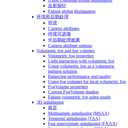
Using Lightmap global illumination
反射探针
Faking global illumination
环境和后期处理
环境
Camera attributes
环境可选项
中后期处理效果
Camera attribute options
Volumetric fog and fog volumes
Volumetric fog properties
Light interaction with volumetric fog
Using volumetric fog as a volumetric
lighting solution
Balancing performance and quality
Using fog volumes for local volumetric fog
FogVolume properties
Custom FogVolume shaders
Faking volumetric fog using quads
3D antialiasing
前言
Multisample antialiasing (MSAA)
Temporal antialiasing (TAA)
Fast approximate antialiasing (FXAA)