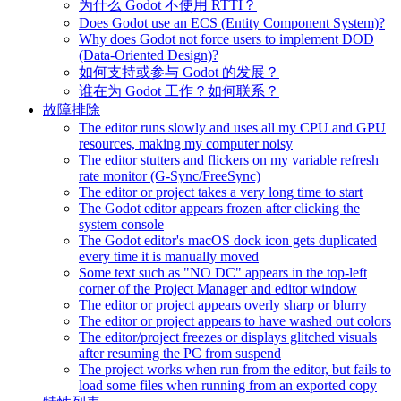
为什么 Godot 不使用 RTTI？
Does Godot use an ECS (Entity Component System)?
Why does Godot not force users to implement DOD
(Data-Oriented Design)?
如何支持或参与 Godot 的发展？
谁在为 Godot 工作？如何联系？
故障排除
The editor runs slowly and uses all my CPU and GPU
resources, making my computer noisy
The editor stutters and flickers on my variable refresh
rate monitor (G-Sync/FreeSync)
The editor or project takes a very long time to start
The Godot editor appears frozen after clicking the
system console
The Godot editor's macOS dock icon gets duplicated
every time it is manually moved
Some text such as "NO DC" appears in the top-left
corner of the Project Manager and editor window
The editor or project appears overly sharp or blurry
The editor or project appears to have washed out colors
The editor/project freezes or displays glitched visuals
after resuming the PC from suspend
The project works when run from the editor, but fails to
load some files when running from an exported copy