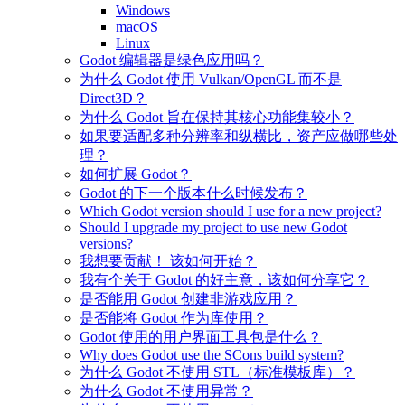
Windows
macOS
Linux
Godot 编辑器是绿色应用吗？
为什么 Godot 使用 Vulkan/OpenGL 而不是
Direct3D？
为什么 Godot 旨在保持其核心功能集较小？
如果要适配多种分辨率和纵横比，资产应做哪些处
理？
如何扩展 Godot？
Godot 的下一个版本什么时候发布？
Which Godot version should I use for a new project?
Should I upgrade my project to use new Godot
versions?
我想要贡献！ 该如何开始？
我有个关于 Godot 的好主意，该如何分享它？
是否能用 Godot 创建非游戏应用？
是否能将 Godot 作为库使用？
Godot 使用的用户界面工具包是什么？
Why does Godot use the SCons build system?
为什么 Godot 不使用 STL（标准模板库）？
为什么 Godot 不使用异常？