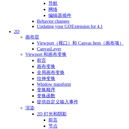
导航
网络
编辑器插件
Behavior changes
Updating your GDExtension for 4.1
2D
画布层
Viewport（视口）和 Canvas Item（画布项）
CanvasLayer
Viewport 和画布变换
前言
画布变换
全局画布变换
拉伸变换
Window transform
变换顺序
变换函数
提供自定义输入事件
渲染
2D 灯光和阴影
前言
节点