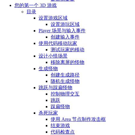
您的第一个 3D 游戏
目录
设置游戏区域
设置游玩区域
Player 场景与输入事件
创建输入事件
使用代码移动玩家
测试玩家的移动
设计小怪场景
移除离屏的怪物
生成怪物
创建生成路径
随机生成怪物
跳跃与踩扁怪物
控制物理交互
跳跃
踩扁怪物
杀死玩家
使用 Area 节点制作攻击框
结束游戏
代码检查点