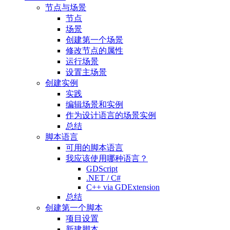
节点与场景
节点
场景
创建第一个场景
修改节点的属性
运行场景
设置主场景
创建实例
实践
编辑场景和实例
作为设计语言的场景实例
总结
脚本语言
可用的脚本语言
我应该使用哪种语言？
GDScript
.NET / C#
C++ via GDExtension
总结
创建第一个脚本
项目设置
新建脚本