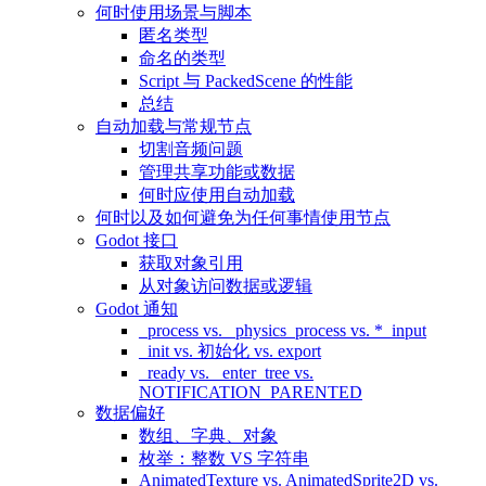
何时使用场景与脚本
匿名类型
命名的类型
Script 与 PackedScene 的性能
总结
自动加载与常规节点
切割音频问题
管理共享功能或数据
何时应使用自动加载
何时以及如何避免为任何事情使用节点
Godot 接口
获取对象引用
从对象访问数据或逻辑
Godot 通知
_process vs. _physics_process vs. *_input
_init vs. 初始化 vs. export
_ready vs. _enter_tree vs.
NOTIFICATION_PARENTED
数据偏好
数组、字典、对象
枚举：整数 VS 字符串
AnimatedTexture vs. AnimatedSprite2D vs.