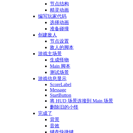
节点结构
精灵动画
编写玩家代码
选择动画
准备碰撞
创建敌人
节点设置
敌人的脚本
游戏主场景
生成怪物
Main 脚本
测试场景
游戏信息显示
ScoreLabel
Message
StartButton
将 HUD 场景连接到 Main 场景
删除旧的小怪
完成了
背景
音效
键盘快捷键