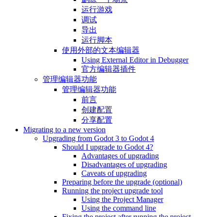
运行游戏
调试
导出
运行脚本
使用外部的文本编辑器
Using External Editor in Debugger
官方编辑器插件
管理编辑器功能
管理编辑器功能
前言
创建配置
分享配置
Migrating to a new version
Upgrading from Godot 3 to Godot 4
Should I upgrade to Godot 4?
Advantages of upgrading
Disadvantages of upgrading
Caveats of upgrading
Preparing before the upgrade (optional)
Running the project upgrade tool
Using the Project Manager
Using the command line
Fixing the project after running the project