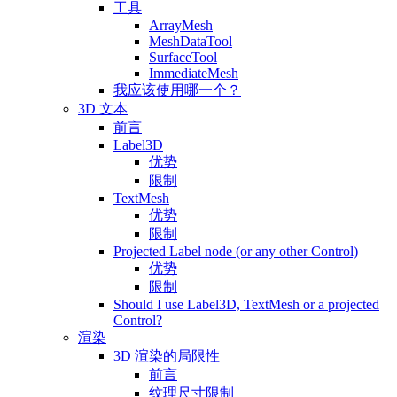
工具
ArrayMesh
MeshDataTool
SurfaceTool
ImmediateMesh
我应该使用哪一个？
3D 文本
前言
Label3D
优势
限制
TextMesh
优势
限制
Projected Label node (or any other Control)
优势
限制
Should I use Label3D, TextMesh or a projected
Control?
渲染
3D 渲染的局限性
前言
纹理尺寸限制