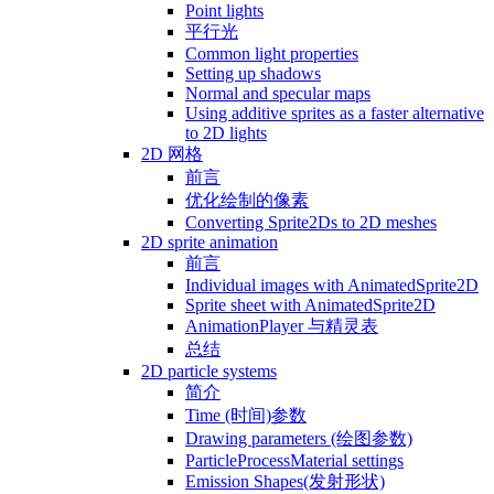
Point lights
平行光
Common light properties
Setting up shadows
Normal and specular maps
Using additive sprites as a faster alternative
to 2D lights
2D 网格
前言
优化绘制的像素
Converting Sprite2Ds to 2D meshes
2D sprite animation
前言
Individual images with AnimatedSprite2D
Sprite sheet with AnimatedSprite2D
AnimationPlayer 与精灵表
总结
2D particle systems
简介
Time (时间)参数
Drawing parameters (绘图参数)
ParticleProcessMaterial settings
Emission Shapes(发射形状)