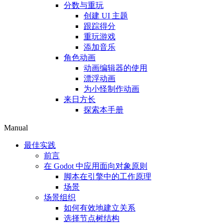
分数与重玩
创建 UI 主题
跟踪得分
重玩游戏
添加音乐
角色动画
动画编辑器的使用
漂浮动画
为小怪制作动画
来日方长
探索本手册
Manual
最佳实践
前言
在 Godot 中应用面向对象原则
脚本在引擎中的工作原理
场景
场景组织
如何有效地建立关系
选择节点树结构