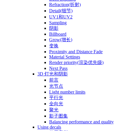
Refraction(折射)
Detail(细节)
UV1和UV2
Sampling
阴影
Billboard
Grow(增长)
变换
Proximity and Distance Fade
Material Settings
Render priority(渲染优先级)
Next Pass
3D 灯光和阴影
前言
光节点
Light number limits
平行光
全向光
聚光
影子图集
Balancing performance and quality
Using decals