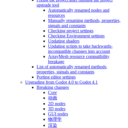
upgrade tool
Automatically renamed nodes and
resources
Manually renaming methods, properties,
signals and constants
Checking project settings
Checking Environment settings
Updating shaders
Updating scripts to take backwards-
incompatible changes into account
ArrayMesh resource compatibility
breakage
List of automatically renamed methods,
properties, signals and constants
Porting editor settings
Upgrading from Godot 4.0 to Godot 4.1
Breaking changes
Core
动画
2D nodes
3D nodes
GUI nodes
物理学
渲染