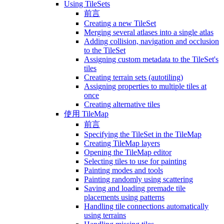
Using TileSets
前言
Creating a new TileSet
Merging several atlases into a single atlas
Adding collision, navigation and occlusion
to the TileSet
Assigning custom metadata to the TileSet's
tiles
Creating terrain sets (autotiling)
Assigning properties to multiple tiles at
once
Creating alternative tiles
使用 TileMap
前言
Specifying the TileSet in the TileMap
Creating TileMap layers
Opening the TileMap editor
Selecting tiles to use for painting
Painting modes and tools
Painting randomly using scattering
Saving and loading premade tile
placements using patterns
Handling tile connections automatically
using terrains