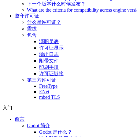
下一个版本什么时候发布？
What are the criteria for compatibility across engine vers
遵守许可证
什么是许可证？
需求
包含
演职员表
许可证显示
输出日志
附带文件
印刷手册
许可证链接
第三方许可证
FreeType
ENet
mbed TLS
入门
前言
Godot 简介
Godot 是什么？