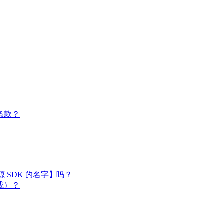
条款？
闭源 SDK 的名字】吗？
成）？