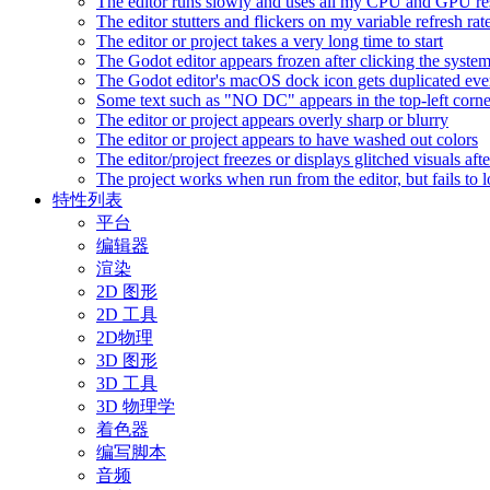
The editor runs slowly and uses all my CPU and GPU r
The editor stutters and flickers on my variable refresh r
The editor or project takes a very long time to start
The Godot editor appears frozen after clicking the syste
The Godot editor's macOS dock icon gets duplicated eve
Some text such as "NO DC" appears in the top-left corn
The editor or project appears overly sharp or blurry
The editor or project appears to have washed out colors
The editor/project freezes or displays glitched visuals a
The project works when run from the editor, but fails to
特性列表
平台
编辑器
渲染
2D 图形
2D 工具
2D物理
3D 图形
3D 工具
3D 物理学
着色器
编写脚本
音频