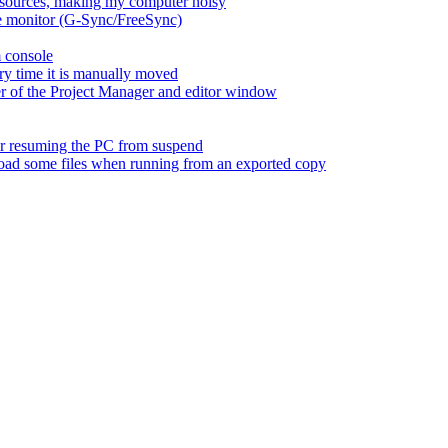
esources, making my computer noisy
ate monitor (G-Sync/FreeSync)
m console
ry time it is manually moved
er of the Project Manager and editor window
fter resuming the PC from suspend
 load some files when running from an exported copy