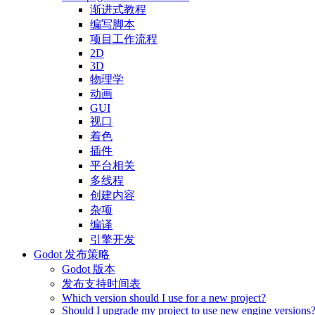
渐进式教程
编写脚本
项目工作流程
2D
3D
物理学
动画
GUI
视口
着色
插件
平台相关
多线程
创建内容
杂项
编译
引擎开发
Godot 发布策略
Godot 版本
发布支持时间表
Which version should I use for a new project?
Should I upgrade my project to use new engine versions