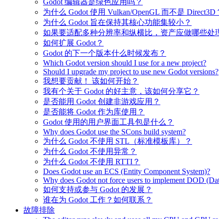
Godot 编辑器是绿色应用吗？
为什么 Godot 使用 Vulkan/OpenGL 而不是 Direct3D
为什么 Godot 旨在保持其核心功能集较小？
如果要适配多种分辨率和纵横比，资产应做哪些处
如何扩展 Godot？
Godot 的下一个版本什么时候发布？
Which Godot version should I use for a new project?
Should I upgrade my project to use new Godot versions?
我想要贡献！ 该如何开始？
我有个关于 Godot 的好主意，该如何分享它？
是否能用 Godot 创建非游戏应用？
是否能将 Godot 作为库使用？
Godot 使用的用户界面工具包是什么？
Why does Godot use the SCons build system?
为什么 Godot 不使用 STL（标准模板库）？
为什么 Godot 不使用异常？
为什么 Godot 不使用 RTTI？
Does Godot use an ECS (Entity Component System)?
Why does Godot not force users to implement DOD (Dat
如何支持或参与 Godot 的发展？
谁在为 Godot 工作？如何联系？
故障排除