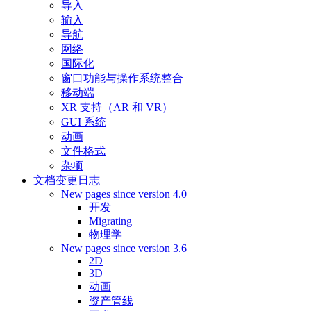
导入
输入
导航
网络
国际化
窗口功能与操作系统整合
移动端
XR 支持（AR 和 VR）
GUI 系统
动画
文件格式
杂项
文档变更日志
New pages since version 4.0
开发
Migrating
物理学
New pages since version 3.6
2D
3D
动画
资产管线