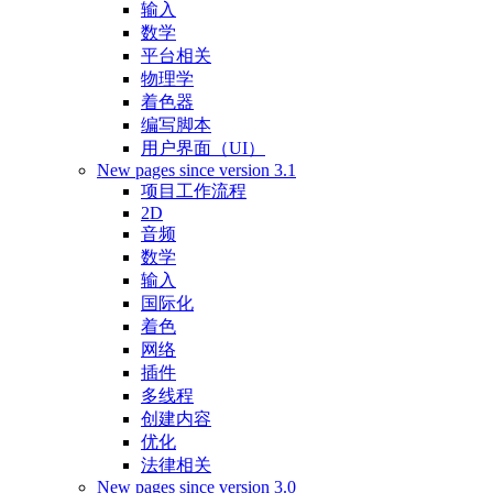
输入
数学
平台相关
物理学
着色器
编写脚本
用户界面（UI）
New pages since version 3.1
项目工作流程
2D
音频
数学
输入
国际化
着色
网络
插件
多线程
创建内容
优化
法律相关
New pages since version 3.0