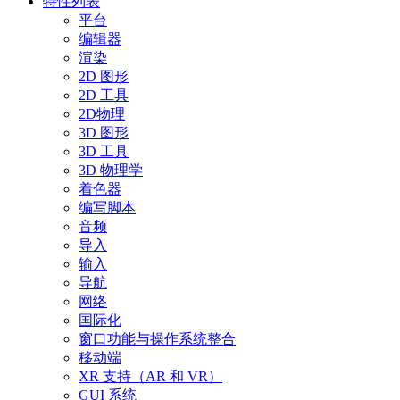
特性列表
平台
编辑器
渲染
2D 图形
2D 工具
2D物理
3D 图形
3D 工具
3D 物理学
着色器
编写脚本
音频
导入
输入
导航
网络
国际化
窗口功能与操作系统整合
移动端
XR 支持（AR 和 VR）
GUI 系统