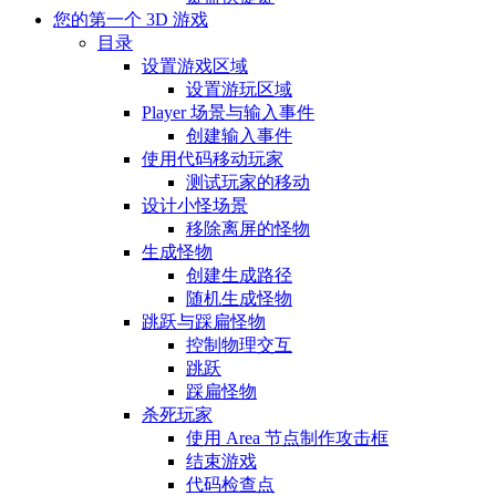
您的第一个 3D 游戏
目录
设置游戏区域
设置游玩区域
Player 场景与输入事件
创建输入事件
使用代码移动玩家
测试玩家的移动
设计小怪场景
移除离屏的怪物
生成怪物
创建生成路径
随机生成怪物
跳跃与踩扁怪物
控制物理交互
跳跃
踩扁怪物
杀死玩家
使用 Area 节点制作攻击框
结束游戏
代码检查点