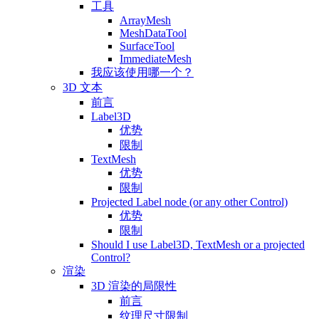
工具
ArrayMesh
MeshDataTool
SurfaceTool
ImmediateMesh
我应该使用哪一个？
3D 文本
前言
Label3D
优势
限制
TextMesh
优势
限制
Projected Label node (or any other Control)
优势
限制
Should I use Label3D, TextMesh or a projected
Control?
渲染
3D 渲染的局限性
前言
纹理尺寸限制