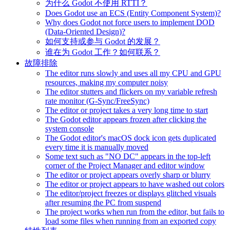
为什么 Godot 不使用 RTTI？
Does Godot use an ECS (Entity Component System)?
Why does Godot not force users to implement DOD
(Data-Oriented Design)?
如何支持或参与 Godot 的发展？
谁在为 Godot 工作？如何联系？
故障排除
The editor runs slowly and uses all my CPU and GPU
resources, making my computer noisy
The editor stutters and flickers on my variable refresh
rate monitor (G-Sync/FreeSync)
The editor or project takes a very long time to start
The Godot editor appears frozen after clicking the
system console
The Godot editor's macOS dock icon gets duplicated
every time it is manually moved
Some text such as "NO DC" appears in the top-left
corner of the Project Manager and editor window
The editor or project appears overly sharp or blurry
The editor or project appears to have washed out colors
The editor/project freezes or displays glitched visuals
after resuming the PC from suspend
The project works when run from the editor, but fails to
load some files when running from an exported copy