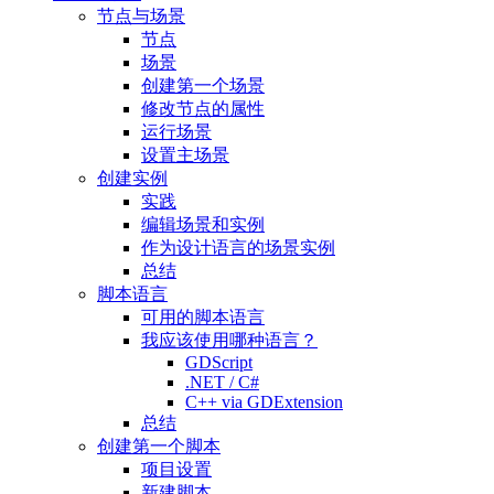
节点与场景
节点
场景
创建第一个场景
修改节点的属性
运行场景
设置主场景
创建实例
实践
编辑场景和实例
作为设计语言的场景实例
总结
脚本语言
可用的脚本语言
我应该使用哪种语言？
GDScript
.NET / C#
C++ via GDExtension
总结
创建第一个脚本
项目设置
新建脚本