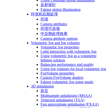
Using Lightmap global illumination
反射探针
Faking global illumination
环境和后期处理
环境
Camera attributes
环境可选项
中后期处理效果
Camera attribute options
Volumetric fog and fog volumes
Volumetric fog properties
Light interaction with volumetric fog
Using volumetric fog as a volumetric
lighting solution
Balancing performance and quality
Using fog volumes for local volumetric fog
FogVolume properties
Custom FogVolume shaders
Faking volumetric fog using quads
3D antialiasing
前言
Multisample antialiasing (MSAA)
Temporal antialiasing (TAA)
Fast approximate antialiasing (FXAA)