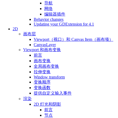
导航
网络
编辑器插件
Behavior changes
Updating your GDExtension for 4.1
2D
画布层
Viewport（视口）和 Canvas Item（画布项）
CanvasLayer
Viewport 和画布变换
前言
画布变换
全局画布变换
拉伸变换
Window transform
变换顺序
变换函数
提供自定义输入事件
渲染
2D 灯光和阴影
前言
节点