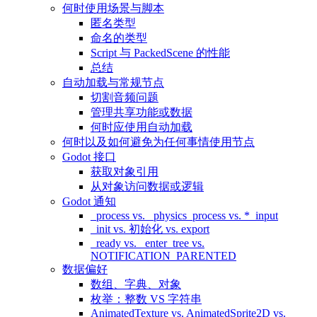
何时使用场景与脚本
匿名类型
命名的类型
Script 与 PackedScene 的性能
总结
自动加载与常规节点
切割音频问题
管理共享功能或数据
何时应使用自动加载
何时以及如何避免为任何事情使用节点
Godot 接口
获取对象引用
从对象访问数据或逻辑
Godot 通知
_process vs. _physics_process vs. *_input
_init vs. 初始化 vs. export
_ready vs. _enter_tree vs.
NOTIFICATION_PARENTED
数据偏好
数组、字典、对象
枚举：整数 VS 字符串
AnimatedTexture vs. AnimatedSprite2D vs.