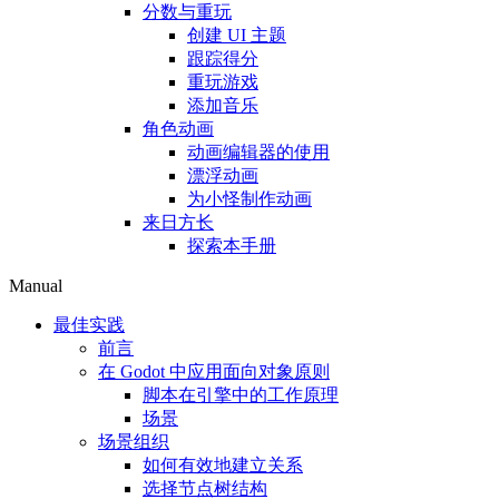
分数与重玩
创建 UI 主题
跟踪得分
重玩游戏
添加音乐
角色动画
动画编辑器的使用
漂浮动画
为小怪制作动画
来日方长
探索本手册
Manual
最佳实践
前言
在 Godot 中应用面向对象原则
脚本在引擎中的工作原理
场景
场景组织
如何有效地建立关系
选择节点树结构