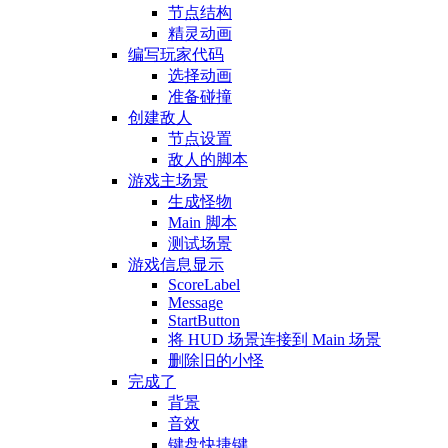
节点结构
精灵动画
编写玩家代码
选择动画
准备碰撞
创建敌人
节点设置
敌人的脚本
游戏主场景
生成怪物
Main 脚本
测试场景
游戏信息显示
ScoreLabel
Message
StartButton
将 HUD 场景连接到 Main 场景
删除旧的小怪
完成了
背景
音效
键盘快捷键