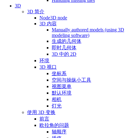
Handling missing tiles
3D
3D 简介
Node3D node
3D 内容
Manually authored models (using 3D
modeling software)
生成的几何体
即时几何体
3D 中的 2D
环境
3D 视口
坐标系
空间与操纵小工具
视图菜单
默认环境
相机
灯光
使用 3D 变换
前言
欧拉角的问题
轴顺序