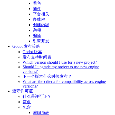
着色
插件
平台相关
多线程
创建内容
杂项
编译
引擎开发
Godot 发布策略
Godot 版本
发布支持时间表
Which version should I use for a new project?
Should I upgrade my project to use new engine
versions?
下一个版本什么时候发布？
What are the criteria for compatibility across engine
versions?
遵守许可证
什么是许可证？
需求
包含
演职员表