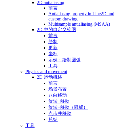
2D antialiasing
前言
Antialiasing property in Line2D and
custom drawing
Multisample antialiasing (MSAA)
2D 中的自定义绘图
前言
绘制
更新
坐标
示例：绘制圆弧
工具
Physics and movement
2D 运动概述
前言
场景布置
八向移动
旋转+移动
旋转+移动（鼠标）
点击并移动
总结
工具