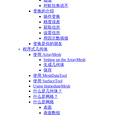
插值
对欧拉角说不
变换的介绍
操作变换
精度误差
获取信息
设置信息
用四元数插值
变换是你的朋友
程序式几何体
使用 ArrayMesh
Setting up the ArrayMesh
生成几何体
保存
使用 MeshDataTool
使用 SurfaceTool
Using ImmediateMesh
什么是几何体？
什么是网格？
什么是网格
表面
表面数组