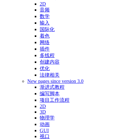
2D
音频
数学
输入
国际化
着色
网络
插件
多线程
创建内容
优化
法律相关
New pages since version 3.0
渐进式教程
编写脚本
项目工作流程
2D
3D
物理学
动画
GUI
视口