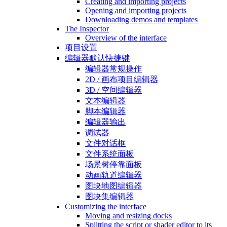
Creating and importing projects
Opening and importing projects
Downloading demos and templates
The Inspector
Overview of the interface
项目设置
编辑器默认快捷键
编辑器常规操作
2D / 画布项目编辑器
3D / 空间编辑器
文本编辑器
脚本编辑器
编辑器输出
调试器
文件对话框
文件系统面板
场景树停靠面板
动画轨道编辑器
图块地图编辑器
图块集编辑器
Customizing the interface
Moving and resizing docks
Splitting the script or shader editor to its