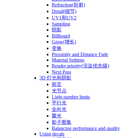
Refraction(折射)
Detail(细节)
UV1和UV2
Sampling
阴影
Billboard
Grow(增长)
变换
Proximity and Distance Fade
Material Settings
Render priority(渲染优先级)
Next Pass
3D 灯光和阴影
前言
光节点
Light number limits
平行光
全向光
聚光
影子图集
Balancing performance and quality
Using decals