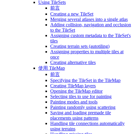
Using TileSets
前言
Creating a new TileSet
Merging several atlases into a single atlas
Adding collision, navigation and occlusion
to the TileSet
Assigning custom metadata to the TileSet's
tiles
Creating terrain sets (autotiling)
Assigning properties to multiple tiles at
once
Creating alternative tiles
使用 TileMap
前言
Specifying the TileSet in the TileMap
Creating TileMap layers
Opening the TileMap editor
Selecting tiles to use for painting
Painting modes and tools
Painting randomly using scattering
Saving and loading premade tile
placements using patterns
Handling tile connections automatically
using terrains