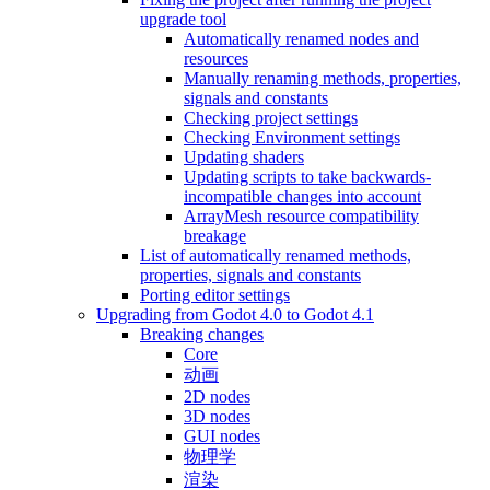
upgrade tool
Automatically renamed nodes and
resources
Manually renaming methods, properties,
signals and constants
Checking project settings
Checking Environment settings
Updating shaders
Updating scripts to take backwards-
incompatible changes into account
ArrayMesh resource compatibility
breakage
List of automatically renamed methods,
properties, signals and constants
Porting editor settings
Upgrading from Godot 4.0 to Godot 4.1
Breaking changes
Core
动画
2D nodes
3D nodes
GUI nodes
物理学
渲染