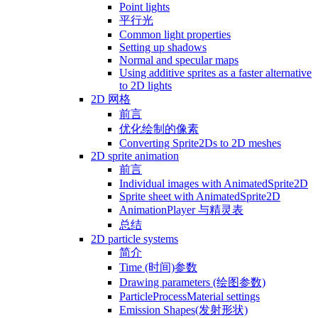
Point lights
平行光
Common light properties
Setting up shadows
Normal and specular maps
Using additive sprites as a faster alternative
to 2D lights
2D 网格
前言
优化绘制的像素
Converting Sprite2Ds to 2D meshes
2D sprite animation
前言
Individual images with AnimatedSprite2D
Sprite sheet with AnimatedSprite2D
AnimationPlayer 与精灵表
总结
2D particle systems
简介
Time (时间)参数
Drawing parameters (绘图参数)
ParticleProcessMaterial settings
Emission Shapes(发射形状)