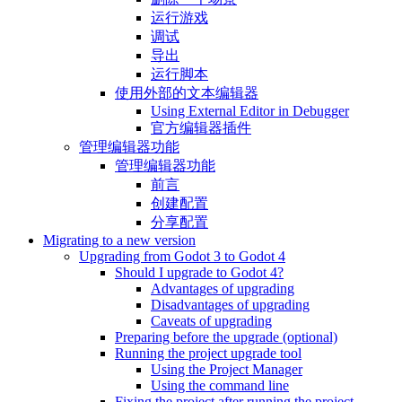
运行游戏
调试
导出
运行脚本
使用外部的文本编辑器
Using External Editor in Debugger
官方编辑器插件
管理编辑器功能
管理编辑器功能
前言
创建配置
分享配置
Migrating to a new version
Upgrading from Godot 3 to Godot 4
Should I upgrade to Godot 4?
Advantages of upgrading
Disadvantages of upgrading
Caveats of upgrading
Preparing before the upgrade (optional)
Running the project upgrade tool
Using the Project Manager
Using the command line
Fixing the project after running the project