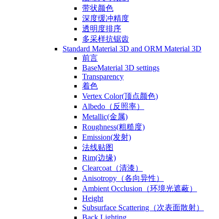
带状颜色
深度缓冲精度
透明度排序
多采样抗锯齿
Standard Material 3D and ORM Material 3D
前言
BaseMaterial 3D settings
Transparency
着色
Vertex Color(顶点颜色)
Albedo（反照率）
Metallic(金属)
Roughness(粗糙度)
Emission(发射)
法线贴图
Rim(边缘)
Clearcoat（清漆）
Anisotropy（各向异性）
Ambient Occlusion（环境光遮蔽）
Height
Subsurface Scattering（次表面散射）
Back Lighting