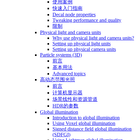
使用案例
快速入门指南
Decal node properties
Tweaking performance and quality
限制
Physical light and camera units
Why use physical light and camera units?
Setting up physical light units
Setting up physical camera units
Particle systems (3D)
前言
基本用法
Advanced topics
高动态范围光照
前言
计算机显示器
场景线性和资源管道
HDR的参数
Global illumination
Introduction to global illumination
Using Voxel global illumination
Signed distance field global illumination
(SDFGI)