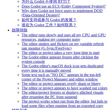
为什么 Godot 不使用 RTTI？
Does Godot use an ECS (Entity Component System)?
Why does Godot not force users to implement DOD
(Data-Oriented Design)?
如何支持或参与 Godot 的发展？
谁在为 Godot 工作？如何联系？
故障排除
The editor runs slowly and uses all my CPU and GPU
resources, making my computer noisy
The editor stutters and flickers on my variable refresh
rate monitor (G-Sync/FreeSync)
The editor or project takes a very long time to start
The Godot editor appears frozen after clicking the
system console
The Godot editor's macOS dock icon gets duplicated
every time it is manually moved
Some text such as "NO DC" appears in the top-left
corner of the Project Manager and editor window
The editor or project appears overly sharp or blurry
The editor or project appears to have washed out colors
The editor/project freezes or displays glitched visuals
after resuming the PC from suspend
The project works when run from the editor, but fails to
load some files when running from an exported copy