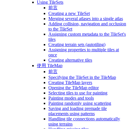
Using TileSets
前言
Creating a new TileSet
Merging several atlases into a single atlas
Adding collision, navigation and occlusion
to the TileSet
Assigning custom metadata to the TileSet's
tiles
Creating terrain sets (autotiling)
Assigning properties to multiple tiles at
once
Creating alternative tiles
使用 TileMap
前言
Specifying the TileSet in the TileMap
Creating TileMap layers
Opening the TileMap editor
Selecting tiles to use for painting
Painting modes and tools
Painting randomly using scattering
Saving and loading premade tile
placements using patterns
Handling tile connections automatically
using terrains