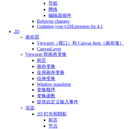
导航
网络
编辑器插件
Behavior changes
Updating your GDExtension for 4.1
2D
画布层
Viewport（视口）和 Canvas Item（画布项）
CanvasLayer
Viewport 和画布变换
前言
画布变换
全局画布变换
拉伸变换
Window transform
变换顺序
变换函数
提供自定义输入事件
渲染
2D 灯光和阴影
前言
节点