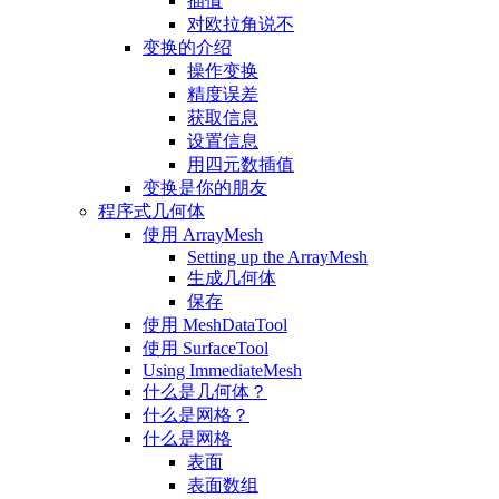
插值
对欧拉角说不
变换的介绍
操作变换
精度误差
获取信息
设置信息
用四元数插值
变换是你的朋友
程序式几何体
使用 ArrayMesh
Setting up the ArrayMesh
生成几何体
保存
使用 MeshDataTool
使用 SurfaceTool
Using ImmediateMesh
什么是几何体？
什么是网格？
什么是网格
表面
表面数组