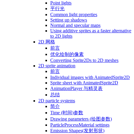
Point lights
平行光
Common light properties
Setting up shadows
Normal and specular maps
Using additive sprites as a faster alternative
to 2D lights
2D 网格
前言
优化绘制的像素
Converting Sprite2Ds to 2D meshes
2D sprite animation
前言
Individual images with AnimatedSprite2D
Sprite sheet with AnimatedSprite2D
AnimationPlayer 与精灵表
总结
2D particle systems
简介
Time (时间)参数
Drawing parameters (绘图参数)
ParticleProcessMaterial settings
Emission Shapes(发射形状)