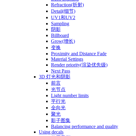
Refraction(折射)
Detail(细节)
UV1和UV2
Sampling
阴影
Billboard
Grow(增长)
变换
Proximity and Distance Fade
Material Settings
Render priority(渲染优先级)
Next Pass
3D 灯光和阴影
前言
光节点
Light number limits
平行光
全向光
聚光
影子图集
Balancing performance and quality
Using decals