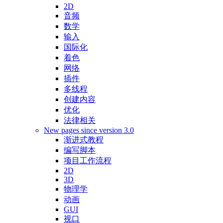
2D
音频
数学
输入
国际化
着色
网络
插件
多线程
创建内容
优化
法律相关
New pages since version 3.0
渐进式教程
编写脚本
项目工作流程
2D
3D
物理学
动画
GUI
视口