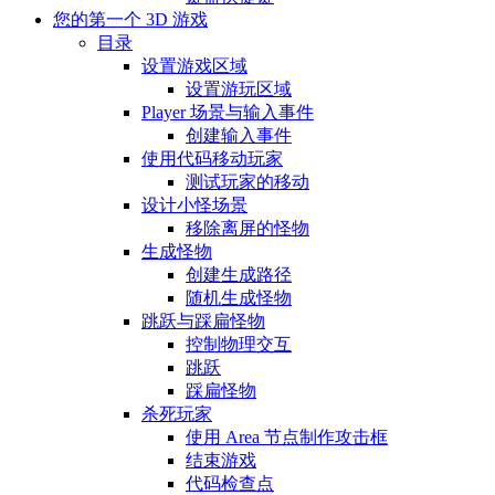
您的第一个 3D 游戏
目录
设置游戏区域
设置游玩区域
Player 场景与输入事件
创建输入事件
使用代码移动玩家
测试玩家的移动
设计小怪场景
移除离屏的怪物
生成怪物
创建生成路径
随机生成怪物
跳跃与踩扁怪物
控制物理交互
跳跃
踩扁怪物
杀死玩家
使用 Area 节点制作攻击框
结束游戏
代码检查点