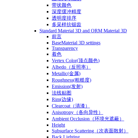
带状颜色
深度缓冲精度
透明度排序
多采样抗锯齿
Standard Material 3D and ORM Material 3D
前言
BaseMaterial 3D settings
Transparency
着色
Vertex Color(顶点颜色)
Albedo（反照率）
Metallic(金属)
Roughness(粗糙度)
Emission(发射)
法线贴图
Rim(边缘)
Clearcoat（清漆）
Anisotropy（各向异性）
Ambient Occlusion（环境光遮蔽）
Height
Subsurface Scattering（次表面散射）
Back Lighting