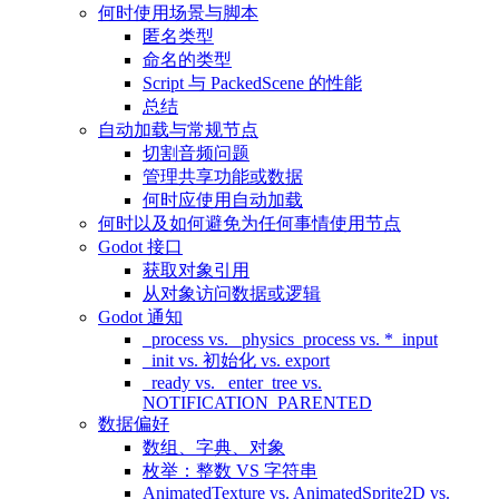
何时使用场景与脚本
匿名类型
命名的类型
Script 与 PackedScene 的性能
总结
自动加载与常规节点
切割音频问题
管理共享功能或数据
何时应使用自动加载
何时以及如何避免为任何事情使用节点
Godot 接口
获取对象引用
从对象访问数据或逻辑
Godot 通知
_process vs. _physics_process vs. *_input
_init vs. 初始化 vs. export
_ready vs. _enter_tree vs.
NOTIFICATION_PARENTED
数据偏好
数组、字典、对象
枚举：整数 VS 字符串
AnimatedTexture vs. AnimatedSprite2D vs.