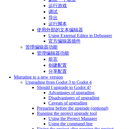
运行游戏
调试
导出
运行脚本
使用外部的文本编辑器
Using External Editor in Debugger
官方编辑器插件
管理编辑器功能
管理编辑器功能
前言
创建配置
分享配置
Migrating to a new version
Upgrading from Godot 3 to Godot 4
Should I upgrade to Godot 4?
Advantages of upgrading
Disadvantages of upgrading
Caveats of upgrading
Preparing before the upgrade (optional)
Running the project upgrade tool
Using the Project Manager
Using the command line
Fixing the project after running the project