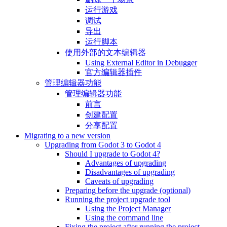
运行游戏
调试
导出
运行脚本
使用外部的文本编辑器
Using External Editor in Debugger
官方编辑器插件
管理编辑器功能
管理编辑器功能
前言
创建配置
分享配置
Migrating to a new version
Upgrading from Godot 3 to Godot 4
Should I upgrade to Godot 4?
Advantages of upgrading
Disadvantages of upgrading
Caveats of upgrading
Preparing before the upgrade (optional)
Running the project upgrade tool
Using the Project Manager
Using the command line
Fixing the project after running the project