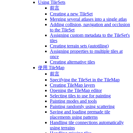
Using TileSets
前言
Creating a new TileSet
Merging several atlases into a single atlas
Adding collision, navigation and occlusion
to the TileSet
Assigning custom metadata to the TileSet's
tiles
Creating terrain sets (autotiling)
Assigning properties to multiple tiles at
once
Creating alternative tiles
使用 TileMap
前言
Specifying the TileSet in the TileMap
Creating TileMap layers
Opening the TileMap editor
Selecting tiles to use for painting
Painting modes and tools
Painting randomly using scattering
Saving and loading premade tile
placements using patterns
Handling tile connections automatically
using terrains