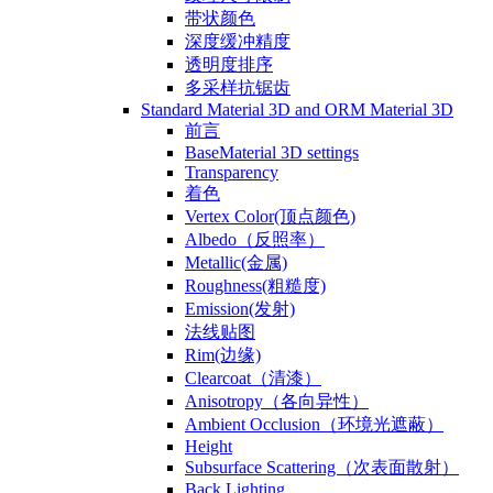
带状颜色
深度缓冲精度
透明度排序
多采样抗锯齿
Standard Material 3D and ORM Material 3D
前言
BaseMaterial 3D settings
Transparency
着色
Vertex Color(顶点颜色)
Albedo（反照率）
Metallic(金属)
Roughness(粗糙度)
Emission(发射)
法线贴图
Rim(边缘)
Clearcoat（清漆）
Anisotropy（各向异性）
Ambient Occlusion（环境光遮蔽）
Height
Subsurface Scattering（次表面散射）
Back Lighting