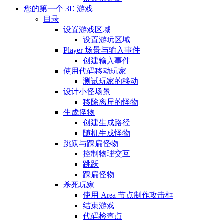
您的第一个 3D 游戏
目录
设置游戏区域
设置游玩区域
Player 场景与输入事件
创建输入事件
使用代码移动玩家
测试玩家的移动
设计小怪场景
移除离屏的怪物
生成怪物
创建生成路径
随机生成怪物
跳跃与踩扁怪物
控制物理交互
跳跃
踩扁怪物
杀死玩家
使用 Area 节点制作攻击框
结束游戏
代码检查点