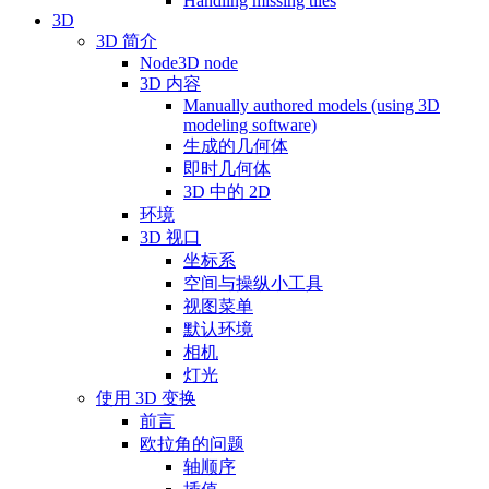
Handling missing tiles
3D
3D 简介
Node3D node
3D 内容
Manually authored models (using 3D
modeling software)
生成的几何体
即时几何体
3D 中的 2D
环境
3D 视口
坐标系
空间与操纵小工具
视图菜单
默认环境
相机
灯光
使用 3D 变换
前言
欧拉角的问题
轴顺序