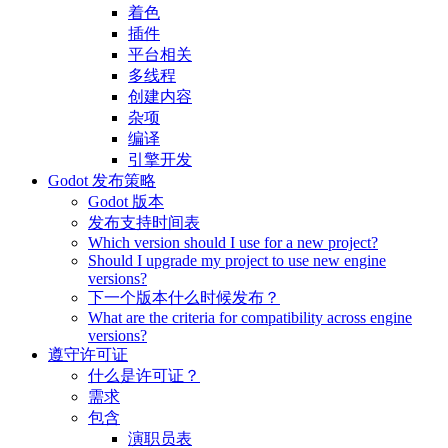
着色
插件
平台相关
多线程
创建内容
杂项
编译
引擎开发
Godot 发布策略
Godot 版本
发布支持时间表
Which version should I use for a new project?
Should I upgrade my project to use new engine
versions?
下一个版本什么时候发布？
What are the criteria for compatibility across engine
versions?
遵守许可证
什么是许可证？
需求
包含
演职员表