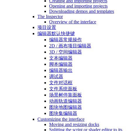
Creating and importing projects
Opening and importing projects
Downloading demos and templates
The Inspector
Overview of the interface
项目设置
编辑器默认快捷键
编辑器常规操作
2D / 画布项目编辑器
3D / 空间编辑器
文本编辑器
脚本编辑器
编辑器输出
调试器
文件对话框
文件系统面板
场景树停靠面板
动画轨道编辑器
图块地图编辑器
图块集编辑器
Customizing the interface
Moving and resizing docks
Splitting the script or shader editor to its