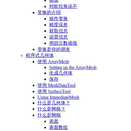
插值
对欧拉角说不
变换的介绍
操作变换
精度误差
获取信息
设置信息
用四元数插值
变换是你的朋友
程序式几何体
使用 ArrayMesh
Setting up the ArrayMesh
生成几何体
保存
使用 MeshDataTool
使用 SurfaceTool
Using ImmediateMesh
什么是几何体？
什么是网格？
什么是网格
表面
表面数组