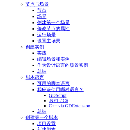
节点与场景
节点
场景
创建第一个场景
修改节点的属性
运行场景
设置主场景
创建实例
实践
编辑场景和实例
作为设计语言的场景实例
总结
脚本语言
可用的脚本语言
我应该使用哪种语言？
GDScript
.NET / C#
C++ via GDExtension
总结
创建第一个脚本
项目设置
新建脚本