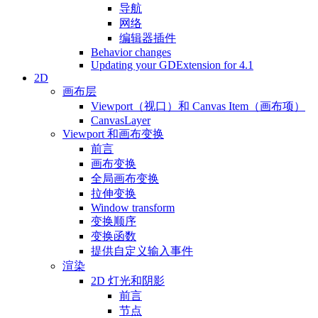
导航
网络
编辑器插件
Behavior changes
Updating your GDExtension for 4.1
2D
画布层
Viewport（视口）和 Canvas Item（画布项）
CanvasLayer
Viewport 和画布变换
前言
画布变换
全局画布变换
拉伸变换
Window transform
变换顺序
变换函数
提供自定义输入事件
渲染
2D 灯光和阴影
前言
节点