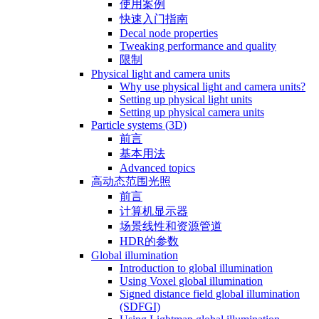
使用案例
快速入门指南
Decal node properties
Tweaking performance and quality
限制
Physical light and camera units
Why use physical light and camera units?
Setting up physical light units
Setting up physical camera units
Particle systems (3D)
前言
基本用法
Advanced topics
高动态范围光照
前言
计算机显示器
场景线性和资源管道
HDR的参数
Global illumination
Introduction to global illumination
Using Voxel global illumination
Signed distance field global illumination
(SDFGI)