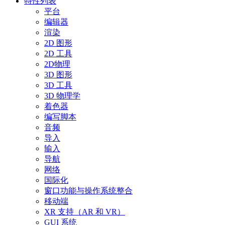
特性列表
平台
编辑器
渲染
2D 图形
2D 工具
2D物理
3D 图形
3D 工具
3D 物理学
着色器
编写脚本
音频
导入
输入
导航
网络
国际化
窗口功能与操作系统整合
移动端
XR 支持（AR 和 VR）
GUI 系统