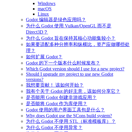
Windows
macOS
Linux
Godot 编辑器是绿色应用吗？
为什么 Godot 使用 Vulkan/OpenGL 而不是
Direct3D？
为什么 Godot 旨在保持其核心功能集较小？
如果要适配多种分辨率和纵横比，资产应做哪些处
理？
如何扩展 Godot？
Godot 的下一个版本什么时候发布？
Which Godot version should I use for a new project?
Should I upgrade my project to use new Godot
versions?
我想要贡献！ 该如何开始？
我有个关于 Godot 的好主意，该如何分享它？
是否能用 Godot 创建非游戏应用？
是否能将 Godot 作为库使用？
Godot 使用的用户界面工具包是什么？
Why does Godot use the SCons build system?
为什么 Godot 不使用 STL（标准模板库）？
为什么 Godot 不使用异常？