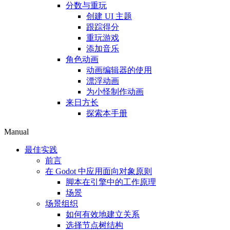
分数与重玩
创建 UI 主题
跟踪得分
重玩游戏
添加音乐
角色动画
动画编辑器的使用
漂浮动画
为小怪制作动画
来日方长
探索本手册
Manual
最佳实践
前言
在 Godot 中应用面向对象原则
脚本在引擎中的工作原理
场景
场景组织
如何有效地建立关系
选择节点树结构