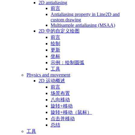
2D antialiasing
前言
Antialiasing property in Line2D and
custom drawing
Multisample antialiasing (MSAA)
2D 中的自定义绘图
前言
绘制
更新
坐标
示例：绘制圆弧
工具
Physics and movement
2D 运动概述
前言
场景布置
八向移动
旋转+移动
旋转+移动（鼠标）
点击并移动
总结
工具