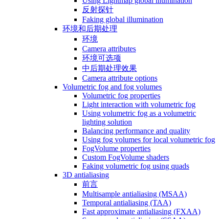
Using Lightmap global illumination
反射探针
Faking global illumination
环境和后期处理
环境
Camera attributes
环境可选项
中后期处理效果
Camera attribute options
Volumetric fog and fog volumes
Volumetric fog properties
Light interaction with volumetric fog
Using volumetric fog as a volumetric
lighting solution
Balancing performance and quality
Using fog volumes for local volumetric fog
FogVolume properties
Custom FogVolume shaders
Faking volumetric fog using quads
3D antialiasing
前言
Multisample antialiasing (MSAA)
Temporal antialiasing (TAA)
Fast approximate antialiasing (FXAA)