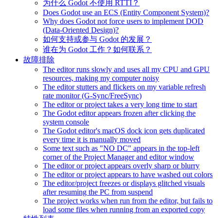
为什么 Godot 不使用 RTTI？
Does Godot use an ECS (Entity Component System)?
Why does Godot not force users to implement DOD
(Data-Oriented Design)?
如何支持或参与 Godot 的发展？
谁在为 Godot 工作？如何联系？
故障排除
The editor runs slowly and uses all my CPU and GPU
resources, making my computer noisy
The editor stutters and flickers on my variable refresh
rate monitor (G-Sync/FreeSync)
The editor or project takes a very long time to start
The Godot editor appears frozen after clicking the
system console
The Godot editor's macOS dock icon gets duplicated
every time it is manually moved
Some text such as "NO DC" appears in the top-left
corner of the Project Manager and editor window
The editor or project appears overly sharp or blurry
The editor or project appears to have washed out colors
The editor/project freezes or displays glitched visuals
after resuming the PC from suspend
The project works when run from the editor, but fails to
load some files when running from an exported copy