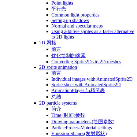
Point lights
平行光
Common light properties
Setting up shadows
Normal and specular maps
Using additive sprites as a faster alternative
to 2D lights
2D 网格
前言
优化绘制的像素
Converting Sprite2Ds to 2D meshes
2D sprite animation
前言
Individual images with AnimatedSprite2D
Sprite sheet with AnimatedSprite2D
AnimationPlayer 与精灵表
总结
2D particle systems
简介
Time (时间)参数
Drawing parameters (绘图参数)
ParticleProcessMaterial settings
Emission Shapes(发射形状)