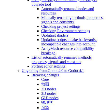
upgrade tool
Automatically renamed nodes and
resources
Manually renaming methods, properties,
signals and constants
Checking project settings
Checking Environment settings
Updating shaders
Updating scripts to take backwards-
incompatible changes into account
ArrayMesh resource compatibility
breakage
List of automatically renamed methods,
properties, signals and constants
Porting editor settings
Upgrading from Godot 4.0 to Godot 4.1
Breaking changes
Core
动画
2D nodes
3D nodes
GUI nodes
物理学
渲染