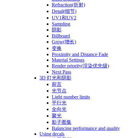
Refraction(折射)
Detail(细节)
UV1和UV2
Sampling
阴影
Billboard
Grow(增长)
变换
Proximity and Distance Fade
Material Settings
Render priority(渲染优先级)
Next Pass
3D 灯光和阴影
前言
光节点
Light number limits
平行光
全向光
聚光
影子图集
Balancing performance and quality
Using decals