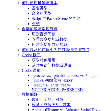
何时使用场景与脚本
匿名类型
命名的类型
Script 与 PackedScene 的性能
总结
自动加载与常规节点
切割音频问题
管理共享功能或数据
何时应使用自动加载
何时以及如何避免为任何事情使用节点
Godot 接口
获取对象引用
从对象访问数据或逻辑
Godot 通知
_process vs. _physics_process vs. *_input
_init vs. 初始化 vs. export
_ready vs. _enter_tree vs.
NOTIFICATION_PARENTED
数据偏好
数组、字典、对象
枚举：整数 VS 字符串
AnimatedTexture vs. AnimatedSprite2D vs.