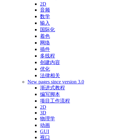
2D
音频
数学
输入
国际化
着色
网络
插件
多线程
创建内容
优化
法律相关
New pages since version 3.0
渐进式教程
编写脚本
项目工作流程
2D
3D
物理学
动画
GUI
视口