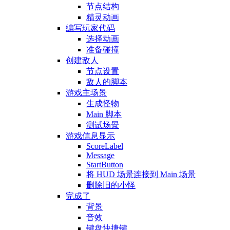
节点结构
精灵动画
编写玩家代码
选择动画
准备碰撞
创建敌人
节点设置
敌人的脚本
游戏主场景
生成怪物
Main 脚本
测试场景
游戏信息显示
ScoreLabel
Message
StartButton
将 HUD 场景连接到 Main 场景
删除旧的小怪
完成了
背景
音效
键盘快捷键