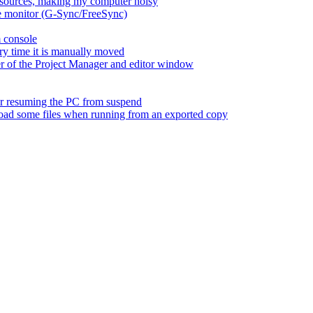
esources, making my computer noisy
ate monitor (G-Sync/FreeSync)
m console
ry time it is manually moved
er of the Project Manager and editor window
fter resuming the PC from suspend
 load some files when running from an exported copy