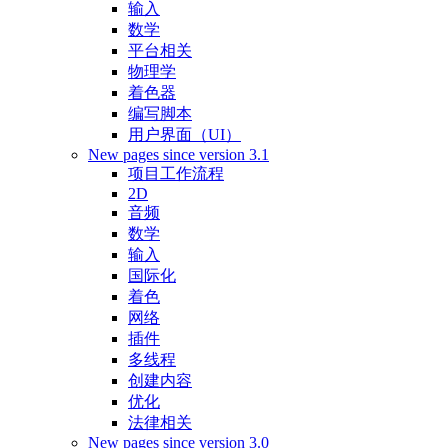
输入
数学
平台相关
物理学
着色器
编写脚本
用户界面（UI）
New pages since version 3.1
项目工作流程
2D
音频
数学
输入
国际化
着色
网络
插件
多线程
创建内容
优化
法律相关
New pages since version 3.0