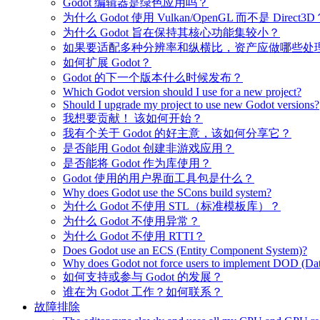
Godot 编辑器是绿色应用吗？
为什么 Godot 使用 Vulkan/OpenGL 而不是 Direct3D
为什么 Godot 旨在保持其核心功能集较小？
如果要适配多种分辨率和纵横比，资产应做哪些处
如何扩展 Godot？
Godot 的下一个版本什么时候发布？
Which Godot version should I use for a new project?
Should I upgrade my project to use new Godot versions?
我想要贡献！ 该如何开始？
我有个关于 Godot 的好主意，该如何分享它？
是否能用 Godot 创建非游戏应用？
是否能将 Godot 作为库使用？
Godot 使用的用户界面工具包是什么？
Why does Godot use the SCons build system?
为什么 Godot 不使用 STL（标准模板库）？
为什么 Godot 不使用异常？
为什么 Godot 不使用 RTTI？
Does Godot use an ECS (Entity Component System)?
Why does Godot not force users to implement DOD (Dat
如何支持或参与 Godot 的发展？
谁在为 Godot 工作？如何联系？
故障排除