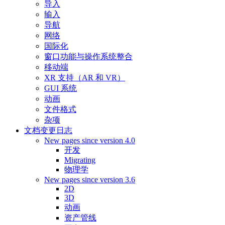
导入
输入
导航
网络
国际化
窗口功能与操作系统整合
移动端
XR 支持（AR 和 VR）
GUI 系统
动画
文件格式
杂项
文档变更日志
New pages since version 4.0
开发
Migrating
物理学
New pages since version 3.6
2D
3D
动画
资产管线