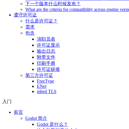
下一个版本什么时候发布？
What are the criteria for compatibility across engine vers
遵守许可证
什么是许可证？
需求
包含
演职员表
许可证显示
输出日志
附带文件
印刷手册
许可证链接
第三方许可证
FreeType
ENet
mbed TLS
入门
前言
Godot 简介
Godot 是什么？