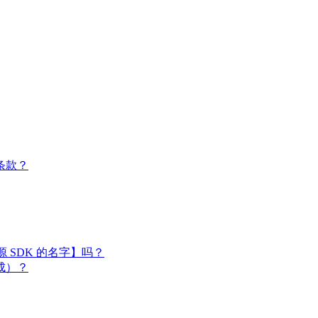
条款？
闭源 SDK 的名字】吗？
成）？