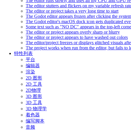
The editor runs slowly and uses all my CPU and GPU r
The editor stutters and flickers on my variable refresh r
The editor or project takes a very long time to start
The Godot editor appears frozen after clicking the syste
The Godot editor's macOS dock icon gets duplicated eve
Some text such as "NO DC" appears in the top-left corn
The editor or project appears overly sharp or blurry
The editor or project appears to have washed out colors
The editor/project freezes or displays glitched visuals a
The project works when run from the editor, but fails to
特性列表
平台
编辑器
渲染
2D 图形
2D 工具
2D物理
3D 图形
3D 工具
3D 物理学
着色器
编写脚本
音频