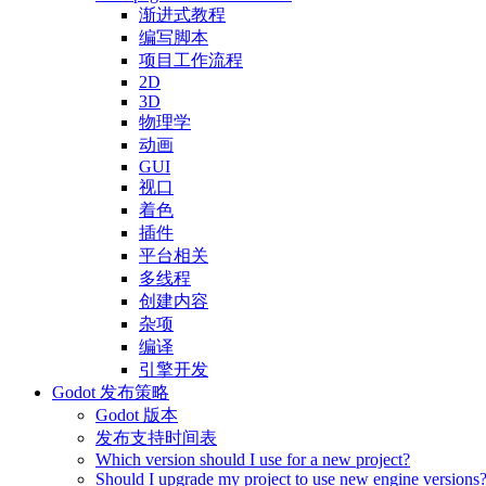
渐进式教程
编写脚本
项目工作流程
2D
3D
物理学
动画
GUI
视口
着色
插件
平台相关
多线程
创建内容
杂项
编译
引擎开发
Godot 发布策略
Godot 版本
发布支持时间表
Which version should I use for a new project?
Should I upgrade my project to use new engine versions