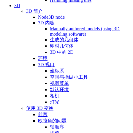
Handling missing tiles
3D
3D 简介
Node3D node
3D 内容
Manually authored models (using 3D
modeling software)
生成的几何体
即时几何体
3D 中的 2D
环境
3D 视口
坐标系
空间与操纵小工具
视图菜单
默认环境
相机
灯光
使用 3D 变换
前言
欧拉角的问题
轴顺序