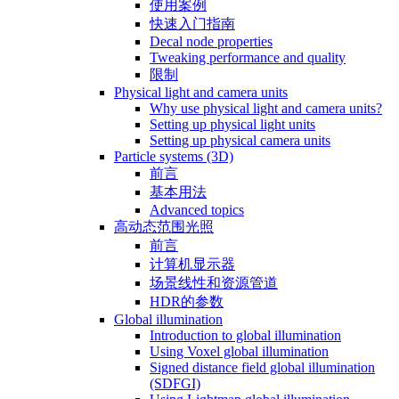
使用案例
快速入门指南
Decal node properties
Tweaking performance and quality
限制
Physical light and camera units
Why use physical light and camera units?
Setting up physical light units
Setting up physical camera units
Particle systems (3D)
前言
基本用法
Advanced topics
高动态范围光照
前言
计算机显示器
场景线性和资源管道
HDR的参数
Global illumination
Introduction to global illumination
Using Voxel global illumination
Signed distance field global illumination
(SDFGI)