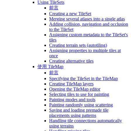
Using TileSets
前言
Creating a new TileSet
Merging several atlases into a single atlas
Adding collision, navigation and occlusion
to the TileSet
Assigning custom metadata to the TileSet's
tiles
Creating terrain sets (autotiling)
Assigning properties to multiple tiles at
once
Creating alternative tiles
使用 TileMap
前言
Specifying the TileSet in the TileMap
Creating TileMap layers
Opening the TileMap editor
Selecting tiles to use for painting
Painting modes and tools
Painting randomly using scattering
Saving and loading premade tile
placements using patterns
Handling tile connections automatically
using terrains