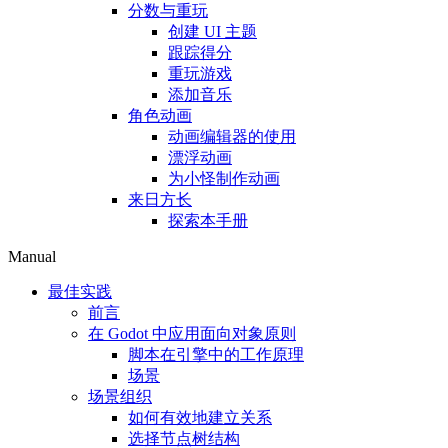
分数与重玩
创建 UI 主题
跟踪得分
重玩游戏
添加音乐
角色动画
动画编辑器的使用
漂浮动画
为小怪制作动画
来日方长
探索本手册
Manual
最佳实践
前言
在 Godot 中应用面向对象原则
脚本在引擎中的工作原理
场景
场景组织
如何有效地建立关系
选择节点树结构