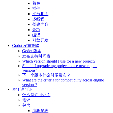
着色
插件
平台相关
多线程
创建内容
杂项
编译
引擎开发
Godot 发布策略
Godot 版本
发布支持时间表
Which version should I use for a new project?
Should I upgrade my project to use new engine
versions?
下一个版本什么时候发布？
What are the criteria for compatibility across engine
versions?
遵守许可证
什么是许可证？
需求
包含
演职员表