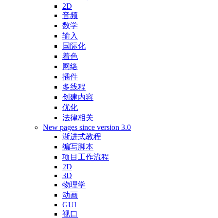
2D
音频
数学
输入
国际化
着色
网络
插件
多线程
创建内容
优化
法律相关
New pages since version 3.0
渐进式教程
编写脚本
项目工作流程
2D
3D
物理学
动画
GUI
视口