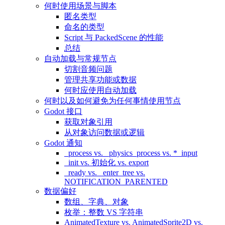
何时使用场景与脚本
匿名类型
命名的类型
Script 与 PackedScene 的性能
总结
自动加载与常规节点
切割音频问题
管理共享功能或数据
何时应使用自动加载
何时以及如何避免为任何事情使用节点
Godot 接口
获取对象引用
从对象访问数据或逻辑
Godot 通知
_process vs. _physics_process vs. *_input
_init vs. 初始化 vs. export
_ready vs. _enter_tree vs.
NOTIFICATION_PARENTED
数据偏好
数组、字典、对象
枚举：整数 VS 字符串
AnimatedTexture vs. AnimatedSprite2D vs.