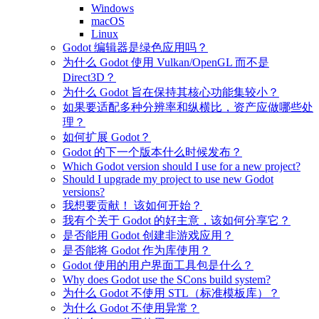
Windows
macOS
Linux
Godot 编辑器是绿色应用吗？
为什么 Godot 使用 Vulkan/OpenGL 而不是
Direct3D？
为什么 Godot 旨在保持其核心功能集较小？
如果要适配多种分辨率和纵横比，资产应做哪些处
理？
如何扩展 Godot？
Godot 的下一个版本什么时候发布？
Which Godot version should I use for a new project?
Should I upgrade my project to use new Godot
versions?
我想要贡献！ 该如何开始？
我有个关于 Godot 的好主意，该如何分享它？
是否能用 Godot 创建非游戏应用？
是否能将 Godot 作为库使用？
Godot 使用的用户界面工具包是什么？
Why does Godot use the SCons build system?
为什么 Godot 不使用 STL（标准模板库）？
为什么 Godot 不使用异常？