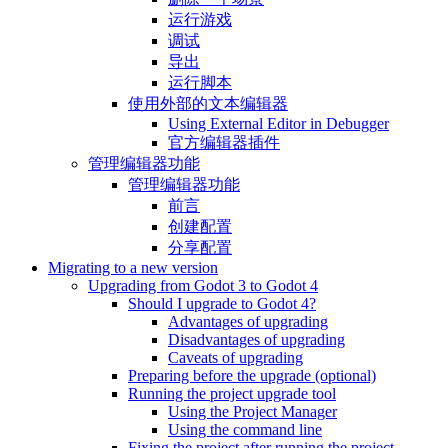
运行游戏
调试
导出
运行脚本
使用外部的文本编辑器
Using External Editor in Debugger
官方编辑器插件
管理编辑器功能
管理编辑器功能
前言
创建配置
分享配置
Migrating to a new version
Upgrading from Godot 3 to Godot 4
Should I upgrade to Godot 4?
Advantages of upgrading
Disadvantages of upgrading
Caveats of upgrading
Preparing before the upgrade (optional)
Running the project upgrade tool
Using the Project Manager
Using the command line
Fixing the project after running the project