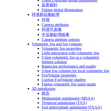
Using Lightmap global illumination
反射探针
Faking global illumination
环境和后期处理
环境
Camera attributes
环境可选项
中后期处理效果
Camera attribute options
Volumetric fog and fog volumes
Volumetric fog properties
Light interaction with volumetric fog
Using volumetric fog as a volumetric
lighting solution
Balancing performance and quality
Using fog volumes for local volumetric fog
FogVolume properties
Custom FogVolume shaders
Faking volumetric fog using quads
3D antialiasing
前言
Multisample antialiasing (MSAA)
Temporal antialiasing (TAA)
Fast approximate antialiasing (FXAA)