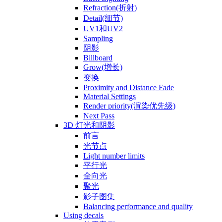
Refraction(折射)
Detail(细节)
UV1和UV2
Sampling
阴影
Billboard
Grow(增长)
变换
Proximity and Distance Fade
Material Settings
Render priority(渲染优先级)
Next Pass
3D 灯光和阴影
前言
光节点
Light number limits
平行光
全向光
聚光
影子图集
Balancing performance and quality
Using decals