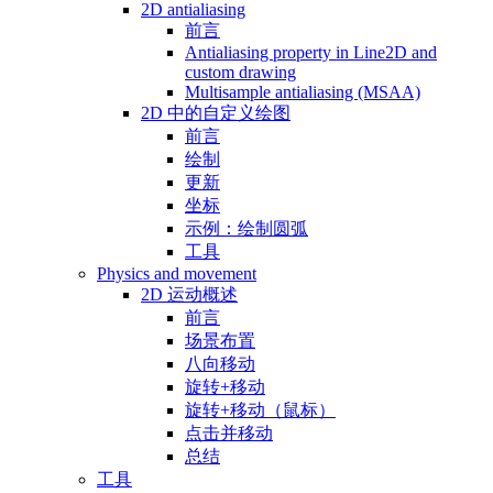
2D antialiasing
前言
Antialiasing property in Line2D and
custom drawing
Multisample antialiasing (MSAA)
2D 中的自定义绘图
前言
绘制
更新
坐标
示例：绘制圆弧
工具
Physics and movement
2D 运动概述
前言
场景布置
八向移动
旋转+移动
旋转+移动（鼠标）
点击并移动
总结
工具