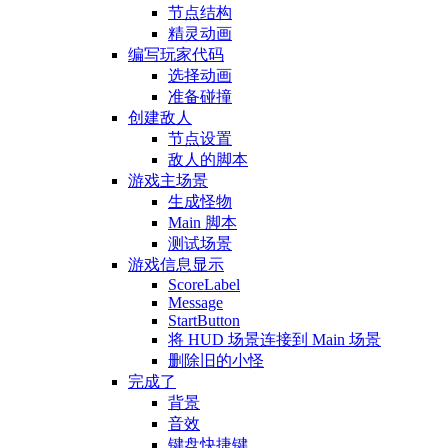
节点结构
精灵动画
编写玩家代码
选择动画
准备碰撞
创建敌人
节点设置
敌人的脚本
游戏主场景
生成怪物
Main 脚本
测试场景
游戏信息显示
ScoreLabel
Message
StartButton
将 HUD 场景连接到 Main 场景
删除旧的小怪
完成了
背景
音效
键盘快捷键