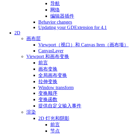
导航
网络
编辑器插件
Behavior changes
Updating your GDExtension for 4.1
2D
画布层
Viewport（视口）和 Canvas Item（画布项）
CanvasLayer
Viewport 和画布变换
前言
画布变换
全局画布变换
拉伸变换
Window transform
变换顺序
变换函数
提供自定义输入事件
渲染
2D 灯光和阴影
前言
节点