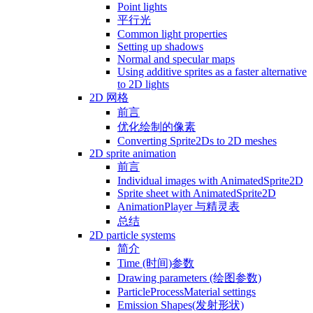
Point lights
平行光
Common light properties
Setting up shadows
Normal and specular maps
Using additive sprites as a faster alternative
to 2D lights
2D 网格
前言
优化绘制的像素
Converting Sprite2Ds to 2D meshes
2D sprite animation
前言
Individual images with AnimatedSprite2D
Sprite sheet with AnimatedSprite2D
AnimationPlayer 与精灵表
总结
2D particle systems
简介
Time (时间)参数
Drawing parameters (绘图参数)
ParticleProcessMaterial settings
Emission Shapes(发射形状)