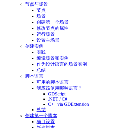
节点与场景
节点
场景
创建第一个场景
修改节点的属性
运行场景
设置主场景
创建实例
实践
编辑场景和实例
作为设计语言的场景实例
总结
脚本语言
可用的脚本语言
我应该使用哪种语言？
GDScript
.NET / C#
C++ via GDExtension
总结
创建第一个脚本
项目设置
新建脚本