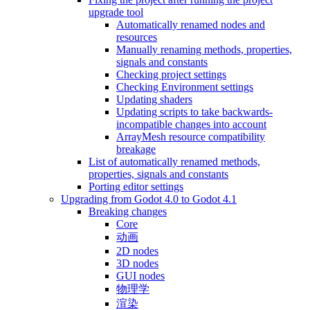
upgrade tool
Automatically renamed nodes and
resources
Manually renaming methods, properties,
signals and constants
Checking project settings
Checking Environment settings
Updating shaders
Updating scripts to take backwards-
incompatible changes into account
ArrayMesh resource compatibility
breakage
List of automatically renamed methods,
properties, signals and constants
Porting editor settings
Upgrading from Godot 4.0 to Godot 4.1
Breaking changes
Core
动画
2D nodes
3D nodes
GUI nodes
物理学
渲染