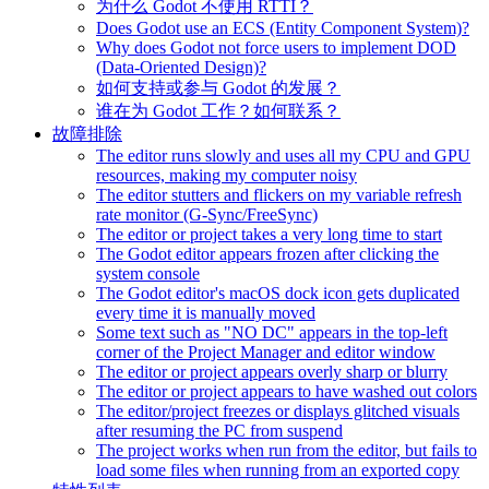
为什么 Godot 不使用 RTTI？
Does Godot use an ECS (Entity Component System)?
Why does Godot not force users to implement DOD
(Data-Oriented Design)?
如何支持或参与 Godot 的发展？
谁在为 Godot 工作？如何联系？
故障排除
The editor runs slowly and uses all my CPU and GPU
resources, making my computer noisy
The editor stutters and flickers on my variable refresh
rate monitor (G-Sync/FreeSync)
The editor or project takes a very long time to start
The Godot editor appears frozen after clicking the
system console
The Godot editor's macOS dock icon gets duplicated
every time it is manually moved
Some text such as "NO DC" appears in the top-left
corner of the Project Manager and editor window
The editor or project appears overly sharp or blurry
The editor or project appears to have washed out colors
The editor/project freezes or displays glitched visuals
after resuming the PC from suspend
The project works when run from the editor, but fails to
load some files when running from an exported copy