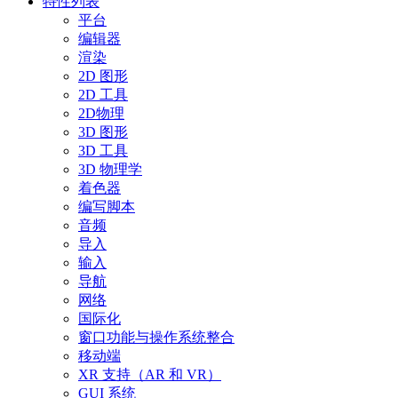
特性列表
平台
编辑器
渲染
2D 图形
2D 工具
2D物理
3D 图形
3D 工具
3D 物理学
着色器
编写脚本
音频
导入
输入
导航
网络
国际化
窗口功能与操作系统整合
移动端
XR 支持（AR 和 VR）
GUI 系统