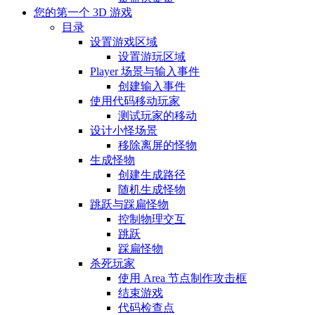
您的第一个 3D 游戏
目录
设置游戏区域
设置游玩区域
Player 场景与输入事件
创建输入事件
使用代码移动玩家
测试玩家的移动
设计小怪场景
移除离屏的怪物
生成怪物
创建生成路径
随机生成怪物
跳跃与踩扁怪物
控制物理交互
跳跃
踩扁怪物
杀死玩家
使用 Area 节点制作攻击框
结束游戏
代码检查点