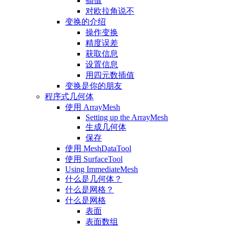
插值
对欧拉角说不
变换的介绍
操作变换
精度误差
获取信息
设置信息
用四元数插值
变换是你的朋友
程序式几何体
使用 ArrayMesh
Setting up the ArrayMesh
生成几何体
保存
使用 MeshDataTool
使用 SurfaceTool
Using ImmediateMesh
什么是几何体？
什么是网格？
什么是网格
表面
表面数组