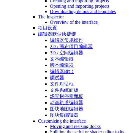
Creating and importing projects
Opening and importing projects
Downloading demos and templates
The Inspector
Overview of the interface
项目设置
编辑器默认快捷键
编辑器常规操作
2D / 画布项目编辑器
3D / 空间编辑器
文本编辑器
脚本编辑器
编辑器输出
调试器
文件对话框
文件系统面板
场景树停靠面板
动画轨道编辑器
图块地图编辑器
图块集编辑器
Customizing the interface
Moving and resizing docks
Splitting the script or shader editor to its