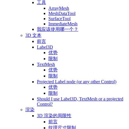
工具
ArrayMesh
MeshDataTool
SurfaceTool
ImmediateMesh
我应该使用哪一个？
3D 文本
前言
Label3D
优势
限制
TextMesh
优势
限制
Projected Label node (or any other Control)
优势
限制
Should I use Label3D, TextMesh or a projected
Control?
渲染
3D 渲染的局限性
前言
纹理尺寸限制