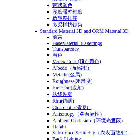
带状颜色
深度缓冲精度
透明度排序
多采样抗锯齿
Standard Material 3D and ORM Material 3D
前言
BaseMaterial 3D settings
Transparency
着色
Vertex Color(顶点颜色)
Albedo（反照率）
Metallic(金属)
Roughness(粗糙度)
Emission(发射)
法线贴图
Rim(边缘)
Clearcoat（清漆）
Anisotropy（各向异性）
Ambient Occlusion（环境光遮蔽）
Height
Subsurface Scattering（次表面散射）
Back Lighting