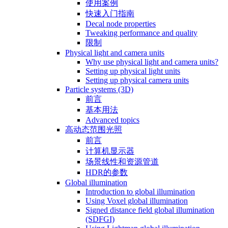
使用案例
快速入门指南
Decal node properties
Tweaking performance and quality
限制
Physical light and camera units
Why use physical light and camera units?
Setting up physical light units
Setting up physical camera units
Particle systems (3D)
前言
基本用法
Advanced topics
高动态范围光照
前言
计算机显示器
场景线性和资源管道
HDR的参数
Global illumination
Introduction to global illumination
Using Voxel global illumination
Signed distance field global illumination
(SDFGI)