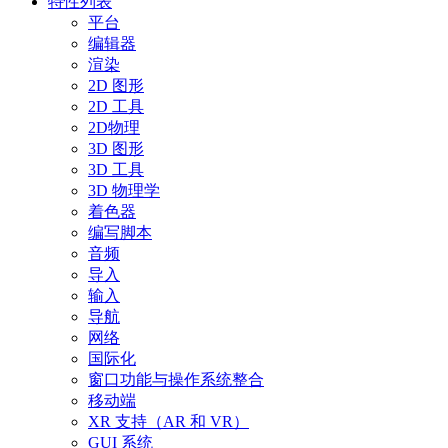
特性列表
平台
编辑器
渲染
2D 图形
2D 工具
2D物理
3D 图形
3D 工具
3D 物理学
着色器
编写脚本
音频
导入
输入
导航
网络
国际化
窗口功能与操作系统整合
移动端
XR 支持（AR 和 VR）
GUI 系统