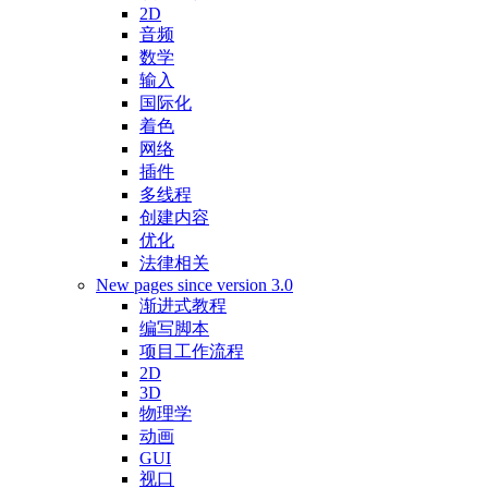
2D
音频
数学
输入
国际化
着色
网络
插件
多线程
创建内容
优化
法律相关
New pages since version 3.0
渐进式教程
编写脚本
项目工作流程
2D
3D
物理学
动画
GUI
视口