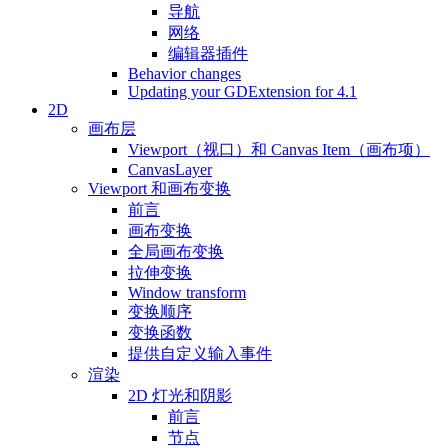
导航
网络
编辑器插件
Behavior changes
Updating your GDExtension for 4.1
2D
画布层
Viewport（视口）和 Canvas Item（画布项）
CanvasLayer
Viewport 和画布变换
前言
画布变换
全局画布变换
拉伸变换
Window transform
变换顺序
变换函数
提供自定义输入事件
渲染
2D 灯光和阴影
前言
节点