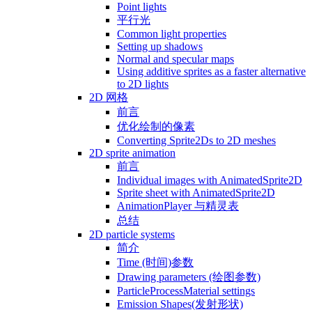
Point lights
平行光
Common light properties
Setting up shadows
Normal and specular maps
Using additive sprites as a faster alternative
to 2D lights
2D 网格
前言
优化绘制的像素
Converting Sprite2Ds to 2D meshes
2D sprite animation
前言
Individual images with AnimatedSprite2D
Sprite sheet with AnimatedSprite2D
AnimationPlayer 与精灵表
总结
2D particle systems
简介
Time (时间)参数
Drawing parameters (绘图参数)
ParticleProcessMaterial settings
Emission Shapes(发射形状)