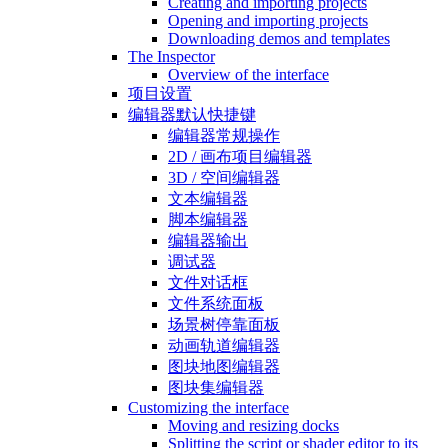
Creating and importing projects
Opening and importing projects
Downloading demos and templates
The Inspector
Overview of the interface
项目设置
编辑器默认快捷键
编辑器常规操作
2D / 画布项目编辑器
3D / 空间编辑器
文本编辑器
脚本编辑器
编辑器输出
调试器
文件对话框
文件系统面板
场景树停靠面板
动画轨道编辑器
图块地图编辑器
图块集编辑器
Customizing the interface
Moving and resizing docks
Splitting the script or shader editor to its