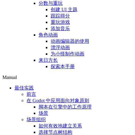
分数与重玩
创建 UI 主题
跟踪得分
重玩游戏
添加音乐
角色动画
动画编辑器的使用
漂浮动画
为小怪制作动画
来日方长
探索本手册
Manual
最佳实践
前言
在 Godot 中应用面向对象原则
脚本在引擎中的工作原理
场景
场景组织
如何有效地建立关系
选择节点树结构