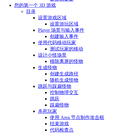
您的第一个 3D 游戏
目录
设置游戏区域
设置游玩区域
Player 场景与输入事件
创建输入事件
使用代码移动玩家
测试玩家的移动
设计小怪场景
移除离屏的怪物
生成怪物
创建生成路径
随机生成怪物
跳跃与踩扁怪物
控制物理交互
跳跃
踩扁怪物
杀死玩家
使用 Area 节点制作攻击框
结束游戏
代码检查点