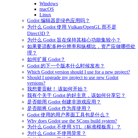
Windows
macOS
Linux
Godot 编辑器是绿色应用吗？
为什么 Godot 使用 Vulkan/OpenGL 而不是
Direct3D？
为什么 Godot 旨在保持其核心功能集较小？
如果要适配多种分辨率和纵横比，资产应做哪些处
理？
如何扩展 Godot？
Godot 的下一个版本什么时候发布？
Which Godot version should I use for a new project?
Should I upgrade my project to use new Godot
versions?
我想要贡献！ 该如何开始？
我有个关于 Godot 的好主意，该如何分享它？
是否能用 Godot 创建非游戏应用？
是否能将 Godot 作为库使用？
Godot 使用的用户界面工具包是什么？
Why does Godot use the SCons build system?
为什么 Godot 不使用 STL（标准模板库）？
为什么 Godot 不使用异常？