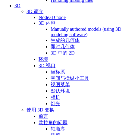
Handling missing tiles
3D
3D 简介
Node3D node
3D 内容
Manually authored models (using 3D
modeling software)
生成的几何体
即时几何体
3D 中的 2D
环境
3D 视口
坐标系
空间与操纵小工具
视图菜单
默认环境
相机
灯光
使用 3D 变换
前言
欧拉角的问题
轴顺序