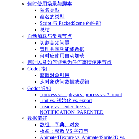
何时使用场景与脚本
匿名类型
命名的类型
Script 与 PackedScene 的性能
总结
自动加载与常规节点
切割音频问题
管理共享功能或数据
何时应使用自动加载
何时以及如何避免为任何事情使用节点
Godot 接口
获取对象引用
从对象访问数据或逻辑
Godot 通知
_process vs. _physics_process vs. *_input
_init vs. 初始化 vs. export
_ready vs. _enter_tree vs.
NOTIFICATION_PARENTED
数据偏好
数组、字典、对象
枚举：整数 VS 字符串
AnimatedTexture vs. AnimatedSprite2D vs.