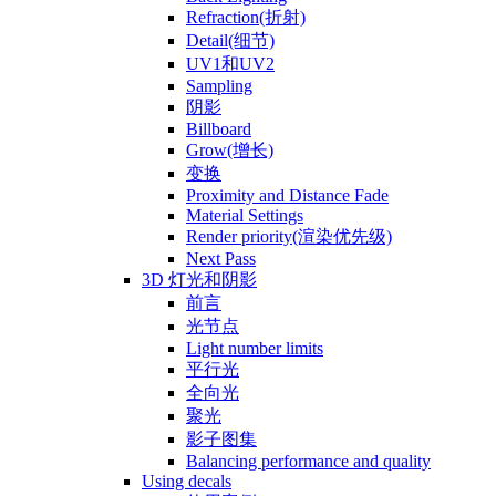
Refraction(折射)
Detail(细节)
UV1和UV2
Sampling
阴影
Billboard
Grow(增长)
变换
Proximity and Distance Fade
Material Settings
Render priority(渲染优先级)
Next Pass
3D 灯光和阴影
前言
光节点
Light number limits
平行光
全向光
聚光
影子图集
Balancing performance and quality
Using decals