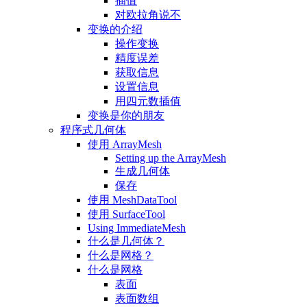
插值
对欧拉角说不
变换的介绍
操作变换
精度误差
获取信息
设置信息
用四元数插值
变换是你的朋友
程序式几何体
使用 ArrayMesh
Setting up the ArrayMesh
生成几何体
保存
使用 MeshDataTool
使用 SurfaceTool
Using ImmediateMesh
什么是几何体？
什么是网格？
什么是网格
表面
表面数组