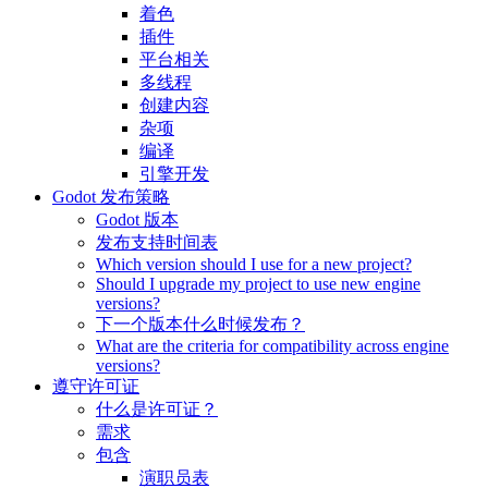
着色
插件
平台相关
多线程
创建内容
杂项
编译
引擎开发
Godot 发布策略
Godot 版本
发布支持时间表
Which version should I use for a new project?
Should I upgrade my project to use new engine
versions?
下一个版本什么时候发布？
What are the criteria for compatibility across engine
versions?
遵守许可证
什么是许可证？
需求
包含
演职员表