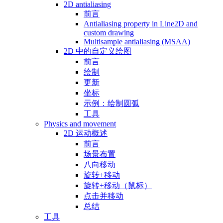
2D antialiasing
前言
Antialiasing property in Line2D and
custom drawing
Multisample antialiasing (MSAA)
2D 中的自定义绘图
前言
绘制
更新
坐标
示例：绘制圆弧
工具
Physics and movement
2D 运动概述
前言
场景布置
八向移动
旋转+移动
旋转+移动（鼠标）
点击并移动
总结
工具