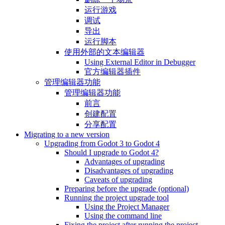
运行游戏
调试
导出
运行脚本
使用外部的文本编辑器
Using External Editor in Debugger
官方编辑器插件
管理编辑器功能
管理编辑器功能
前言
创建配置
分享配置
Migrating to a new version
Upgrading from Godot 3 to Godot 4
Should I upgrade to Godot 4?
Advantages of upgrading
Disadvantages of upgrading
Caveats of upgrading
Preparing before the upgrade (optional)
Running the project upgrade tool
Using the Project Manager
Using the command line
Fixing the project after running the project