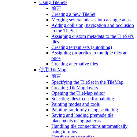
Using TileSets
前言
Creating a new TileSet
Merging several atlases into a single atlas
Adding collision, navigation and occlusion
to the TileSet
Assigning custom metadata to the TileSet's
tiles
Creating terrain sets (autotiling)
Assigning properties to multiple tiles at
once
Creating alternative tiles
使用 TileMap
前言
Specifying the TileSet in the TileMap
Creating TileMap layers
Opening the TileMap editor
Selecting tiles to use for painting
Painting modes and tools
Painting randomly using scattering
Saving and loading premade tile
placements using patterns
Handling tile connections automatically
using terrains