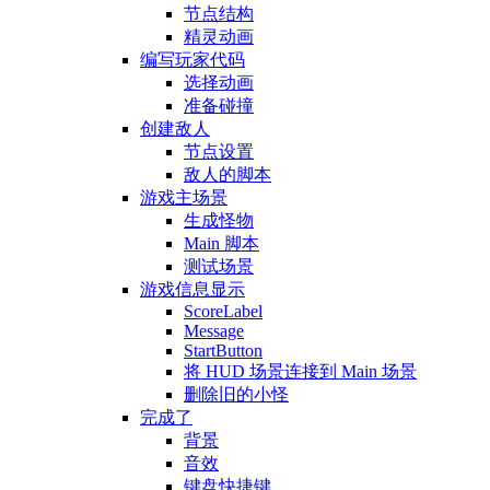
节点结构
精灵动画
编写玩家代码
选择动画
准备碰撞
创建敌人
节点设置
敌人的脚本
游戏主场景
生成怪物
Main 脚本
测试场景
游戏信息显示
ScoreLabel
Message
StartButton
将 HUD 场景连接到 Main 场景
删除旧的小怪
完成了
背景
音效
键盘快捷键