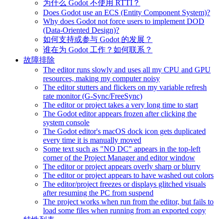
为什么 Godot 不使用 RTTI？
Does Godot use an ECS (Entity Component System)?
Why does Godot not force users to implement DOD
(Data-Oriented Design)?
如何支持或参与 Godot 的发展？
谁在为 Godot 工作？如何联系？
故障排除
The editor runs slowly and uses all my CPU and GPU
resources, making my computer noisy
The editor stutters and flickers on my variable refresh
rate monitor (G-Sync/FreeSync)
The editor or project takes a very long time to start
The Godot editor appears frozen after clicking the
system console
The Godot editor's macOS dock icon gets duplicated
every time it is manually moved
Some text such as "NO DC" appears in the top-left
corner of the Project Manager and editor window
The editor or project appears overly sharp or blurry
The editor or project appears to have washed out colors
The editor/project freezes or displays glitched visuals
after resuming the PC from suspend
The project works when run from the editor, but fails to
load some files when running from an exported copy