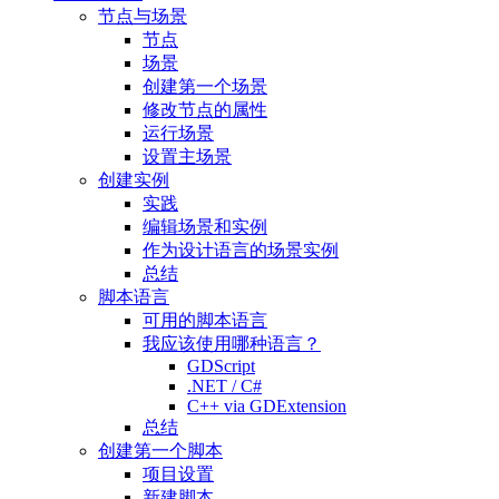
节点与场景
节点
场景
创建第一个场景
修改节点的属性
运行场景
设置主场景
创建实例
实践
编辑场景和实例
作为设计语言的场景实例
总结
脚本语言
可用的脚本语言
我应该使用哪种语言？
GDScript
.NET / C#
C++ via GDExtension
总结
创建第一个脚本
项目设置
新建脚本