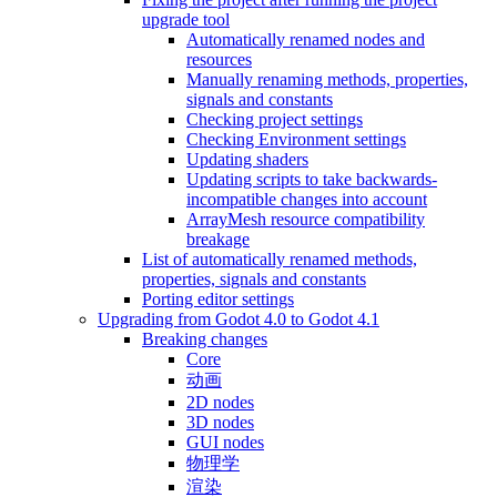
upgrade tool
Automatically renamed nodes and
resources
Manually renaming methods, properties,
signals and constants
Checking project settings
Checking Environment settings
Updating shaders
Updating scripts to take backwards-
incompatible changes into account
ArrayMesh resource compatibility
breakage
List of automatically renamed methods,
properties, signals and constants
Porting editor settings
Upgrading from Godot 4.0 to Godot 4.1
Breaking changes
Core
动画
2D nodes
3D nodes
GUI nodes
物理学
渲染