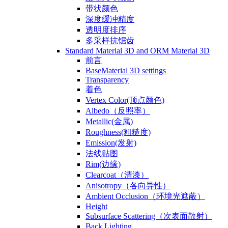
带状颜色
深度缓冲精度
透明度排序
多采样抗锯齿
Standard Material 3D and ORM Material 3D
前言
BaseMaterial 3D settings
Transparency
着色
Vertex Color(顶点颜色)
Albedo（反照率）
Metallic(金属)
Roughness(粗糙度)
Emission(发射)
法线贴图
Rim(边缘)
Clearcoat（清漆）
Anisotropy（各向异性）
Ambient Occlusion（环境光遮蔽）
Height
Subsurface Scattering（次表面散射）
Back Lighting