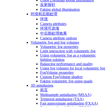
Using Lightmap global illumination
反射探针
Faking global illumination
环境和后期处理
环境
Camera attributes
环境可选项
中后期处理效果
Camera attribute options
Volumetric fog and fog volumes
Volumetric fog properties
Light interaction with volumetric fog
Using volumetric fog as a volumetric
lighting solution
Balancing performance and quality
Using fog volumes for local volumetric fog
FogVolume properties
Custom FogVolume shaders
Faking volumetric fog using quads
3D antialiasing
前言
Multisample antialiasing (MSAA)
Temporal antialiasing (TAA)
Fast approximate antialiasing (FXAA)