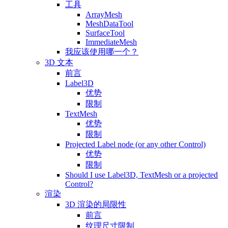
工具
ArrayMesh
MeshDataTool
SurfaceTool
ImmediateMesh
我应该使用哪一个？
3D 文本
前言
Label3D
优势
限制
TextMesh
优势
限制
Projected Label node (or any other Control)
优势
限制
Should I use Label3D, TextMesh or a projected
Control?
渲染
3D 渲染的局限性
前言
纹理尺寸限制