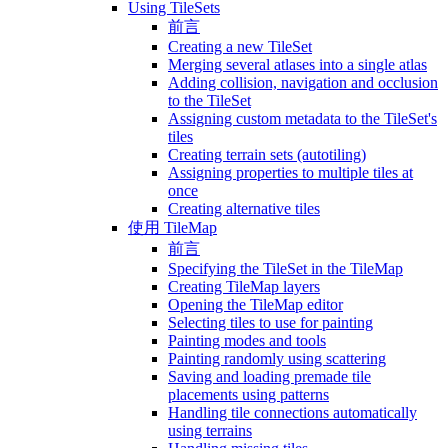
Using TileSets
前言
Creating a new TileSet
Merging several atlases into a single atlas
Adding collision, navigation and occlusion
to the TileSet
Assigning custom metadata to the TileSet's
tiles
Creating terrain sets (autotiling)
Assigning properties to multiple tiles at
once
Creating alternative tiles
使用 TileMap
前言
Specifying the TileSet in the TileMap
Creating TileMap layers
Opening the TileMap editor
Selecting tiles to use for painting
Painting modes and tools
Painting randomly using scattering
Saving and loading premade tile
placements using patterns
Handling tile connections automatically
using terrains