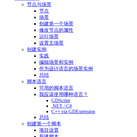
节点与场景
节点
场景
创建第一个场景
修改节点的属性
运行场景
设置主场景
创建实例
实践
编辑场景和实例
作为设计语言的场景实例
总结
脚本语言
可用的脚本语言
我应该使用哪种语言？
GDScript
.NET / C#
C++ via GDExtension
总结
创建第一个脚本
项目设置
新建脚本