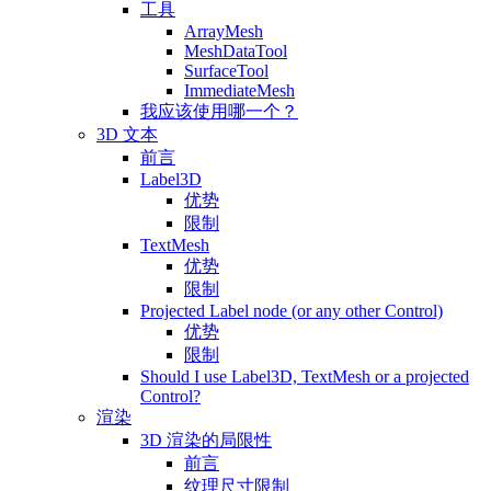
工具
ArrayMesh
MeshDataTool
SurfaceTool
ImmediateMesh
我应该使用哪一个？
3D 文本
前言
Label3D
优势
限制
TextMesh
优势
限制
Projected Label node (or any other Control)
优势
限制
Should I use Label3D, TextMesh or a projected
Control?
渲染
3D 渲染的局限性
前言
纹理尺寸限制