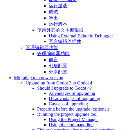
运行游戏
调试
导出
运行脚本
使用外部的文本编辑器
Using External Editor in Debugger
官方编辑器插件
管理编辑器功能
管理编辑器功能
前言
创建配置
分享配置
Migrating to a new version
Upgrading from Godot 3 to Godot 4
Should I upgrade to Godot 4?
Advantages of upgrading
Disadvantages of upgrading
Caveats of upgrading
Preparing before the upgrade (optional)
Running the project upgrade tool
Using the Project Manager
Using the command line
Fixing the project after running the project