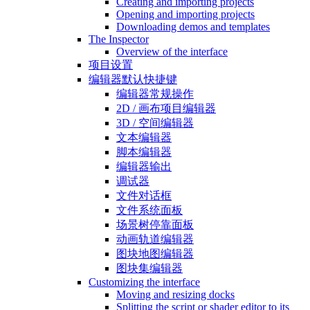
Creating and importing projects
Opening and importing projects
Downloading demos and templates
The Inspector
Overview of the interface
项目设置
编辑器默认快捷键
编辑器常规操作
2D / 画布项目编辑器
3D / 空间编辑器
文本编辑器
脚本编辑器
编辑器输出
调试器
文件对话框
文件系统面板
场景树停靠面板
动画轨道编辑器
图块地图编辑器
图块集编辑器
Customizing the interface
Moving and resizing docks
Splitting the script or shader editor to its