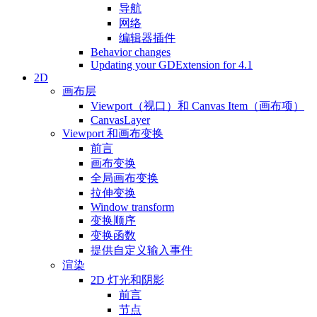
导航
网络
编辑器插件
Behavior changes
Updating your GDExtension for 4.1
2D
画布层
Viewport（视口）和 Canvas Item（画布项）
CanvasLayer
Viewport 和画布变换
前言
画布变换
全局画布变换
拉伸变换
Window transform
变换顺序
变换函数
提供自定义输入事件
渲染
2D 灯光和阴影
前言
节点