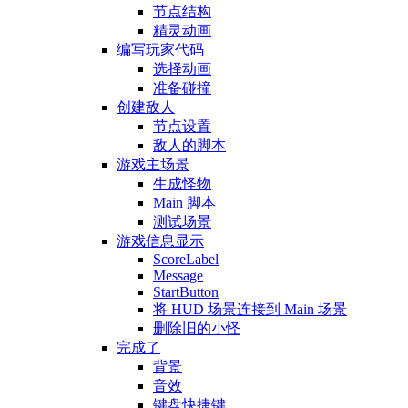
节点结构
精灵动画
编写玩家代码
选择动画
准备碰撞
创建敌人
节点设置
敌人的脚本
游戏主场景
生成怪物
Main 脚本
测试场景
游戏信息显示
ScoreLabel
Message
StartButton
将 HUD 场景连接到 Main 场景
删除旧的小怪
完成了
背景
音效
键盘快捷键