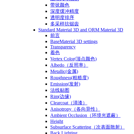
带状颜色
深度缓冲精度
透明度排序
多采样抗锯齿
Standard Material 3D and ORM Material 3D
前言
BaseMaterial 3D settings
Transparency
着色
Vertex Color(顶点颜色)
Albedo（反照率）
Metallic(金属)
Roughness(粗糙度)
Emission(发射)
法线贴图
Rim(边缘)
Clearcoat（清漆）
Anisotropy（各向异性）
Ambient Occlusion（环境光遮蔽）
Height
Subsurface Scattering（次表面散射）
Back Lighting