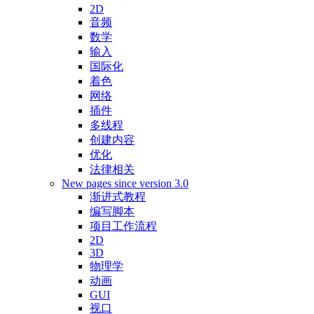
2D
音频
数学
输入
国际化
着色
网络
插件
多线程
创建内容
优化
法律相关
New pages since version 3.0
渐进式教程
编写脚本
项目工作流程
2D
3D
物理学
动画
GUI
视口