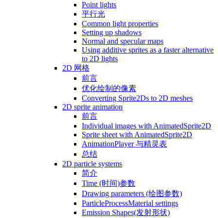
Point lights
平行光
Common light properties
Setting up shadows
Normal and specular maps
Using additive sprites as a faster alternative
to 2D lights
2D 网格
前言
优化绘制的像素
Converting Sprite2Ds to 2D meshes
2D sprite animation
前言
Individual images with AnimatedSprite2D
Sprite sheet with AnimatedSprite2D
AnimationPlayer 与精灵表
总结
2D particle systems
简介
Time (时间)参数
Drawing parameters (绘图参数)
ParticleProcessMaterial settings
Emission Shapes(发射形状)