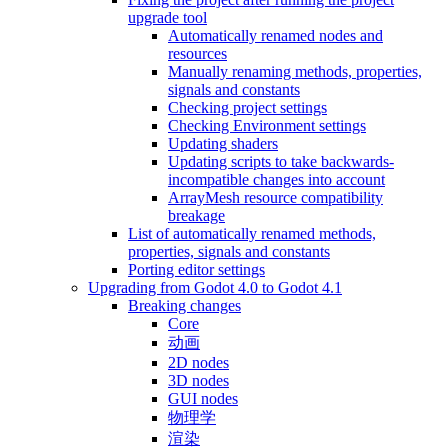
upgrade tool
Automatically renamed nodes and
resources
Manually renaming methods, properties,
signals and constants
Checking project settings
Checking Environment settings
Updating shaders
Updating scripts to take backwards-
incompatible changes into account
ArrayMesh resource compatibility
breakage
List of automatically renamed methods,
properties, signals and constants
Porting editor settings
Upgrading from Godot 4.0 to Godot 4.1
Breaking changes
Core
动画
2D nodes
3D nodes
GUI nodes
物理学
渲染