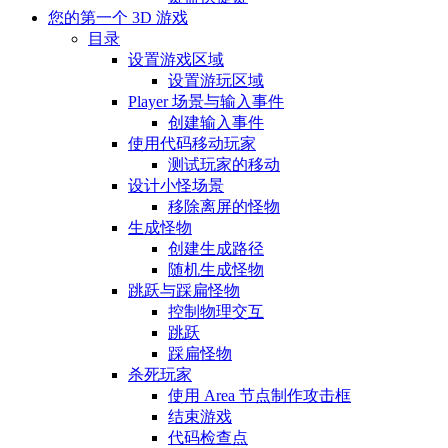
您的第一个 3D 游戏
目录
设置游戏区域
设置游玩区域
Player 场景与输入事件
创建输入事件
使用代码移动玩家
测试玩家的移动
设计小怪场景
移除离屏的怪物
生成怪物
创建生成路径
随机生成怪物
跳跃与踩扁怪物
控制物理交互
跳跃
踩扁怪物
杀死玩家
使用 Area 节点制作攻击框
结束游戏
代码检查点