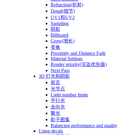
Refraction(折射)
Detail(细节)
UV1和UV2
Sampling
阴影
Billboard
Grow(增长)
变换
Proximity and Distance Fade
Material Settings
Render priority(渲染优先级)
Next Pass
3D 灯光和阴影
前言
光节点
Light number limits
平行光
全向光
聚光
影子图集
Balancing performance and quality
Using decals