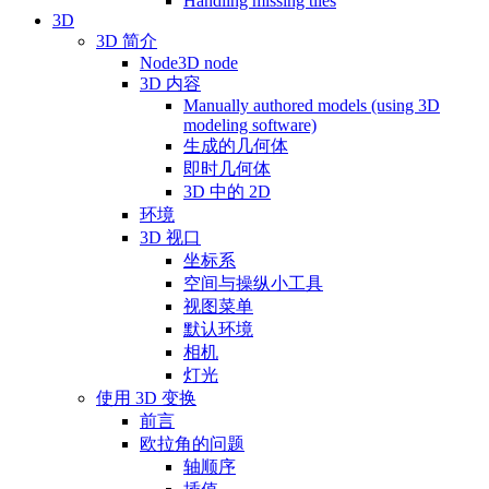
Handling missing tiles
3D
3D 简介
Node3D node
3D 内容
Manually authored models (using 3D
modeling software)
生成的几何体
即时几何体
3D 中的 2D
环境
3D 视口
坐标系
空间与操纵小工具
视图菜单
默认环境
相机
灯光
使用 3D 变换
前言
欧拉角的问题
轴顺序