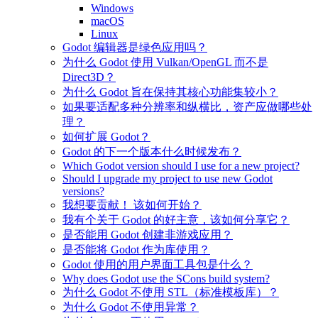
Windows
macOS
Linux
Godot 编辑器是绿色应用吗？
为什么 Godot 使用 Vulkan/OpenGL 而不是
Direct3D？
为什么 Godot 旨在保持其核心功能集较小？
如果要适配多种分辨率和纵横比，资产应做哪些处
理？
如何扩展 Godot？
Godot 的下一个版本什么时候发布？
Which Godot version should I use for a new project?
Should I upgrade my project to use new Godot
versions?
我想要贡献！ 该如何开始？
我有个关于 Godot 的好主意，该如何分享它？
是否能用 Godot 创建非游戏应用？
是否能将 Godot 作为库使用？
Godot 使用的用户界面工具包是什么？
Why does Godot use the SCons build system?
为什么 Godot 不使用 STL（标准模板库）？
为什么 Godot 不使用异常？