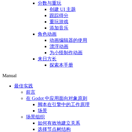
分数与重玩
创建 UI 主题
跟踪得分
重玩游戏
添加音乐
角色动画
动画编辑器的使用
漂浮动画
为小怪制作动画
来日方长
探索本手册
Manual
最佳实践
前言
在 Godot 中应用面向对象原则
脚本在引擎中的工作原理
场景
场景组织
如何有效地建立关系
选择节点树结构