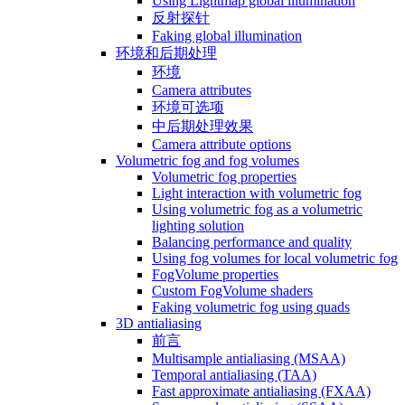
Using Lightmap global illumination
反射探针
Faking global illumination
环境和后期处理
环境
Camera attributes
环境可选项
中后期处理效果
Camera attribute options
Volumetric fog and fog volumes
Volumetric fog properties
Light interaction with volumetric fog
Using volumetric fog as a volumetric
lighting solution
Balancing performance and quality
Using fog volumes for local volumetric fog
FogVolume properties
Custom FogVolume shaders
Faking volumetric fog using quads
3D antialiasing
前言
Multisample antialiasing (MSAA)
Temporal antialiasing (TAA)
Fast approximate antialiasing (FXAA)