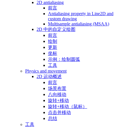
2D antialiasing
前言
Antialiasing property in Line2D and
custom drawing
Multisample antialiasing (MSAA)
2D 中的自定义绘图
前言
绘制
更新
坐标
示例：绘制圆弧
工具
Physics and movement
2D 运动概述
前言
场景布置
八向移动
旋转+移动
旋转+移动（鼠标）
点击并移动
总结
工具