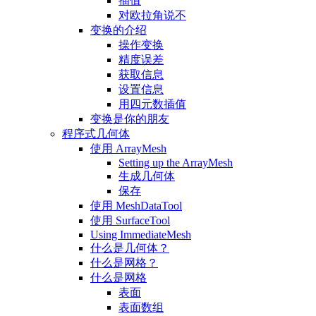
插值
对欧拉角说不
变换的介绍
操作变换
精度误差
获取信息
设置信息
用四元数插值
变换是你的朋友
程序式几何体
使用 ArrayMesh
Setting up the ArrayMesh
生成几何体
保存
使用 MeshDataTool
使用 SurfaceTool
Using ImmediateMesh
什么是几何体？
什么是网格？
什么是网格
表面
表面数组