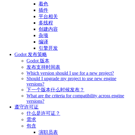
着色
插件
平台相关
多线程
创建内容
杂项
编译
引擎开发
Godot 发布策略
Godot 版本
发布支持时间表
Which version should I use for a new project?
Should I upgrade my project to use new engine
versions?
下一个版本什么时候发布？
What are the criteria for compatibility across engine
versions?
遵守许可证
什么是许可证？
需求
包含
演职员表