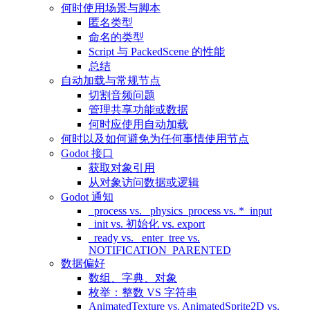
何时使用场景与脚本
匿名类型
命名的类型
Script 与 PackedScene 的性能
总结
自动加载与常规节点
切割音频问题
管理共享功能或数据
何时应使用自动加载
何时以及如何避免为任何事情使用节点
Godot 接口
获取对象引用
从对象访问数据或逻辑
Godot 通知
_process vs. _physics_process vs. *_input
_init vs. 初始化 vs. export
_ready vs. _enter_tree vs.
NOTIFICATION_PARENTED
数据偏好
数组、字典、对象
枚举：整数 VS 字符串
AnimatedTexture vs. AnimatedSprite2D vs.