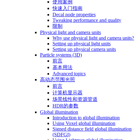
使用案例
快速入门指南
Decal node properties
Tweaking performance and quality
限制
Physical light and camera units
Why use physical light and camera units?
Setting up physical light units
Setting up physical camera units
Particle systems (3D)
前言
基本用法
Advanced topics
高动态范围光照
前言
计算机显示器
场景线性和资源管道
HDR的参数
Global illumination
Introduction to global illumination
Using Voxel global illumination
Signed distance field global illumination
(SDFGI)