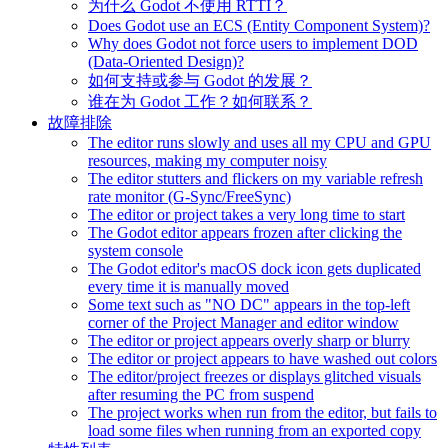
为什么 Godot 不使用 RTTI？
Does Godot use an ECS (Entity Component System)?
Why does Godot not force users to implement DOD
(Data-Oriented Design)?
如何支持或参与 Godot 的发展？
谁在为 Godot 工作？如何联系？
故障排除
The editor runs slowly and uses all my CPU and GPU
resources, making my computer noisy
The editor stutters and flickers on my variable refresh
rate monitor (G-Sync/FreeSync)
The editor or project takes a very long time to start
The Godot editor appears frozen after clicking the
system console
The Godot editor's macOS dock icon gets duplicated
every time it is manually moved
Some text such as "NO DC" appears in the top-left
corner of the Project Manager and editor window
The editor or project appears overly sharp or blurry
The editor or project appears to have washed out colors
The editor/project freezes or displays glitched visuals
after resuming the PC from suspend
The project works when run from the editor, but fails to
load some files when running from an exported copy