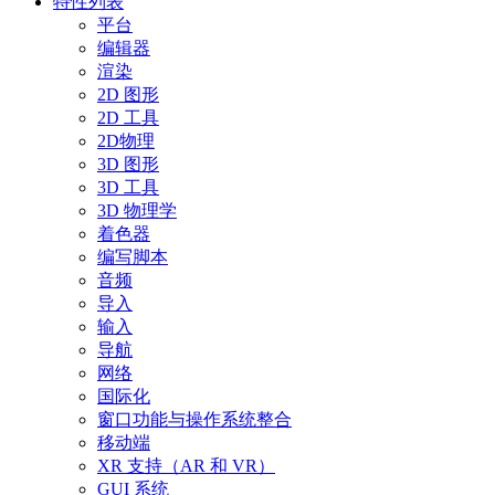
特性列表
平台
编辑器
渲染
2D 图形
2D 工具
2D物理
3D 图形
3D 工具
3D 物理学
着色器
编写脚本
音频
导入
输入
导航
网络
国际化
窗口功能与操作系统整合
移动端
XR 支持（AR 和 VR）
GUI 系统