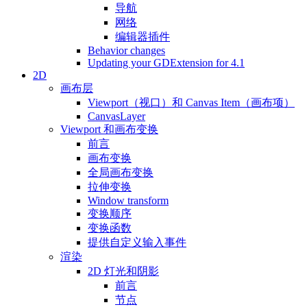
导航
网络
编辑器插件
Behavior changes
Updating your GDExtension for 4.1
2D
画布层
Viewport（视口）和 Canvas Item（画布项）
CanvasLayer
Viewport 和画布变换
前言
画布变换
全局画布变换
拉伸变换
Window transform
变换顺序
变换函数
提供自定义输入事件
渲染
2D 灯光和阴影
前言
节点