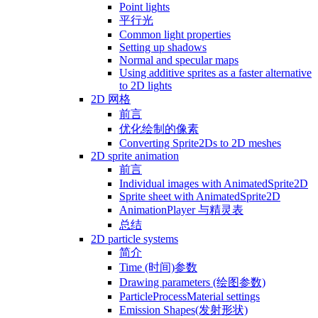
Point lights
平行光
Common light properties
Setting up shadows
Normal and specular maps
Using additive sprites as a faster alternative
to 2D lights
2D 网格
前言
优化绘制的像素
Converting Sprite2Ds to 2D meshes
2D sprite animation
前言
Individual images with AnimatedSprite2D
Sprite sheet with AnimatedSprite2D
AnimationPlayer 与精灵表
总结
2D particle systems
简介
Time (时间)参数
Drawing parameters (绘图参数)
ParticleProcessMaterial settings
Emission Shapes(发射形状)