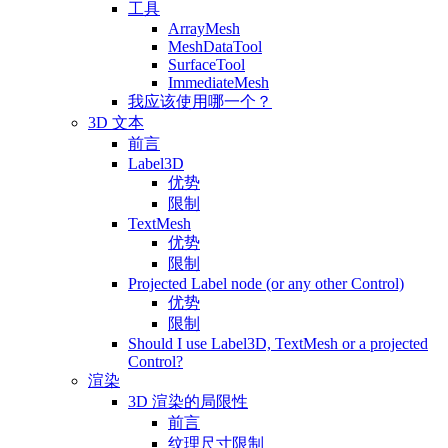
工具
ArrayMesh
MeshDataTool
SurfaceTool
ImmediateMesh
我应该使用哪一个？
3D 文本
前言
Label3D
优势
限制
TextMesh
优势
限制
Projected Label node (or any other Control)
优势
限制
Should I use Label3D, TextMesh or a projected
Control?
渲染
3D 渲染的局限性
前言
纹理尺寸限制