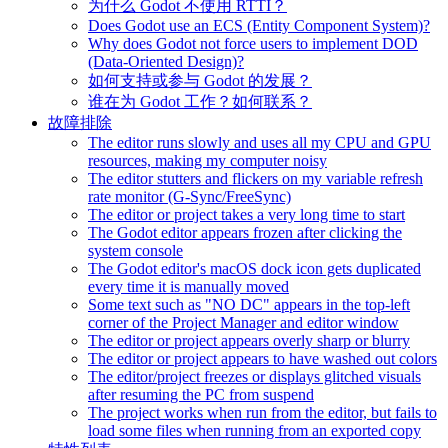
为什么 Godot 不使用 RTTI？
Does Godot use an ECS (Entity Component System)?
Why does Godot not force users to implement DOD
(Data-Oriented Design)?
如何支持或参与 Godot 的发展？
谁在为 Godot 工作？如何联系？
故障排除
The editor runs slowly and uses all my CPU and GPU
resources, making my computer noisy
The editor stutters and flickers on my variable refresh
rate monitor (G-Sync/FreeSync)
The editor or project takes a very long time to start
The Godot editor appears frozen after clicking the
system console
The Godot editor's macOS dock icon gets duplicated
every time it is manually moved
Some text such as "NO DC" appears in the top-left
corner of the Project Manager and editor window
The editor or project appears overly sharp or blurry
The editor or project appears to have washed out colors
The editor/project freezes or displays glitched visuals
after resuming the PC from suspend
The project works when run from the editor, but fails to
load some files when running from an exported copy