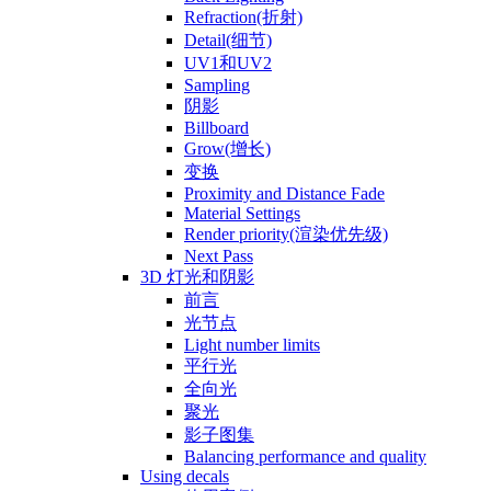
Refraction(折射)
Detail(细节)
UV1和UV2
Sampling
阴影
Billboard
Grow(增长)
变换
Proximity and Distance Fade
Material Settings
Render priority(渲染优先级)
Next Pass
3D 灯光和阴影
前言
光节点
Light number limits
平行光
全向光
聚光
影子图集
Balancing performance and quality
Using decals