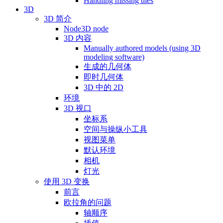
Handling missing tiles
3D
3D 简介
Node3D node
3D 内容
Manually authored models (using 3D
modeling software)
生成的几何体
即时几何体
3D 中的 2D
环境
3D 视口
坐标系
空间与操纵小工具
视图菜单
默认环境
相机
灯光
使用 3D 变换
前言
欧拉角的问题
轴顺序