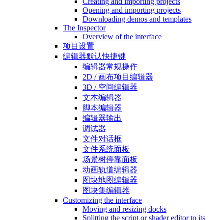
Creating and importing projects
Opening and importing projects
Downloading demos and templates
The Inspector
Overview of the interface
项目设置
编辑器默认快捷键
编辑器常规操作
2D / 画布项目编辑器
3D / 空间编辑器
文本编辑器
脚本编辑器
编辑器输出
调试器
文件对话框
文件系统面板
场景树停靠面板
动画轨道编辑器
图块地图编辑器
图块集编辑器
Customizing the interface
Moving and resizing docks
Splitting the script or shader editor to its