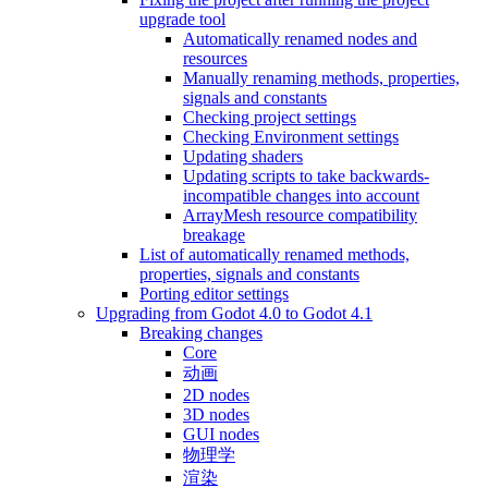
upgrade tool
Automatically renamed nodes and
resources
Manually renaming methods, properties,
signals and constants
Checking project settings
Checking Environment settings
Updating shaders
Updating scripts to take backwards-
incompatible changes into account
ArrayMesh resource compatibility
breakage
List of automatically renamed methods,
properties, signals and constants
Porting editor settings
Upgrading from Godot 4.0 to Godot 4.1
Breaking changes
Core
动画
2D nodes
3D nodes
GUI nodes
物理学
渲染