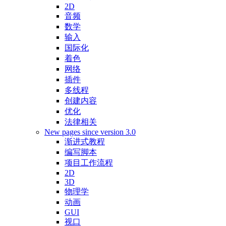
2D
音频
数学
输入
国际化
着色
网络
插件
多线程
创建内容
优化
法律相关
New pages since version 3.0
渐进式教程
编写脚本
项目工作流程
2D
3D
物理学
动画
GUI
视口