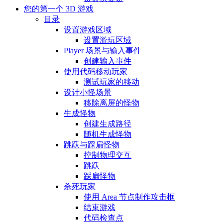
您的第一个 3D 游戏
目录
设置游戏区域
设置游玩区域
Player 场景与输入事件
创建输入事件
使用代码移动玩家
测试玩家的移动
设计小怪场景
移除离屏的怪物
生成怪物
创建生成路径
随机生成怪物
跳跃与踩扁怪物
控制物理交互
跳跃
踩扁怪物
杀死玩家
使用 Area 节点制作攻击框
结束游戏
代码检查点