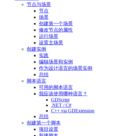
节点与场景
节点
场景
创建第一个场景
修改节点的属性
运行场景
设置主场景
创建实例
实践
编辑场景和实例
作为设计语言的场景实例
总结
脚本语言
可用的脚本语言
我应该使用哪种语言？
GDScript
.NET / C#
C++ via GDExtension
总结
创建第一个脚本
项目设置
新建脚本