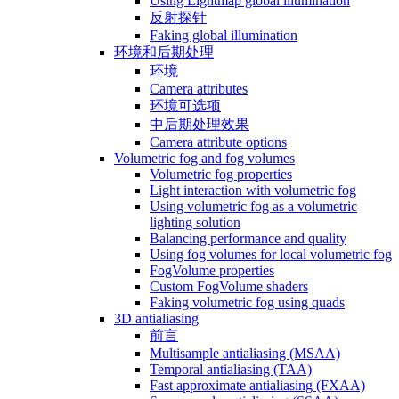
Using Lightmap global illumination
反射探针
Faking global illumination
环境和后期处理
环境
Camera attributes
环境可选项
中后期处理效果
Camera attribute options
Volumetric fog and fog volumes
Volumetric fog properties
Light interaction with volumetric fog
Using volumetric fog as a volumetric
lighting solution
Balancing performance and quality
Using fog volumes for local volumetric fog
FogVolume properties
Custom FogVolume shaders
Faking volumetric fog using quads
3D antialiasing
前言
Multisample antialiasing (MSAA)
Temporal antialiasing (TAA)
Fast approximate antialiasing (FXAA)