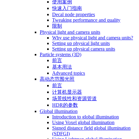
使用案例
快速入门指南
Decal node properties
Tweaking performance and quality
限制
Physical light and camera units
Why use physical light and camera units?
Setting up physical light units
Setting up physical camera units
Particle systems (3D)
前言
基本用法
Advanced topics
高动态范围光照
前言
计算机显示器
场景线性和资源管道
HDR的参数
Global illumination
Introduction to global illumination
Using Voxel global illumination
Signed distance field global illumination
(SDFGI)