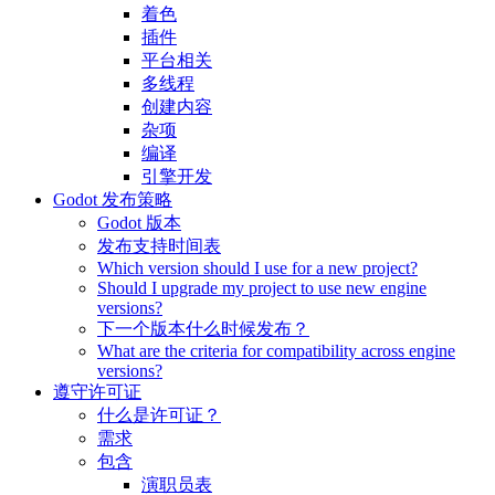
着色
插件
平台相关
多线程
创建内容
杂项
编译
引擎开发
Godot 发布策略
Godot 版本
发布支持时间表
Which version should I use for a new project?
Should I upgrade my project to use new engine
versions?
下一个版本什么时候发布？
What are the criteria for compatibility across engine
versions?
遵守许可证
什么是许可证？
需求
包含
演职员表