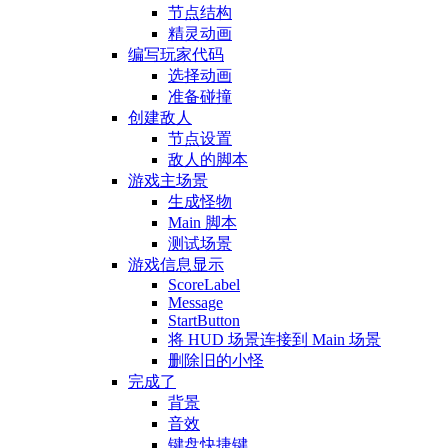
节点结构
精灵动画
编写玩家代码
选择动画
准备碰撞
创建敌人
节点设置
敌人的脚本
游戏主场景
生成怪物
Main 脚本
测试场景
游戏信息显示
ScoreLabel
Message
StartButton
将 HUD 场景连接到 Main 场景
删除旧的小怪
完成了
背景
音效
键盘快捷键