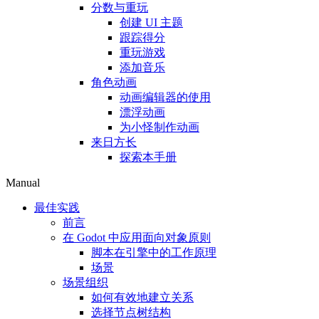
分数与重玩
创建 UI 主题
跟踪得分
重玩游戏
添加音乐
角色动画
动画编辑器的使用
漂浮动画
为小怪制作动画
来日方长
探索本手册
Manual
最佳实践
前言
在 Godot 中应用面向对象原则
脚本在引擎中的工作原理
场景
场景组织
如何有效地建立关系
选择节点树结构