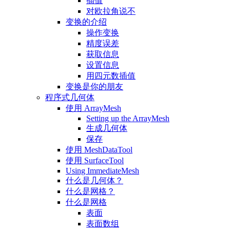
插值
对欧拉角说不
变换的介绍
操作变换
精度误差
获取信息
设置信息
用四元数插值
变换是你的朋友
程序式几何体
使用 ArrayMesh
Setting up the ArrayMesh
生成几何体
保存
使用 MeshDataTool
使用 SurfaceTool
Using ImmediateMesh
什么是几何体？
什么是网格？
什么是网格
表面
表面数组