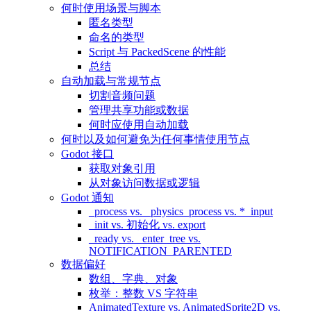
何时使用场景与脚本
匿名类型
命名的类型
Script 与 PackedScene 的性能
总结
自动加载与常规节点
切割音频问题
管理共享功能或数据
何时应使用自动加载
何时以及如何避免为任何事情使用节点
Godot 接口
获取对象引用
从对象访问数据或逻辑
Godot 通知
_process vs. _physics_process vs. *_input
_init vs. 初始化 vs. export
_ready vs. _enter_tree vs.
NOTIFICATION_PARENTED
数据偏好
数组、字典、对象
枚举：整数 VS 字符串
AnimatedTexture vs. AnimatedSprite2D vs.