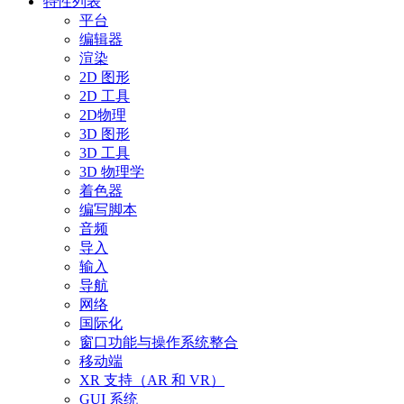
特性列表
平台
编辑器
渲染
2D 图形
2D 工具
2D物理
3D 图形
3D 工具
3D 物理学
着色器
编写脚本
音频
导入
输入
导航
网络
国际化
窗口功能与操作系统整合
移动端
XR 支持（AR 和 VR）
GUI 系统