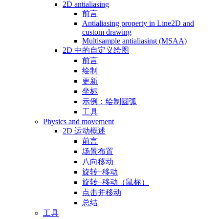
2D antialiasing
前言
Antialiasing property in Line2D and
custom drawing
Multisample antialiasing (MSAA)
2D 中的自定义绘图
前言
绘制
更新
坐标
示例：绘制圆弧
工具
Physics and movement
2D 运动概述
前言
场景布置
八向移动
旋转+移动
旋转+移动（鼠标）
点击并移动
总结
工具