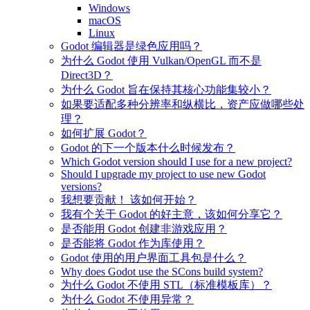
Windows
macOS
Linux
Godot 编辑器是绿色应用吗？
为什么 Godot 使用 Vulkan/OpenGL 而不是
Direct3D？
为什么 Godot 旨在保持其核心功能集较小？
如果要适配多种分辨率和纵横比，资产应做哪些处
理？
如何扩展 Godot？
Godot 的下一个版本什么时候发布？
Which Godot version should I use for a new project?
Should I upgrade my project to use new Godot
versions?
我想要贡献！ 该如何开始？
我有个关于 Godot 的好主意，该如何分享它？
是否能用 Godot 创建非游戏应用？
是否能将 Godot 作为库使用？
Godot 使用的用户界面工具包是什么？
Why does Godot use the SCons build system?
为什么 Godot 不使用 STL（标准模板库）？
为什么 Godot 不使用异常？