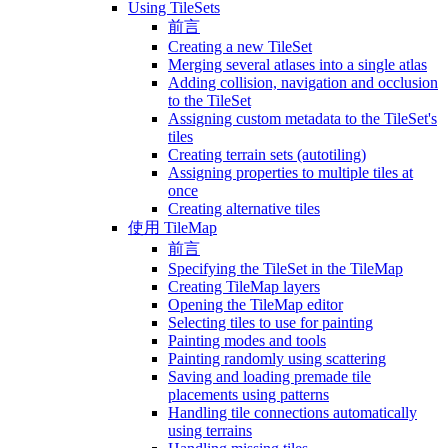
Using TileSets
前言
Creating a new TileSet
Merging several atlases into a single atlas
Adding collision, navigation and occlusion
to the TileSet
Assigning custom metadata to the TileSet's
tiles
Creating terrain sets (autotiling)
Assigning properties to multiple tiles at
once
Creating alternative tiles
使用 TileMap
前言
Specifying the TileSet in the TileMap
Creating TileMap layers
Opening the TileMap editor
Selecting tiles to use for painting
Painting modes and tools
Painting randomly using scattering
Saving and loading premade tile
placements using patterns
Handling tile connections automatically
using terrains