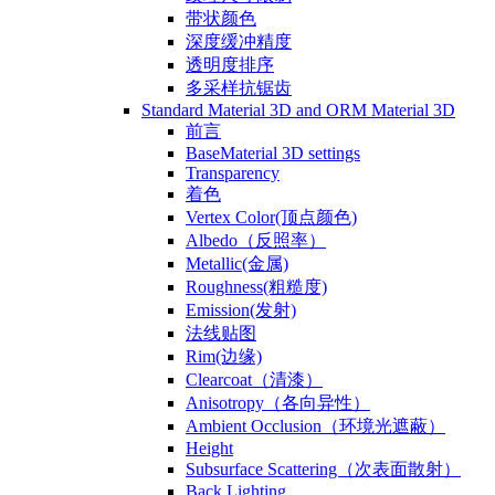
带状颜色
深度缓冲精度
透明度排序
多采样抗锯齿
Standard Material 3D and ORM Material 3D
前言
BaseMaterial 3D settings
Transparency
着色
Vertex Color(顶点颜色)
Albedo（反照率）
Metallic(金属)
Roughness(粗糙度)
Emission(发射)
法线贴图
Rim(边缘)
Clearcoat（清漆）
Anisotropy（各向异性）
Ambient Occlusion（环境光遮蔽）
Height
Subsurface Scattering（次表面散射）
Back Lighting