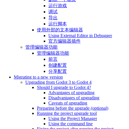
运行游戏
调试
导出
运行脚本
使用外部的文本编辑器
Using External Editor in Debugger
官方编辑器插件
管理编辑器功能
管理编辑器功能
前言
创建配置
分享配置
Migrating to a new version
Upgrading from Godot 3 to Godot 4
Should I upgrade to Godot 4?
Advantages of upgrading
Disadvantages of upgrading
Caveats of upgrading
Preparing before the upgrade (optional)
Running the project upgrade tool
Using the Project Manager
Using the command line
Fixing the project after running the project