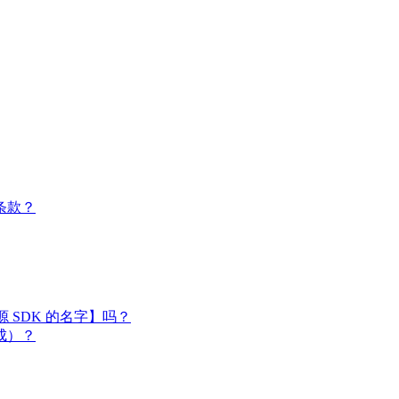
条款？
闭源 SDK 的名字】吗？
成）？