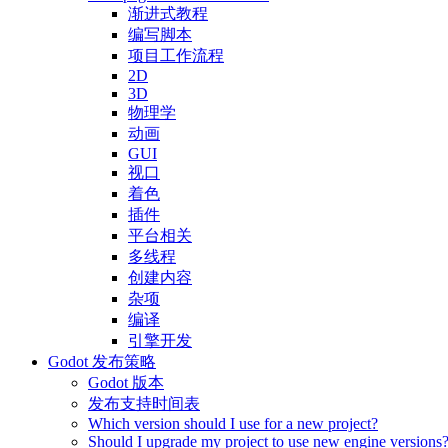
渐进式教程
编写脚本
项目工作流程
2D
3D
物理学
动画
GUI
视口
着色
插件
平台相关
多线程
创建内容
杂项
编译
引擎开发
Godot 发布策略
Godot 版本
发布支持时间表
Which version should I use for a new project?
Should I upgrade my project to use new engine versions