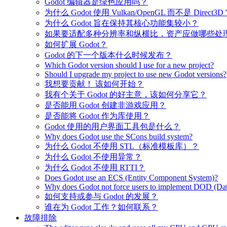
Godot 编辑器是绿色应用吗？
为什么 Godot 使用 Vulkan/OpenGL 而不是 Direct3D
为什么 Godot 旨在保持其核心功能集较小？
如果要适配多种分辨率和纵横比，资产应做哪些处
如何扩展 Godot？
Godot 的下一个版本什么时候发布？
Which Godot version should I use for a new project?
Should I upgrade my project to use new Godot versions?
我想要贡献！ 该如何开始？
我有个关于 Godot 的好主意，该如何分享它？
是否能用 Godot 创建非游戏应用？
是否能将 Godot 作为库使用？
Godot 使用的用户界面工具包是什么？
Why does Godot use the SCons build system?
为什么 Godot 不使用 STL（标准模板库）？
为什么 Godot 不使用异常？
为什么 Godot 不使用 RTTI？
Does Godot use an ECS (Entity Component System)?
Why does Godot not force users to implement DOD (Dat
如何支持或参与 Godot 的发展？
谁在为 Godot 工作？如何联系？
故障排除