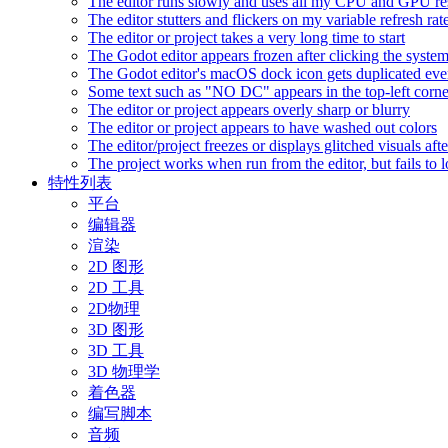
The editor runs slowly and uses all my CPU and GPU r
The editor stutters and flickers on my variable refresh r
The editor or project takes a very long time to start
The Godot editor appears frozen after clicking the syste
The Godot editor's macOS dock icon gets duplicated eve
Some text such as "NO DC" appears in the top-left corn
The editor or project appears overly sharp or blurry
The editor or project appears to have washed out colors
The editor/project freezes or displays glitched visuals a
The project works when run from the editor, but fails to
特性列表
平台
编辑器
渲染
2D 图形
2D 工具
2D物理
3D 图形
3D 工具
3D 物理学
着色器
编写脚本
音频