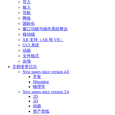
导入
输入
导航
网络
国际化
窗口功能与操作系统整合
移动端
XR 支持（AR 和 VR）
GUI 系统
动画
文件格式
杂项
文档变更日志
New pages since version 4.0
开发
Migrating
物理学
New pages since version 3.6
2D
3D
动画
资产管线