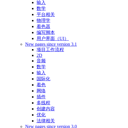
输入
数学
平台相关
物理学
着色器
编写脚本
用户界面（UI）
New pages since version 3.1
项目工作流程
2D
音频
数学
输入
国际化
着色
网络
插件
多线程
创建内容
优化
法律相关
New pages since version 3.0