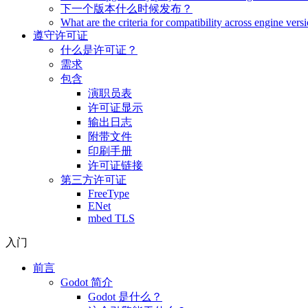
下一个版本什么时候发布？
What are the criteria for compatibility across engine vers
遵守许可证
什么是许可证？
需求
包含
演职员表
许可证显示
输出日志
附带文件
印刷手册
许可证链接
第三方许可证
FreeType
ENet
mbed TLS
入门
前言
Godot 简介
Godot 是什么？