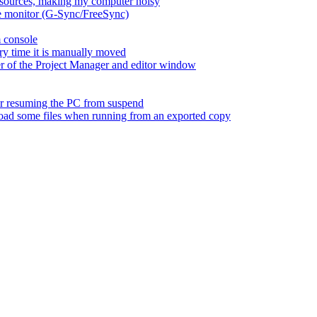
esources, making my computer noisy
ate monitor (G-Sync/FreeSync)
m console
ry time it is manually moved
er of the Project Manager and editor window
fter resuming the PC from suspend
 load some files when running from an exported copy