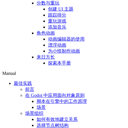
分数与重玩
创建 UI 主题
跟踪得分
重玩游戏
添加音乐
角色动画
动画编辑器的使用
漂浮动画
为小怪制作动画
来日方长
探索本手册
Manual
最佳实践
前言
在 Godot 中应用面向对象原则
脚本在引擎中的工作原理
场景
场景组织
如何有效地建立关系
选择节点树结构