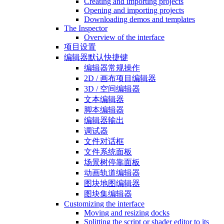
Creating and importing projects
Opening and importing projects
Downloading demos and templates
The Inspector
Overview of the interface
项目设置
编辑器默认快捷键
编辑器常规操作
2D / 画布项目编辑器
3D / 空间编辑器
文本编辑器
脚本编辑器
编辑器输出
调试器
文件对话框
文件系统面板
场景树停靠面板
动画轨道编辑器
图块地图编辑器
图块集编辑器
Customizing the interface
Moving and resizing docks
Splitting the script or shader editor to its