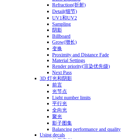
Refraction(折射)
Detail(细节)
UV1和UV2
Sampling
阴影
Billboard
Grow(增长)
变换
Proximity and Distance Fade
Material Settings
Render priority(渲染优先级)
Next Pass
3D 灯光和阴影
前言
光节点
Light number limits
平行光
全向光
聚光
影子图集
Balancing performance and quality
Using decals