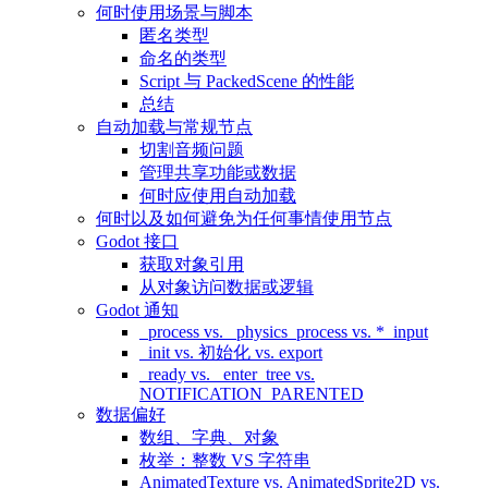
何时使用场景与脚本
匿名类型
命名的类型
Script 与 PackedScene 的性能
总结
自动加载与常规节点
切割音频问题
管理共享功能或数据
何时应使用自动加载
何时以及如何避免为任何事情使用节点
Godot 接口
获取对象引用
从对象访问数据或逻辑
Godot 通知
_process vs. _physics_process vs. *_input
_init vs. 初始化 vs. export
_ready vs. _enter_tree vs.
NOTIFICATION_PARENTED
数据偏好
数组、字典、对象
枚举：整数 VS 字符串
AnimatedTexture vs. AnimatedSprite2D vs.