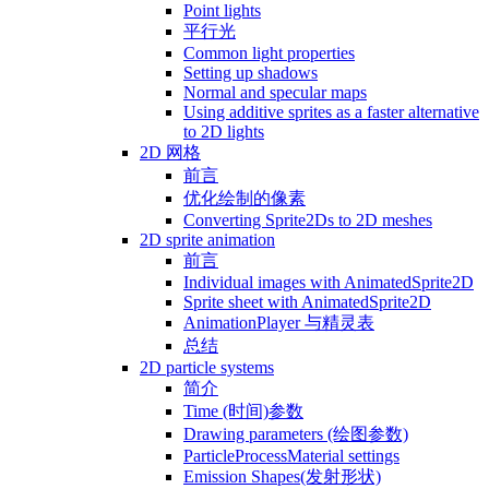
Point lights
平行光
Common light properties
Setting up shadows
Normal and specular maps
Using additive sprites as a faster alternative
to 2D lights
2D 网格
前言
优化绘制的像素
Converting Sprite2Ds to 2D meshes
2D sprite animation
前言
Individual images with AnimatedSprite2D
Sprite sheet with AnimatedSprite2D
AnimationPlayer 与精灵表
总结
2D particle systems
简介
Time (时间)参数
Drawing parameters (绘图参数)
ParticleProcessMaterial settings
Emission Shapes(发射形状)