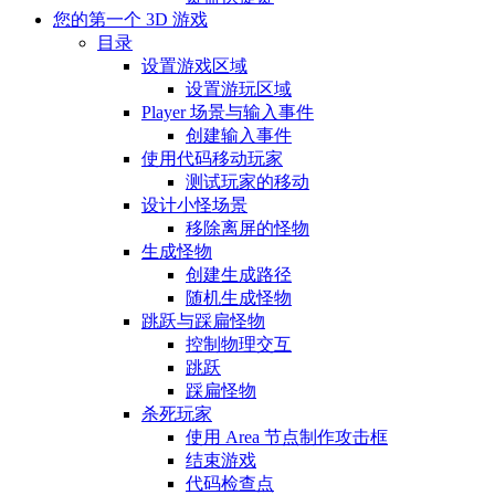
您的第一个 3D 游戏
目录
设置游戏区域
设置游玩区域
Player 场景与输入事件
创建输入事件
使用代码移动玩家
测试玩家的移动
设计小怪场景
移除离屏的怪物
生成怪物
创建生成路径
随机生成怪物
跳跃与踩扁怪物
控制物理交互
跳跃
踩扁怪物
杀死玩家
使用 Area 节点制作攻击框
结束游戏
代码检查点