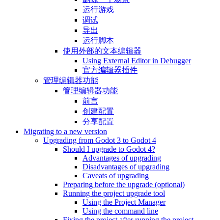
运行游戏
调试
导出
运行脚本
使用外部的文本编辑器
Using External Editor in Debugger
官方编辑器插件
管理编辑器功能
管理编辑器功能
前言
创建配置
分享配置
Migrating to a new version
Upgrading from Godot 3 to Godot 4
Should I upgrade to Godot 4?
Advantages of upgrading
Disadvantages of upgrading
Caveats of upgrading
Preparing before the upgrade (optional)
Running the project upgrade tool
Using the Project Manager
Using the command line
Fixing the project after running the project