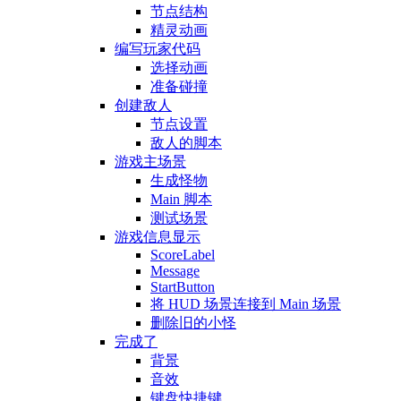
节点结构
精灵动画
编写玩家代码
选择动画
准备碰撞
创建敌人
节点设置
敌人的脚本
游戏主场景
生成怪物
Main 脚本
测试场景
游戏信息显示
ScoreLabel
Message
StartButton
将 HUD 场景连接到 Main 场景
删除旧的小怪
完成了
背景
音效
键盘快捷键