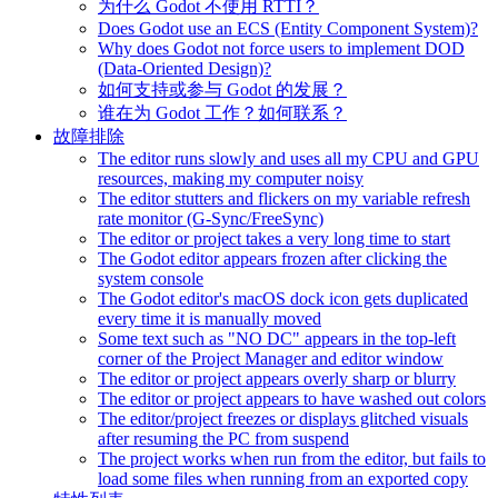
为什么 Godot 不使用 RTTI？
Does Godot use an ECS (Entity Component System)?
Why does Godot not force users to implement DOD
(Data-Oriented Design)?
如何支持或参与 Godot 的发展？
谁在为 Godot 工作？如何联系？
故障排除
The editor runs slowly and uses all my CPU and GPU
resources, making my computer noisy
The editor stutters and flickers on my variable refresh
rate monitor (G-Sync/FreeSync)
The editor or project takes a very long time to start
The Godot editor appears frozen after clicking the
system console
The Godot editor's macOS dock icon gets duplicated
every time it is manually moved
Some text such as "NO DC" appears in the top-left
corner of the Project Manager and editor window
The editor or project appears overly sharp or blurry
The editor or project appears to have washed out colors
The editor/project freezes or displays glitched visuals
after resuming the PC from suspend
The project works when run from the editor, but fails to
load some files when running from an exported copy