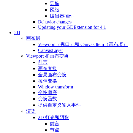
导航
网络
编辑器插件
Behavior changes
Updating your GDExtension for 4.1
2D
画布层
Viewport（视口）和 Canvas Item（画布项）
CanvasLayer
Viewport 和画布变换
前言
画布变换
全局画布变换
拉伸变换
Window transform
变换顺序
变换函数
提供自定义输入事件
渲染
2D 灯光和阴影
前言
节点