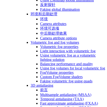
Using Lightmap global illumination
反射探针
Faking global illumination
环境和后期处理
环境
Camera attributes
环境可选项
中后期处理效果
Camera attribute options
Volumetric fog and fog volumes
Volumetric fog properties
Light interaction with volumetric fog
Using volumetric fog as a volumetric
lighting solution
Balancing performance and quality
Using fog volumes for local volumetric fog
FogVolume properties
Custom FogVolume shaders
Faking volumetric fog using quads
3D antialiasing
前言
Multisample antialiasing (MSAA)
Temporal antialiasing (TAA)
Fast approximate antialiasing (FXAA)