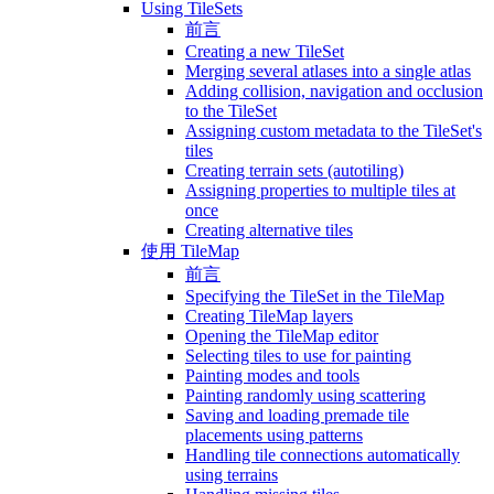
Using TileSets
前言
Creating a new TileSet
Merging several atlases into a single atlas
Adding collision, navigation and occlusion
to the TileSet
Assigning custom metadata to the TileSet's
tiles
Creating terrain sets (autotiling)
Assigning properties to multiple tiles at
once
Creating alternative tiles
使用 TileMap
前言
Specifying the TileSet in the TileMap
Creating TileMap layers
Opening the TileMap editor
Selecting tiles to use for painting
Painting modes and tools
Painting randomly using scattering
Saving and loading premade tile
placements using patterns
Handling tile connections automatically
using terrains