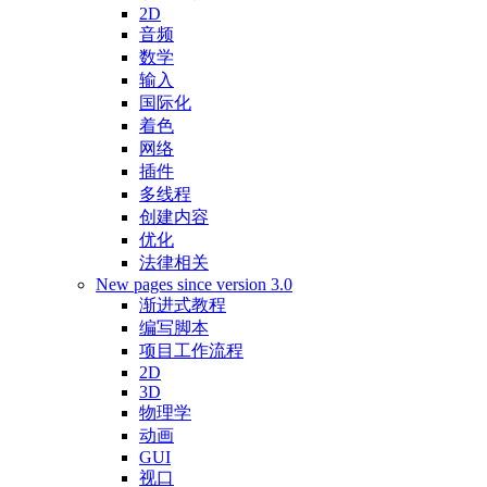
2D
音频
数学
输入
国际化
着色
网络
插件
多线程
创建内容
优化
法律相关
New pages since version 3.0
渐进式教程
编写脚本
项目工作流程
2D
3D
物理学
动画
GUI
视口