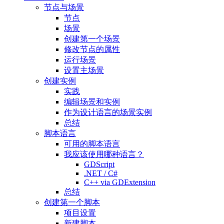
节点与场景
节点
场景
创建第一个场景
修改节点的属性
运行场景
设置主场景
创建实例
实践
编辑场景和实例
作为设计语言的场景实例
总结
脚本语言
可用的脚本语言
我应该使用哪种语言？
GDScript
.NET / C#
C++ via GDExtension
总结
创建第一个脚本
项目设置
新建脚本