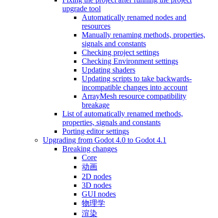
upgrade tool
Automatically renamed nodes and
resources
Manually renaming methods, properties,
signals and constants
Checking project settings
Checking Environment settings
Updating shaders
Updating scripts to take backwards-
incompatible changes into account
ArrayMesh resource compatibility
breakage
List of automatically renamed methods,
properties, signals and constants
Porting editor settings
Upgrading from Godot 4.0 to Godot 4.1
Breaking changes
Core
动画
2D nodes
3D nodes
GUI nodes
物理学
渲染