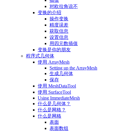
插值
对欧拉角说不
变换的介绍
操作变换
精度误差
获取信息
设置信息
用四元数插值
变换是你的朋友
程序式几何体
使用 ArrayMesh
Setting up the ArrayMesh
生成几何体
保存
使用 MeshDataTool
使用 SurfaceTool
Using ImmediateMesh
什么是几何体？
什么是网格？
什么是网格
表面
表面数组