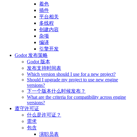
着色
插件
平台相关
多线程
创建内容
杂项
编译
引擎开发
Godot 发布策略
Godot 版本
发布支持时间表
Which version should I use for a new project?
Should I upgrade my project to use new engine
versions?
下一个版本什么时候发布？
What are the criteria for compatibility across engine
versions?
遵守许可证
什么是许可证？
需求
包含
演职员表