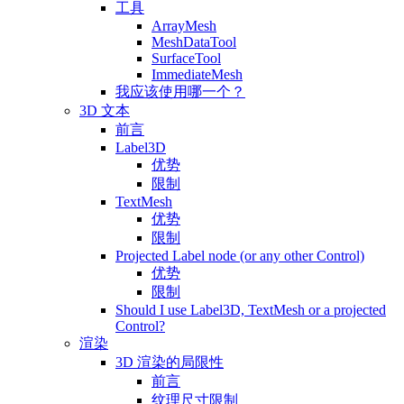
工具
ArrayMesh
MeshDataTool
SurfaceTool
ImmediateMesh
我应该使用哪一个？
3D 文本
前言
Label3D
优势
限制
TextMesh
优势
限制
Projected Label node (or any other Control)
优势
限制
Should I use Label3D, TextMesh or a projected
Control?
渲染
3D 渲染的局限性
前言
纹理尺寸限制