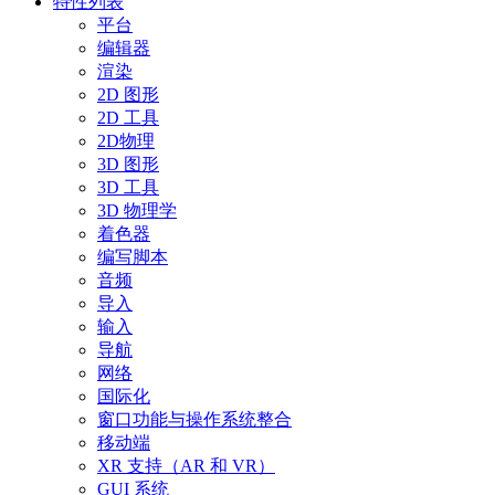
特性列表
平台
编辑器
渲染
2D 图形
2D 工具
2D物理
3D 图形
3D 工具
3D 物理学
着色器
编写脚本
音频
导入
输入
导航
网络
国际化
窗口功能与操作系统整合
移动端
XR 支持（AR 和 VR）
GUI 系统