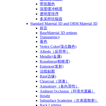
带状颜色
深度缓冲精度
透明度排序
多采样抗锯齿
Standard Material 3D and ORM Material 3D
前言
BaseMaterial 3D settings
Transparency
着色
Vertex Color(顶点颜色)
Albedo（反照率）
Metallic(金属)
Roughness(粗糙度)
Emission(发射)
法线贴图
Rim(边缘)
Clearcoat（清漆）
Anisotropy（各向异性）
Ambient Occlusion（环境光遮蔽）
Height
Subsurface Scattering（次表面散射）
Back Lighting