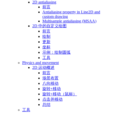
2D antialiasing
前言
Antialiasing property in Line2D and
custom drawing
Multisample antialiasing (MSAA)
2D 中的自定义绘图
前言
绘制
更新
坐标
示例：绘制圆弧
工具
Physics and movement
2D 运动概述
前言
场景布置
八向移动
旋转+移动
旋转+移动（鼠标）
点击并移动
总结
工具