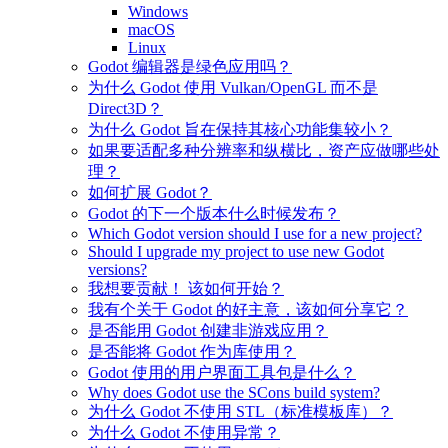
Windows
macOS
Linux
Godot 编辑器是绿色应用吗？
为什么 Godot 使用 Vulkan/OpenGL 而不是
Direct3D？
为什么 Godot 旨在保持其核心功能集较小？
如果要适配多种分辨率和纵横比，资产应做哪些处
理？
如何扩展 Godot？
Godot 的下一个版本什么时候发布？
Which Godot version should I use for a new project?
Should I upgrade my project to use new Godot
versions?
我想要贡献！ 该如何开始？
我有个关于 Godot 的好主意，该如何分享它？
是否能用 Godot 创建非游戏应用？
是否能将 Godot 作为库使用？
Godot 使用的用户界面工具包是什么？
Why does Godot use the SCons build system?
为什么 Godot 不使用 STL（标准模板库）？
为什么 Godot 不使用异常？