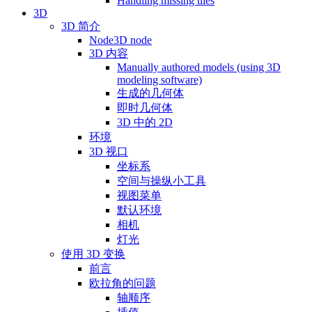
Handling missing tiles
3D
3D 简介
Node3D node
3D 内容
Manually authored models (using 3D
modeling software)
生成的几何体
即时几何体
3D 中的 2D
环境
3D 视口
坐标系
空间与操纵小工具
视图菜单
默认环境
相机
灯光
使用 3D 变换
前言
欧拉角的问题
轴顺序