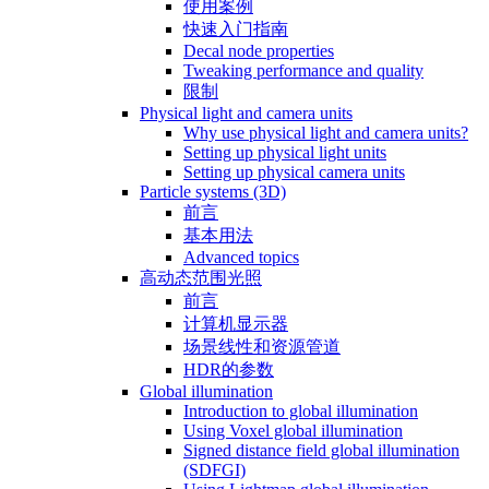
使用案例
快速入门指南
Decal node properties
Tweaking performance and quality
限制
Physical light and camera units
Why use physical light and camera units?
Setting up physical light units
Setting up physical camera units
Particle systems (3D)
前言
基本用法
Advanced topics
高动态范围光照
前言
计算机显示器
场景线性和资源管道
HDR的参数
Global illumination
Introduction to global illumination
Using Voxel global illumination
Signed distance field global illumination
(SDFGI)