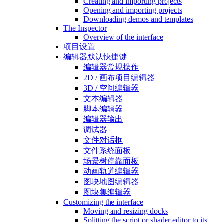
Creating and importing projects
Opening and importing projects
Downloading demos and templates
The Inspector
Overview of the interface
项目设置
编辑器默认快捷键
编辑器常规操作
2D / 画布项目编辑器
3D / 空间编辑器
文本编辑器
脚本编辑器
编辑器输出
调试器
文件对话框
文件系统面板
场景树停靠面板
动画轨道编辑器
图块地图编辑器
图块集编辑器
Customizing the interface
Moving and resizing docks
Splitting the script or shader editor to its