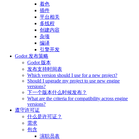
着色
插件
平台相关
多线程
创建内容
杂项
编译
引擎开发
Godot 发布策略
Godot 版本
发布支持时间表
Which version should I use for a new project?
Should I upgrade my project to use new engine
versions?
下一个版本什么时候发布？
What are the criteria for compatibility across engine
versions?
遵守许可证
什么是许可证？
需求
包含
演职员表