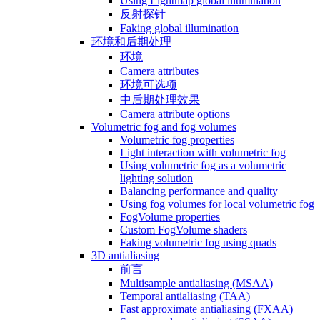
Using Lightmap global illumination
反射探针
Faking global illumination
环境和后期处理
环境
Camera attributes
环境可选项
中后期处理效果
Camera attribute options
Volumetric fog and fog volumes
Volumetric fog properties
Light interaction with volumetric fog
Using volumetric fog as a volumetric
lighting solution
Balancing performance and quality
Using fog volumes for local volumetric fog
FogVolume properties
Custom FogVolume shaders
Faking volumetric fog using quads
3D antialiasing
前言
Multisample antialiasing (MSAA)
Temporal antialiasing (TAA)
Fast approximate antialiasing (FXAA)