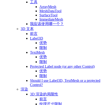
工具
ArrayMesh
MeshDataTool
SurfaceTool
ImmediateMesh
我应该使用哪一个？
3D 文本
前言
Label3D
优势
限制
TextMesh
优势
限制
Projected Label node (or any other Control)
优势
限制
Should I use Label3D, TextMesh or a projected
Control?
渲染
3D 渲染的局限性
前言
纹理尺寸限制