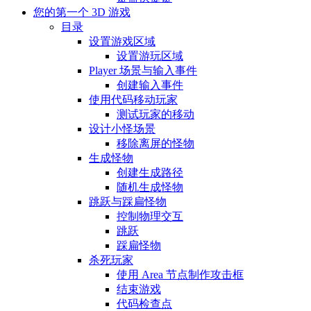
您的第一个 3D 游戏
目录
设置游戏区域
设置游玩区域
Player 场景与输入事件
创建输入事件
使用代码移动玩家
测试玩家的移动
设计小怪场景
移除离屏的怪物
生成怪物
创建生成路径
随机生成怪物
跳跃与踩扁怪物
控制物理交互
跳跃
踩扁怪物
杀死玩家
使用 Area 节点制作攻击框
结束游戏
代码检查点