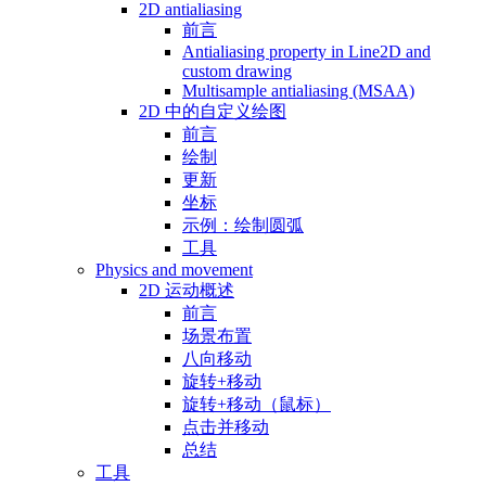
2D antialiasing
前言
Antialiasing property in Line2D and
custom drawing
Multisample antialiasing (MSAA)
2D 中的自定义绘图
前言
绘制
更新
坐标
示例：绘制圆弧
工具
Physics and movement
2D 运动概述
前言
场景布置
八向移动
旋转+移动
旋转+移动（鼠标）
点击并移动
总结
工具