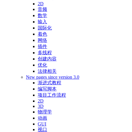
2D
音频
数学
输入
国际化
着色
网络
插件
多线程
创建内容
优化
法律相关
New pages since version 3.0
渐进式教程
编写脚本
项目工作流程
2D
3D
物理学
动画
GUI
视口