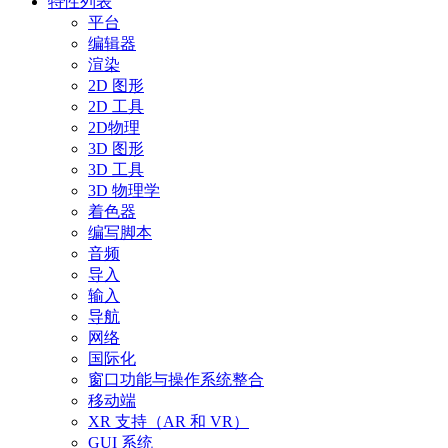
特性列表
平台
编辑器
渲染
2D 图形
2D 工具
2D物理
3D 图形
3D 工具
3D 物理学
着色器
编写脚本
音频
导入
输入
导航
网络
国际化
窗口功能与操作系统整合
移动端
XR 支持（AR 和 VR）
GUI 系统