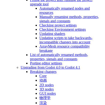
upgrade tool
Automatically renamed nodes and
resources
Manually renaming methods, properties,
signals and constants
Checking project settings
Checking Environment settings
Updating shaders
Updating scripts to take backwards-
incompatible changes into account
ArrayMesh resource compatibility
breakage
List of automatically renamed methods,
properties, signals and constants
Porting editor settings
Upgrading from Godot 4.0 to Godot 4.1
Breaking changes
Core
动画
2D nodes
3D nodes
GUI nodes
物理学
渲染