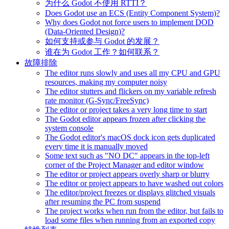
为什么 Godot 不使用 RTTI？
Does Godot use an ECS (Entity Component System)?
Why does Godot not force users to implement DOD
(Data-Oriented Design)?
如何支持或参与 Godot 的发展？
谁在为 Godot 工作？如何联系？
故障排除
The editor runs slowly and uses all my CPU and GPU
resources, making my computer noisy
The editor stutters and flickers on my variable refresh
rate monitor (G-Sync/FreeSync)
The editor or project takes a very long time to start
The Godot editor appears frozen after clicking the
system console
The Godot editor's macOS dock icon gets duplicated
every time it is manually moved
Some text such as "NO DC" appears in the top-left
corner of the Project Manager and editor window
The editor or project appears overly sharp or blurry
The editor or project appears to have washed out colors
The editor/project freezes or displays glitched visuals
after resuming the PC from suspend
The project works when run from the editor, but fails to
load some files when running from an exported copy