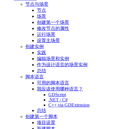
节点与场景
节点
场景
创建第一个场景
修改节点的属性
运行场景
设置主场景
创建实例
实践
编辑场景和实例
作为设计语言的场景实例
总结
脚本语言
可用的脚本语言
我应该使用哪种语言？
GDScript
.NET / C#
C++ via GDExtension
总结
创建第一个脚本
项目设置
新建脚本