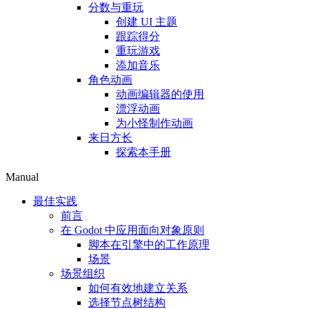
分数与重玩
创建 UI 主题
跟踪得分
重玩游戏
添加音乐
角色动画
动画编辑器的使用
漂浮动画
为小怪制作动画
来日方长
探索本手册
Manual
最佳实践
前言
在 Godot 中应用面向对象原则
脚本在引擎中的工作原理
场景
场景组织
如何有效地建立关系
选择节点树结构