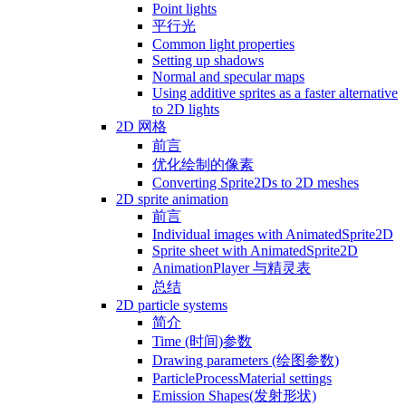
Point lights
平行光
Common light properties
Setting up shadows
Normal and specular maps
Using additive sprites as a faster alternative
to 2D lights
2D 网格
前言
优化绘制的像素
Converting Sprite2Ds to 2D meshes
2D sprite animation
前言
Individual images with AnimatedSprite2D
Sprite sheet with AnimatedSprite2D
AnimationPlayer 与精灵表
总结
2D particle systems
简介
Time (时间)参数
Drawing parameters (绘图参数)
ParticleProcessMaterial settings
Emission Shapes(发射形状)