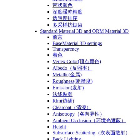
带状颜色
深度缓冲精度
透明度排序
多采样抗锯齿
Standard Material 3D and ORM Material 3D
前言
BaseMaterial 3D settings
Transparency
着色
Vertex Color(顶点颜色)
Albedo（反照率）
Metallic(金属)
Roughness(粗糙度)
Emission(发射)
法线贴图
Rim(边缘)
Clearcoat（清漆）
Anisotropy（各向异性）
Ambient Occlusion（环境光遮蔽）
Height
Subsurface Scattering（次表面散射）
Back Lighting