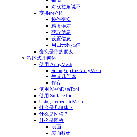
插值
对欧拉角说不
变换的介绍
操作变换
精度误差
获取信息
设置信息
用四元数插值
变换是你的朋友
程序式几何体
使用 ArrayMesh
Setting up the ArrayMesh
生成几何体
保存
使用 MeshDataTool
使用 SurfaceTool
Using ImmediateMesh
什么是几何体？
什么是网格？
什么是网格
表面
表面数组