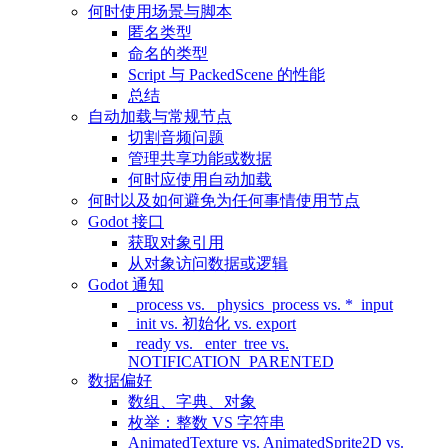
何时使用场景与脚本
匿名类型
命名的类型
Script 与 PackedScene 的性能
总结
自动加载与常规节点
切割音频问题
管理共享功能或数据
何时应使用自动加载
何时以及如何避免为任何事情使用节点
Godot 接口
获取对象引用
从对象访问数据或逻辑
Godot 通知
_process vs. _physics_process vs. *_input
_init vs. 初始化 vs. export
_ready vs. _enter_tree vs.
NOTIFICATION_PARENTED
数据偏好
数组、字典、对象
枚举：整数 VS 字符串
AnimatedTexture vs. AnimatedSprite2D vs.