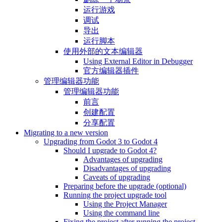
运行游戏
调试
导出
运行脚本
使用外部的文本编辑器
Using External Editor in Debugger
官方编辑器插件
管理编辑器功能
管理编辑器功能
前言
创建配置
分享配置
Migrating to a new version
Upgrading from Godot 3 to Godot 4
Should I upgrade to Godot 4?
Advantages of upgrading
Disadvantages of upgrading
Caveats of upgrading
Preparing before the upgrade (optional)
Running the project upgrade tool
Using the Project Manager
Using the command line
Fixing the project after running the project