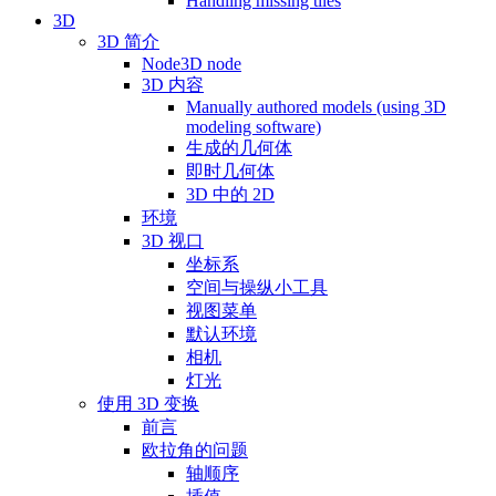
Handling missing tiles
3D
3D 简介
Node3D node
3D 内容
Manually authored models (using 3D
modeling software)
生成的几何体
即时几何体
3D 中的 2D
环境
3D 视口
坐标系
空间与操纵小工具
视图菜单
默认环境
相机
灯光
使用 3D 变换
前言
欧拉角的问题
轴顺序