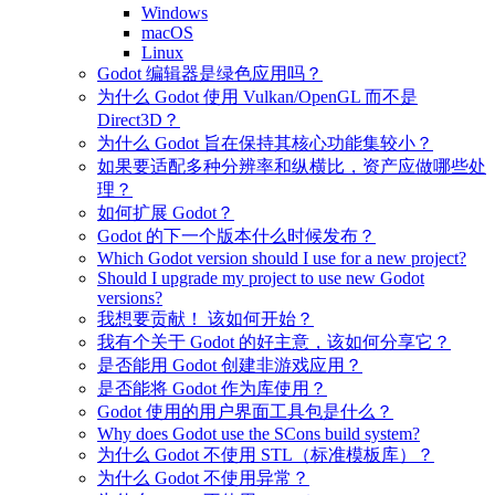
Windows
macOS
Linux
Godot 编辑器是绿色应用吗？
为什么 Godot 使用 Vulkan/OpenGL 而不是
Direct3D？
为什么 Godot 旨在保持其核心功能集较小？
如果要适配多种分辨率和纵横比，资产应做哪些处
理？
如何扩展 Godot？
Godot 的下一个版本什么时候发布？
Which Godot version should I use for a new project?
Should I upgrade my project to use new Godot
versions?
我想要贡献！ 该如何开始？
我有个关于 Godot 的好主意，该如何分享它？
是否能用 Godot 创建非游戏应用？
是否能将 Godot 作为库使用？
Godot 使用的用户界面工具包是什么？
Why does Godot use the SCons build system?
为什么 Godot 不使用 STL（标准模板库）？
为什么 Godot 不使用异常？