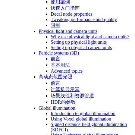
使用案例
快速入门指南
Decal node properties
Tweaking performance and quality
限制
Physical light and camera units
Why use physical light and camera units?
Setting up physical light units
Setting up physical camera units
Particle systems (3D)
前言
基本用法
Advanced topics
高动态范围光照
前言
计算机显示器
场景线性和资源管道
HDR的参数
Global illumination
Introduction to global illumination
Using Voxel global illumination
Signed distance field global illumination
(SDFGI)