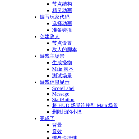
节点结构
精灵动画
编写玩家代码
选择动画
准备碰撞
创建敌人
节点设置
敌人的脚本
游戏主场景
生成怪物
Main 脚本
测试场景
游戏信息显示
ScoreLabel
Message
StartButton
将 HUD 场景连接到 Main 场景
删除旧的小怪
完成了
背景
音效
键盘快捷键