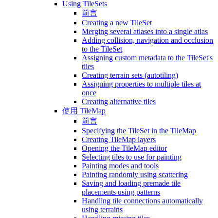
Using TileSets
前言
Creating a new TileSet
Merging several atlases into a single atlas
Adding collision, navigation and occlusion
to the TileSet
Assigning custom metadata to the TileSet's
tiles
Creating terrain sets (autotiling)
Assigning properties to multiple tiles at
once
Creating alternative tiles
使用 TileMap
前言
Specifying the TileSet in the TileMap
Creating TileMap layers
Opening the TileMap editor
Selecting tiles to use for painting
Painting modes and tools
Painting randomly using scattering
Saving and loading premade tile
placements using patterns
Handling tile connections automatically
using terrains