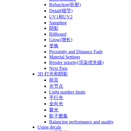
Refraction(折射)
Detail(细节)
UV1和UV2
Sampling
阴影
Billboard
Grow(增长)
变换
Proximity and Distance Fade
Material Settings
Render priority(渲染优先级)
Next Pass
3D 灯光和阴影
前言
光节点
Light number limits
平行光
全向光
聚光
影子图集
Balancing performance and quality
Using decals