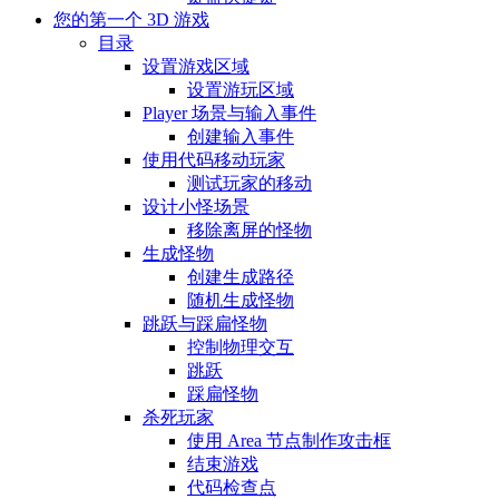
您的第一个 3D 游戏
目录
设置游戏区域
设置游玩区域
Player 场景与输入事件
创建输入事件
使用代码移动玩家
测试玩家的移动
设计小怪场景
移除离屏的怪物
生成怪物
创建生成路径
随机生成怪物
跳跃与踩扁怪物
控制物理交互
跳跃
踩扁怪物
杀死玩家
使用 Area 节点制作攻击框
结束游戏
代码检查点