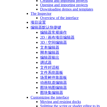
Creating and importing projects
Opening and importing projects
Downloading demos and templates
The Inspector
Overview of the interface
项目设置
编辑器默认快捷键
编辑器常规操作
2D / 画布项目编辑器
3D / 空间编辑器
文本编辑器
脚本编辑器
编辑器输出
调试器
文件对话框
文件系统面板
场景树停靠面板
动画轨道编辑器
图块地图编辑器
图块集编辑器
Customizing the interface
Moving and resizing docks
Splitting the script or shader editor to its