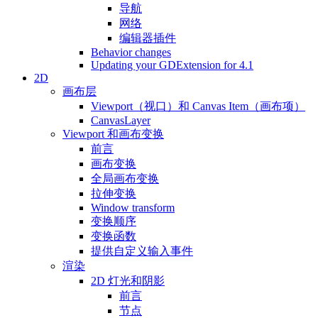
导航
网络
编辑器插件
Behavior changes
Updating your GDExtension for 4.1
2D
画布层
Viewport（视口）和 Canvas Item（画布项）
CanvasLayer
Viewport 和画布变换
前言
画布变换
全局画布变换
拉伸变换
Window transform
变换顺序
变换函数
提供自定义输入事件
渲染
2D 灯光和阴影
前言
节点