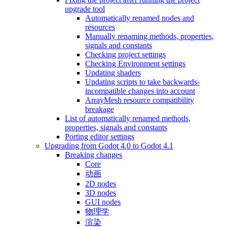
upgrade tool
Automatically renamed nodes and
resources
Manually renaming methods, properties,
signals and constants
Checking project settings
Checking Environment settings
Updating shaders
Updating scripts to take backwards-
incompatible changes into account
ArrayMesh resource compatibility
breakage
List of automatically renamed methods,
properties, signals and constants
Porting editor settings
Upgrading from Godot 4.0 to Godot 4.1
Breaking changes
Core
动画
2D nodes
3D nodes
GUI nodes
物理学
渲染