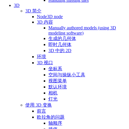
Handling missing tiles
3D
3D 简介
Node3D node
3D 内容
Manually authored models (using 3D
modeling software)
生成的几何体
即时几何体
3D 中的 2D
环境
3D 视口
坐标系
空间与操纵小工具
视图菜单
默认环境
相机
灯光
使用 3D 变换
前言
欧拉角的问题
轴顺序