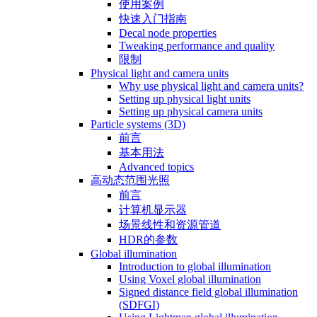
使用案例
快速入门指南
Decal node properties
Tweaking performance and quality
限制
Physical light and camera units
Why use physical light and camera units?
Setting up physical light units
Setting up physical camera units
Particle systems (3D)
前言
基本用法
Advanced topics
高动态范围光照
前言
计算机显示器
场景线性和资源管道
HDR的参数
Global illumination
Introduction to global illumination
Using Voxel global illumination
Signed distance field global illumination
(SDFGI)