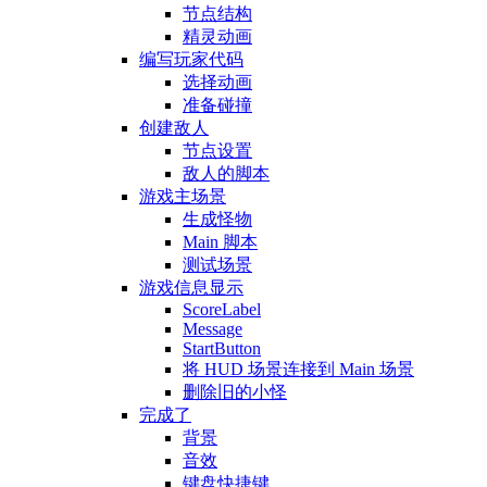
节点结构
精灵动画
编写玩家代码
选择动画
准备碰撞
创建敌人
节点设置
敌人的脚本
游戏主场景
生成怪物
Main 脚本
测试场景
游戏信息显示
ScoreLabel
Message
StartButton
将 HUD 场景连接到 Main 场景
删除旧的小怪
完成了
背景
音效
键盘快捷键