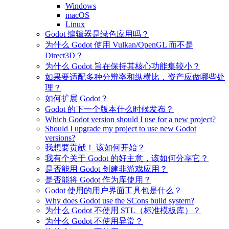
Windows
macOS
Linux
Godot 编辑器是绿色应用吗？
为什么 Godot 使用 Vulkan/OpenGL 而不是
Direct3D？
为什么 Godot 旨在保持其核心功能集较小？
如果要适配多种分辨率和纵横比，资产应做哪些处
理？
如何扩展 Godot？
Godot 的下一个版本什么时候发布？
Which Godot version should I use for a new project?
Should I upgrade my project to use new Godot
versions?
我想要贡献！ 该如何开始？
我有个关于 Godot 的好主意，该如何分享它？
是否能用 Godot 创建非游戏应用？
是否能将 Godot 作为库使用？
Godot 使用的用户界面工具包是什么？
Why does Godot use the SCons build system?
为什么 Godot 不使用 STL（标准模板库）？
为什么 Godot 不使用异常？