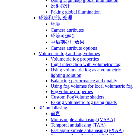
Using Lightmap global illumination
反射探针
Faking global illumination
环境和后期处理
环境
Camera attributes
环境可选项
中后期处理效果
Camera attribute options
Volumetric fog and fog volumes
Volumetric fog properties
Light interaction with volumetric fog
Using volumetric fog as a volumetric
lighting solution
Balancing performance and quality
Using fog volumes for local volumetric fog
FogVolume properties
Custom FogVolume shaders
Faking volumetric fog using quads
3D antialiasing
前言
Multisample antialiasing (MSAA)
Temporal antialiasing (TAA)
Fast approximate antialiasing (FXAA)