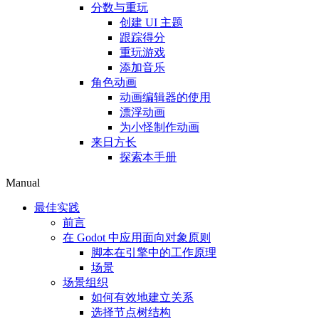
分数与重玩
创建 UI 主题
跟踪得分
重玩游戏
添加音乐
角色动画
动画编辑器的使用
漂浮动画
为小怪制作动画
来日方长
探索本手册
Manual
最佳实践
前言
在 Godot 中应用面向对象原则
脚本在引擎中的工作原理
场景
场景组织
如何有效地建立关系
选择节点树结构