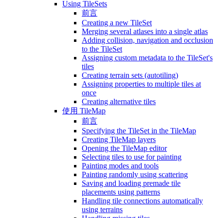
Using TileSets
前言
Creating a new TileSet
Merging several atlases into a single atlas
Adding collision, navigation and occlusion
to the TileSet
Assigning custom metadata to the TileSet's
tiles
Creating terrain sets (autotiling)
Assigning properties to multiple tiles at
once
Creating alternative tiles
使用 TileMap
前言
Specifying the TileSet in the TileMap
Creating TileMap layers
Opening the TileMap editor
Selecting tiles to use for painting
Painting modes and tools
Painting randomly using scattering
Saving and loading premade tile
placements using patterns
Handling tile connections automatically
using terrains