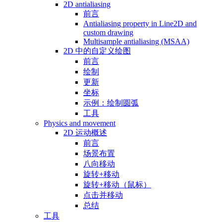
2D antialiasing
前言
Antialiasing property in Line2D and
custom drawing
Multisample antialiasing (MSAA)
2D 中的自定义绘图
前言
绘制
更新
坐标
示例：绘制圆弧
工具
Physics and movement
2D 运动概述
前言
场景布置
八向移动
旋转+移动
旋转+移动（鼠标）
点击并移动
总结
工具