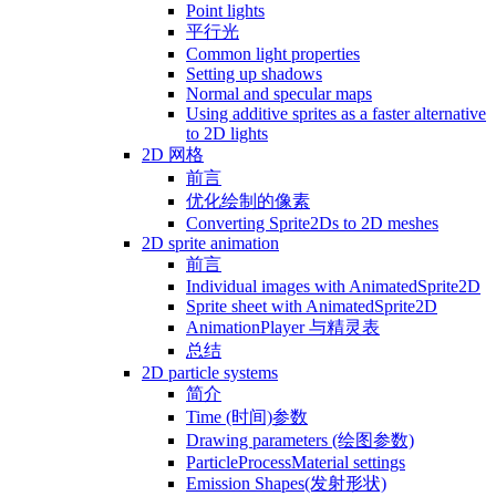
Point lights
平行光
Common light properties
Setting up shadows
Normal and specular maps
Using additive sprites as a faster alternative
to 2D lights
2D 网格
前言
优化绘制的像素
Converting Sprite2Ds to 2D meshes
2D sprite animation
前言
Individual images with AnimatedSprite2D
Sprite sheet with AnimatedSprite2D
AnimationPlayer 与精灵表
总结
2D particle systems
简介
Time (时间)参数
Drawing parameters (绘图参数)
ParticleProcessMaterial settings
Emission Shapes(发射形状)