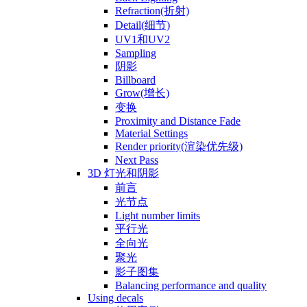
Refraction(折射)
Detail(细节)
UV1和UV2
Sampling
阴影
Billboard
Grow(增长)
变换
Proximity and Distance Fade
Material Settings
Render priority(渲染优先级)
Next Pass
3D 灯光和阴影
前言
光节点
Light number limits
平行光
全向光
聚光
影子图集
Balancing performance and quality
Using decals