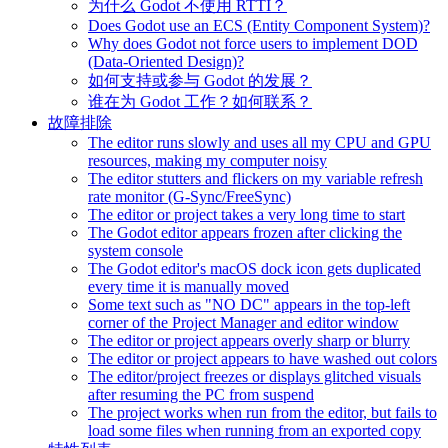
为什么 Godot 不使用 RTTI？
Does Godot use an ECS (Entity Component System)?
Why does Godot not force users to implement DOD
(Data-Oriented Design)?
如何支持或参与 Godot 的发展？
谁在为 Godot 工作？如何联系？
故障排除
The editor runs slowly and uses all my CPU and GPU
resources, making my computer noisy
The editor stutters and flickers on my variable refresh
rate monitor (G-Sync/FreeSync)
The editor or project takes a very long time to start
The Godot editor appears frozen after clicking the
system console
The Godot editor's macOS dock icon gets duplicated
every time it is manually moved
Some text such as "NO DC" appears in the top-left
corner of the Project Manager and editor window
The editor or project appears overly sharp or blurry
The editor or project appears to have washed out colors
The editor/project freezes or displays glitched visuals
after resuming the PC from suspend
The project works when run from the editor, but fails to
load some files when running from an exported copy