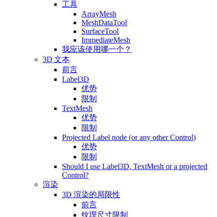
工具
ArrayMesh
MeshDataTool
SurfaceTool
ImmediateMesh
我应该使用哪一个？
3D 文本
前言
Label3D
优势
限制
TextMesh
优势
限制
Projected Label node (or any other Control)
优势
限制
Should I use Label3D, TextMesh or a projected
Control?
渲染
3D 渲染的局限性
前言
纹理尺寸限制