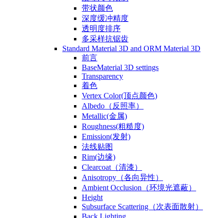
带状颜色
深度缓冲精度
透明度排序
多采样抗锯齿
Standard Material 3D and ORM Material 3D
前言
BaseMaterial 3D settings
Transparency
着色
Vertex Color(顶点颜色)
Albedo（反照率）
Metallic(金属)
Roughness(粗糙度)
Emission(发射)
法线贴图
Rim(边缘)
Clearcoat（清漆）
Anisotropy（各向异性）
Ambient Occlusion（环境光遮蔽）
Height
Subsurface Scattering（次表面散射）
Back Lighting