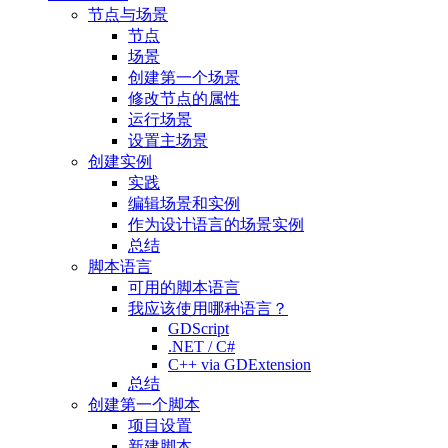
节点与场景
节点
场景
创建第一个场景
修改节点的属性
运行场景
设置主场景
创建实例
实践
编辑场景和实例
作为设计语言的场景实例
总结
脚本语言
可用的脚本语言
我应该使用哪种语言？
GDScript
.NET / C#
C++ via GDExtension
总结
创建第一个脚本
项目设置
新建脚本