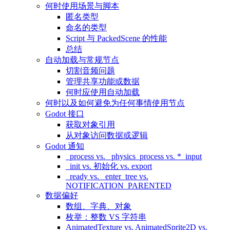
何时使用场景与脚本
匿名类型
命名的类型
Script 与 PackedScene 的性能
总结
自动加载与常规节点
切割音频问题
管理共享功能或数据
何时应使用自动加载
何时以及如何避免为任何事情使用节点
Godot 接口
获取对象引用
从对象访问数据或逻辑
Godot 通知
_process vs. _physics_process vs. *_input
_init vs. 初始化 vs. export
_ready vs. _enter_tree vs.
NOTIFICATION_PARENTED
数据偏好
数组、字典、对象
枚举：整数 VS 字符串
AnimatedTexture vs. AnimatedSprite2D vs.