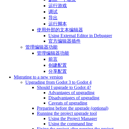
运行游戏
调试
导出
运行脚本
使用外部的文本编辑器
Using External Editor in Debugger
官方编辑器插件
管理编辑器功能
管理编辑器功能
前言
创建配置
分享配置
Migrating to a new version
Upgrading from Godot 3 to Godot 4
Should I upgrade to Godot 4?
Advantages of upgrading
Disadvantages of upgrading
Caveats of upgrading
Preparing before the upgrade (optional)
Running the project upgrade tool
Using the Project Manager
Using the command line
Fixing the project after running the project