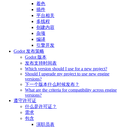
着色
插件
平台相关
多线程
创建内容
杂项
编译
引擎开发
Godot 发布策略
Godot 版本
发布支持时间表
Which version should I use for a new project?
Should I upgrade my project to use new engine
versions?
下一个版本什么时候发布？
What are the criteria for compatibility across engine
versions?
遵守许可证
什么是许可证？
需求
包含
演职员表