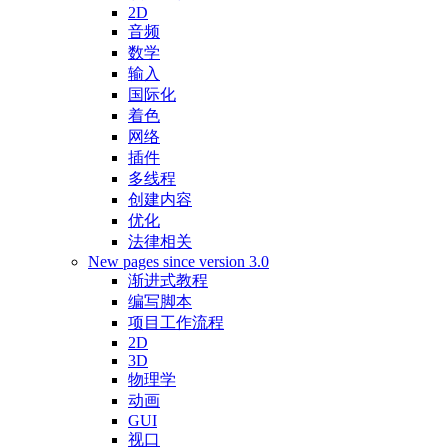
2D
音频
数学
输入
国际化
着色
网络
插件
多线程
创建内容
优化
法律相关
New pages since version 3.0
渐进式教程
编写脚本
项目工作流程
2D
3D
物理学
动画
GUI
视口