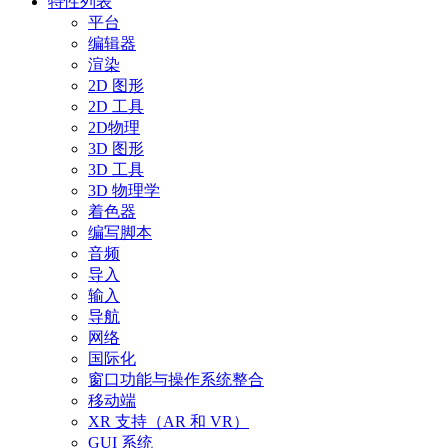
特性列表
平台
编辑器
渲染
2D 图形
2D 工具
2D物理
3D 图形
3D 工具
3D 物理学
着色器
编写脚本
音频
导入
输入
导航
网络
国际化
窗口功能与操作系统整合
移动端
XR 支持（AR 和 VR）
GUI 系统