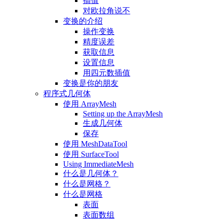
插值
对欧拉角说不
变换的介绍
操作变换
精度误差
获取信息
设置信息
用四元数插值
变换是你的朋友
程序式几何体
使用 ArrayMesh
Setting up the ArrayMesh
生成几何体
保存
使用 MeshDataTool
使用 SurfaceTool
Using ImmediateMesh
什么是几何体？
什么是网格？
什么是网格
表面
表面数组