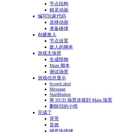
节点结构
精灵动画
编写玩家代码
选择动画
准备碰撞
创建敌人
节点设置
敌人的脚本
游戏主场景
生成怪物
Main 脚本
测试场景
游戏信息显示
ScoreLabel
Message
StartButton
将 HUD 场景连接到 Main 场景
删除旧的小怪
完成了
背景
音效
键盘快捷键