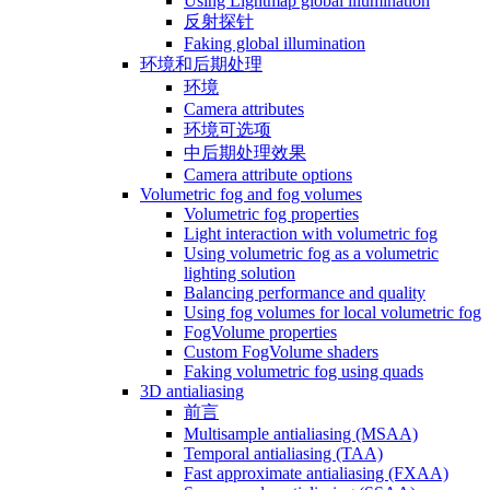
Using Lightmap global illumination
反射探针
Faking global illumination
环境和后期处理
环境
Camera attributes
环境可选项
中后期处理效果
Camera attribute options
Volumetric fog and fog volumes
Volumetric fog properties
Light interaction with volumetric fog
Using volumetric fog as a volumetric
lighting solution
Balancing performance and quality
Using fog volumes for local volumetric fog
FogVolume properties
Custom FogVolume shaders
Faking volumetric fog using quads
3D antialiasing
前言
Multisample antialiasing (MSAA)
Temporal antialiasing (TAA)
Fast approximate antialiasing (FXAA)