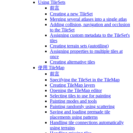
Using TileSets
前言
Creating a new TileSet
Merging several atlases into a single atlas
Adding collision, navigation and occlusion
to the TileSet
Assigning custom metadata to the TileSet's
tiles
Creating terrain sets (autotiling)
Assigning properties to multiple tiles at
once
Creating alternative tiles
使用 TileMap
前言
Specifying the TileSet in the TileMap
Creating TileMap layers
Opening the TileMap editor
Selecting tiles to use for painting
Painting modes and tools
Painting randomly using scattering
Saving and loading premade tile
placements using patterns
Handling tile connections automatically
using terrains