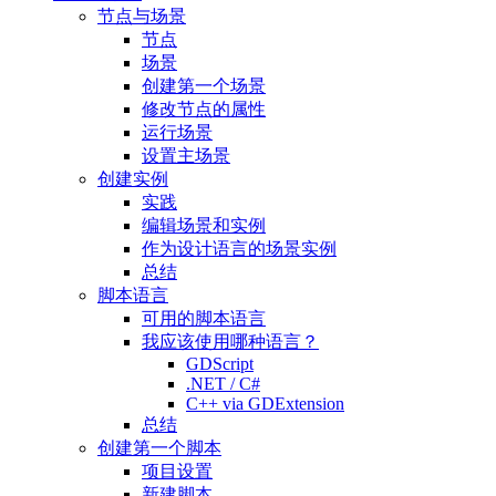
节点与场景
节点
场景
创建第一个场景
修改节点的属性
运行场景
设置主场景
创建实例
实践
编辑场景和实例
作为设计语言的场景实例
总结
脚本语言
可用的脚本语言
我应该使用哪种语言？
GDScript
.NET / C#
C++ via GDExtension
总结
创建第一个脚本
项目设置
新建脚本