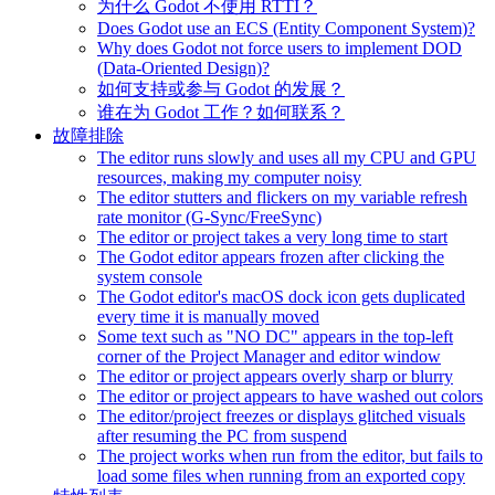
为什么 Godot 不使用 RTTI？
Does Godot use an ECS (Entity Component System)?
Why does Godot not force users to implement DOD
(Data-Oriented Design)?
如何支持或参与 Godot 的发展？
谁在为 Godot 工作？如何联系？
故障排除
The editor runs slowly and uses all my CPU and GPU
resources, making my computer noisy
The editor stutters and flickers on my variable refresh
rate monitor (G-Sync/FreeSync)
The editor or project takes a very long time to start
The Godot editor appears frozen after clicking the
system console
The Godot editor's macOS dock icon gets duplicated
every time it is manually moved
Some text such as "NO DC" appears in the top-left
corner of the Project Manager and editor window
The editor or project appears overly sharp or blurry
The editor or project appears to have washed out colors
The editor/project freezes or displays glitched visuals
after resuming the PC from suspend
The project works when run from the editor, but fails to
load some files when running from an exported copy