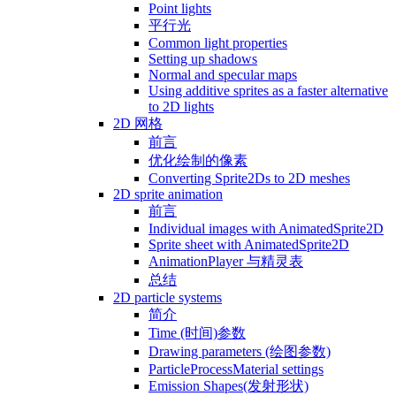
Point lights
平行光
Common light properties
Setting up shadows
Normal and specular maps
Using additive sprites as a faster alternative
to 2D lights
2D 网格
前言
优化绘制的像素
Converting Sprite2Ds to 2D meshes
2D sprite animation
前言
Individual images with AnimatedSprite2D
Sprite sheet with AnimatedSprite2D
AnimationPlayer 与精灵表
总结
2D particle systems
简介
Time (时间)参数
Drawing parameters (绘图参数)
ParticleProcessMaterial settings
Emission Shapes(发射形状)