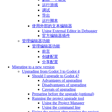
运行游戏
调试
导出
运行脚本
使用外部的文本编辑器
Using External Editor in Debugger
官方编辑器插件
管理编辑器功能
管理编辑器功能
前言
创建配置
分享配置
Migrating to a new version
Upgrading from Godot 3 to Godot 4
Should I upgrade to Godot 4?
Advantages of upgrading
Disadvantages of upgrading
Caveats of upgrading
Preparing before the upgrade (optional)
Running the project upgrade tool
Using the Project Manager
Using the command line
Fixing the project after running the project