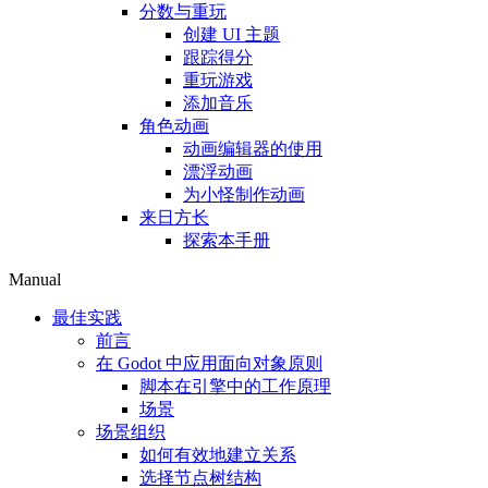
分数与重玩
创建 UI 主题
跟踪得分
重玩游戏
添加音乐
角色动画
动画编辑器的使用
漂浮动画
为小怪制作动画
来日方长
探索本手册
Manual
最佳实践
前言
在 Godot 中应用面向对象原则
脚本在引擎中的工作原理
场景
场景组织
如何有效地建立关系
选择节点树结构