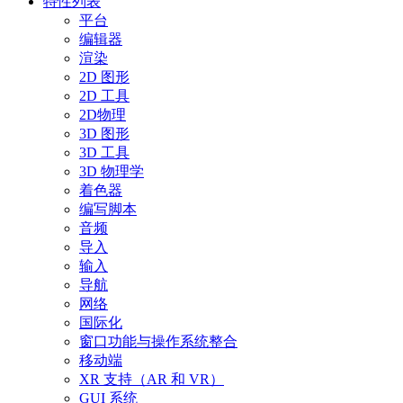
特性列表
平台
编辑器
渲染
2D 图形
2D 工具
2D物理
3D 图形
3D 工具
3D 物理学
着色器
编写脚本
音频
导入
输入
导航
网络
国际化
窗口功能与操作系统整合
移动端
XR 支持（AR 和 VR）
GUI 系统