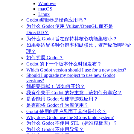
Windows
macOS
Linux
Godot 编辑器是绿色应用吗？
为什么 Godot 使用 Vulkan/OpenGL 而不是
Direct3D？
为什么 Godot 旨在保持其核心功能集较小？
如果要适配多种分辨率和纵横比，资产应做哪些处
理？
如何扩展 Godot？
Godot 的下一个版本什么时候发布？
Which Godot version should I use for a new project?
Should I upgrade my project to use new Godot
versions?
我想要贡献！ 该如何开始？
我有个关于 Godot 的好主意，该如何分享它？
是否能用 Godot 创建非游戏应用？
是否能将 Godot 作为库使用？
Godot 使用的用户界面工具包是什么？
Why does Godot use the SCons build system?
为什么 Godot 不使用 STL（标准模板库）？
为什么 Godot 不使用异常？