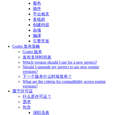
着色
插件
平台相关
多线程
创建内容
杂项
编译
引擎开发
Godot 发布策略
Godot 版本
发布支持时间表
Which version should I use for a new project?
Should I upgrade my project to use new engine
versions?
下一个版本什么时候发布？
What are the criteria for compatibility across engine
versions?
遵守许可证
什么是许可证？
需求
包含
演职员表