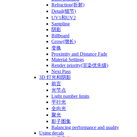
Refraction(折射)
Detail(细节)
UV1和UV2
Sampling
阴影
Billboard
Grow(增长)
变换
Proximity and Distance Fade
Material Settings
Render priority(渲染优先级)
Next Pass
3D 灯光和阴影
前言
光节点
Light number limits
平行光
全向光
聚光
影子图集
Balancing performance and quality
Using decals