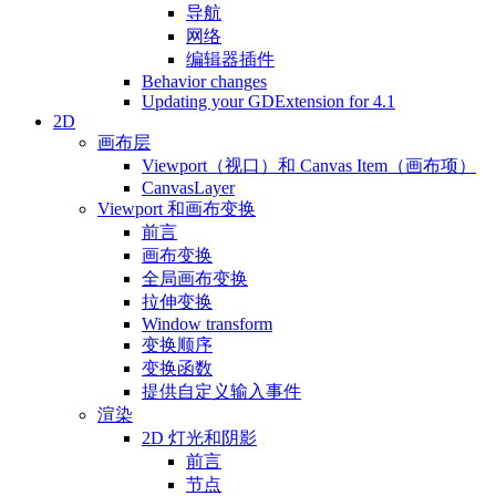
导航
网络
编辑器插件
Behavior changes
Updating your GDExtension for 4.1
2D
画布层
Viewport（视口）和 Canvas Item（画布项）
CanvasLayer
Viewport 和画布变换
前言
画布变换
全局画布变换
拉伸变换
Window transform
变换顺序
变换函数
提供自定义输入事件
渲染
2D 灯光和阴影
前言
节点