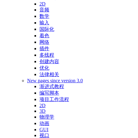
2D
音频
数学
输入
国际化
着色
网络
插件
多线程
创建内容
优化
法律相关
New pages since version 3.0
渐进式教程
编写脚本
项目工作流程
2D
3D
物理学
动画
GUI
视口