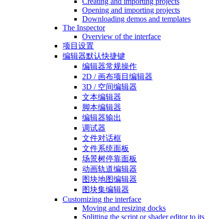
Creating and importing projects
Opening and importing projects
Downloading demos and templates
The Inspector
Overview of the interface
项目设置
编辑器默认快捷键
编辑器常规操作
2D / 画布项目编辑器
3D / 空间编辑器
文本编辑器
脚本编辑器
编辑器输出
调试器
文件对话框
文件系统面板
场景树停靠面板
动画轨道编辑器
图块地图编辑器
图块集编辑器
Customizing the interface
Moving and resizing docks
Splitting the script or shader editor to its