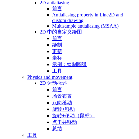
2D antialiasing
前言
Antialiasing property in Line2D and
custom drawing
Multisample antialiasing (MSAA)
2D 中的自定义绘图
前言
绘制
更新
坐标
示例：绘制圆弧
工具
Physics and movement
2D 运动概述
前言
场景布置
八向移动
旋转+移动
旋转+移动（鼠标）
点击并移动
总结
工具