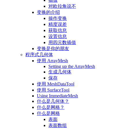
插值
对欧拉角说不
变换的介绍
操作变换
精度误差
获取信息
设置信息
用四元数插值
变换是你的朋友
程序式几何体
使用 ArrayMesh
Setting up the ArrayMesh
生成几何体
保存
使用 MeshDataTool
使用 SurfaceTool
Using ImmediateMesh
什么是几何体？
什么是网格？
什么是网格
表面
表面数组