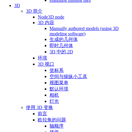
Handling missing tiles
3D
3D 简介
Node3D node
3D 内容
Manually authored models (using 3D
modeling software)
生成的几何体
即时几何体
3D 中的 2D
环境
3D 视口
坐标系
空间与操纵小工具
视图菜单
默认环境
相机
灯光
使用 3D 变换
前言
欧拉角的问题
轴顺序