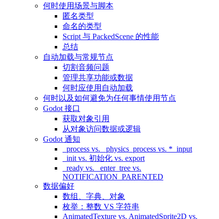
何时使用场景与脚本
匿名类型
命名的类型
Script 与 PackedScene 的性能
总结
自动加载与常规节点
切割音频问题
管理共享功能或数据
何时应使用自动加载
何时以及如何避免为任何事情使用节点
Godot 接口
获取对象引用
从对象访问数据或逻辑
Godot 通知
_process vs. _physics_process vs. *_input
_init vs. 初始化 vs. export
_ready vs. _enter_tree vs.
NOTIFICATION_PARENTED
数据偏好
数组、字典、对象
枚举：整数 VS 字符串
AnimatedTexture vs. AnimatedSprite2D vs.