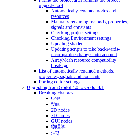
upgrade tool
Automatically renamed nodes and
resources
Manually renaming methods, properties,
signals and constants
Checking project settings
Checking Environment settings
Updating shaders
Updating scripts to take backwards-
incompatible changes into account
ArrayMesh resource compatibility
breakage
List of automatically renamed methods,
properties, signals and constants
Porting editor settings
Upgrading from Godot 4.0 to Godot 4.1
Breaking changes
Core
动画
2D nodes
3D nodes
GUI nodes
物理学
渲染