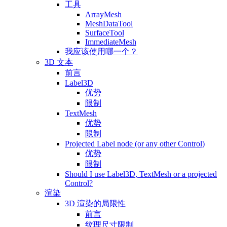
工具
ArrayMesh
MeshDataTool
SurfaceTool
ImmediateMesh
我应该使用哪一个？
3D 文本
前言
Label3D
优势
限制
TextMesh
优势
限制
Projected Label node (or any other Control)
优势
限制
Should I use Label3D, TextMesh or a projected
Control?
渲染
3D 渲染的局限性
前言
纹理尺寸限制