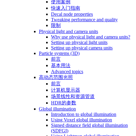
使用案例
快速入门指南
Decal node properties
Tweaking performance and quality
限制
Physical light and camera units
Why use physical light and camera units?
Setting up physical light units
Setting up physical camera units
Particle systems (3D)
前言
基本用法
Advanced topics
高动态范围光照
前言
计算机显示器
场景线性和资源管道
HDR的参数
Global illumination
Introduction to global illumination
Using Voxel global illumination
Signed distance field global illumination
(SDFGI)