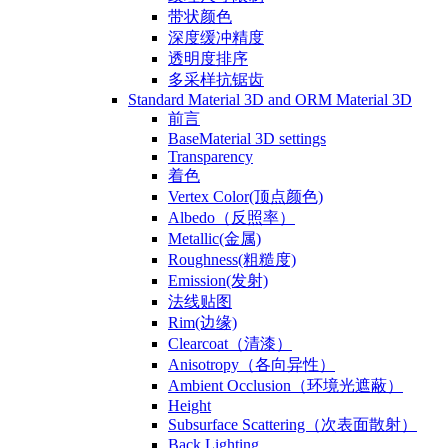
带状颜色
深度缓冲精度
透明度排序
多采样抗锯齿
Standard Material 3D and ORM Material 3D
前言
BaseMaterial 3D settings
Transparency
着色
Vertex Color(顶点颜色)
Albedo（反照率）
Metallic(金属)
Roughness(粗糙度)
Emission(发射)
法线贴图
Rim(边缘)
Clearcoat（清漆）
Anisotropy（各向异性）
Ambient Occlusion（环境光遮蔽）
Height
Subsurface Scattering（次表面散射）
Back Lighting