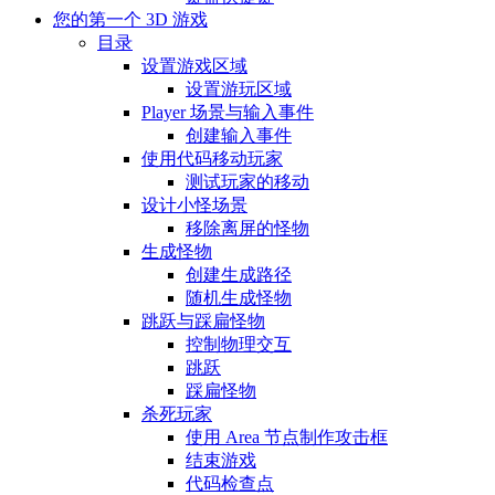
您的第一个 3D 游戏
目录
设置游戏区域
设置游玩区域
Player 场景与输入事件
创建输入事件
使用代码移动玩家
测试玩家的移动
设计小怪场景
移除离屏的怪物
生成怪物
创建生成路径
随机生成怪物
跳跃与踩扁怪物
控制物理交互
跳跃
踩扁怪物
杀死玩家
使用 Area 节点制作攻击框
结束游戏
代码检查点