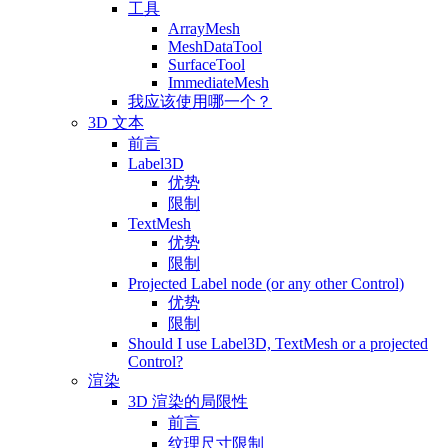
工具
ArrayMesh
MeshDataTool
SurfaceTool
ImmediateMesh
我应该使用哪一个？
3D 文本
前言
Label3D
优势
限制
TextMesh
优势
限制
Projected Label node (or any other Control)
优势
限制
Should I use Label3D, TextMesh or a projected
Control?
渲染
3D 渲染的局限性
前言
纹理尺寸限制