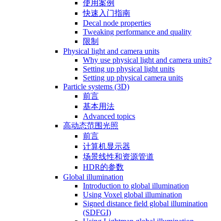
使用案例
快速入门指南
Decal node properties
Tweaking performance and quality
限制
Physical light and camera units
Why use physical light and camera units?
Setting up physical light units
Setting up physical camera units
Particle systems (3D)
前言
基本用法
Advanced topics
高动态范围光照
前言
计算机显示器
场景线性和资源管道
HDR的参数
Global illumination
Introduction to global illumination
Using Voxel global illumination
Signed distance field global illumination
(SDFGI)