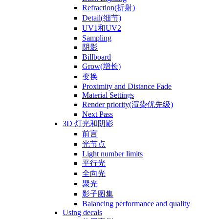
Refraction(折射)
Detail(细节)
UV1和UV2
Sampling
阴影
Billboard
Grow(增长)
变换
Proximity and Distance Fade
Material Settings
Render priority(渲染优先级)
Next Pass
3D 灯光和阴影
前言
光节点
Light number limits
平行光
全向光
聚光
影子图集
Balancing performance and quality
Using decals