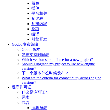
着色
插件
平台相关
多线程
创建内容
杂项
编译
引擎开发
Godot 发布策略
Godot 版本
发布支持时间表
Which version should I use for a new project?
Should I upgrade my project to use new engine
versions?
下一个版本什么时候发布？
What are the criteria for compatibility across engine
versions?
遵守许可证
什么是许可证？
需求
包含
演职员表