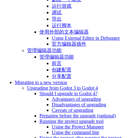
运行游戏
调试
导出
运行脚本
使用外部的文本编辑器
Using External Editor in Debugger
官方编辑器插件
管理编辑器功能
管理编辑器功能
前言
创建配置
分享配置
Migrating to a new version
Upgrading from Godot 3 to Godot 4
Should I upgrade to Godot 4?
Advantages of upgrading
Disadvantages of upgrading
Caveats of upgrading
Preparing before the upgrade (optional)
Running the project upgrade tool
Using the Project Manager
Using the command line
Fixing the project after running the project