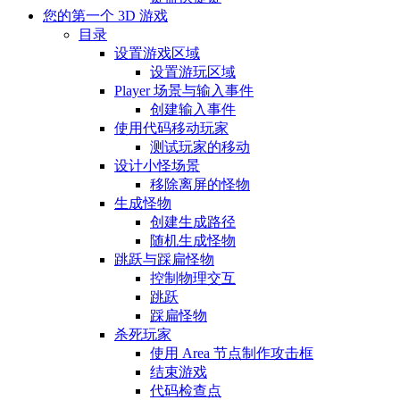
您的第一个 3D 游戏
目录
设置游戏区域
设置游玩区域
Player 场景与输入事件
创建输入事件
使用代码移动玩家
测试玩家的移动
设计小怪场景
移除离屏的怪物
生成怪物
创建生成路径
随机生成怪物
跳跃与踩扁怪物
控制物理交互
跳跃
踩扁怪物
杀死玩家
使用 Area 节点制作攻击框
结束游戏
代码检查点