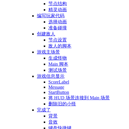
节点结构
精灵动画
编写玩家代码
选择动画
准备碰撞
创建敌人
节点设置
敌人的脚本
游戏主场景
生成怪物
Main 脚本
测试场景
游戏信息显示
ScoreLabel
Message
StartButton
将 HUD 场景连接到 Main 场景
删除旧的小怪
完成了
背景
音效
键盘快捷键