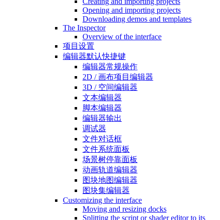
Creating and importing projects
Opening and importing projects
Downloading demos and templates
The Inspector
Overview of the interface
项目设置
编辑器默认快捷键
编辑器常规操作
2D / 画布项目编辑器
3D / 空间编辑器
文本编辑器
脚本编辑器
编辑器输出
调试器
文件对话框
文件系统面板
场景树停靠面板
动画轨道编辑器
图块地图编辑器
图块集编辑器
Customizing the interface
Moving and resizing docks
Splitting the script or shader editor to its