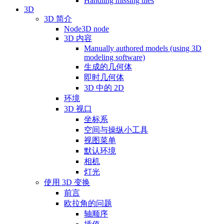
Handling missing tiles
3D
3D 简介
Node3D node
3D 内容
Manually authored models (using 3D
modeling software)
生成的几何体
即时几何体
3D 中的 2D
环境
3D 视口
坐标系
空间与操纵小工具
视图菜单
默认环境
相机
灯光
使用 3D 变换
前言
欧拉角的问题
轴顺序