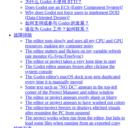
为什么 Godot 不使用 RTTI？
Does Godot use an ECS (Entity Component System)?
Why does Godot not force users to implement DOD
(Data-Oriented Design)?
如何支持或参与 Godot 的发展？
谁在为 Godot 工作？如何联系？
故障排除
The editor runs slowly and uses all my CPU and GPU
resources, making my computer noisy
The editor stutters and flickers on my variable refresh
rate monitor (G-Sync/FreeSync)
The editor or project takes a very long time to start
The Godot editor appears frozen after clicking the
system console
The Godot editor's macOS dock icon gets duplicated
every time it is manually moved
Some text such as "NO DC" appears in the top-left
corner of the Project Manager and editor window
The editor or project appears overly sharp or blurry
The editor or project appears to have washed out colors
The editor/project freezes or displays glitched visuals
after resuming the PC from suspend
The project works when run from the editor, but fails to
load some files when running from an exported copy