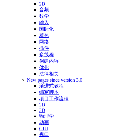
2D
音频
数学
输入
国际化
着色
网络
插件
多线程
创建内容
优化
法律相关
New pages since version 3.0
渐进式教程
编写脚本
项目工作流程
2D
3D
物理学
动画
GUI
视口