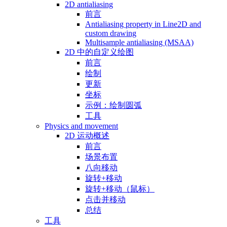
2D antialiasing
前言
Antialiasing property in Line2D and
custom drawing
Multisample antialiasing (MSAA)
2D 中的自定义绘图
前言
绘制
更新
坐标
示例：绘制圆弧
工具
Physics and movement
2D 运动概述
前言
场景布置
八向移动
旋转+移动
旋转+移动（鼠标）
点击并移动
总结
工具