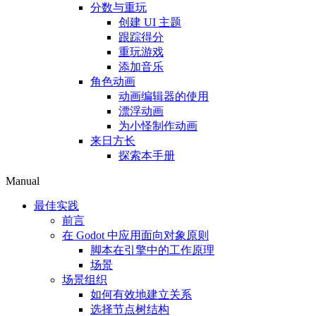
分数与重玩
创建 UI 主题
跟踪得分
重玩游戏
添加音乐
角色动画
动画编辑器的使用
漂浮动画
为小怪制作动画
来日方长
探索本手册
Manual
最佳实践
前言
在 Godot 中应用面向对象原则
脚本在引擎中的工作原理
场景
场景组织
如何有效地建立关系
选择节点树结构