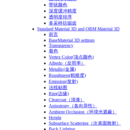
带状颜色
深度缓冲精度
透明度排序
多采样抗锯齿
Standard Material 3D and ORM Material 3D
前言
BaseMaterial 3D settings
Transparency
着色
Vertex Color(顶点颜色)
Albedo（反照率）
Metallic(金属)
Roughness(粗糙度)
Emission(发射)
法线贴图
Rim(边缘)
Clearcoat（清漆）
Anisotropy（各向异性）
Ambient Occlusion（环境光遮蔽）
Height
Subsurface Scattering（次表面散射）
Back Lighting