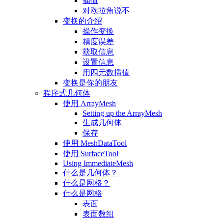
插值
对欧拉角说不
变换的介绍
操作变换
精度误差
获取信息
设置信息
用四元数插值
变换是你的朋友
程序式几何体
使用 ArrayMesh
Setting up the ArrayMesh
生成几何体
保存
使用 MeshDataTool
使用 SurfaceTool
Using ImmediateMesh
什么是几何体？
什么是网格？
什么是网格
表面
表面数组