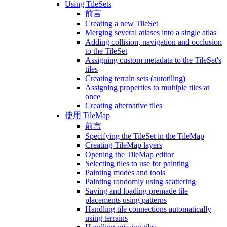
Using TileSets
前言
Creating a new TileSet
Merging several atlases into a single atlas
Adding collision, navigation and occlusion
to the TileSet
Assigning custom metadata to the TileSet's
tiles
Creating terrain sets (autotiling)
Assigning properties to multiple tiles at
once
Creating alternative tiles
使用 TileMap
前言
Specifying the TileSet in the TileMap
Creating TileMap layers
Opening the TileMap editor
Selecting tiles to use for painting
Painting modes and tools
Painting randomly using scattering
Saving and loading premade tile
placements using patterns
Handling tile connections automatically
using terrains