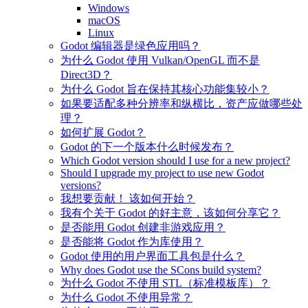
Windows
macOS
Linux
Godot 编辑器是绿色应用吗？
为什么 Godot 使用 Vulkan/OpenGL 而不是
Direct3D？
为什么 Godot 旨在保持其核心功能集较小？
如果要适配多种分辨率和纵横比，资产应做哪些处
理？
如何扩展 Godot？
Godot 的下一个版本什么时候发布？
Which Godot version should I use for a new project?
Should I upgrade my project to use new Godot
versions?
我想要贡献！ 该如何开始？
我有个关于 Godot 的好主意，该如何分享它？
是否能用 Godot 创建非游戏应用？
是否能将 Godot 作为库使用？
Godot 使用的用户界面工具包是什么？
Why does Godot use the SCons build system?
为什么 Godot 不使用 STL（标准模板库）？
为什么 Godot 不使用异常？