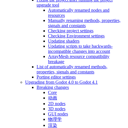
upgrade tool
Automatically renamed nodes and
resources
Manually renaming methods, properties,
signals and constants
Checking project settings
Checking Environment settings
Updating shaders
Updating scripts to take backwards-
incompatible changes into account
ArrayMesh resource compatibility
breakage
List of automatically renamed methods,
properties, signals and constants
Porting editor settings
Upgrading from Godot 4.0 to Godot 4.1
Breaking changes
Core
动画
2D nodes
3D nodes
GUI nodes
物理学
渲染