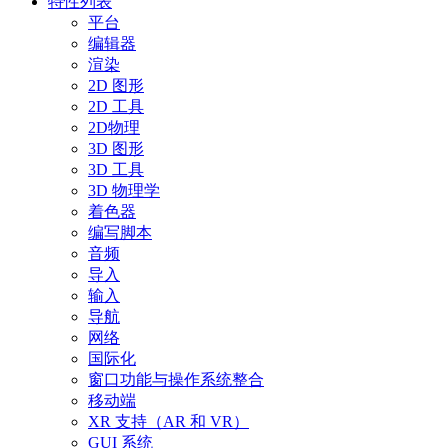
特性列表
平台
编辑器
渲染
2D 图形
2D 工具
2D物理
3D 图形
3D 工具
3D 物理学
着色器
编写脚本
音频
导入
输入
导航
网络
国际化
窗口功能与操作系统整合
移动端
XR 支持（AR 和 VR）
GUI 系统