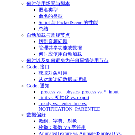
何时使用场景与脚本
匿名类型
命名的类型
Script 与 PackedScene 的性能
总结
自动加载与常规节点
切割音频问题
管理共享功能或数据
何时应使用自动加载
何时以及如何避免为任何事情使用节点
Godot 接口
获取对象引用
从对象访问数据或逻辑
Godot 通知
_process vs. _physics_process vs. *_input
_init vs. 初始化 vs. export
_ready vs. _enter_tree vs.
NOTIFICATION_PARENTED
数据偏好
数组、字典、对象
枚举：整数 VS 字符串
AnimatedTexture vs. AnimatedSprite2D vs.