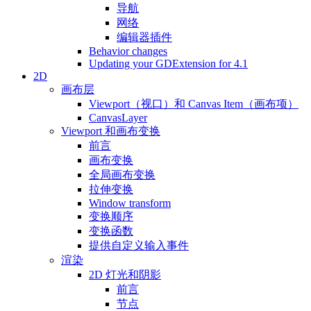
导航
网络
编辑器插件
Behavior changes
Updating your GDExtension for 4.1
2D
画布层
Viewport（视口）和 Canvas Item（画布项）
CanvasLayer
Viewport 和画布变换
前言
画布变换
全局画布变换
拉伸变换
Window transform
变换顺序
变换函数
提供自定义输入事件
渲染
2D 灯光和阴影
前言
节点