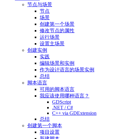
节点与场景
节点
场景
创建第一个场景
修改节点的属性
运行场景
设置主场景
创建实例
实践
编辑场景和实例
作为设计语言的场景实例
总结
脚本语言
可用的脚本语言
我应该使用哪种语言？
GDScript
.NET / C#
C++ via GDExtension
总结
创建第一个脚本
项目设置
新建脚本