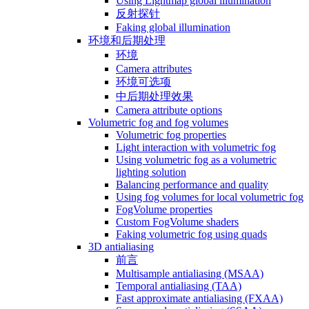
Using Lightmap global illumination
反射探针
Faking global illumination
环境和后期处理
环境
Camera attributes
环境可选项
中后期处理效果
Camera attribute options
Volumetric fog and fog volumes
Volumetric fog properties
Light interaction with volumetric fog
Using volumetric fog as a volumetric
lighting solution
Balancing performance and quality
Using fog volumes for local volumetric fog
FogVolume properties
Custom FogVolume shaders
Faking volumetric fog using quads
3D antialiasing
前言
Multisample antialiasing (MSAA)
Temporal antialiasing (TAA)
Fast approximate antialiasing (FXAA)