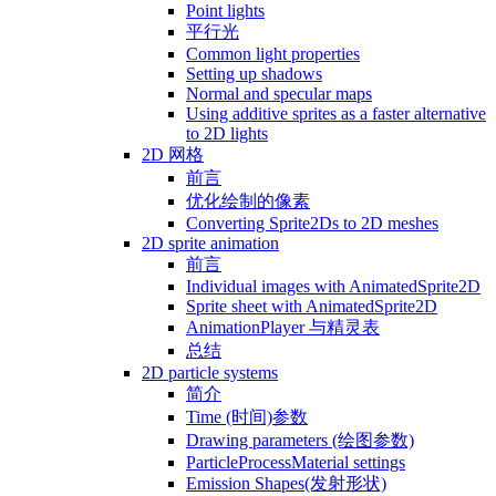
Point lights
平行光
Common light properties
Setting up shadows
Normal and specular maps
Using additive sprites as a faster alternative
to 2D lights
2D 网格
前言
优化绘制的像素
Converting Sprite2Ds to 2D meshes
2D sprite animation
前言
Individual images with AnimatedSprite2D
Sprite sheet with AnimatedSprite2D
AnimationPlayer 与精灵表
总结
2D particle systems
简介
Time (时间)参数
Drawing parameters (绘图参数)
ParticleProcessMaterial settings
Emission Shapes(发射形状)