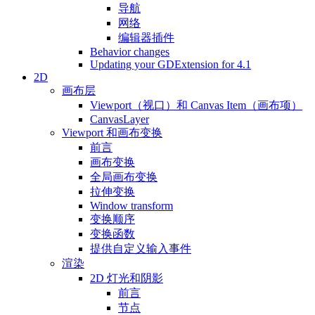
导航
网络
编辑器插件
Behavior changes
Updating your GDExtension for 4.1
2D
画布层
Viewport（视口）和 Canvas Item（画布项）
CanvasLayer
Viewport 和画布变换
前言
画布变换
全局画布变换
拉伸变换
Window transform
变换顺序
变换函数
提供自定义输入事件
渲染
2D 灯光和阴影
前言
节点