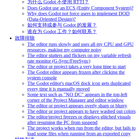
为什么 Godot 不使用 RTTI？
Does Godot use an ECS (Entity Component System)?
Why does Godot not force users to implement DOD
(Data-Oriented Design)?
如何支持或参与 Godot 的发展？
谁在为 Godot 工作？如何联系？
故障排除
The editor runs slowly and uses all my CPU and GPU
resources, making my computer noisy
The editor stutters and flickers on my variable refresh
rate monitor (G-Sync/FreeSync)
The editor or project takes a very long time to start
The Godot editor appears frozen after clicking the
system console
The Godot editor's macOS dock icon gets duplicated
every time it is manually moved
Some text such as "NO DC" appears in the top-left
corner of the Project Manager and editor window
The editor or project appears overly sharp or blurry
The editor or project appears to have washed out colors
The editor/project freezes or displays glitched visuals
after resuming the PC from suspend
The project works when run from the editor, but fails to
load some files when running from an exported copy