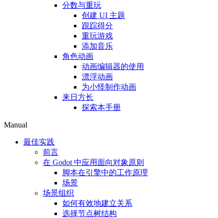
分数与重玩
创建 UI 主题
跟踪得分
重玩游戏
添加音乐
角色动画
动画编辑器的使用
漂浮动画
为小怪制作动画
来日方长
探索本手册
Manual
最佳实践
前言
在 Godot 中应用面向对象原则
脚本在引擎中的工作原理
场景
场景组织
如何有效地建立关系
选择节点树结构