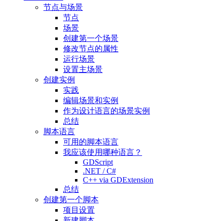
节点与场景
节点
场景
创建第一个场景
修改节点的属性
运行场景
设置主场景
创建实例
实践
编辑场景和实例
作为设计语言的场景实例
总结
脚本语言
可用的脚本语言
我应该使用哪种语言？
GDScript
.NET / C#
C++ via GDExtension
总结
创建第一个脚本
项目设置
新建脚本