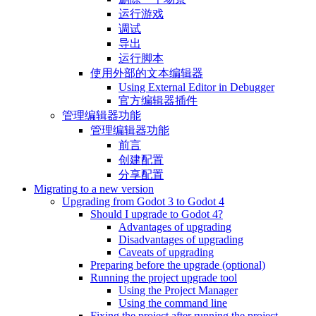
运行游戏
调试
导出
运行脚本
使用外部的文本编辑器
Using External Editor in Debugger
官方编辑器插件
管理编辑器功能
管理编辑器功能
前言
创建配置
分享配置
Migrating to a new version
Upgrading from Godot 3 to Godot 4
Should I upgrade to Godot 4?
Advantages of upgrading
Disadvantages of upgrading
Caveats of upgrading
Preparing before the upgrade (optional)
Running the project upgrade tool
Using the Project Manager
Using the command line
Fixing the project after running the project