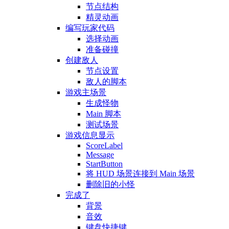
节点结构
精灵动画
编写玩家代码
选择动画
准备碰撞
创建敌人
节点设置
敌人的脚本
游戏主场景
生成怪物
Main 脚本
测试场景
游戏信息显示
ScoreLabel
Message
StartButton
将 HUD 场景连接到 Main 场景
删除旧的小怪
完成了
背景
音效
键盘快捷键