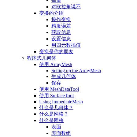
插值
对欧拉角说不
变换的介绍
操作变换
精度误差
获取信息
设置信息
用四元数插值
变换是你的朋友
程序式几何体
使用 ArrayMesh
Setting up the ArrayMesh
生成几何体
保存
使用 MeshDataTool
使用 SurfaceTool
Using ImmediateMesh
什么是几何体？
什么是网格？
什么是网格
表面
表面数组