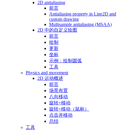
2D antialiasing
前言
Antialiasing property in Line2D and
custom drawing
Multisample antialiasing (MSAA)
2D 中的自定义绘图
前言
绘制
更新
坐标
示例：绘制圆弧
工具
Physics and movement
2D 运动概述
前言
场景布置
八向移动
旋转+移动
旋转+移动（鼠标）
点击并移动
总结
工具