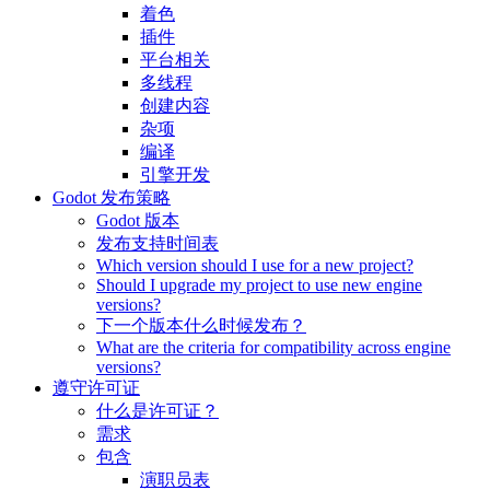
着色
插件
平台相关
多线程
创建内容
杂项
编译
引擎开发
Godot 发布策略
Godot 版本
发布支持时间表
Which version should I use for a new project?
Should I upgrade my project to use new engine
versions?
下一个版本什么时候发布？
What are the criteria for compatibility across engine
versions?
遵守许可证
什么是许可证？
需求
包含
演职员表