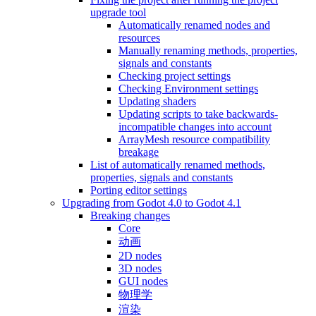
upgrade tool
Automatically renamed nodes and
resources
Manually renaming methods, properties,
signals and constants
Checking project settings
Checking Environment settings
Updating shaders
Updating scripts to take backwards-
incompatible changes into account
ArrayMesh resource compatibility
breakage
List of automatically renamed methods,
properties, signals and constants
Porting editor settings
Upgrading from Godot 4.0 to Godot 4.1
Breaking changes
Core
动画
2D nodes
3D nodes
GUI nodes
物理学
渲染