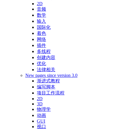
2D
音频
数学
输入
国际化
着色
网络
插件
多线程
创建内容
优化
法律相关
New pages since version 3.0
渐进式教程
编写脚本
项目工作流程
2D
3D
物理学
动画
GUI
视口