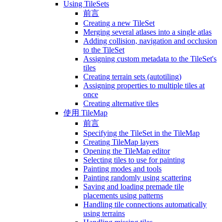
Using TileSets
前言
Creating a new TileSet
Merging several atlases into a single atlas
Adding collision, navigation and occlusion
to the TileSet
Assigning custom metadata to the TileSet's
tiles
Creating terrain sets (autotiling)
Assigning properties to multiple tiles at
once
Creating alternative tiles
使用 TileMap
前言
Specifying the TileSet in the TileMap
Creating TileMap layers
Opening the TileMap editor
Selecting tiles to use for painting
Painting modes and tools
Painting randomly using scattering
Saving and loading premade tile
placements using patterns
Handling tile connections automatically
using terrains