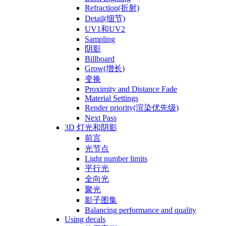
Refraction(折射)
Detail(细节)
UV1和UV2
Sampling
阴影
Billboard
Grow(增长)
变换
Proximity and Distance Fade
Material Settings
Render priority(渲染优先级)
Next Pass
3D 灯光和阴影
前言
光节点
Light number limits
平行光
全向光
聚光
影子图集
Balancing performance and quality
Using decals