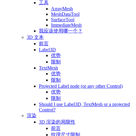
工具
ArrayMesh
MeshDataTool
SurfaceTool
ImmediateMesh
我应该使用哪一个？
3D 文本
前言
Label3D
优势
限制
TextMesh
优势
限制
Projected Label node (or any other Control)
优势
限制
Should I use Label3D, TextMesh or a projected
Control?
渲染
3D 渲染的局限性
前言
纹理尺寸限制