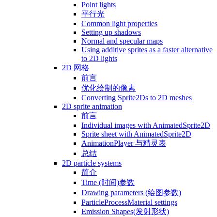
Point lights
平行光
Common light properties
Setting up shadows
Normal and specular maps
Using additive sprites as a faster alternative
to 2D lights
2D 网格
前言
优化绘制的像素
Converting Sprite2Ds to 2D meshes
2D sprite animation
前言
Individual images with AnimatedSprite2D
Sprite sheet with AnimatedSprite2D
AnimationPlayer 与精灵表
总结
2D particle systems
简介
Time (时间)参数
Drawing parameters (绘图参数)
ParticleProcessMaterial settings
Emission Shapes(发射形状)