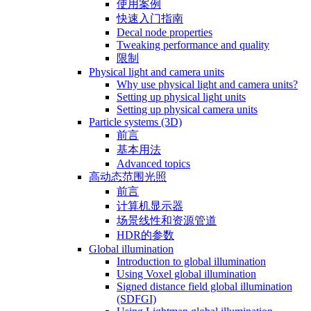
使用案例
快速入门指南
Decal node properties
Tweaking performance and quality
限制
Physical light and camera units
Why use physical light and camera units?
Setting up physical light units
Setting up physical camera units
Particle systems (3D)
前言
基本用法
Advanced topics
高动态范围光照
前言
计算机显示器
场景线性和资源管道
HDR的参数
Global illumination
Introduction to global illumination
Using Voxel global illumination
Signed distance field global illumination
(SDFGI)