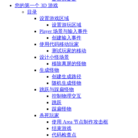
您的第一个 3D 游戏
目录
设置游戏区域
设置游玩区域
Player 场景与输入事件
创建输入事件
使用代码移动玩家
测试玩家的移动
设计小怪场景
移除离屏的怪物
生成怪物
创建生成路径
随机生成怪物
跳跃与踩扁怪物
控制物理交互
跳跃
踩扁怪物
杀死玩家
使用 Area 节点制作攻击框
结束游戏
代码检查点