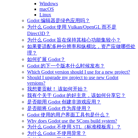
Windows
macOS
Linux
Godot 编辑器是绿色应用吗？
为什么 Godot 使用 Vulkan/OpenGL 而不是
Direct3D？
为什么 Godot 旨在保持其核心功能集较小？
如果要适配多种分辨率和纵横比，资产应做哪些处
理？
如何扩展 Godot？
Godot 的下一个版本什么时候发布？
Which Godot version should I use for a new project?
Should I upgrade my project to use new Godot
versions?
我想要贡献！ 该如何开始？
我有个关于 Godot 的好主意，该如何分享它？
是否能用 Godot 创建非游戏应用？
是否能将 Godot 作为库使用？
Godot 使用的用户界面工具包是什么？
Why does Godot use the SCons build system?
为什么 Godot 不使用 STL（标准模板库）？
为什么 Godot 不使用异常？