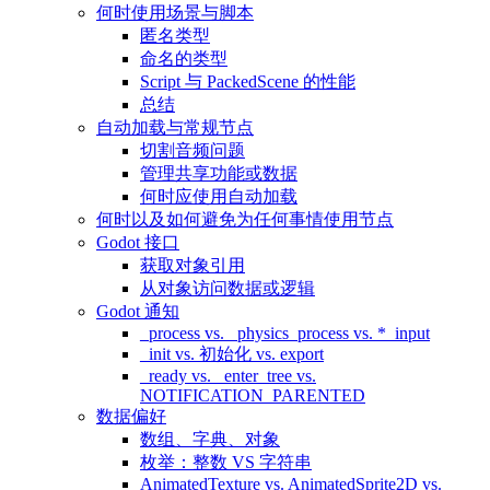
何时使用场景与脚本
匿名类型
命名的类型
Script 与 PackedScene 的性能
总结
自动加载与常规节点
切割音频问题
管理共享功能或数据
何时应使用自动加载
何时以及如何避免为任何事情使用节点
Godot 接口
获取对象引用
从对象访问数据或逻辑
Godot 通知
_process vs. _physics_process vs. *_input
_init vs. 初始化 vs. export
_ready vs. _enter_tree vs.
NOTIFICATION_PARENTED
数据偏好
数组、字典、对象
枚举：整数 VS 字符串
AnimatedTexture vs. AnimatedSprite2D vs.