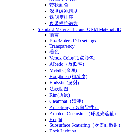
带状颜色
深度缓冲精度
透明度排序
多采样抗锯齿
Standard Material 3D and ORM Material 3D
前言
BaseMaterial 3D settings
Transparency
着色
Vertex Color(顶点颜色)
Albedo（反照率）
Metallic(金属)
Roughness(粗糙度)
Emission(发射)
法线贴图
Rim(边缘)
Clearcoat（清漆）
Anisotropy（各向异性）
Ambient Occlusion（环境光遮蔽）
Height
Subsurface Scattering（次表面散射）
Back Lighting