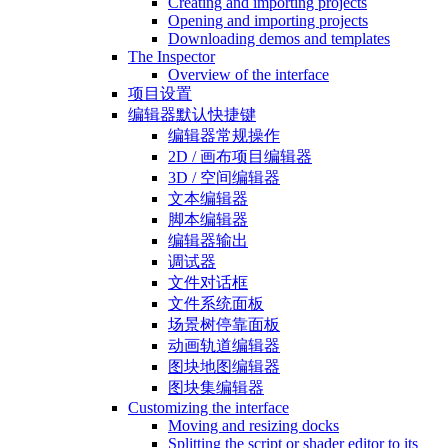
Creating and importing projects
Opening and importing projects
Downloading demos and templates
The Inspector
Overview of the interface
项目设置
编辑器默认快捷键
编辑器常规操作
2D / 画布项目编辑器
3D / 空间编辑器
文本编辑器
脚本编辑器
编辑器输出
调试器
文件对话框
文件系统面板
场景树停靠面板
动画轨道编辑器
图块地图编辑器
图块集编辑器
Customizing the interface
Moving and resizing docks
Splitting the script or shader editor to its