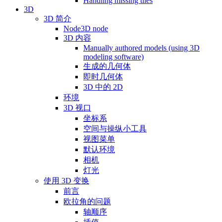
Handling missing tiles
3D
3D 简介
Node3D node
3D 内容
Manually authored models (using 3D
modeling software)
生成的几何体
即时几何体
3D 中的 2D
环境
3D 视口
坐标系
空间与操纵小工具
视图菜单
默认环境
相机
灯光
使用 3D 变换
前言
欧拉角的问题
轴顺序