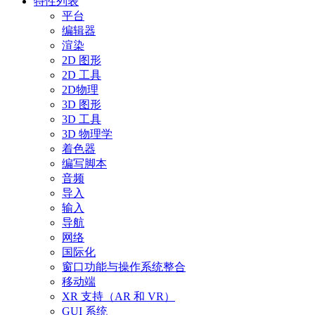
特性列表
平台
编辑器
渲染
2D 图形
2D 工具
2D物理
3D 图形
3D 工具
3D 物理学
着色器
编写脚本
音频
导入
输入
导航
网络
国际化
窗口功能与操作系统整合
移动端
XR 支持（AR 和 VR）
GUI 系统