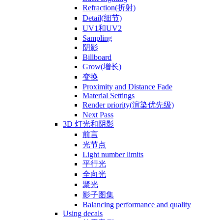
Refraction(折射)
Detail(细节)
UV1和UV2
Sampling
阴影
Billboard
Grow(增长)
变换
Proximity and Distance Fade
Material Settings
Render priority(渲染优先级)
Next Pass
3D 灯光和阴影
前言
光节点
Light number limits
平行光
全向光
聚光
影子图集
Balancing performance and quality
Using decals