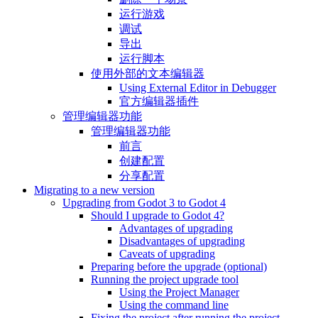
运行游戏
调试
导出
运行脚本
使用外部的文本编辑器
Using External Editor in Debugger
官方编辑器插件
管理编辑器功能
管理编辑器功能
前言
创建配置
分享配置
Migrating to a new version
Upgrading from Godot 3 to Godot 4
Should I upgrade to Godot 4?
Advantages of upgrading
Disadvantages of upgrading
Caveats of upgrading
Preparing before the upgrade (optional)
Running the project upgrade tool
Using the Project Manager
Using the command line
Fixing the project after running the project