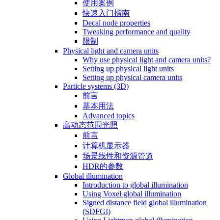
使用案例
快速入门指南
Decal node properties
Tweaking performance and quality
限制
Physical light and camera units
Why use physical light and camera units?
Setting up physical light units
Setting up physical camera units
Particle systems (3D)
前言
基本用法
Advanced topics
高动态范围光照
前言
计算机显示器
场景线性和资源管道
HDR的参数
Global illumination
Introduction to global illumination
Using Voxel global illumination
Signed distance field global illumination
(SDFGI)