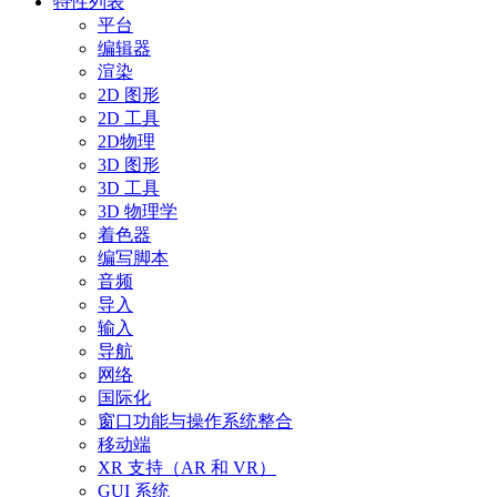
特性列表
平台
编辑器
渲染
2D 图形
2D 工具
2D物理
3D 图形
3D 工具
3D 物理学
着色器
编写脚本
音频
导入
输入
导航
网络
国际化
窗口功能与操作系统整合
移动端
XR 支持（AR 和 VR）
GUI 系统