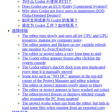
为什么 Godot 不使用 RTTI？
Does Godot use an ECS (Entity Component System)?
Why does Godot not force users to implement DOD
(Data-Oriented Design)?
如何支持或参与 Godot 的发展？
谁在为 Godot 工作？如何联系？
故障排除
The editor runs slowly and uses all my CPU and GPU
resources, making my computer noisy
The editor stutters and flickers on my variable refresh
rate monitor (G-Sync/FreeSync)
The editor or project takes a very long time to start
The Godot editor appears frozen after clicking the
system console
The Godot editor's macOS dock icon gets duplicated
every time it is manually moved
Some text such as "NO DC" appears in the top-left
corner of the Project Manager and editor window
The editor or project appears overly sharp or blurry
The editor or project appears to have washed out colors
The editor/project freezes or displays glitched visuals
after resuming the PC from suspend
The project works when run from the editor, but fails to
load some files when running from an exported copy