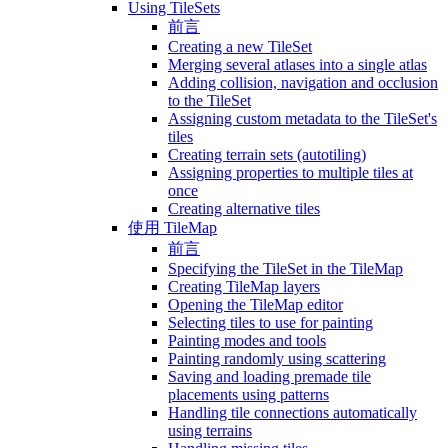
Using TileSets
前言
Creating a new TileSet
Merging several atlases into a single atlas
Adding collision, navigation and occlusion
to the TileSet
Assigning custom metadata to the TileSet's
tiles
Creating terrain sets (autotiling)
Assigning properties to multiple tiles at
once
Creating alternative tiles
使用 TileMap
前言
Specifying the TileSet in the TileMap
Creating TileMap layers
Opening the TileMap editor
Selecting tiles to use for painting
Painting modes and tools
Painting randomly using scattering
Saving and loading premade tile
placements using patterns
Handling tile connections automatically
using terrains