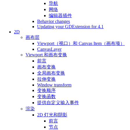
导航
网络
编辑器插件
Behavior changes
Updating your GDExtension for 4.1
2D
画布层
Viewport（视口）和 Canvas Item（画布项）
CanvasLayer
Viewport 和画布变换
前言
画布变换
全局画布变换
拉伸变换
Window transform
变换顺序
变换函数
提供自定义输入事件
渲染
2D 灯光和阴影
前言
节点