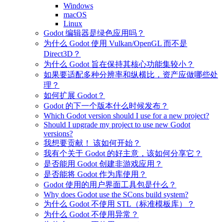
Windows
macOS
Linux
Godot 编辑器是绿色应用吗？
为什么 Godot 使用 Vulkan/OpenGL 而不是
Direct3D？
为什么 Godot 旨在保持其核心功能集较小？
如果要适配多种分辨率和纵横比，资产应做哪些处
理？
如何扩展 Godot？
Godot 的下一个版本什么时候发布？
Which Godot version should I use for a new project?
Should I upgrade my project to use new Godot
versions?
我想要贡献！ 该如何开始？
我有个关于 Godot 的好主意，该如何分享它？
是否能用 Godot 创建非游戏应用？
是否能将 Godot 作为库使用？
Godot 使用的用户界面工具包是什么？
Why does Godot use the SCons build system?
为什么 Godot 不使用 STL（标准模板库）？
为什么 Godot 不使用异常？