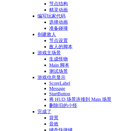
节点结构
精灵动画
编写玩家代码
选择动画
准备碰撞
创建敌人
节点设置
敌人的脚本
游戏主场景
生成怪物
Main 脚本
测试场景
游戏信息显示
ScoreLabel
Message
StartButton
将 HUD 场景连接到 Main 场景
删除旧的小怪
完成了
背景
音效
键盘快捷键