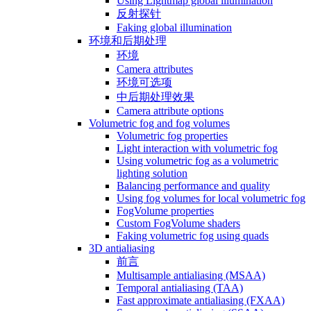
Using Lightmap global illumination
反射探针
Faking global illumination
环境和后期处理
环境
Camera attributes
环境可选项
中后期处理效果
Camera attribute options
Volumetric fog and fog volumes
Volumetric fog properties
Light interaction with volumetric fog
Using volumetric fog as a volumetric
lighting solution
Balancing performance and quality
Using fog volumes for local volumetric fog
FogVolume properties
Custom FogVolume shaders
Faking volumetric fog using quads
3D antialiasing
前言
Multisample antialiasing (MSAA)
Temporal antialiasing (TAA)
Fast approximate antialiasing (FXAA)