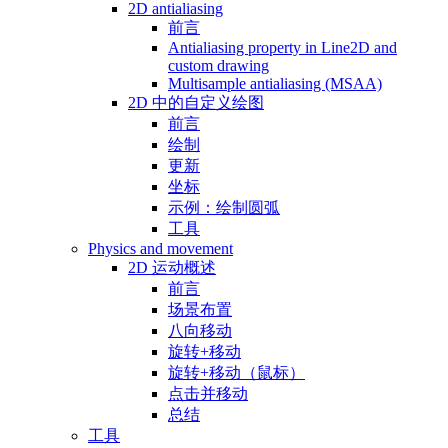
2D antialiasing
前言
Antialiasing property in Line2D and
custom drawing
Multisample antialiasing (MSAA)
2D 中的自定义绘图
前言
绘制
更新
坐标
示例：绘制圆弧
工具
Physics and movement
2D 运动概述
前言
场景布置
八向移动
旋转+移动
旋转+移动（鼠标）
点击并移动
总结
工具