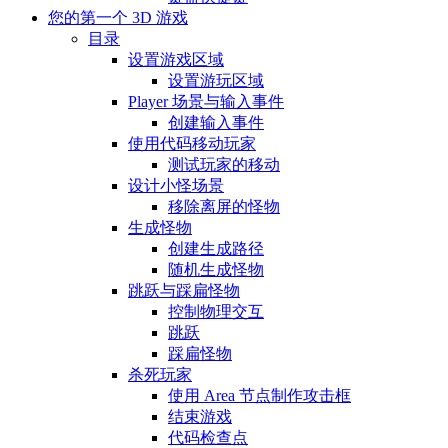
您的第一个 3D 游戏
目录
设置游戏区域
设置游玩区域
Player 场景与输入事件
创建输入事件
使用代码移动玩家
测试玩家的移动
设计小怪场景
移除离屏的怪物
生成怪物
创建生成路径
随机生成怪物
跳跃与踩扁怪物
控制物理交互
跳跃
踩扁怪物
杀死玩家
使用 Area 节点制作攻击框
结束游戏
代码检查点