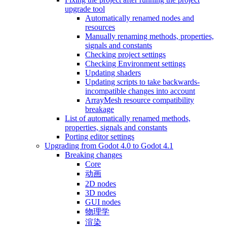
upgrade tool
Automatically renamed nodes and
resources
Manually renaming methods, properties,
signals and constants
Checking project settings
Checking Environment settings
Updating shaders
Updating scripts to take backwards-
incompatible changes into account
ArrayMesh resource compatibility
breakage
List of automatically renamed methods,
properties, signals and constants
Porting editor settings
Upgrading from Godot 4.0 to Godot 4.1
Breaking changes
Core
动画
2D nodes
3D nodes
GUI nodes
物理学
渲染