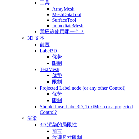
工具
ArrayMesh
MeshDataTool
SurfaceTool
ImmediateMesh
我应该使用哪一个？
3D 文本
前言
Label3D
优势
限制
TextMesh
优势
限制
Projected Label node (or any other Control)
优势
限制
Should I use Label3D, TextMesh or a projected
Control?
渲染
3D 渲染的局限性
前言
纹理尺寸限制