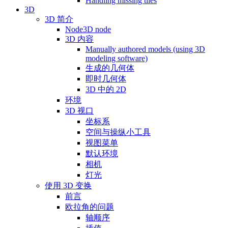
Handling missing tiles
3D
3D 简介
Node3D node
3D 内容
Manually authored models (using 3D
modeling software)
生成的几何体
即时几何体
3D 中的 2D
环境
3D 视口
坐标系
空间与操纵小工具
视图菜单
默认环境
相机
灯光
使用 3D 变换
前言
欧拉角的问题
轴顺序