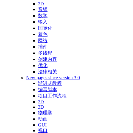
2D
音频
数学
输入
国际化
着色
网络
插件
多线程
创建内容
优化
法律相关
New pages since version 3.0
渐进式教程
编写脚本
项目工作流程
2D
3D
物理学
动画
GUI
视口