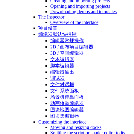
Creating and importing projects
Opening and importing projects
Downloading demos and templates
The Inspector
Overview of the interface
项目设置
编辑器默认快捷键
编辑器常规操作
2D / 画布项目编辑器
3D / 空间编辑器
文本编辑器
脚本编辑器
编辑器输出
调试器
文件对话框
文件系统面板
场景树停靠面板
动画轨道编辑器
图块地图编辑器
图块集编辑器
Customizing the interface
Moving and resizing docks
Splitting the script or shader editor to its