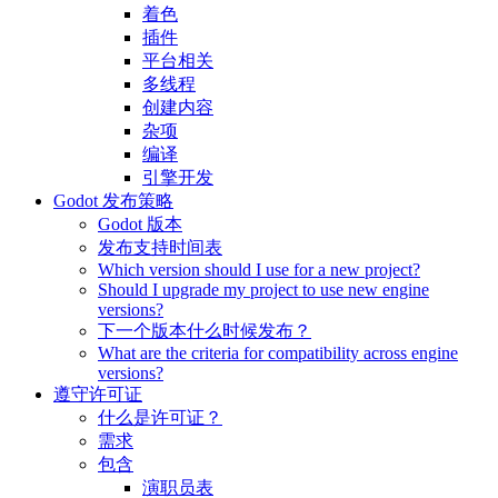
着色
插件
平台相关
多线程
创建内容
杂项
编译
引擎开发
Godot 发布策略
Godot 版本
发布支持时间表
Which version should I use for a new project?
Should I upgrade my project to use new engine
versions?
下一个版本什么时候发布？
What are the criteria for compatibility across engine
versions?
遵守许可证
什么是许可证？
需求
包含
演职员表