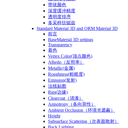
带状颜色
深度缓冲精度
透明度排序
多采样抗锯齿
Standard Material 3D and ORM Material 3D
前言
BaseMaterial 3D settings
Transparency
着色
Vertex Color(顶点颜色)
Albedo（反照率）
Metallic(金属)
Roughness(粗糙度)
Emission(发射)
法线贴图
Rim(边缘)
Clearcoat（清漆）
Anisotropy（各向异性）
Ambient Occlusion（环境光遮蔽）
Height
Subsurface Scattering（次表面散射）
Back Lighting