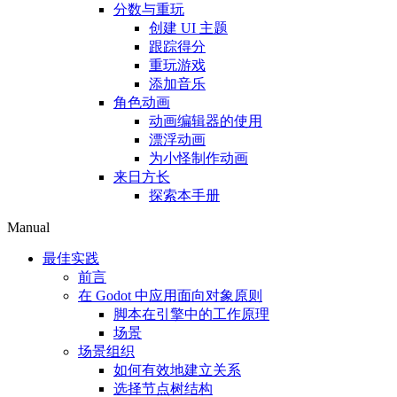
分数与重玩
创建 UI 主题
跟踪得分
重玩游戏
添加音乐
角色动画
动画编辑器的使用
漂浮动画
为小怪制作动画
来日方长
探索本手册
Manual
最佳实践
前言
在 Godot 中应用面向对象原则
脚本在引擎中的工作原理
场景
场景组织
如何有效地建立关系
选择节点树结构