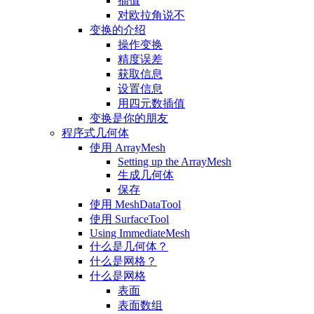
插值
对欧拉角说不
变换的介绍
操作变换
精度误差
获取信息
设置信息
用四元数插值
变换是你的朋友
程序式几何体
使用 ArrayMesh
Setting up the ArrayMesh
生成几何体
保存
使用 MeshDataTool
使用 SurfaceTool
Using ImmediateMesh
什么是几何体？
什么是网格？
什么是网格
表面
表面数组