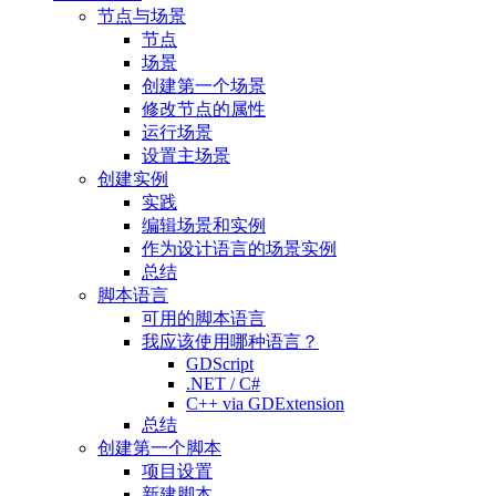
节点与场景
节点
场景
创建第一个场景
修改节点的属性
运行场景
设置主场景
创建实例
实践
编辑场景和实例
作为设计语言的场景实例
总结
脚本语言
可用的脚本语言
我应该使用哪种语言？
GDScript
.NET / C#
C++ via GDExtension
总结
创建第一个脚本
项目设置
新建脚本