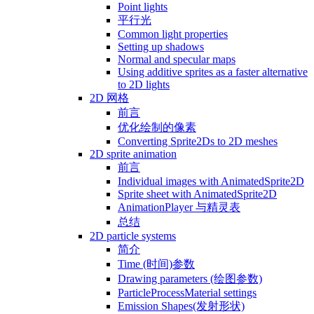
Point lights
平行光
Common light properties
Setting up shadows
Normal and specular maps
Using additive sprites as a faster alternative
to 2D lights
2D 网格
前言
优化绘制的像素
Converting Sprite2Ds to 2D meshes
2D sprite animation
前言
Individual images with AnimatedSprite2D
Sprite sheet with AnimatedSprite2D
AnimationPlayer 与精灵表
总结
2D particle systems
简介
Time (时间)参数
Drawing parameters (绘图参数)
ParticleProcessMaterial settings
Emission Shapes(发射形状)