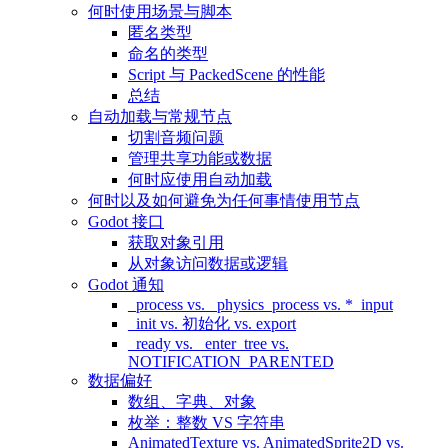
何时使用场景与脚本
匿名类型
命名的类型
Script 与 PackedScene 的性能
总结
自动加载与常规节点
切割音频问题
管理共享功能或数据
何时应使用自动加载
何时以及如何避免为任何事情使用节点
Godot 接口
获取对象引用
从对象访问数据或逻辑
Godot 通知
_process vs. _physics_process vs. *_input
_init vs. 初始化 vs. export
_ready vs. _enter_tree vs.
NOTIFICATION_PARENTED
数据偏好
数组、字典、对象
枚举：整数 VS 字符串
AnimatedTexture vs. AnimatedSprite2D vs.