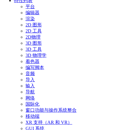
特性列表
平台
编辑器
渲染
2D 图形
2D 工具
2D物理
3D 图形
3D 工具
3D 物理学
着色器
编写脚本
音频
导入
输入
导航
网络
国际化
窗口功能与操作系统整合
移动端
XR 支持（AR 和 VR）
GUI 系统