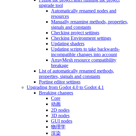
upgrade tool
Automatically renamed nodes and
resources
Manually renaming methods, properties,
signals and constants
Checking project settings
Checking Environment settings
Updating shaders
Updating scripts to take backwards-
incompatible changes into account
ArrayMesh resource compatibility
breakage
List of automatically renamed methods,
properties, signals and constants
Porting editor settings
Upgrading from Godot 4.0 to Godot 4.1
Breaking changes
Core
动画
2D nodes
3D nodes
GUI nodes
物理学
渲染