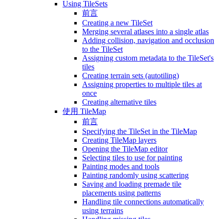
Using TileSets
前言
Creating a new TileSet
Merging several atlases into a single atlas
Adding collision, navigation and occlusion
to the TileSet
Assigning custom metadata to the TileSet's
tiles
Creating terrain sets (autotiling)
Assigning properties to multiple tiles at
once
Creating alternative tiles
使用 TileMap
前言
Specifying the TileSet in the TileMap
Creating TileMap layers
Opening the TileMap editor
Selecting tiles to use for painting
Painting modes and tools
Painting randomly using scattering
Saving and loading premade tile
placements using patterns
Handling tile connections automatically
using terrains