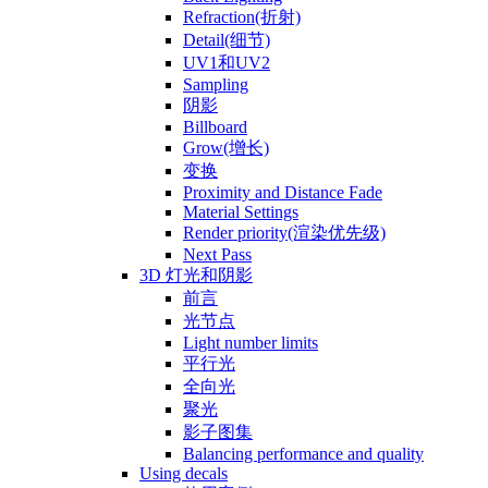
Refraction(折射)
Detail(细节)
UV1和UV2
Sampling
阴影
Billboard
Grow(增长)
变换
Proximity and Distance Fade
Material Settings
Render priority(渲染优先级)
Next Pass
3D 灯光和阴影
前言
光节点
Light number limits
平行光
全向光
聚光
影子图集
Balancing performance and quality
Using decals