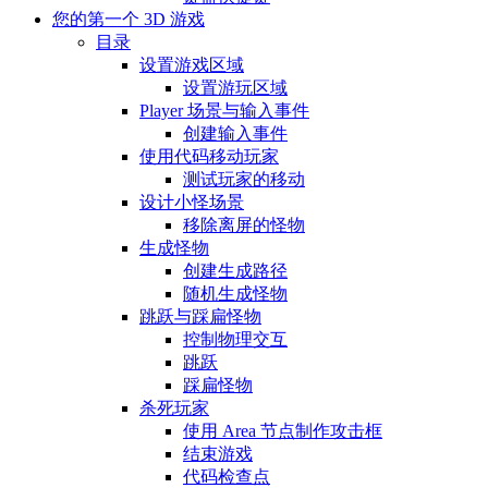
您的第一个 3D 游戏
目录
设置游戏区域
设置游玩区域
Player 场景与输入事件
创建输入事件
使用代码移动玩家
测试玩家的移动
设计小怪场景
移除离屏的怪物
生成怪物
创建生成路径
随机生成怪物
跳跃与踩扁怪物
控制物理交互
跳跃
踩扁怪物
杀死玩家
使用 Area 节点制作攻击框
结束游戏
代码检查点