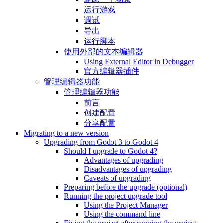
运行游戏
调试
导出
运行脚本
使用外部的文本编辑器
Using External Editor in Debugger
官方编辑器插件
管理编辑器功能
管理编辑器功能
前言
创建配置
分享配置
Migrating to a new version
Upgrading from Godot 3 to Godot 4
Should I upgrade to Godot 4?
Advantages of upgrading
Disadvantages of upgrading
Caveats of upgrading
Preparing before the upgrade (optional)
Running the project upgrade tool
Using the Project Manager
Using the command line
Fixing the project after running the project