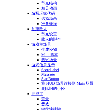
节点结构
精灵动画
编写玩家代码
选择动画
准备碰撞
创建敌人
节点设置
敌人的脚本
游戏主场景
生成怪物
Main 脚本
测试场景
游戏信息显示
ScoreLabel
Message
StartButton
将 HUD 场景连接到 Main 场景
删除旧的小怪
完成了
背景
音效
键盘快捷键