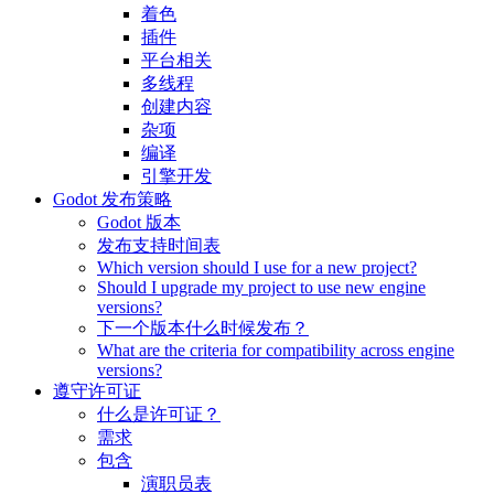
着色
插件
平台相关
多线程
创建内容
杂项
编译
引擎开发
Godot 发布策略
Godot 版本
发布支持时间表
Which version should I use for a new project?
Should I upgrade my project to use new engine
versions?
下一个版本什么时候发布？
What are the criteria for compatibility across engine
versions?
遵守许可证
什么是许可证？
需求
包含
演职员表