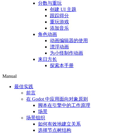
分数与重玩
创建 UI 主题
跟踪得分
重玩游戏
添加音乐
角色动画
动画编辑器的使用
漂浮动画
为小怪制作动画
来日方长
探索本手册
Manual
最佳实践
前言
在 Godot 中应用面向对象原则
脚本在引擎中的工作原理
场景
场景组织
如何有效地建立关系
选择节点树结构