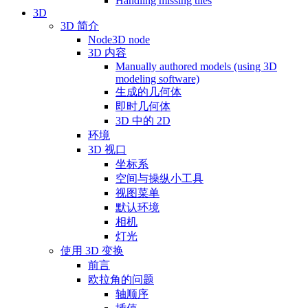
Handling missing tiles
3D
3D 简介
Node3D node
3D 内容
Manually authored models (using 3D
modeling software)
生成的几何体
即时几何体
3D 中的 2D
环境
3D 视口
坐标系
空间与操纵小工具
视图菜单
默认环境
相机
灯光
使用 3D 变换
前言
欧拉角的问题
轴顺序