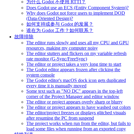
为什么 Godot 不使用 RTTI？
Does Godot use an ECS (Entity Component System)?
Why does Godot not force users to implement DOD
(Data-Oriented Design)?
如何支持或参与 Godot 的发展？
谁在为 Godot 工作？如何联系？
故障排除
The editor runs slowly and uses all my CPU and GPU
resources, making my computer noisy
The editor stutters and flickers on my variable refresh
rate monitor (G-Sync/FreeSync)
The editor or project takes a very long time to start
The Godot editor appears frozen after clicking the
system console
The Godot editor's macOS dock icon gets duplicated
every time it is manually moved
Some text such as "NO DC" appears in the top-left
corner of the Project Manager and editor window
The editor or project appears overly sharp or blurry
The editor or project appears to have washed out colors
The editor/project freezes or displays glitched visuals
after resuming the PC from suspend
The project works when run from the editor, but fails to
load some files when running from an exported copy