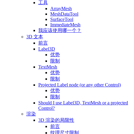
工具
ArrayMesh
MeshDataTool
SurfaceTool
ImmediateMesh
我应该使用哪一个？
3D 文本
前言
Label3D
优势
限制
TextMesh
优势
限制
Projected Label node (or any other Control)
优势
限制
Should I use Label3D, TextMesh or a projected
Control?
渲染
3D 渲染的局限性
前言
纹理尺寸限制