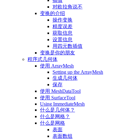
插值
对欧拉角说不
变换的介绍
操作变换
精度误差
获取信息
设置信息
用四元数插值
变换是你的朋友
程序式几何体
使用 ArrayMesh
Setting up the ArrayMesh
生成几何体
保存
使用 MeshDataTool
使用 SurfaceTool
Using ImmediateMesh
什么是几何体？
什么是网格？
什么是网格
表面
表面数组