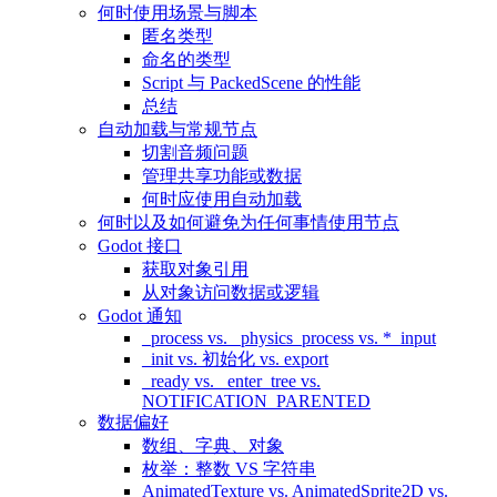
何时使用场景与脚本
匿名类型
命名的类型
Script 与 PackedScene 的性能
总结
自动加载与常规节点
切割音频问题
管理共享功能或数据
何时应使用自动加载
何时以及如何避免为任何事情使用节点
Godot 接口
获取对象引用
从对象访问数据或逻辑
Godot 通知
_process vs. _physics_process vs. *_input
_init vs. 初始化 vs. export
_ready vs. _enter_tree vs.
NOTIFICATION_PARENTED
数据偏好
数组、字典、对象
枚举：整数 VS 字符串
AnimatedTexture vs. AnimatedSprite2D vs.