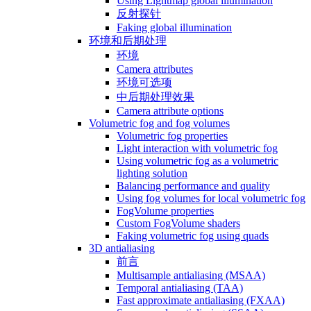
Using Lightmap global illumination
反射探针
Faking global illumination
环境和后期处理
环境
Camera attributes
环境可选项
中后期处理效果
Camera attribute options
Volumetric fog and fog volumes
Volumetric fog properties
Light interaction with volumetric fog
Using volumetric fog as a volumetric
lighting solution
Balancing performance and quality
Using fog volumes for local volumetric fog
FogVolume properties
Custom FogVolume shaders
Faking volumetric fog using quads
3D antialiasing
前言
Multisample antialiasing (MSAA)
Temporal antialiasing (TAA)
Fast approximate antialiasing (FXAA)