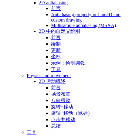
2D antialiasing
前言
Antialiasing property in Line2D and
custom drawing
Multisample antialiasing (MSAA)
2D 中的自定义绘图
前言
绘制
更新
坐标
示例：绘制圆弧
工具
Physics and movement
2D 运动概述
前言
场景布置
八向移动
旋转+移动
旋转+移动（鼠标）
点击并移动
总结
工具