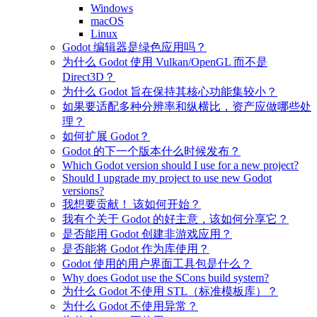
Windows
macOS
Linux
Godot 编辑器是绿色应用吗？
为什么 Godot 使用 Vulkan/OpenGL 而不是
Direct3D？
为什么 Godot 旨在保持其核心功能集较小？
如果要适配多种分辨率和纵横比，资产应做哪些处
理？
如何扩展 Godot？
Godot 的下一个版本什么时候发布？
Which Godot version should I use for a new project?
Should I upgrade my project to use new Godot
versions?
我想要贡献！ 该如何开始？
我有个关于 Godot 的好主意，该如何分享它？
是否能用 Godot 创建非游戏应用？
是否能将 Godot 作为库使用？
Godot 使用的用户界面工具包是什么？
Why does Godot use the SCons build system?
为什么 Godot 不使用 STL（标准模板库）？
为什么 Godot 不使用异常？