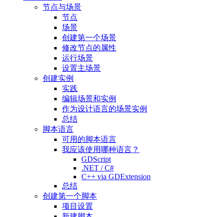
节点与场景
节点
场景
创建第一个场景
修改节点的属性
运行场景
设置主场景
创建实例
实践
编辑场景和实例
作为设计语言的场景实例
总结
脚本语言
可用的脚本语言
我应该使用哪种语言？
GDScript
.NET / C#
C++ via GDExtension
总结
创建第一个脚本
项目设置
新建脚本