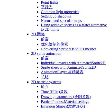
Point lights
平行光
Common light properties
Setting up shadows
Normal and specular maps
Using additive sprites as a faster alternative
to 2D lights
2D 网格
前言
优化绘制的像素
Converting Sprite2Ds to 2D meshes
2D sprite animation
前言
Individual images with AnimatedSprite2D
Sprite sheet with AnimatedSprite2D
AnimationPlayer 与精灵表
总结
2D particle systems
简介
Time (时间)参数
Drawing parameters (绘图参数)
ParticleProcessMaterial settings
Emission Shapes(发射形状)