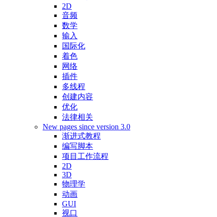
2D
音频
数学
输入
国际化
着色
网络
插件
多线程
创建内容
优化
法律相关
New pages since version 3.0
渐进式教程
编写脚本
项目工作流程
2D
3D
物理学
动画
GUI
视口