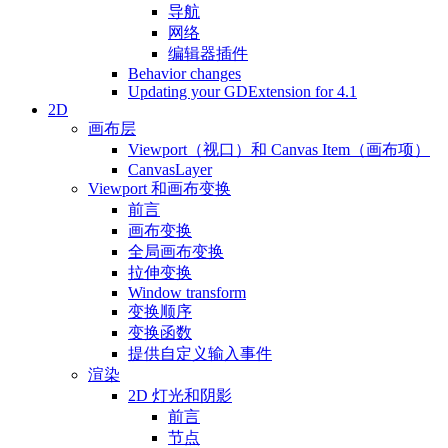
导航
网络
编辑器插件
Behavior changes
Updating your GDExtension for 4.1
2D
画布层
Viewport（视口）和 Canvas Item（画布项）
CanvasLayer
Viewport 和画布变换
前言
画布变换
全局画布变换
拉伸变换
Window transform
变换顺序
变换函数
提供自定义输入事件
渲染
2D 灯光和阴影
前言
节点