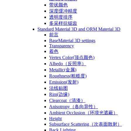
带状颜色
深度缓冲精度
透明度排序
多采样抗锯齿
Standard Material 3D and ORM Material 3D
前言
BaseMaterial 3D settings
Transparency
着色
Vertex Color(顶点颜色)
Albedo（反照率）
Metallic(金属)
Roughness(粗糙度)
Emission(发射)
法线贴图
Rim(边缘)
Clearcoat（清漆）
Anisotropy（各向异性）
Ambient Occlusion（环境光遮蔽）
Height
Subsurface Scattering（次表面散射）
Back Lighting