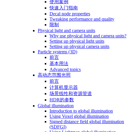
使用案例
快速入门指南
Decal node properties
Tweaking performance and quality
限制
Physical light and camera units
Why use physical light and camera units?
Setting up physical light units
Setting up physical camera units
Particle systems (3D)
前言
基本用法
Advanced topics
高动态范围光照
前言
计算机显示器
场景线性和资源管道
HDR的参数
Global illumination
Introduction to global illumination
Using Voxel global illumination
Signed distance field global illumination
(SDFGI)