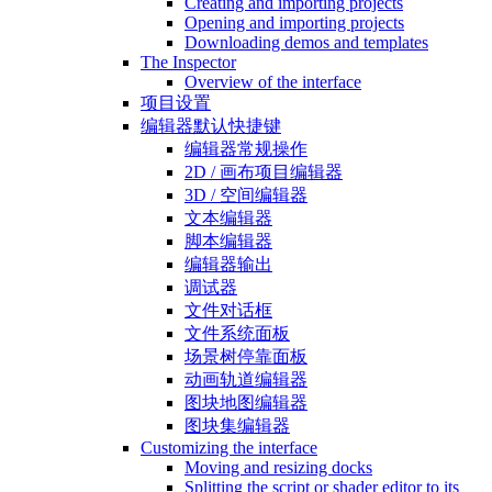
Creating and importing projects
Opening and importing projects
Downloading demos and templates
The Inspector
Overview of the interface
项目设置
编辑器默认快捷键
编辑器常规操作
2D / 画布项目编辑器
3D / 空间编辑器
文本编辑器
脚本编辑器
编辑器输出
调试器
文件对话框
文件系统面板
场景树停靠面板
动画轨道编辑器
图块地图编辑器
图块集编辑器
Customizing the interface
Moving and resizing docks
Splitting the script or shader editor to its