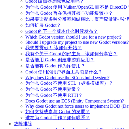
Godot 编辑器是绿色应用吗？
为什么 Godot 使用 Vulkan/OpenGL 而不是 Direct3D
为什么 Godot 旨在保持其核心功能集较小？
如果要适配多种分辨率和纵横比，资产应做哪些处
如何扩展 Godot？
Godot 的下一个版本什么时候发布？
Which Godot version should I use for a new project?
Should I upgrade my project to use new Godot versions?
我想要贡献！ 该如何开始？
我有个关于 Godot 的好主意，该如何分享它？
是否能用 Godot 创建非游戏应用？
是否能将 Godot 作为库使用？
Godot 使用的用户界面工具包是什么？
Why does Godot use the SCons build system?
为什么 Godot 不使用 STL（标准模板库）？
为什么 Godot 不使用异常？
为什么 Godot 不使用 RTTI？
Does Godot use an ECS (Entity Component System)?
Why does Godot not force users to implement DOD (Dat
如何支持或参与 Godot 的发展？
谁在为 Godot 工作？如何联系？
故障排除