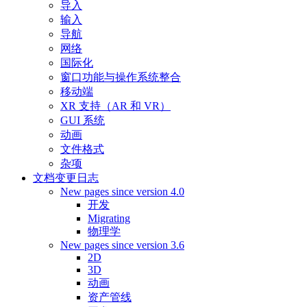
导入
输入
导航
网络
国际化
窗口功能与操作系统整合
移动端
XR 支持（AR 和 VR）
GUI 系统
动画
文件格式
杂项
文档变更日志
New pages since version 4.0
开发
Migrating
物理学
New pages since version 3.6
2D
3D
动画
资产管线