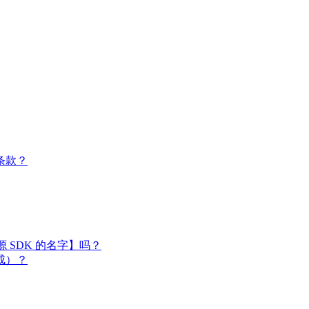
条款？
闭源 SDK 的名字】吗？
成）？