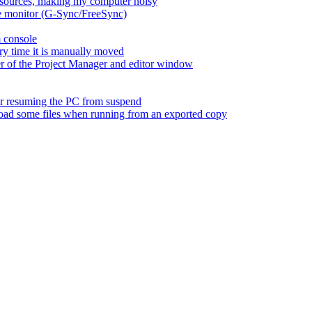
esources, making my computer noisy
ate monitor (G-Sync/FreeSync)
m console
ry time it is manually moved
er of the Project Manager and editor window
fter resuming the PC from suspend
 load some files when running from an exported copy