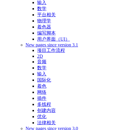
输入
数学
平台相关
物理学
着色器
编写脚本
用户界面（UI）
New pages since version 3.1
项目工作流程
2D
音频
数学
输入
国际化
着色
网络
插件
多线程
创建内容
优化
法律相关
New pages since version 3.0