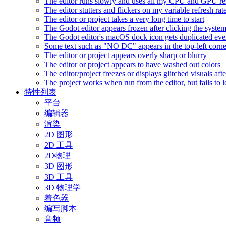
The editor runs slowly and uses all my CPU and GPU r
The editor stutters and flickers on my variable refresh r
The editor or project takes a very long time to start
The Godot editor appears frozen after clicking the syste
The Godot editor's macOS dock icon gets duplicated eve
Some text such as "NO DC" appears in the top-left corn
The editor or project appears overly sharp or blurry
The editor or project appears to have washed out colors
The editor/project freezes or displays glitched visuals a
The project works when run from the editor, but fails to
特性列表
平台
编辑器
渲染
2D 图形
2D 工具
2D物理
3D 图形
3D 工具
3D 物理学
着色器
编写脚本
音频