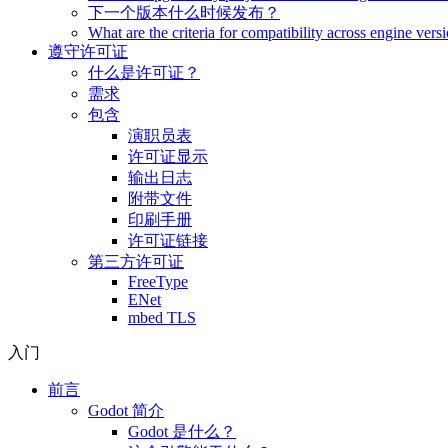
下一个版本什么时候发布？
What are the criteria for compatibility across engine vers
遵守许可证
什么是许可证？
需求
包含
演职员表
许可证显示
输出日志
附带文件
印刷手册
许可证链接
第三方许可证
FreeType
ENet
mbed TLS
入门
前言
Godot 简介
Godot 是什么？