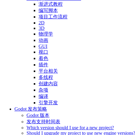
渐进式教程
编写脚本
项目工作流程
2D
3D
物理学
动画
GUI
视口
着色
插件
平台相关
多线程
创建内容
杂项
编译
引擎开发
Godot 发布策略
Godot 版本
发布支持时间表
Which version should I use for a new project?
Should I upgrade my project to use new engine versions