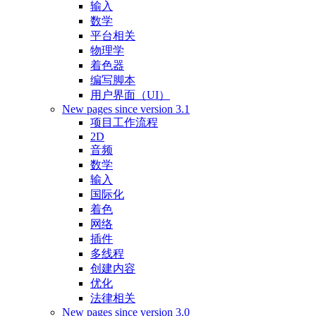
输入
数学
平台相关
物理学
着色器
编写脚本
用户界面（UI）
New pages since version 3.1
项目工作流程
2D
音频
数学
输入
国际化
着色
网络
插件
多线程
创建内容
优化
法律相关
New pages since version 3.0