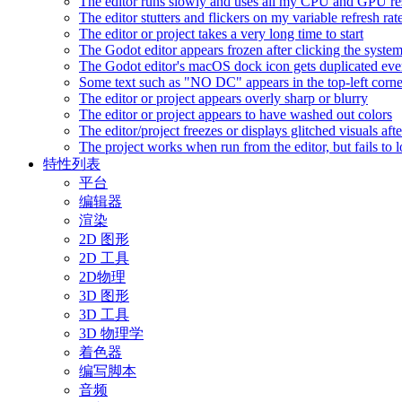
The editor runs slowly and uses all my CPU and GPU r
The editor stutters and flickers on my variable refresh r
The editor or project takes a very long time to start
The Godot editor appears frozen after clicking the syste
The Godot editor's macOS dock icon gets duplicated eve
Some text such as "NO DC" appears in the top-left corn
The editor or project appears overly sharp or blurry
The editor or project appears to have washed out colors
The editor/project freezes or displays glitched visuals a
The project works when run from the editor, but fails to
特性列表
平台
编辑器
渲染
2D 图形
2D 工具
2D物理
3D 图形
3D 工具
3D 物理学
着色器
编写脚本
音频