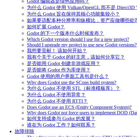
Godot 编辑器是绿色应用吗？
为什么 Godot 使用 Vulkan/OpenGL 而不是 Direct3D
为什么 Godot 旨在保持其核心功能集较小？
如果要适配多种分辨率和纵横比，资产应做哪些处
如何扩展 Godot？
Godot 的下一个版本什么时候发布？
Which Godot version should I use for a new project?
Should I upgrade my project to use new Godot versions?
我想要贡献！ 该如何开始？
我有个关于 Godot 的好主意，该如何分享它？
是否能用 Godot 创建非游戏应用？
是否能将 Godot 作为库使用？
Godot 使用的用户界面工具包是什么？
Why does Godot use the SCons build system?
为什么 Godot 不使用 STL（标准模板库）？
为什么 Godot 不使用异常？
为什么 Godot 不使用 RTTI？
Does Godot use an ECS (Entity Component System)?
Why does Godot not force users to implement DOD (Dat
如何支持或参与 Godot 的发展？
谁在为 Godot 工作？如何联系？
故障排除