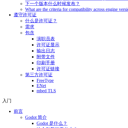
下一个版本什么时候发布？
What are the criteria for compatibility across engine vers
遵守许可证
什么是许可证？
需求
包含
演职员表
许可证显示
输出日志
附带文件
印刷手册
许可证链接
第三方许可证
FreeType
ENet
mbed TLS
入门
前言
Godot 简介
Godot 是什么？