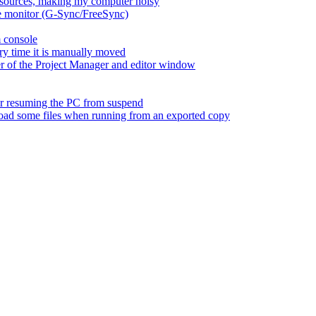
esources, making my computer noisy
ate monitor (G-Sync/FreeSync)
m console
ry time it is manually moved
er of the Project Manager and editor window
fter resuming the PC from suspend
 load some files when running from an exported copy