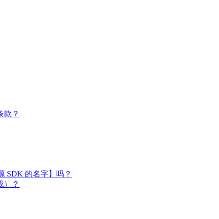
条款？
闭源 SDK 的名字】吗？
成）？