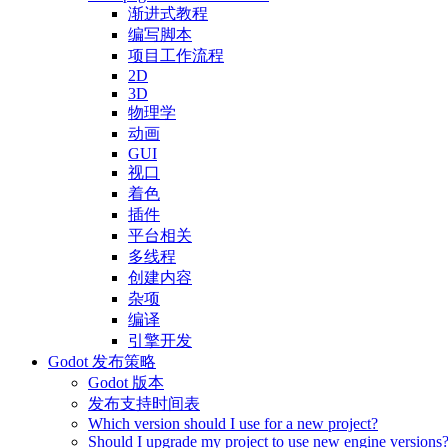
渐进式教程
编写脚本
项目工作流程
2D
3D
物理学
动画
GUI
视口
着色
插件
平台相关
多线程
创建内容
杂项
编译
引擎开发
Godot 发布策略
Godot 版本
发布支持时间表
Which version should I use for a new project?
Should I upgrade my project to use new engine versions