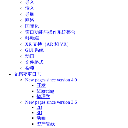
导入
输入
导航
网络
国际化
窗口功能与操作系统整合
移动端
XR 支持（AR 和 VR）
GUI 系统
动画
文件格式
杂项
文档变更日志
New pages since version 4.0
开发
Migrating
物理学
New pages since version 3.6
2D
3D
动画
资产管线