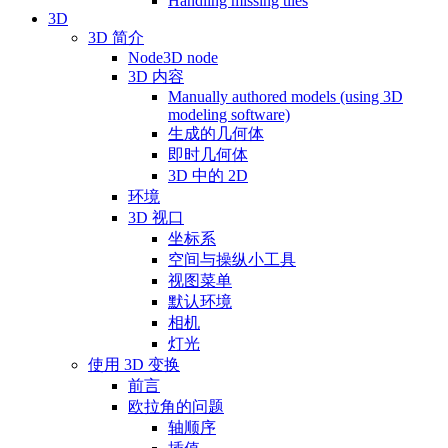
Handling missing tiles
3D
3D 简介
Node3D node
3D 内容
Manually authored models (using 3D
modeling software)
生成的几何体
即时几何体
3D 中的 2D
环境
3D 视口
坐标系
空间与操纵小工具
视图菜单
默认环境
相机
灯光
使用 3D 变换
前言
欧拉角的问题
轴顺序