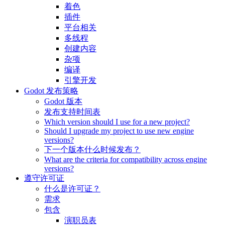
着色
插件
平台相关
多线程
创建内容
杂项
编译
引擎开发
Godot 发布策略
Godot 版本
发布支持时间表
Which version should I use for a new project?
Should I upgrade my project to use new engine
versions?
下一个版本什么时候发布？
What are the criteria for compatibility across engine
versions?
遵守许可证
什么是许可证？
需求
包含
演职员表