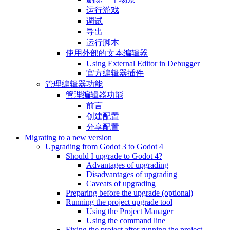
运行游戏
调试
导出
运行脚本
使用外部的文本编辑器
Using External Editor in Debugger
官方编辑器插件
管理编辑器功能
管理编辑器功能
前言
创建配置
分享配置
Migrating to a new version
Upgrading from Godot 3 to Godot 4
Should I upgrade to Godot 4?
Advantages of upgrading
Disadvantages of upgrading
Caveats of upgrading
Preparing before the upgrade (optional)
Running the project upgrade tool
Using the Project Manager
Using the command line
Fixing the project after running the project