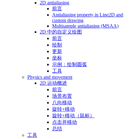
2D antialiasing
前言
Antialiasing property in Line2D and
custom drawing
Multisample antialiasing (MSAA)
2D 中的自定义绘图
前言
绘制
更新
坐标
示例：绘制圆弧
工具
Physics and movement
2D 运动概述
前言
场景布置
八向移动
旋转+移动
旋转+移动（鼠标）
点击并移动
总结
工具