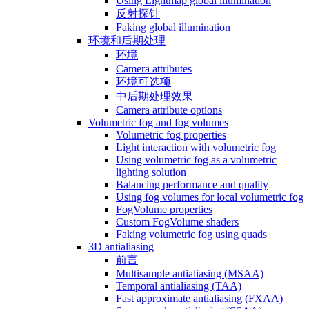
Using Lightmap global illumination
反射探针
Faking global illumination
环境和后期处理
环境
Camera attributes
环境可选项
中后期处理效果
Camera attribute options
Volumetric fog and fog volumes
Volumetric fog properties
Light interaction with volumetric fog
Using volumetric fog as a volumetric
lighting solution
Balancing performance and quality
Using fog volumes for local volumetric fog
FogVolume properties
Custom FogVolume shaders
Faking volumetric fog using quads
3D antialiasing
前言
Multisample antialiasing (MSAA)
Temporal antialiasing (TAA)
Fast approximate antialiasing (FXAA)