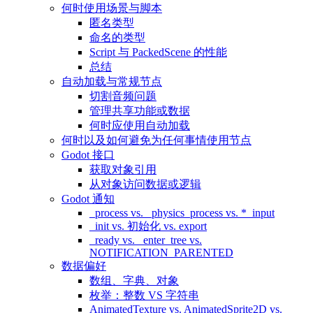
何时使用场景与脚本
匿名类型
命名的类型
Script 与 PackedScene 的性能
总结
自动加载与常规节点
切割音频问题
管理共享功能或数据
何时应使用自动加载
何时以及如何避免为任何事情使用节点
Godot 接口
获取对象引用
从对象访问数据或逻辑
Godot 通知
_process vs. _physics_process vs. *_input
_init vs. 初始化 vs. export
_ready vs. _enter_tree vs.
NOTIFICATION_PARENTED
数据偏好
数组、字典、对象
枚举：整数 VS 字符串
AnimatedTexture vs. AnimatedSprite2D vs.