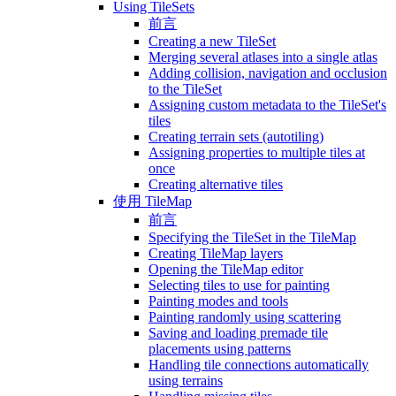
Using TileSets
前言
Creating a new TileSet
Merging several atlases into a single atlas
Adding collision, navigation and occlusion
to the TileSet
Assigning custom metadata to the TileSet's
tiles
Creating terrain sets (autotiling)
Assigning properties to multiple tiles at
once
Creating alternative tiles
使用 TileMap
前言
Specifying the TileSet in the TileMap
Creating TileMap layers
Opening the TileMap editor
Selecting tiles to use for painting
Painting modes and tools
Painting randomly using scattering
Saving and loading premade tile
placements using patterns
Handling tile connections automatically
using terrains