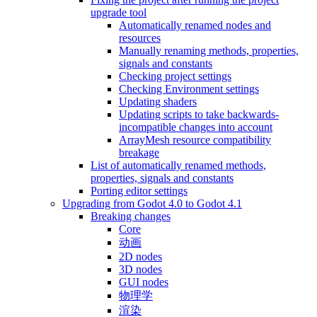
upgrade tool
Automatically renamed nodes and
resources
Manually renaming methods, properties,
signals and constants
Checking project settings
Checking Environment settings
Updating shaders
Updating scripts to take backwards-
incompatible changes into account
ArrayMesh resource compatibility
breakage
List of automatically renamed methods,
properties, signals and constants
Porting editor settings
Upgrading from Godot 4.0 to Godot 4.1
Breaking changes
Core
动画
2D nodes
3D nodes
GUI nodes
物理学
渲染