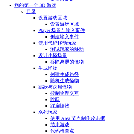
您的第一个 3D 游戏
目录
设置游戏区域
设置游玩区域
Player 场景与输入事件
创建输入事件
使用代码移动玩家
测试玩家的移动
设计小怪场景
移除离屏的怪物
生成怪物
创建生成路径
随机生成怪物
跳跃与踩扁怪物
控制物理交互
跳跃
踩扁怪物
杀死玩家
使用 Area 节点制作攻击框
结束游戏
代码检查点