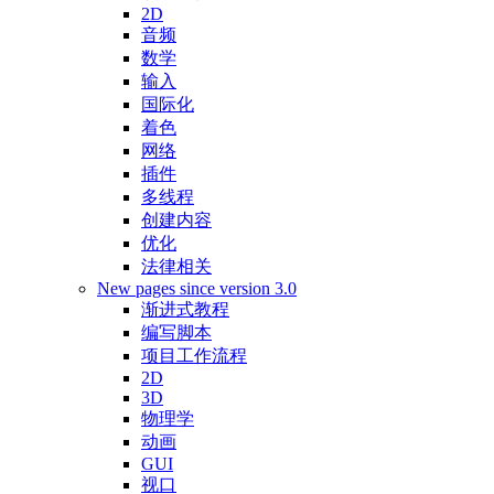
2D
音频
数学
输入
国际化
着色
网络
插件
多线程
创建内容
优化
法律相关
New pages since version 3.0
渐进式教程
编写脚本
项目工作流程
2D
3D
物理学
动画
GUI
视口