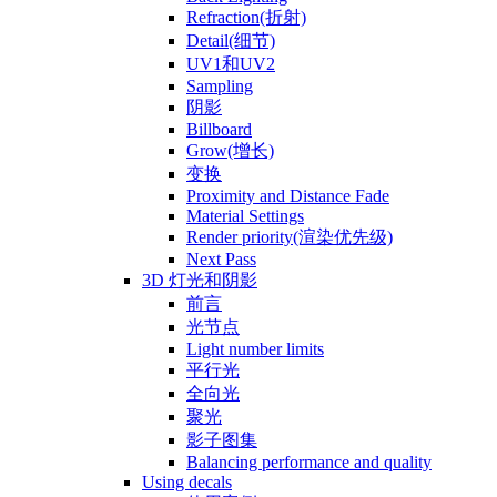
Refraction(折射)
Detail(细节)
UV1和UV2
Sampling
阴影
Billboard
Grow(增长)
变换
Proximity and Distance Fade
Material Settings
Render priority(渲染优先级)
Next Pass
3D 灯光和阴影
前言
光节点
Light number limits
平行光
全向光
聚光
影子图集
Balancing performance and quality
Using decals