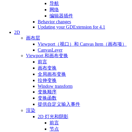
导航
网络
编辑器插件
Behavior changes
Updating your GDExtension for 4.1
2D
画布层
Viewport（视口）和 Canvas Item（画布项）
CanvasLayer
Viewport 和画布变换
前言
画布变换
全局画布变换
拉伸变换
Window transform
变换顺序
变换函数
提供自定义输入事件
渲染
2D 灯光和阴影
前言
节点