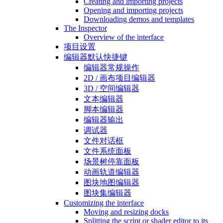
Creating and importing projects
Opening and importing projects
Downloading demos and templates
The Inspector
Overview of the interface
项目设置
编辑器默认快捷键
编辑器常规操作
2D / 画布项目编辑器
3D / 空间编辑器
文本编辑器
脚本编辑器
编辑器输出
调试器
文件对话框
文件系统面板
场景树停靠面板
动画轨道编辑器
图块地图编辑器
图块集编辑器
Customizing the interface
Moving and resizing docks
Splitting the script or shader editor to its