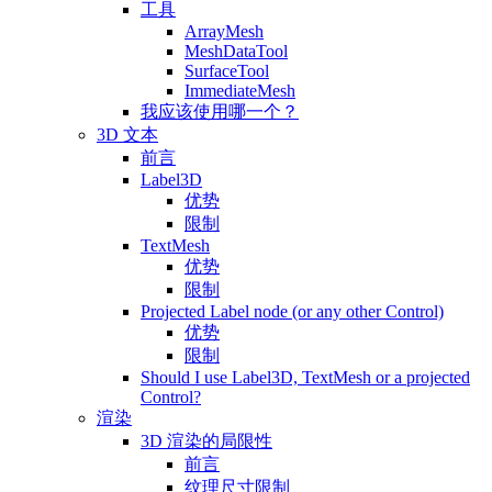
工具
ArrayMesh
MeshDataTool
SurfaceTool
ImmediateMesh
我应该使用哪一个？
3D 文本
前言
Label3D
优势
限制
TextMesh
优势
限制
Projected Label node (or any other Control)
优势
限制
Should I use Label3D, TextMesh or a projected
Control?
渲染
3D 渲染的局限性
前言
纹理尺寸限制