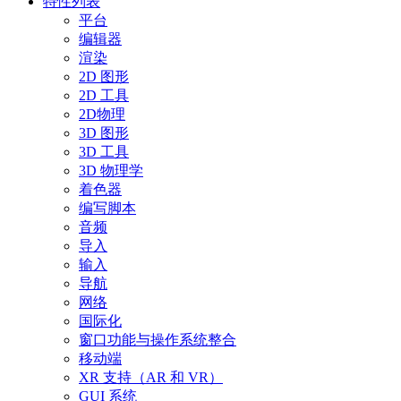
特性列表
平台
编辑器
渲染
2D 图形
2D 工具
2D物理
3D 图形
3D 工具
3D 物理学
着色器
编写脚本
音频
导入
输入
导航
网络
国际化
窗口功能与操作系统整合
移动端
XR 支持（AR 和 VR）
GUI 系统