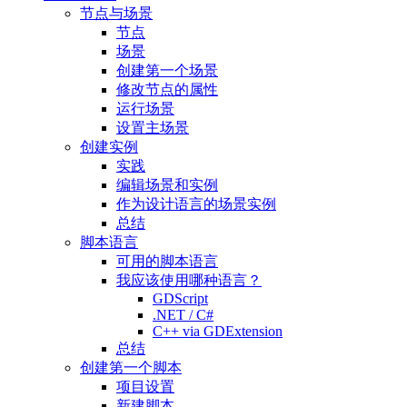
节点与场景
节点
场景
创建第一个场景
修改节点的属性
运行场景
设置主场景
创建实例
实践
编辑场景和实例
作为设计语言的场景实例
总结
脚本语言
可用的脚本语言
我应该使用哪种语言？
GDScript
.NET / C#
C++ via GDExtension
总结
创建第一个脚本
项目设置
新建脚本