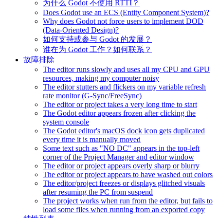
为什么 Godot 不使用 RTTI？
Does Godot use an ECS (Entity Component System)?
Why does Godot not force users to implement DOD
(Data-Oriented Design)?
如何支持或参与 Godot 的发展？
谁在为 Godot 工作？如何联系？
故障排除
The editor runs slowly and uses all my CPU and GPU
resources, making my computer noisy
The editor stutters and flickers on my variable refresh
rate monitor (G-Sync/FreeSync)
The editor or project takes a very long time to start
The Godot editor appears frozen after clicking the
system console
The Godot editor's macOS dock icon gets duplicated
every time it is manually moved
Some text such as "NO DC" appears in the top-left
corner of the Project Manager and editor window
The editor or project appears overly sharp or blurry
The editor or project appears to have washed out colors
The editor/project freezes or displays glitched visuals
after resuming the PC from suspend
The project works when run from the editor, but fails to
load some files when running from an exported copy