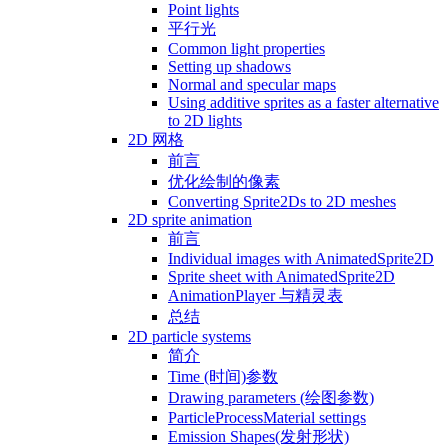
Point lights
平行光
Common light properties
Setting up shadows
Normal and specular maps
Using additive sprites as a faster alternative
to 2D lights
2D 网格
前言
优化绘制的像素
Converting Sprite2Ds to 2D meshes
2D sprite animation
前言
Individual images with AnimatedSprite2D
Sprite sheet with AnimatedSprite2D
AnimationPlayer 与精灵表
总结
2D particle systems
简介
Time (时间)参数
Drawing parameters (绘图参数)
ParticleProcessMaterial settings
Emission Shapes(发射形状)