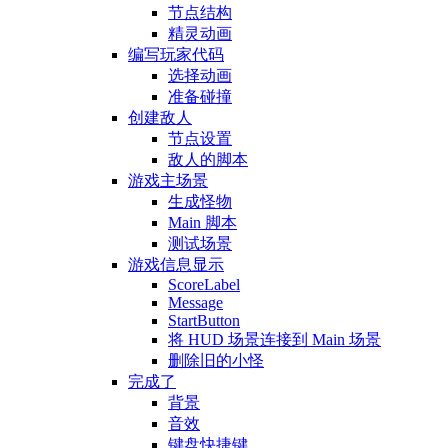
节点结构
精灵动画
编写玩家代码
选择动画
准备碰撞
创建敌人
节点设置
敌人的脚本
游戏主场景
生成怪物
Main 脚本
测试场景
游戏信息显示
ScoreLabel
Message
StartButton
将 HUD 场景连接到 Main 场景
删除旧的小怪
完成了
背景
音效
键盘快捷键