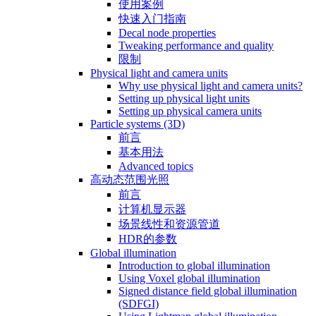
使用案例
快速入门指南
Decal node properties
Tweaking performance and quality
限制
Physical light and camera units
Why use physical light and camera units?
Setting up physical light units
Setting up physical camera units
Particle systems (3D)
前言
基本用法
Advanced topics
高动态范围光照
前言
计算机显示器
场景线性和资源管道
HDR的参数
Global illumination
Introduction to global illumination
Using Voxel global illumination
Signed distance field global illumination
(SDFGI)