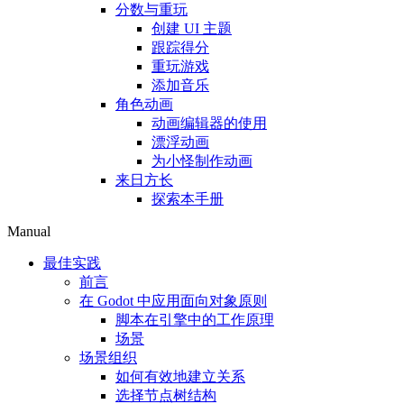
分数与重玩
创建 UI 主题
跟踪得分
重玩游戏
添加音乐
角色动画
动画编辑器的使用
漂浮动画
为小怪制作动画
来日方长
探索本手册
Manual
最佳实践
前言
在 Godot 中应用面向对象原则
脚本在引擎中的工作原理
场景
场景组织
如何有效地建立关系
选择节点树结构