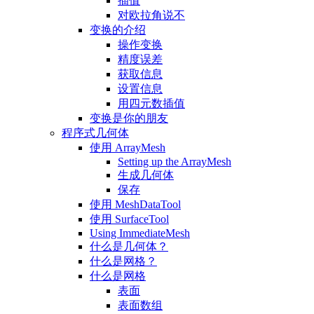
插值
对欧拉角说不
变换的介绍
操作变换
精度误差
获取信息
设置信息
用四元数插值
变换是你的朋友
程序式几何体
使用 ArrayMesh
Setting up the ArrayMesh
生成几何体
保存
使用 MeshDataTool
使用 SurfaceTool
Using ImmediateMesh
什么是几何体？
什么是网格？
什么是网格
表面
表面数组