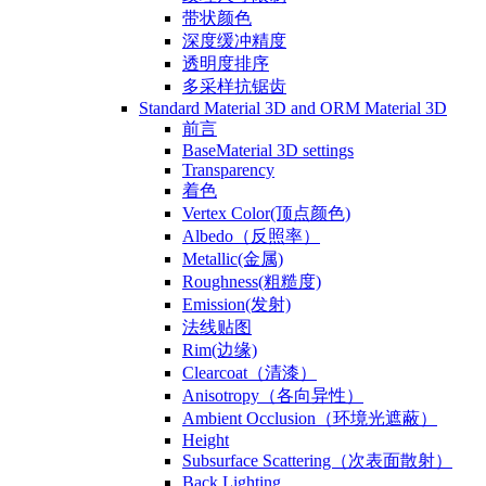
带状颜色
深度缓冲精度
透明度排序
多采样抗锯齿
Standard Material 3D and ORM Material 3D
前言
BaseMaterial 3D settings
Transparency
着色
Vertex Color(顶点颜色)
Albedo（反照率）
Metallic(金属)
Roughness(粗糙度)
Emission(发射)
法线贴图
Rim(边缘)
Clearcoat（清漆）
Anisotropy（各向异性）
Ambient Occlusion（环境光遮蔽）
Height
Subsurface Scattering（次表面散射）
Back Lighting