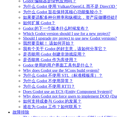
Godot 编辑器是绿色应用吗？
为什么 Godot 使用 Vulkan/OpenGL 而不是 Direct3D
为什么 Godot 旨在保持其核心功能集较小？
如果要适配多种分辨率和纵横比，资产应做哪些处
如何扩展 Godot？
Godot 的下一个版本什么时候发布？
Which Godot version should I use for a new project?
Should I upgrade my project to use new Godot versions?
我想要贡献！ 该如何开始？
我有个关于 Godot 的好主意，该如何分享它？
是否能用 Godot 创建非游戏应用？
是否能将 Godot 作为库使用？
Godot 使用的用户界面工具包是什么？
Why does Godot use the SCons build system?
为什么 Godot 不使用 STL（标准模板库）？
为什么 Godot 不使用异常？
为什么 Godot 不使用 RTTI？
Does Godot use an ECS (Entity Component System)?
Why does Godot not force users to implement DOD (Dat
如何支持或参与 Godot 的发展？
谁在为 Godot 工作？如何联系？
故障排除