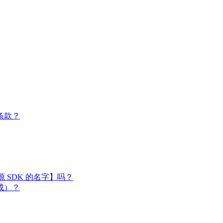
条款？
闭源 SDK 的名字】吗？
成）？