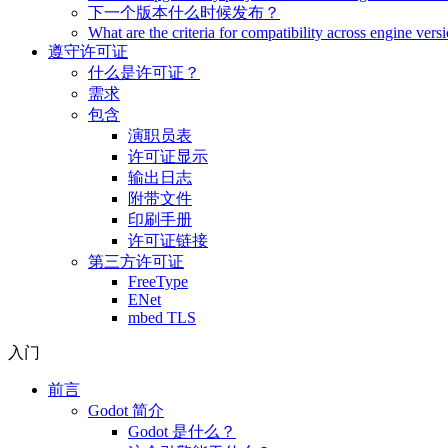
下一个版本什么时候发布？
What are the criteria for compatibility across engine vers
遵守许可证
什么是许可证？
需求
包含
演职员表
许可证显示
输出日志
附带文件
印刷手册
许可证链接
第三方许可证
FreeType
ENet
mbed TLS
入门
前言
Godot 简介
Godot 是什么？