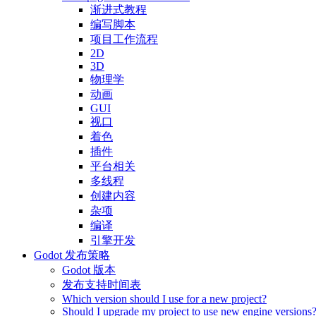
渐进式教程
编写脚本
项目工作流程
2D
3D
物理学
动画
GUI
视口
着色
插件
平台相关
多线程
创建内容
杂项
编译
引擎开发
Godot 发布策略
Godot 版本
发布支持时间表
Which version should I use for a new project?
Should I upgrade my project to use new engine versions