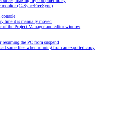
esources, making my computer noisy
ate monitor (G-Sync/FreeSync)
m console
ry time it is manually moved
er of the Project Manager and editor window
fter resuming the PC from suspend
 load some files when running from an exported copy