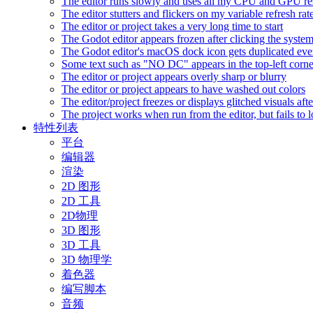
The editor runs slowly and uses all my CPU and GPU r
The editor stutters and flickers on my variable refresh r
The editor or project takes a very long time to start
The Godot editor appears frozen after clicking the syste
The Godot editor's macOS dock icon gets duplicated eve
Some text such as "NO DC" appears in the top-left corn
The editor or project appears overly sharp or blurry
The editor or project appears to have washed out colors
The editor/project freezes or displays glitched visuals a
The project works when run from the editor, but fails to
特性列表
平台
编辑器
渲染
2D 图形
2D 工具
2D物理
3D 图形
3D 工具
3D 物理学
着色器
编写脚本
音频