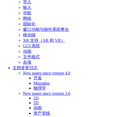
导入
输入
导航
网络
国际化
窗口功能与操作系统整合
移动端
XR 支持（AR 和 VR）
GUI 系统
动画
文件格式
杂项
文档变更日志
New pages since version 4.0
开发
Migrating
物理学
New pages since version 3.6
2D
3D
动画
资产管线