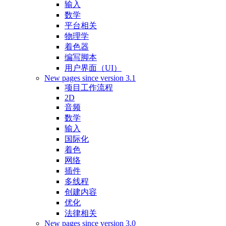
输入
数学
平台相关
物理学
着色器
编写脚本
用户界面（UI）
New pages since version 3.1
项目工作流程
2D
音频
数学
输入
国际化
着色
网络
插件
多线程
创建内容
优化
法律相关
New pages since version 3.0