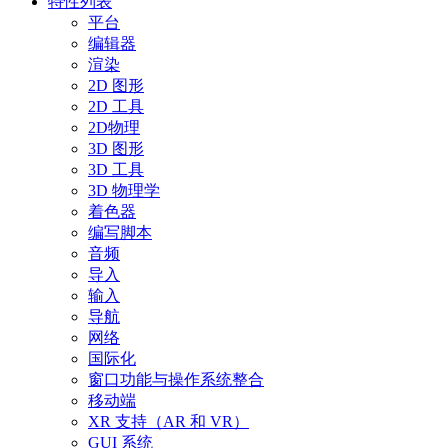
特性列表
平台
编辑器
渲染
2D 图形
2D 工具
2D物理
3D 图形
3D 工具
3D 物理学
着色器
编写脚本
音频
导入
输入
导航
网络
国际化
窗口功能与操作系统整合
移动端
XR 支持（AR 和 VR）
GUI 系统