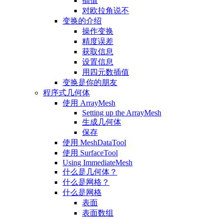
插值
对欧拉角说不
变换的介绍
操作变换
精度误差
获取信息
设置信息
用四元数插值
变换是你的朋友
程序式几何体
使用 ArrayMesh
Setting up the ArrayMesh
生成几何体
保存
使用 MeshDataTool
使用 SurfaceTool
Using ImmediateMesh
什么是几何体？
什么是网格？
什么是网格
表面
表面数组