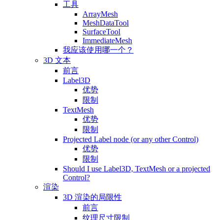
工具
ArrayMesh
MeshDataTool
SurfaceTool
ImmediateMesh
我应该使用哪一个？
3D 文本
前言
Label3D
优势
限制
TextMesh
优势
限制
Projected Label node (or any other Control)
优势
限制
Should I use Label3D, TextMesh or a projected
Control?
渲染
3D 渲染的局限性
前言
纹理尺寸限制