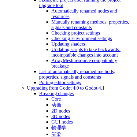
upgrade tool
Automatically renamed nodes and
resources
Manually renaming methods, properties,
signals and constants
Checking project settings
Checking Environment settings
Updating shaders
Updating scripts to take backwards-
incompatible changes into account
ArrayMesh resource compatibility
breakage
List of automatically renamed methods,
properties, signals and constants
Porting editor settings
Upgrading from Godot 4.0 to Godot 4.1
Breaking changes
Core
动画
2D nodes
3D nodes
GUI nodes
物理学
渲染