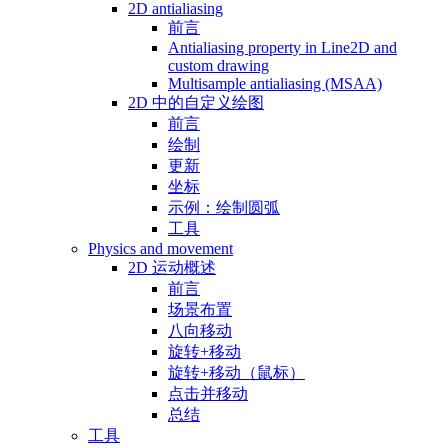
2D antialiasing
前言
Antialiasing property in Line2D and
custom drawing
Multisample antialiasing (MSAA)
2D 中的自定义绘图
前言
绘制
更新
坐标
示例：绘制圆弧
工具
Physics and movement
2D 运动概述
前言
场景布置
八向移动
旋转+移动
旋转+移动（鼠标）
点击并移动
总结
工具