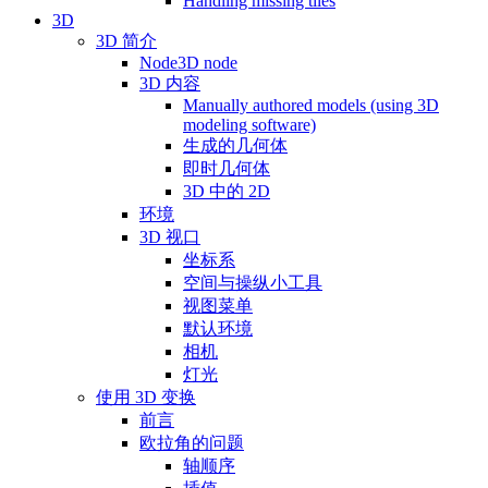
Handling missing tiles
3D
3D 简介
Node3D node
3D 内容
Manually authored models (using 3D
modeling software)
生成的几何体
即时几何体
3D 中的 2D
环境
3D 视口
坐标系
空间与操纵小工具
视图菜单
默认环境
相机
灯光
使用 3D 变换
前言
欧拉角的问题
轴顺序