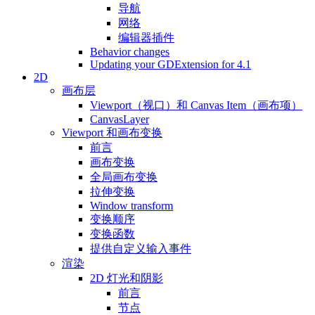
导航
网络
编辑器插件
Behavior changes
Updating your GDExtension for 4.1
2D
画布层
Viewport（视口）和 Canvas Item（画布项）
CanvasLayer
Viewport 和画布变换
前言
画布变换
全局画布变换
拉伸变换
Window transform
变换顺序
变换函数
提供自定义输入事件
渲染
2D 灯光和阴影
前言
节点