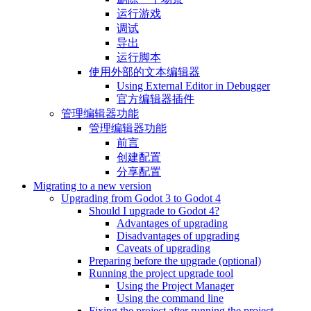
运行游戏
调试
导出
运行脚本
使用外部的文本编辑器
Using External Editor in Debugger
官方编辑器插件
管理编辑器功能
管理编辑器功能
前言
创建配置
分享配置
Migrating to a new version
Upgrading from Godot 3 to Godot 4
Should I upgrade to Godot 4?
Advantages of upgrading
Disadvantages of upgrading
Caveats of upgrading
Preparing before the upgrade (optional)
Running the project upgrade tool
Using the Project Manager
Using the command line
Fixing the project after running the project