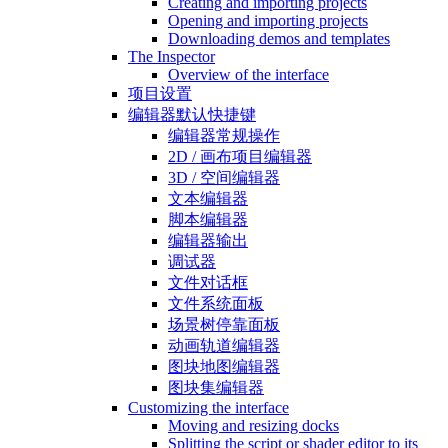
Creating and importing projects
Opening and importing projects
Downloading demos and templates
The Inspector
Overview of the interface
项目设置
编辑器默认快捷键
编辑器常规操作
2D / 画布项目编辑器
3D / 空间编辑器
文本编辑器
脚本编辑器
编辑器输出
调试器
文件对话框
文件系统面板
场景树停靠面板
动画轨道编辑器
图块地图编辑器
图块集编辑器
Customizing the interface
Moving and resizing docks
Splitting the script or shader editor to its