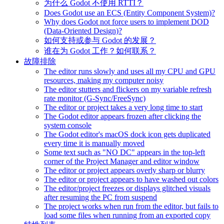
为什么 Godot 不使用 RTTI？
Does Godot use an ECS (Entity Component System)?
Why does Godot not force users to implement DOD
(Data-Oriented Design)?
如何支持或参与 Godot 的发展？
谁在为 Godot 工作？如何联系？
故障排除
The editor runs slowly and uses all my CPU and GPU
resources, making my computer noisy
The editor stutters and flickers on my variable refresh
rate monitor (G-Sync/FreeSync)
The editor or project takes a very long time to start
The Godot editor appears frozen after clicking the
system console
The Godot editor's macOS dock icon gets duplicated
every time it is manually moved
Some text such as "NO DC" appears in the top-left
corner of the Project Manager and editor window
The editor or project appears overly sharp or blurry
The editor or project appears to have washed out colors
The editor/project freezes or displays glitched visuals
after resuming the PC from suspend
The project works when run from the editor, but fails to
load some files when running from an exported copy