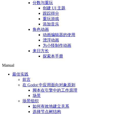
分数与重玩
创建 UI 主题
跟踪得分
重玩游戏
添加音乐
角色动画
动画编辑器的使用
漂浮动画
为小怪制作动画
来日方长
探索本手册
Manual
最佳实践
前言
在 Godot 中应用面向对象原则
脚本在引擎中的工作原理
场景
场景组织
如何有效地建立关系
选择节点树结构