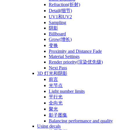
Refraction(折射)
Detail(细节)
UV1和UV2
Sampling
阴影
Billboard
Grow(增长)
变换
Proximity and Distance Fade
Material Settings
Render priority(渲染优先级)
Next Pass
3D 灯光和阴影
前言
光节点
Light number limits
平行光
全向光
聚光
影子图集
Balancing performance and quality
Using decals