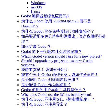
Windows
macOS
Linux
Godot 编辑器是绿色应用吗？
为什么 Godot 使用 Vulkan/OpenGL 而不是
Direct3D？
为什么 Godot 旨在保持其核心功能集较小？
如果要适配多种分辨率和纵横比，资产应做哪些处
理？
如何扩展 Godot？
Godot 的下一个版本什么时候发布？
Which Godot version should I use for a new project?
Should I upgrade my project to use new Godot
versions?
我想要贡献！ 该如何开始？
我有个关于 Godot 的好主意，该如何分享它？
是否能用 Godot 创建非游戏应用？
是否能将 Godot 作为库使用？
Godot 使用的用户界面工具包是什么？
Why does Godot use the SCons build system?
为什么 Godot 不使用 STL（标准模板库）？
为什么 Godot 不使用异常？