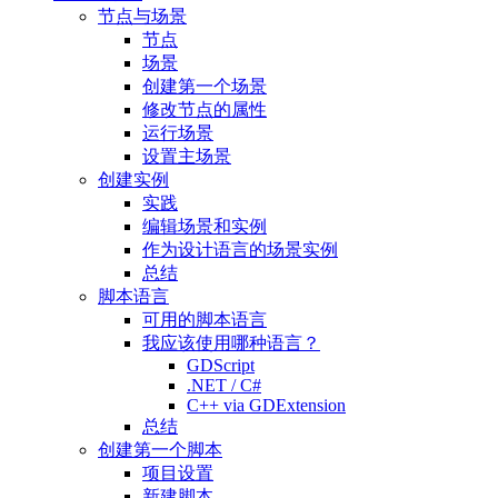
节点与场景
节点
场景
创建第一个场景
修改节点的属性
运行场景
设置主场景
创建实例
实践
编辑场景和实例
作为设计语言的场景实例
总结
脚本语言
可用的脚本语言
我应该使用哪种语言？
GDScript
.NET / C#
C++ via GDExtension
总结
创建第一个脚本
项目设置
新建脚本