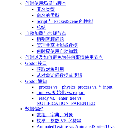
何时使用场景与脚本
匿名类型
命名的类型
Script 与 PackedScene 的性能
总结
自动加载与常规节点
切割音频问题
管理共享功能或数据
何时应使用自动加载
何时以及如何避免为任何事情使用节点
Godot 接口
获取对象引用
从对象访问数据或逻辑
Godot 通知
_process vs. _physics_process vs. *_input
_init vs. 初始化 vs. export
_ready vs. _enter_tree vs.
NOTIFICATION_PARENTED
数据偏好
数组、字典、对象
枚举：整数 VS 字符串
AnimatedTexture vs. AnimatedSprite2D vs.