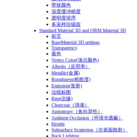
带状颜色
深度缓冲精度
透明度排序
多采样抗锯齿
Standard Material 3D and ORM Material 3D
前言
BaseMaterial 3D settings
Transparency
着色
Vertex Color(顶点颜色)
Albedo（反照率）
Metallic(金属)
Roughness(粗糙度)
Emission(发射)
法线贴图
Rim(边缘)
Clearcoat（清漆）
Anisotropy（各向异性）
Ambient Occlusion（环境光遮蔽）
Height
Subsurface Scattering（次表面散射）
Back Lighting