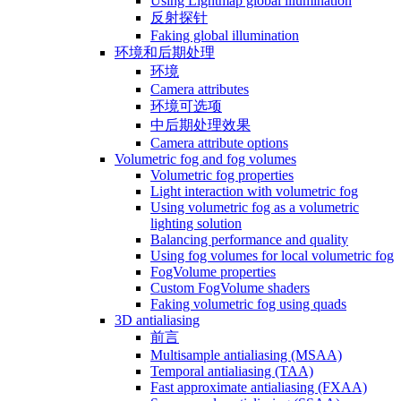
Using Lightmap global illumination
反射探针
Faking global illumination
环境和后期处理
环境
Camera attributes
环境可选项
中后期处理效果
Camera attribute options
Volumetric fog and fog volumes
Volumetric fog properties
Light interaction with volumetric fog
Using volumetric fog as a volumetric
lighting solution
Balancing performance and quality
Using fog volumes for local volumetric fog
FogVolume properties
Custom FogVolume shaders
Faking volumetric fog using quads
3D antialiasing
前言
Multisample antialiasing (MSAA)
Temporal antialiasing (TAA)
Fast approximate antialiasing (FXAA)