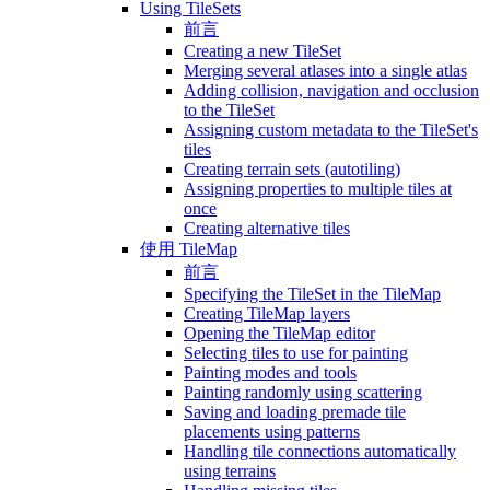
Using TileSets
前言
Creating a new TileSet
Merging several atlases into a single atlas
Adding collision, navigation and occlusion
to the TileSet
Assigning custom metadata to the TileSet's
tiles
Creating terrain sets (autotiling)
Assigning properties to multiple tiles at
once
Creating alternative tiles
使用 TileMap
前言
Specifying the TileSet in the TileMap
Creating TileMap layers
Opening the TileMap editor
Selecting tiles to use for painting
Painting modes and tools
Painting randomly using scattering
Saving and loading premade tile
placements using patterns
Handling tile connections automatically
using terrains