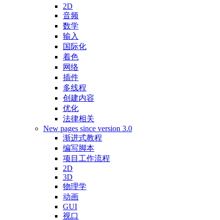
2D
音频
数学
输入
国际化
着色
网络
插件
多线程
创建内容
优化
法律相关
New pages since version 3.0
渐进式教程
编写脚本
项目工作流程
2D
3D
物理学
动画
GUI
视口