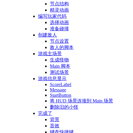
节点结构
精灵动画
编写玩家代码
选择动画
准备碰撞
创建敌人
节点设置
敌人的脚本
游戏主场景
生成怪物
Main 脚本
测试场景
游戏信息显示
ScoreLabel
Message
StartButton
将 HUD 场景连接到 Main 场景
删除旧的小怪
完成了
背景
音效
键盘快捷键