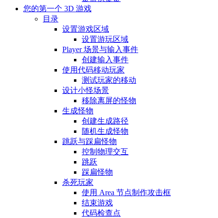
您的第一个 3D 游戏
目录
设置游戏区域
设置游玩区域
Player 场景与输入事件
创建输入事件
使用代码移动玩家
测试玩家的移动
设计小怪场景
移除离屏的怪物
生成怪物
创建生成路径
随机生成怪物
跳跃与踩扁怪物
控制物理交互
跳跃
踩扁怪物
杀死玩家
使用 Area 节点制作攻击框
结束游戏
代码检查点