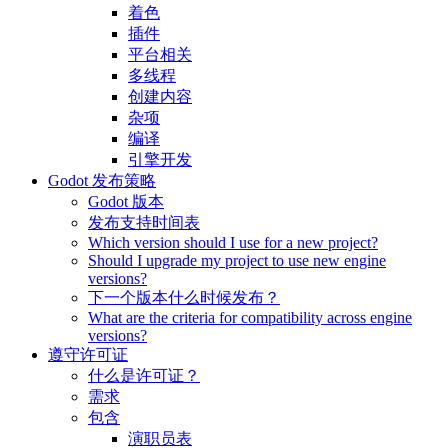
着色
插件
平台相关
多线程
创建内容
杂项
编译
引擎开发
Godot 发布策略
Godot 版本
发布支持时间表
Which version should I use for a new project?
Should I upgrade my project to use new engine
versions?
下一个版本什么时候发布？
What are the criteria for compatibility across engine
versions?
遵守许可证
什么是许可证？
需求
包含
演职员表