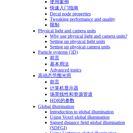
使用案例
快速入门指南
Decal node properties
Tweaking performance and quality
限制
Physical light and camera units
Why use physical light and camera units?
Setting up physical light units
Setting up physical camera units
Particle systems (3D)
前言
基本用法
Advanced topics
高动态范围光照
前言
计算机显示器
场景线性和资源管道
HDR的参数
Global illumination
Introduction to global illumination
Using Voxel global illumination
Signed distance field global illumination
(SDFGI)