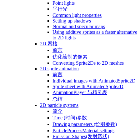
Point lights
平行光
Common light properties
Setting up shadows
Normal and specular maps
Using additive sprites as a faster alternative
to 2D lights
2D 网格
前言
优化绘制的像素
Converting Sprite2Ds to 2D meshes
2D sprite animation
前言
Individual images with AnimatedSprite2D
Sprite sheet with AnimatedSprite2D
AnimationPlayer 与精灵表
总结
2D particle systems
简介
Time (时间)参数
Drawing parameters (绘图参数)
ParticleProcessMaterial settings
Emission Shapes(发射形状)