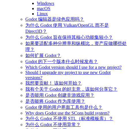
Windows
macOS
Linux
Godot 编辑器是绿色应用吗？
为什么 Godot 使用 Vulkan/OpenGL 而不是
Direct3D？
为什么 Godot 旨在保持其核心功能集较小？
如果要适配多种分辨率和纵横比，资产应做哪些处
理？
如何扩展 Godot？
Godot 的下一个版本什么时候发布？
Which Godot version should I use for a new project?
Should I upgrade my project to use new Godot
versions?
我想要贡献！ 该如何开始？
我有个关于 Godot 的好主意，该如何分享它？
是否能用 Godot 创建非游戏应用？
是否能将 Godot 作为库使用？
Godot 使用的用户界面工具包是什么？
Why does Godot use the SCons build system?
为什么 Godot 不使用 STL（标准模板库）？
为什么 Godot 不使用异常？