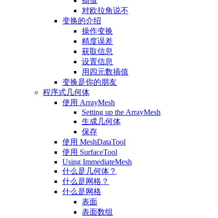
插值
对欧拉角说不
变换的介绍
操作变换
精度误差
获取信息
设置信息
用四元数插值
变换是你的朋友
程序式几何体
使用 ArrayMesh
Setting up the ArrayMesh
生成几何体
保存
使用 MeshDataTool
使用 SurfaceTool
Using ImmediateMesh
什么是几何体？
什么是网格？
什么是网格
表面
表面数组