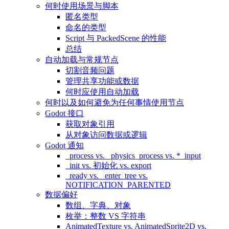
何时使用场景与脚本
匿名类型
命名的类型
Script 与 PackedScene 的性能
总结
自动加载与常规节点
切割音频问题
管理共享功能或数据
何时应使用自动加载
何时以及如何避免为任何事情使用节点
Godot 接口
获取对象引用
从对象访问数据或逻辑
Godot 通知
_process vs. _physics_process vs. *_input
_init vs. 初始化 vs. export
_ready vs. _enter_tree vs.
NOTIFICATION_PARENTED
数据偏好
数组、字典、对象
枚举：整数 VS 字符串
AnimatedTexture vs. AnimatedSprite2D vs.