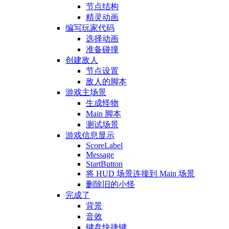
节点结构
精灵动画
编写玩家代码
选择动画
准备碰撞
创建敌人
节点设置
敌人的脚本
游戏主场景
生成怪物
Main 脚本
测试场景
游戏信息显示
ScoreLabel
Message
StartButton
将 HUD 场景连接到 Main 场景
删除旧的小怪
完成了
背景
音效
键盘快捷键