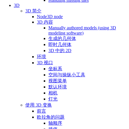
Handling missing tiles
3D
3D 简介
Node3D node
3D 内容
Manually authored models (using 3D
modeling software)
生成的几何体
即时几何体
3D 中的 2D
环境
3D 视口
坐标系
空间与操纵小工具
视图菜单
默认环境
相机
灯光
使用 3D 变换
前言
欧拉角的问题
轴顺序