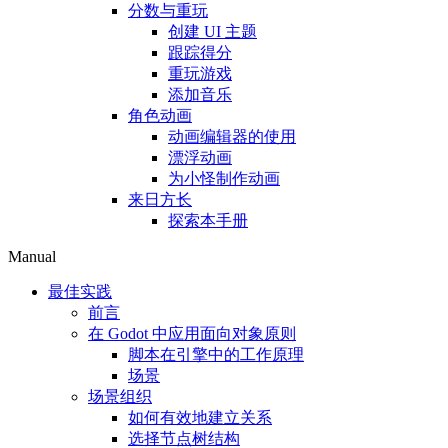
分数与重玩
创建 UI 主题
跟踪得分
重玩游戏
添加音乐
角色动画
动画编辑器的使用
漂浮动画
为小怪制作动画
来日方长
探索本手册
Manual
最佳实践
前言
在 Godot 中应用面向对象原则
脚本在引擎中的工作原理
场景
场景组织
如何有效地建立关系
选择节点树结构