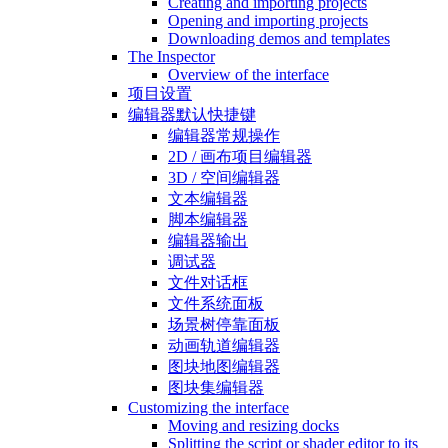
Creating and importing projects
Opening and importing projects
Downloading demos and templates
The Inspector
Overview of the interface
项目设置
编辑器默认快捷键
编辑器常规操作
2D / 画布项目编辑器
3D / 空间编辑器
文本编辑器
脚本编辑器
编辑器输出
调试器
文件对话框
文件系统面板
场景树停靠面板
动画轨道编辑器
图块地图编辑器
图块集编辑器
Customizing the interface
Moving and resizing docks
Splitting the script or shader editor to its