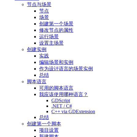
节点与场景
节点
场景
创建第一个场景
修改节点的属性
运行场景
设置主场景
创建实例
实践
编辑场景和实例
作为设计语言的场景实例
总结
脚本语言
可用的脚本语言
我应该使用哪种语言？
GDScript
.NET / C#
C++ via GDExtension
总结
创建第一个脚本
项目设置
新建脚本