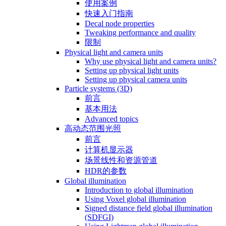
使用案例
快速入门指南
Decal node properties
Tweaking performance and quality
限制
Physical light and camera units
Why use physical light and camera units?
Setting up physical light units
Setting up physical camera units
Particle systems (3D)
前言
基本用法
Advanced topics
高动态范围光照
前言
计算机显示器
场景线性和资源管道
HDR的参数
Global illumination
Introduction to global illumination
Using Voxel global illumination
Signed distance field global illumination
(SDFGI)