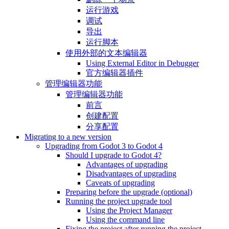
运行游戏
调试
导出
运行脚本
使用外部的文本编辑器
Using External Editor in Debugger
官方编辑器插件
管理编辑器功能
管理编辑器功能
前言
创建配置
分享配置
Migrating to a new version
Upgrading from Godot 3 to Godot 4
Should I upgrade to Godot 4?
Advantages of upgrading
Disadvantages of upgrading
Caveats of upgrading
Preparing before the upgrade (optional)
Running the project upgrade tool
Using the Project Manager
Using the command line
Fixing the project after running the project