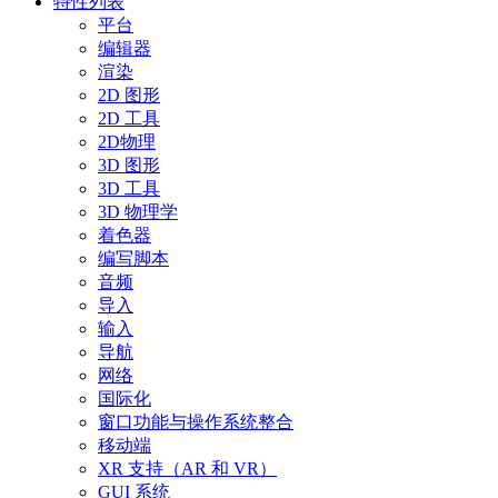
特性列表
平台
编辑器
渲染
2D 图形
2D 工具
2D物理
3D 图形
3D 工具
3D 物理学
着色器
编写脚本
音频
导入
输入
导航
网络
国际化
窗口功能与操作系统整合
移动端
XR 支持（AR 和 VR）
GUI 系统