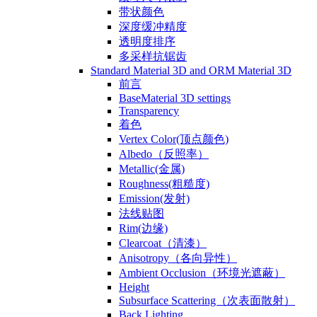
带状颜色
深度缓冲精度
透明度排序
多采样抗锯齿
Standard Material 3D and ORM Material 3D
前言
BaseMaterial 3D settings
Transparency
着色
Vertex Color(顶点颜色)
Albedo（反照率）
Metallic(金属)
Roughness(粗糙度)
Emission(发射)
法线贴图
Rim(边缘)
Clearcoat（清漆）
Anisotropy（各向异性）
Ambient Occlusion（环境光遮蔽）
Height
Subsurface Scattering（次表面散射）
Back Lighting