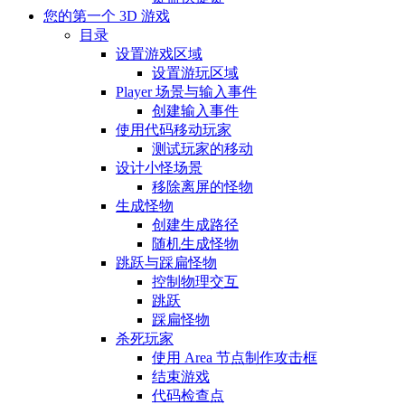
您的第一个 3D 游戏
目录
设置游戏区域
设置游玩区域
Player 场景与输入事件
创建输入事件
使用代码移动玩家
测试玩家的移动
设计小怪场景
移除离屏的怪物
生成怪物
创建生成路径
随机生成怪物
跳跃与踩扁怪物
控制物理交互
跳跃
踩扁怪物
杀死玩家
使用 Area 节点制作攻击框
结束游戏
代码检查点