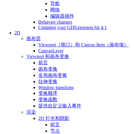
导航
网络
编辑器插件
Behavior changes
Updating your GDExtension for 4.1
2D
画布层
Viewport（视口）和 Canvas Item（画布项）
CanvasLayer
Viewport 和画布变换
前言
画布变换
全局画布变换
拉伸变换
Window transform
变换顺序
变换函数
提供自定义输入事件
渲染
2D 灯光和阴影
前言
节点