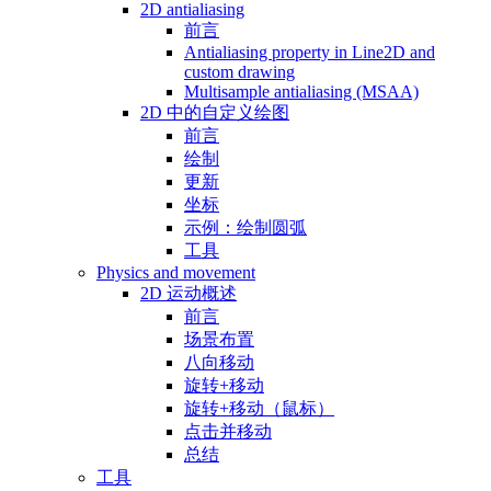
2D antialiasing
前言
Antialiasing property in Line2D and
custom drawing
Multisample antialiasing (MSAA)
2D 中的自定义绘图
前言
绘制
更新
坐标
示例：绘制圆弧
工具
Physics and movement
2D 运动概述
前言
场景布置
八向移动
旋转+移动
旋转+移动（鼠标）
点击并移动
总结
工具