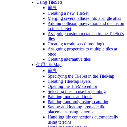
Using TileSets
前言
Creating a new TileSet
Merging several atlases into a single atlas
Adding collision, navigation and occlusion
to the TileSet
Assigning custom metadata to the TileSet's
tiles
Creating terrain sets (autotiling)
Assigning properties to multiple tiles at
once
Creating alternative tiles
使用 TileMap
前言
Specifying the TileSet in the TileMap
Creating TileMap layers
Opening the TileMap editor
Selecting tiles to use for painting
Painting modes and tools
Painting randomly using scattering
Saving and loading premade tile
placements using patterns
Handling tile connections automatically
using terrains