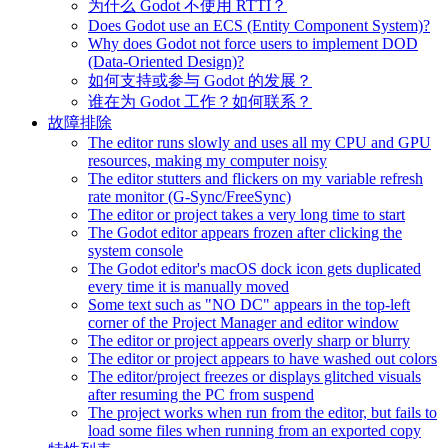
为什么 Godot 不使用 RTTI？
Does Godot use an ECS (Entity Component System)?
Why does Godot not force users to implement DOD
(Data-Oriented Design)?
如何支持或参与 Godot 的发展？
谁在为 Godot 工作？如何联系？
故障排除
The editor runs slowly and uses all my CPU and GPU
resources, making my computer noisy
The editor stutters and flickers on my variable refresh
rate monitor (G-Sync/FreeSync)
The editor or project takes a very long time to start
The Godot editor appears frozen after clicking the
system console
The Godot editor's macOS dock icon gets duplicated
every time it is manually moved
Some text such as "NO DC" appears in the top-left
corner of the Project Manager and editor window
The editor or project appears overly sharp or blurry
The editor or project appears to have washed out colors
The editor/project freezes or displays glitched visuals
after resuming the PC from suspend
The project works when run from the editor, but fails to
load some files when running from an exported copy