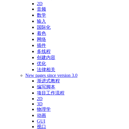
2D
音频
数学
输入
国际化
着色
网络
插件
多线程
创建内容
优化
法律相关
New pages since version 3.0
渐进式教程
编写脚本
项目工作流程
2D
3D
物理学
动画
GUI
视口