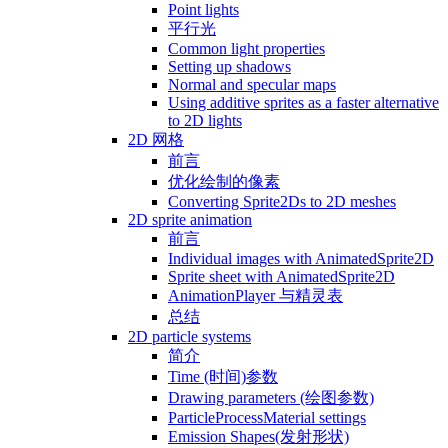
Point lights
平行光
Common light properties
Setting up shadows
Normal and specular maps
Using additive sprites as a faster alternative
to 2D lights
2D 网格
前言
优化绘制的像素
Converting Sprite2Ds to 2D meshes
2D sprite animation
前言
Individual images with AnimatedSprite2D
Sprite sheet with AnimatedSprite2D
AnimationPlayer 与精灵表
总结
2D particle systems
简介
Time (时间)参数
Drawing parameters (绘图参数)
ParticleProcessMaterial settings
Emission Shapes(发射形状)