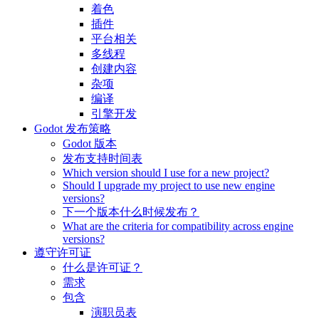
着色
插件
平台相关
多线程
创建内容
杂项
编译
引擎开发
Godot 发布策略
Godot 版本
发布支持时间表
Which version should I use for a new project?
Should I upgrade my project to use new engine
versions?
下一个版本什么时候发布？
What are the criteria for compatibility across engine
versions?
遵守许可证
什么是许可证？
需求
包含
演职员表