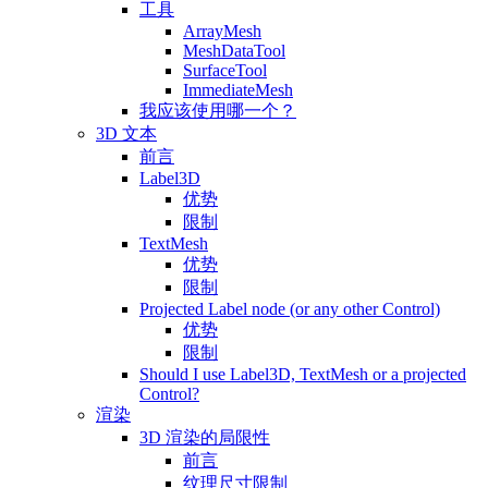
工具
ArrayMesh
MeshDataTool
SurfaceTool
ImmediateMesh
我应该使用哪一个？
3D 文本
前言
Label3D
优势
限制
TextMesh
优势
限制
Projected Label node (or any other Control)
优势
限制
Should I use Label3D, TextMesh or a projected
Control?
渲染
3D 渲染的局限性
前言
纹理尺寸限制