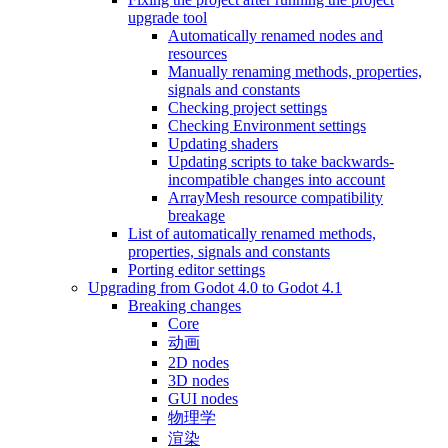
upgrade tool
Automatically renamed nodes and
resources
Manually renaming methods, properties,
signals and constants
Checking project settings
Checking Environment settings
Updating shaders
Updating scripts to take backwards-
incompatible changes into account
ArrayMesh resource compatibility
breakage
List of automatically renamed methods,
properties, signals and constants
Porting editor settings
Upgrading from Godot 4.0 to Godot 4.1
Breaking changes
Core
动画
2D nodes
3D nodes
GUI nodes
物理学
渲染