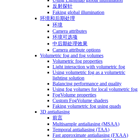
Using Lightmap global illumination
反射探针
Faking global illumination
环境和后期处理
环境
Camera attributes
环境可选项
中后期处理效果
Camera attribute options
Volumetric fog and fog volumes
Volumetric fog properties
Light interaction with volumetric fog
Using volumetric fog as a volumetric
lighting solution
Balancing performance and quality
Using fog volumes for local volumetric fog
FogVolume properties
Custom FogVolume shaders
Faking volumetric fog using quads
3D antialiasing
前言
Multisample antialiasing (MSAA)
Temporal antialiasing (TAA)
Fast approximate antialiasing (FXAA)