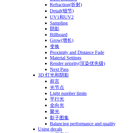
Refraction(折射)
Detail(细节)
UV1和UV2
Sampling
阴影
Billboard
Grow(增长)
变换
Proximity and Distance Fade
Material Settings
Render priority(渲染优先级)
Next Pass
3D 灯光和阴影
前言
光节点
Light number limits
平行光
全向光
聚光
影子图集
Balancing performance and quality
Using decals