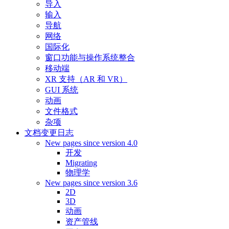
导入
输入
导航
网络
国际化
窗口功能与操作系统整合
移动端
XR 支持（AR 和 VR）
GUI 系统
动画
文件格式
杂项
文档变更日志
New pages since version 4.0
开发
Migrating
物理学
New pages since version 3.6
2D
3D
动画
资产管线