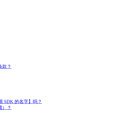
条款？
闭源 SDK 的名字】吗？
成）？