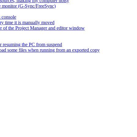
esources, making my computer noisy
ate monitor (G-Sync/FreeSync)
m console
ry time it is manually moved
er of the Project Manager and editor window
fter resuming the PC from suspend
 load some files when running from an exported copy