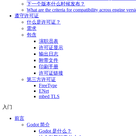
下一个版本什么时候发布？
What are the criteria for compatibility across engine vers
遵守许可证
什么是许可证？
需求
包含
演职员表
许可证显示
输出日志
附带文件
印刷手册
许可证链接
第三方许可证
FreeType
ENet
mbed TLS
入门
前言
Godot 简介
Godot 是什么？