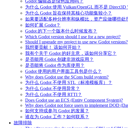
Godot 编辑器是绿色应用吗？
为什么 Godot 使用 Vulkan/OpenGL 而不是 Direct3D
为什么 Godot 旨在保持其核心功能集较小？
如果要适配多种分辨率和纵横比，资产应做哪些处
如何扩展 Godot？
Godot 的下一个版本什么时候发布？
Which Godot version should I use for a new project?
Should I upgrade my project to use new Godot versions?
我想要贡献！ 该如何开始？
我有个关于 Godot 的好主意，该如何分享它？
是否能用 Godot 创建非游戏应用？
是否能将 Godot 作为库使用？
Godot 使用的用户界面工具包是什么？
Why does Godot use the SCons build system?
为什么 Godot 不使用 STL（标准模板库）？
为什么 Godot 不使用异常？
为什么 Godot 不使用 RTTI？
Does Godot use an ECS (Entity Component System)?
Why does Godot not force users to implement DOD (Dat
如何支持或参与 Godot 的发展？
谁在为 Godot 工作？如何联系？
故障排除