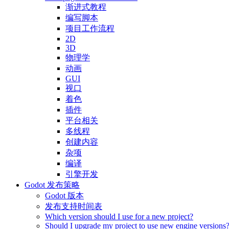
渐进式教程
编写脚本
项目工作流程
2D
3D
物理学
动画
GUI
视口
着色
插件
平台相关
多线程
创建内容
杂项
编译
引擎开发
Godot 发布策略
Godot 版本
发布支持时间表
Which version should I use for a new project?
Should I upgrade my project to use new engine versions