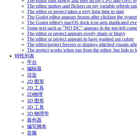
The editor runs slowly and uses all my CPU and GPU r
The editor stutters and flickers on my variable refresh r
The editor or project takes a very long time to start
The Godot editor appears frozen after clicking the syste
The Godot editor's macOS dock icon gets duplicated eve
Some text such as "NO DC" appears in the top-left corn
The editor or project appears overly sharp or blurry
The editor or project appears to have washed out colors
The editor/project freezes or displays glitched visuals a
The project works when run from the editor, but fails to
特性列表
平台
编辑器
渲染
2D 图形
2D 工具
2D物理
3D 图形
3D 工具
3D 物理学
着色器
编写脚本
音频