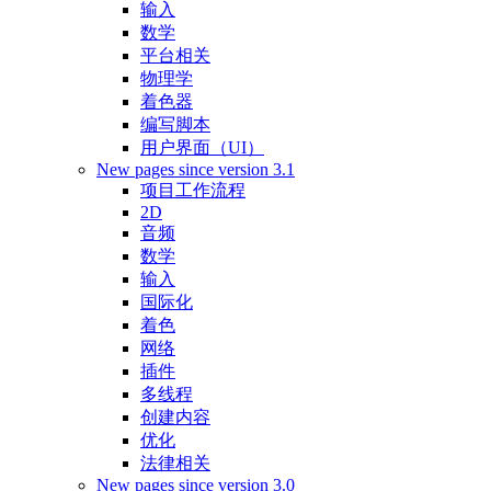
输入
数学
平台相关
物理学
着色器
编写脚本
用户界面（UI）
New pages since version 3.1
项目工作流程
2D
音频
数学
输入
国际化
着色
网络
插件
多线程
创建内容
优化
法律相关
New pages since version 3.0