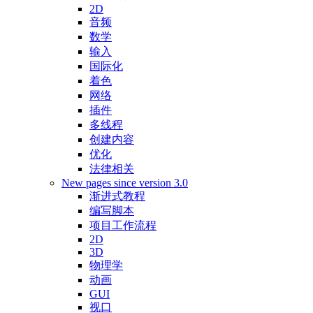
2D
音频
数学
输入
国际化
着色
网络
插件
多线程
创建内容
优化
法律相关
New pages since version 3.0
渐进式教程
编写脚本
项目工作流程
2D
3D
物理学
动画
GUI
视口