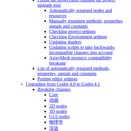
upgrade tool
Automatically renamed nodes and
resources
Manually renaming methods, properties,
signals and constants
Checking project settings
Checking Environment settings
Updating shaders
Updating scripts to take backwards-
incompatible changes into account
ArrayMesh resource compatibility
breakage
List of automatically renamed methods,
properties, signals and constants
Porting editor settings
Upgrading from Godot 4.0 to Godot 4.1
Breaking changes
Core
动画
2D nodes
3D nodes
GUI nodes
物理学
渲染