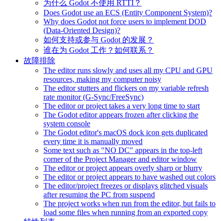
为什么 Godot 不使用 RTTI？
Does Godot use an ECS (Entity Component System)?
Why does Godot not force users to implement DOD
(Data-Oriented Design)?
如何支持或参与 Godot 的发展？
谁在为 Godot 工作？如何联系？
故障排除
The editor runs slowly and uses all my CPU and GPU
resources, making my computer noisy
The editor stutters and flickers on my variable refresh
rate monitor (G-Sync/FreeSync)
The editor or project takes a very long time to start
The Godot editor appears frozen after clicking the
system console
The Godot editor's macOS dock icon gets duplicated
every time it is manually moved
Some text such as "NO DC" appears in the top-left
corner of the Project Manager and editor window
The editor or project appears overly sharp or blurry
The editor or project appears to have washed out colors
The editor/project freezes or displays glitched visuals
after resuming the PC from suspend
The project works when run from the editor, but fails to
load some files when running from an exported copy