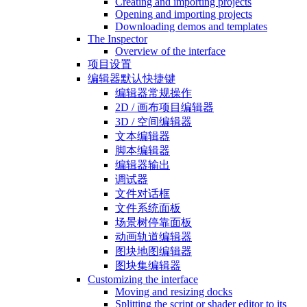
Creating and importing projects
Opening and importing projects
Downloading demos and templates
The Inspector
Overview of the interface
项目设置
编辑器默认快捷键
编辑器常规操作
2D / 画布项目编辑器
3D / 空间编辑器
文本编辑器
脚本编辑器
编辑器输出
调试器
文件对话框
文件系统面板
场景树停靠面板
动画轨道编辑器
图块地图编辑器
图块集编辑器
Customizing the interface
Moving and resizing docks
Splitting the script or shader editor to its