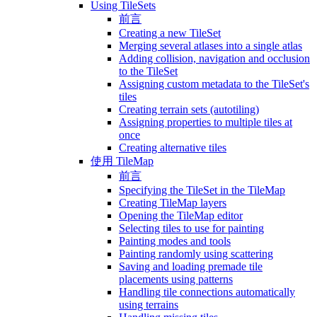
Using TileSets
前言
Creating a new TileSet
Merging several atlases into a single atlas
Adding collision, navigation and occlusion
to the TileSet
Assigning custom metadata to the TileSet's
tiles
Creating terrain sets (autotiling)
Assigning properties to multiple tiles at
once
Creating alternative tiles
使用 TileMap
前言
Specifying the TileSet in the TileMap
Creating TileMap layers
Opening the TileMap editor
Selecting tiles to use for painting
Painting modes and tools
Painting randomly using scattering
Saving and loading premade tile
placements using patterns
Handling tile connections automatically
using terrains