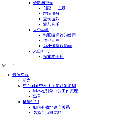
分数与重玩
创建 UI 主题
跟踪得分
重玩游戏
添加音乐
角色动画
动画编辑器的使用
漂浮动画
为小怪制作动画
来日方长
探索本手册
Manual
最佳实践
前言
在 Godot 中应用面向对象原则
脚本在引擎中的工作原理
场景
场景组织
如何有效地建立关系
选择节点树结构