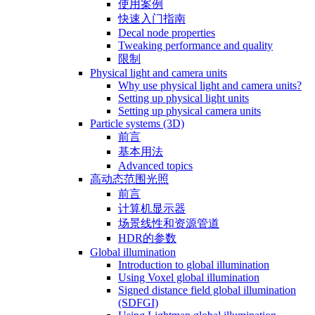
使用案例
快速入门指南
Decal node properties
Tweaking performance and quality
限制
Physical light and camera units
Why use physical light and camera units?
Setting up physical light units
Setting up physical camera units
Particle systems (3D)
前言
基本用法
Advanced topics
高动态范围光照
前言
计算机显示器
场景线性和资源管道
HDR的参数
Global illumination
Introduction to global illumination
Using Voxel global illumination
Signed distance field global illumination
(SDFGI)