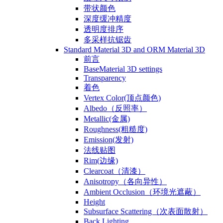
带状颜色
深度缓冲精度
透明度排序
多采样抗锯齿
Standard Material 3D and ORM Material 3D
前言
BaseMaterial 3D settings
Transparency
着色
Vertex Color(顶点颜色)
Albedo（反照率）
Metallic(金属)
Roughness(粗糙度)
Emission(发射)
法线贴图
Rim(边缘)
Clearcoat（清漆）
Anisotropy（各向异性）
Ambient Occlusion（环境光遮蔽）
Height
Subsurface Scattering（次表面散射）
Back Lighting