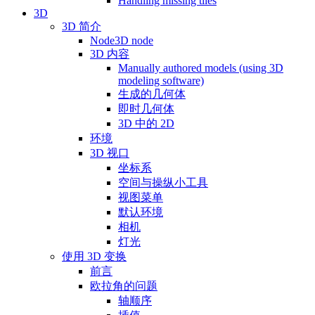
Handling missing tiles
3D
3D 简介
Node3D node
3D 内容
Manually authored models (using 3D
modeling software)
生成的几何体
即时几何体
3D 中的 2D
环境
3D 视口
坐标系
空间与操纵小工具
视图菜单
默认环境
相机
灯光
使用 3D 变换
前言
欧拉角的问题
轴顺序