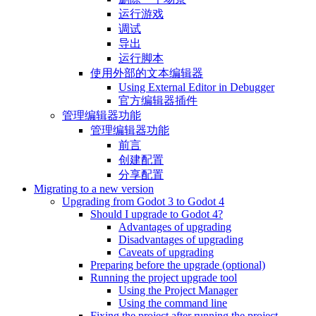
运行游戏
调试
导出
运行脚本
使用外部的文本编辑器
Using External Editor in Debugger
官方编辑器插件
管理编辑器功能
管理编辑器功能
前言
创建配置
分享配置
Migrating to a new version
Upgrading from Godot 3 to Godot 4
Should I upgrade to Godot 4?
Advantages of upgrading
Disadvantages of upgrading
Caveats of upgrading
Preparing before the upgrade (optional)
Running the project upgrade tool
Using the Project Manager
Using the command line
Fixing the project after running the project