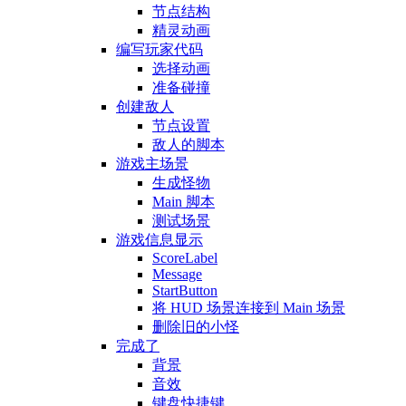
节点结构
精灵动画
编写玩家代码
选择动画
准备碰撞
创建敌人
节点设置
敌人的脚本
游戏主场景
生成怪物
Main 脚本
测试场景
游戏信息显示
ScoreLabel
Message
StartButton
将 HUD 场景连接到 Main 场景
删除旧的小怪
完成了
背景
音效
键盘快捷键