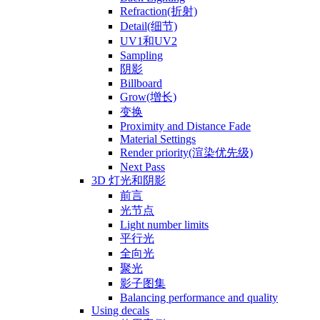
Refraction(折射)
Detail(细节)
UV1和UV2
Sampling
阴影
Billboard
Grow(增长)
变换
Proximity and Distance Fade
Material Settings
Render priority(渲染优先级)
Next Pass
3D 灯光和阴影
前言
光节点
Light number limits
平行光
全向光
聚光
影子图集
Balancing performance and quality
Using decals