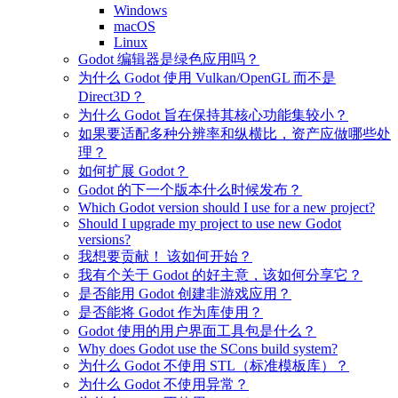
Windows
macOS
Linux
Godot 编辑器是绿色应用吗？
为什么 Godot 使用 Vulkan/OpenGL 而不是
Direct3D？
为什么 Godot 旨在保持其核心功能集较小？
如果要适配多种分辨率和纵横比，资产应做哪些处
理？
如何扩展 Godot？
Godot 的下一个版本什么时候发布？
Which Godot version should I use for a new project?
Should I upgrade my project to use new Godot
versions?
我想要贡献！ 该如何开始？
我有个关于 Godot 的好主意，该如何分享它？
是否能用 Godot 创建非游戏应用？
是否能将 Godot 作为库使用？
Godot 使用的用户界面工具包是什么？
Why does Godot use the SCons build system?
为什么 Godot 不使用 STL（标准模板库）？
为什么 Godot 不使用异常？