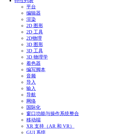
特性列表
平台
编辑器
渲染
2D 图形
2D 工具
2D物理
3D 图形
3D 工具
3D 物理学
着色器
编写脚本
音频
导入
输入
导航
网络
国际化
窗口功能与操作系统整合
移动端
XR 支持（AR 和 VR）
GUI 系统