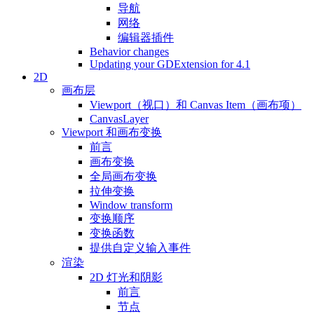
导航
网络
编辑器插件
Behavior changes
Updating your GDExtension for 4.1
2D
画布层
Viewport（视口）和 Canvas Item（画布项）
CanvasLayer
Viewport 和画布变换
前言
画布变换
全局画布变换
拉伸变换
Window transform
变换顺序
变换函数
提供自定义输入事件
渲染
2D 灯光和阴影
前言
节点