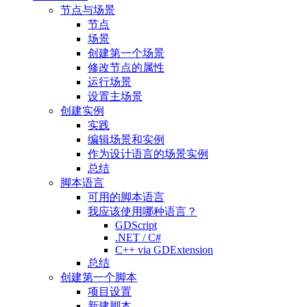
节点与场景
节点
场景
创建第一个场景
修改节点的属性
运行场景
设置主场景
创建实例
实践
编辑场景和实例
作为设计语言的场景实例
总结
脚本语言
可用的脚本语言
我应该使用哪种语言？
GDScript
.NET / C#
C++ via GDExtension
总结
创建第一个脚本
项目设置
新建脚本