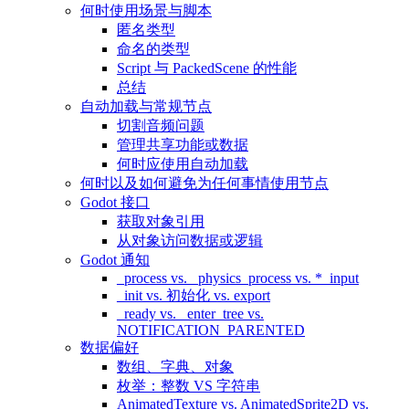
何时使用场景与脚本
匿名类型
命名的类型
Script 与 PackedScene 的性能
总结
自动加载与常规节点
切割音频问题
管理共享功能或数据
何时应使用自动加载
何时以及如何避免为任何事情使用节点
Godot 接口
获取对象引用
从对象访问数据或逻辑
Godot 通知
_process vs. _physics_process vs. *_input
_init vs. 初始化 vs. export
_ready vs. _enter_tree vs.
NOTIFICATION_PARENTED
数据偏好
数组、字典、对象
枚举：整数 VS 字符串
AnimatedTexture vs. AnimatedSprite2D vs.