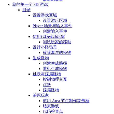
您的第一个 3D 游戏
目录
设置游戏区域
设置游玩区域
Player 场景与输入事件
创建输入事件
使用代码移动玩家
测试玩家的移动
设计小怪场景
移除离屏的怪物
生成怪物
创建生成路径
随机生成怪物
跳跃与踩扁怪物
控制物理交互
跳跃
踩扁怪物
杀死玩家
使用 Area 节点制作攻击框
结束游戏
代码检查点