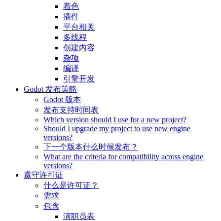
着色
插件
平台相关
多线程
创建内容
杂项
编译
引擎开发
Godot 发布策略
Godot 版本
发布支持时间表
Which version should I use for a new project?
Should I upgrade my project to use new engine
versions?
下一个版本什么时候发布？
What are the criteria for compatibility across engine
versions?
遵守许可证
什么是许可证？
需求
包含
演职员表