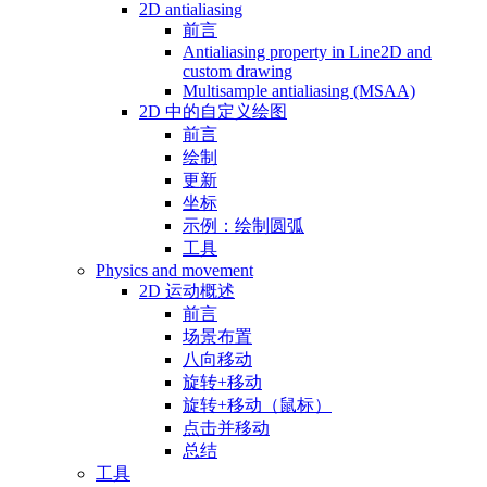
2D antialiasing
前言
Antialiasing property in Line2D and
custom drawing
Multisample antialiasing (MSAA)
2D 中的自定义绘图
前言
绘制
更新
坐标
示例：绘制圆弧
工具
Physics and movement
2D 运动概述
前言
场景布置
八向移动
旋转+移动
旋转+移动（鼠标）
点击并移动
总结
工具