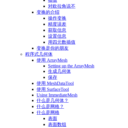
插值
对欧拉角说不
变换的介绍
操作变换
精度误差
获取信息
设置信息
用四元数插值
变换是你的朋友
程序式几何体
使用 ArrayMesh
Setting up the ArrayMesh
生成几何体
保存
使用 MeshDataTool
使用 SurfaceTool
Using ImmediateMesh
什么是几何体？
什么是网格？
什么是网格
表面
表面数组