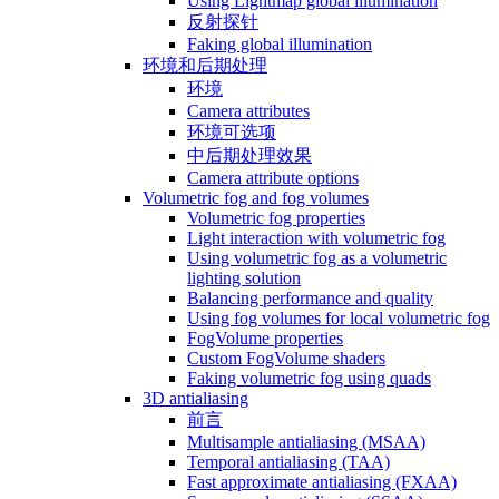
Using Lightmap global illumination
反射探针
Faking global illumination
环境和后期处理
环境
Camera attributes
环境可选项
中后期处理效果
Camera attribute options
Volumetric fog and fog volumes
Volumetric fog properties
Light interaction with volumetric fog
Using volumetric fog as a volumetric
lighting solution
Balancing performance and quality
Using fog volumes for local volumetric fog
FogVolume properties
Custom FogVolume shaders
Faking volumetric fog using quads
3D antialiasing
前言
Multisample antialiasing (MSAA)
Temporal antialiasing (TAA)
Fast approximate antialiasing (FXAA)