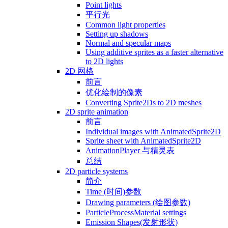
Point lights
平行光
Common light properties
Setting up shadows
Normal and specular maps
Using additive sprites as a faster alternative
to 2D lights
2D 网格
前言
优化绘制的像素
Converting Sprite2Ds to 2D meshes
2D sprite animation
前言
Individual images with AnimatedSprite2D
Sprite sheet with AnimatedSprite2D
AnimationPlayer 与精灵表
总结
2D particle systems
简介
Time (时间)参数
Drawing parameters (绘图参数)
ParticleProcessMaterial settings
Emission Shapes(发射形状)