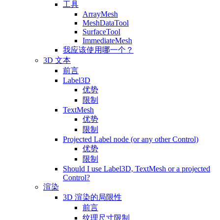
工具
ArrayMesh
MeshDataTool
SurfaceTool
ImmediateMesh
我应该使用哪一个？
3D 文本
前言
Label3D
优势
限制
TextMesh
优势
限制
Projected Label node (or any other Control)
优势
限制
Should I use Label3D, TextMesh or a projected
Control?
渲染
3D 渲染的局限性
前言
纹理尺寸限制