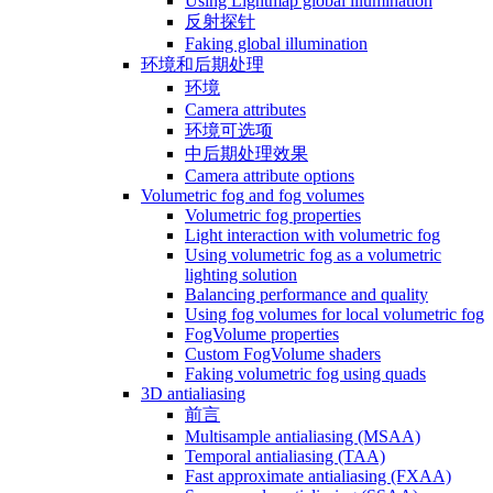
Using Lightmap global illumination
反射探针
Faking global illumination
环境和后期处理
环境
Camera attributes
环境可选项
中后期处理效果
Camera attribute options
Volumetric fog and fog volumes
Volumetric fog properties
Light interaction with volumetric fog
Using volumetric fog as a volumetric
lighting solution
Balancing performance and quality
Using fog volumes for local volumetric fog
FogVolume properties
Custom FogVolume shaders
Faking volumetric fog using quads
3D antialiasing
前言
Multisample antialiasing (MSAA)
Temporal antialiasing (TAA)
Fast approximate antialiasing (FXAA)