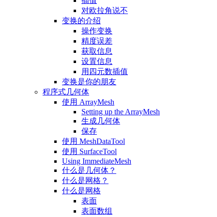
插值
对欧拉角说不
变换的介绍
操作变换
精度误差
获取信息
设置信息
用四元数插值
变换是你的朋友
程序式几何体
使用 ArrayMesh
Setting up the ArrayMesh
生成几何体
保存
使用 MeshDataTool
使用 SurfaceTool
Using ImmediateMesh
什么是几何体？
什么是网格？
什么是网格
表面
表面数组