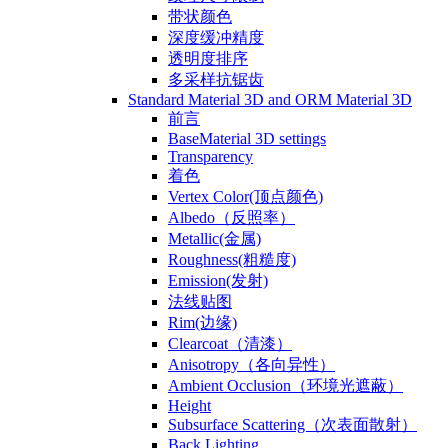
带状颜色
深度缓冲精度
透明度排序
多采样抗锯齿
Standard Material 3D and ORM Material 3D
前言
BaseMaterial 3D settings
Transparency
着色
Vertex Color(顶点颜色)
Albedo（反照率）
Metallic(金属)
Roughness(粗糙度)
Emission(发射)
法线贴图
Rim(边缘)
Clearcoat（清漆）
Anisotropy（各向异性）
Ambient Occlusion（环境光遮蔽）
Height
Subsurface Scattering（次表面散射）
Back Lighting