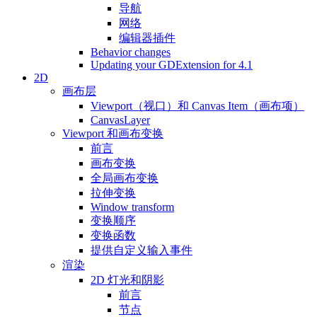
导航
网络
编辑器插件
Behavior changes
Updating your GDExtension for 4.1
2D
画布层
Viewport（视口）和 Canvas Item（画布项）
CanvasLayer
Viewport 和画布变换
前言
画布变换
全局画布变换
拉伸变换
Window transform
变换顺序
变换函数
提供自定义输入事件
渲染
2D 灯光和阴影
前言
节点