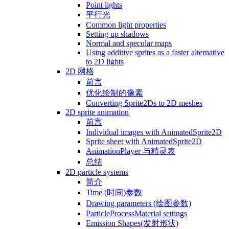
Point lights
平行光
Common light properties
Setting up shadows
Normal and specular maps
Using additive sprites as a faster alternative
to 2D lights
2D 网格
前言
优化绘制的像素
Converting Sprite2Ds to 2D meshes
2D sprite animation
前言
Individual images with AnimatedSprite2D
Sprite sheet with AnimatedSprite2D
AnimationPlayer 与精灵表
总结
2D particle systems
简介
Time (时间)参数
Drawing parameters (绘图参数)
ParticleProcessMaterial settings
Emission Shapes(发射形状)