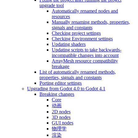
upgrade tool
Automatically renamed nodes and
resources
Manually renaming methods, properties,
signals and constants
Checking project settings
Checking Environment settings
Updating shaders
Updating scripts to take backwards-
incompatible changes into account
ArrayMesh resource compatibility
breakage
List of automatically renamed methods,
properties, signals and constants
Porting editor settings
Upgrading from Godot 4.0 to Godot 4.1
Breaking changes
Core
动画
2D nodes
3D nodes
GUI nodes
物理学
渲染