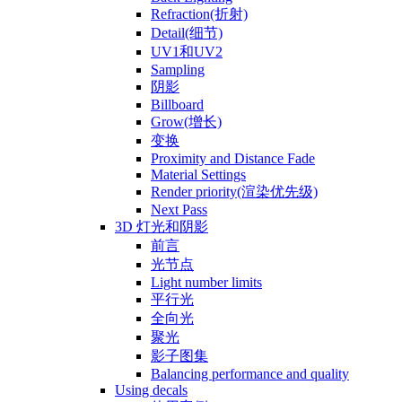
Refraction(折射)
Detail(细节)
UV1和UV2
Sampling
阴影
Billboard
Grow(增长)
变换
Proximity and Distance Fade
Material Settings
Render priority(渲染优先级)
Next Pass
3D 灯光和阴影
前言
光节点
Light number limits
平行光
全向光
聚光
影子图集
Balancing performance and quality
Using decals