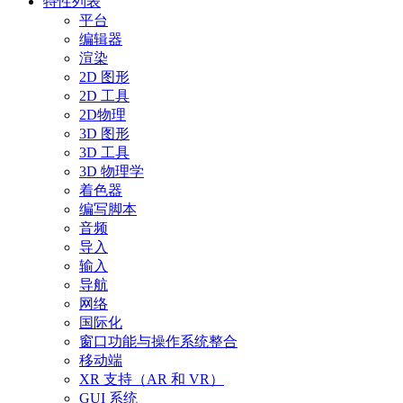
特性列表
平台
编辑器
渲染
2D 图形
2D 工具
2D物理
3D 图形
3D 工具
3D 物理学
着色器
编写脚本
音频
导入
输入
导航
网络
国际化
窗口功能与操作系统整合
移动端
XR 支持（AR 和 VR）
GUI 系统