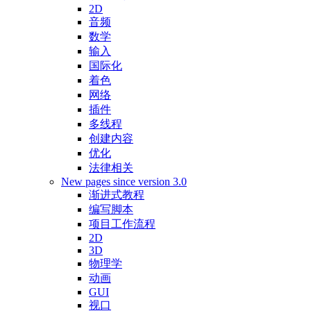
2D
音频
数学
输入
国际化
着色
网络
插件
多线程
创建内容
优化
法律相关
New pages since version 3.0
渐进式教程
编写脚本
项目工作流程
2D
3D
物理学
动画
GUI
视口