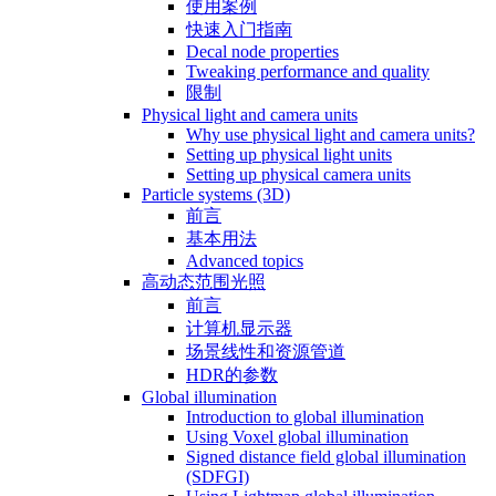
使用案例
快速入门指南
Decal node properties
Tweaking performance and quality
限制
Physical light and camera units
Why use physical light and camera units?
Setting up physical light units
Setting up physical camera units
Particle systems (3D)
前言
基本用法
Advanced topics
高动态范围光照
前言
计算机显示器
场景线性和资源管道
HDR的参数
Global illumination
Introduction to global illumination
Using Voxel global illumination
Signed distance field global illumination
(SDFGI)