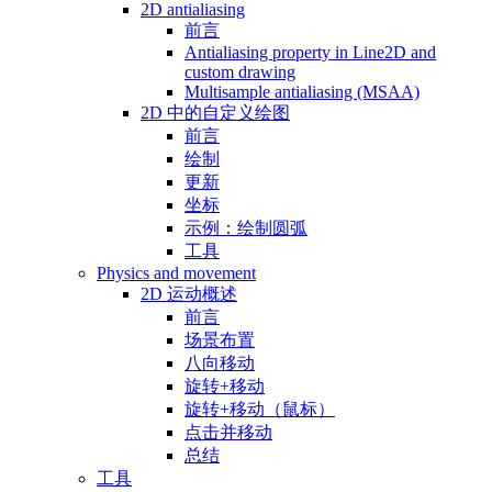
2D antialiasing
前言
Antialiasing property in Line2D and
custom drawing
Multisample antialiasing (MSAA)
2D 中的自定义绘图
前言
绘制
更新
坐标
示例：绘制圆弧
工具
Physics and movement
2D 运动概述
前言
场景布置
八向移动
旋转+移动
旋转+移动（鼠标）
点击并移动
总结
工具