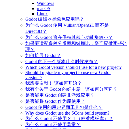
Windows
macOS
Linux
Godot 编辑器是绿色应用吗？
为什么 Godot 使用 Vulkan/OpenGL 而不是
Direct3D？
为什么 Godot 旨在保持其核心功能集较小？
如果要适配多种分辨率和纵横比，资产应做哪些处
理？
如何扩展 Godot？
Godot 的下一个版本什么时候发布？
Which Godot version should I use for a new project?
Should I upgrade my project to use new Godot
versions?
我想要贡献！ 该如何开始？
我有个关于 Godot 的好主意，该如何分享它？
是否能用 Godot 创建非游戏应用？
是否能将 Godot 作为库使用？
Godot 使用的用户界面工具包是什么？
Why does Godot use the SCons build system?
为什么 Godot 不使用 STL（标准模板库）？
为什么 Godot 不使用异常？