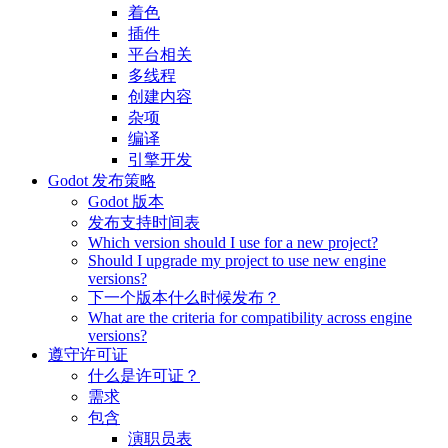
着色
插件
平台相关
多线程
创建内容
杂项
编译
引擎开发
Godot 发布策略
Godot 版本
发布支持时间表
Which version should I use for a new project?
Should I upgrade my project to use new engine
versions?
下一个版本什么时候发布？
What are the criteria for compatibility across engine
versions?
遵守许可证
什么是许可证？
需求
包含
演职员表