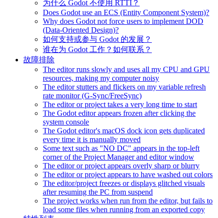
为什么 Godot 不使用 RTTI？
Does Godot use an ECS (Entity Component System)?
Why does Godot not force users to implement DOD
(Data-Oriented Design)?
如何支持或参与 Godot 的发展？
谁在为 Godot 工作？如何联系？
故障排除
The editor runs slowly and uses all my CPU and GPU
resources, making my computer noisy
The editor stutters and flickers on my variable refresh
rate monitor (G-Sync/FreeSync)
The editor or project takes a very long time to start
The Godot editor appears frozen after clicking the
system console
The Godot editor's macOS dock icon gets duplicated
every time it is manually moved
Some text such as "NO DC" appears in the top-left
corner of the Project Manager and editor window
The editor or project appears overly sharp or blurry
The editor or project appears to have washed out colors
The editor/project freezes or displays glitched visuals
after resuming the PC from suspend
The project works when run from the editor, but fails to
load some files when running from an exported copy