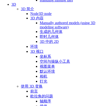
Handling missing tiles
3D
3D 简介
Node3D node
3D 内容
Manually authored models (using 3D
modeling software)
生成的几何体
即时几何体
3D 中的 2D
环境
3D 视口
坐标系
空间与操纵小工具
视图菜单
默认环境
相机
灯光
使用 3D 变换
前言
欧拉角的问题
轴顺序