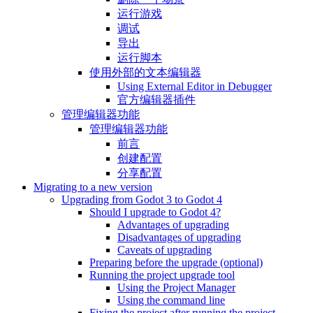
运行游戏
调试
导出
运行脚本
使用外部的文本编辑器
Using External Editor in Debugger
官方编辑器插件
管理编辑器功能
管理编辑器功能
前言
创建配置
分享配置
Migrating to a new version
Upgrading from Godot 3 to Godot 4
Should I upgrade to Godot 4?
Advantages of upgrading
Disadvantages of upgrading
Caveats of upgrading
Preparing before the upgrade (optional)
Running the project upgrade tool
Using the Project Manager
Using the command line
Fixing the project after running the project