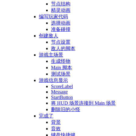
节点结构
精灵动画
编写玩家代码
选择动画
准备碰撞
创建敌人
节点设置
敌人的脚本
游戏主场景
生成怪物
Main 脚本
测试场景
游戏信息显示
ScoreLabel
Message
StartButton
将 HUD 场景连接到 Main 场景
删除旧的小怪
完成了
背景
音效
键盘快捷键