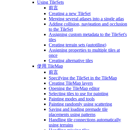
Using TileSets
前言
Creating a new TileSet
Merging several atlases into a single atlas
Adding collision, navigation and occlusion
to the TileSet
Assigning custom metadata to the TileSet's
tiles
Creating terrain sets (autotiling)
Assigning properties to multiple tiles at
once
Creating alternative tiles
使用 TileMap
前言
Specifying the TileSet in the TileMap
Creating TileMap layers
Opening the TileMap editor
Selecting tiles to use for painting
Painting modes and tools
Painting randomly using scattering
Saving and loading premade tile
placements using patterns
Handling tile connections automatically
using terrains