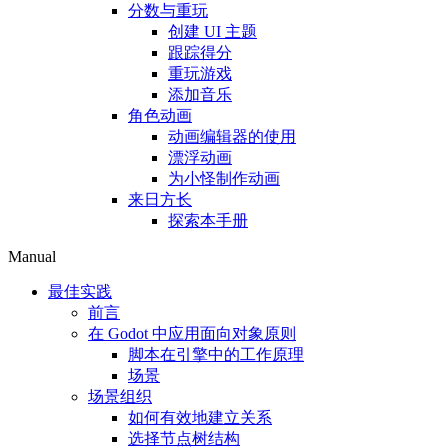
分数与重玩
创建 UI 主题
跟踪得分
重玩游戏
添加音乐
角色动画
动画编辑器的使用
漂浮动画
为小怪制作动画
来日方长
探索本手册
Manual
最佳实践
前言
在 Godot 中应用面向对象原则
脚本在引擎中的工作原理
场景
场景组织
如何有效地建立关系
选择节点树结构