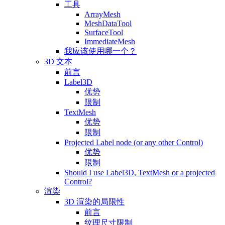
工具
ArrayMesh
MeshDataTool
SurfaceTool
ImmediateMesh
我应该使用哪一个？
3D 文本
前言
Label3D
优势
限制
TextMesh
优势
限制
Projected Label node (or any other Control)
优势
限制
Should I use Label3D, TextMesh or a projected
Control?
渲染
3D 渲染的局限性
前言
纹理尺寸限制