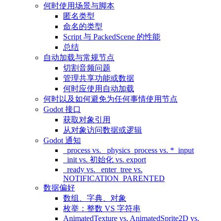
何时使用场景与脚本
匿名类型
命名的类型
Script 与 PackedScene 的性能
总结
自动加载与常规节点
切割音频问题
管理共享功能或数据
何时应使用自动加载
何时以及如何避免为任何事情使用节点
Godot 接口
获取对象引用
从对象访问数据或逻辑
Godot 通知
_process vs. _physics_process vs. *_input
_init vs. 初始化 vs. export
_ready vs. _enter_tree vs.
NOTIFICATION_PARENTED
数据偏好
数组、字典、对象
枚举：整数 VS 字符串
AnimatedTexture vs. AnimatedSprite2D vs.