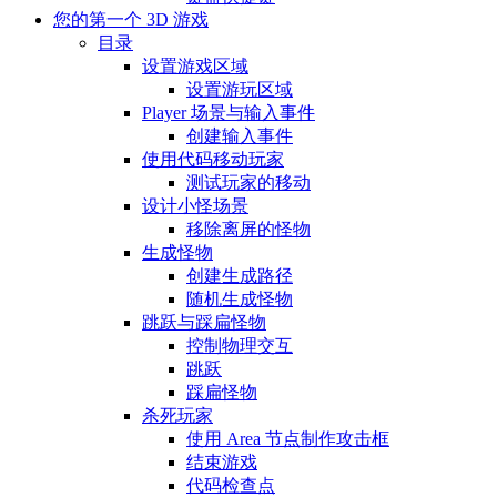
您的第一个 3D 游戏
目录
设置游戏区域
设置游玩区域
Player 场景与输入事件
创建输入事件
使用代码移动玩家
测试玩家的移动
设计小怪场景
移除离屏的怪物
生成怪物
创建生成路径
随机生成怪物
跳跃与踩扁怪物
控制物理交互
跳跃
踩扁怪物
杀死玩家
使用 Area 节点制作攻击框
结束游戏
代码检查点