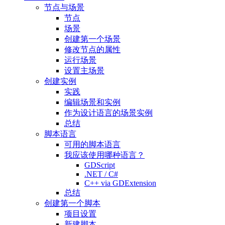
节点与场景
节点
场景
创建第一个场景
修改节点的属性
运行场景
设置主场景
创建实例
实践
编辑场景和实例
作为设计语言的场景实例
总结
脚本语言
可用的脚本语言
我应该使用哪种语言？
GDScript
.NET / C#
C++ via GDExtension
总结
创建第一个脚本
项目设置
新建脚本