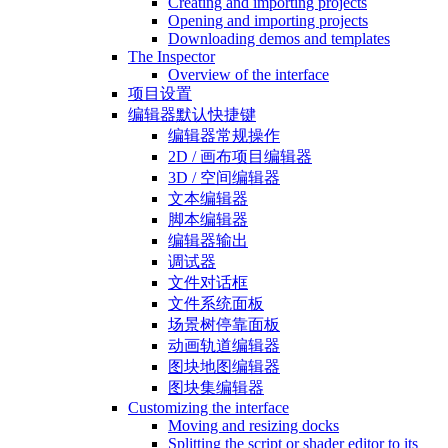
Creating and importing projects
Opening and importing projects
Downloading demos and templates
The Inspector
Overview of the interface
项目设置
编辑器默认快捷键
编辑器常规操作
2D / 画布项目编辑器
3D / 空间编辑器
文本编辑器
脚本编辑器
编辑器输出
调试器
文件对话框
文件系统面板
场景树停靠面板
动画轨道编辑器
图块地图编辑器
图块集编辑器
Customizing the interface
Moving and resizing docks
Splitting the script or shader editor to its