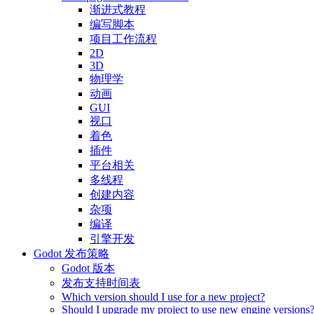
渐进式教程
编写脚本
项目工作流程
2D
3D
物理学
动画
GUI
视口
着色
插件
平台相关
多线程
创建内容
杂项
编译
引擎开发
Godot 发布策略
Godot 版本
发布支持时间表
Which version should I use for a new project?
Should I upgrade my project to use new engine versions