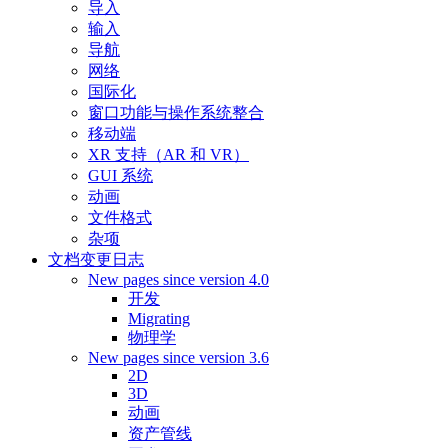
导入
输入
导航
网络
国际化
窗口功能与操作系统整合
移动端
XR 支持（AR 和 VR）
GUI 系统
动画
文件格式
杂项
文档变更日志
New pages since version 4.0
开发
Migrating
物理学
New pages since version 3.6
2D
3D
动画
资产管线