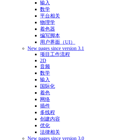
输入
数学
平台相关
物理学
着色器
编写脚本
用户界面（UI）
New pages since version 3.1
项目工作流程
2D
音频
数学
输入
国际化
着色
网络
插件
多线程
创建内容
优化
法律相关
New pages since version 3.0