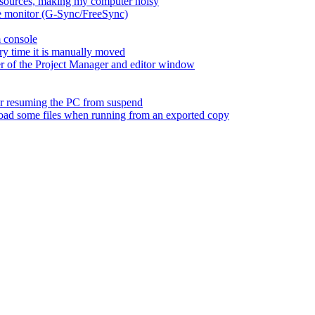
esources, making my computer noisy
ate monitor (G-Sync/FreeSync)
m console
ry time it is manually moved
er of the Project Manager and editor window
fter resuming the PC from suspend
 load some files when running from an exported copy