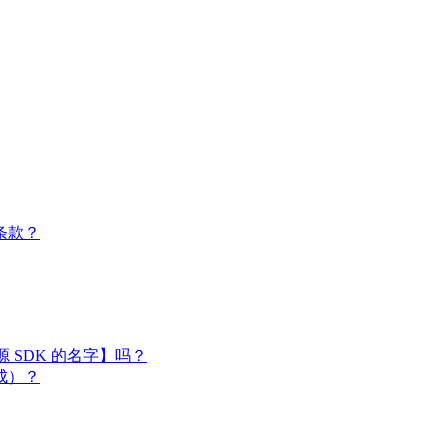
条款？
闭源 SDK 的名字】吗？
成）？