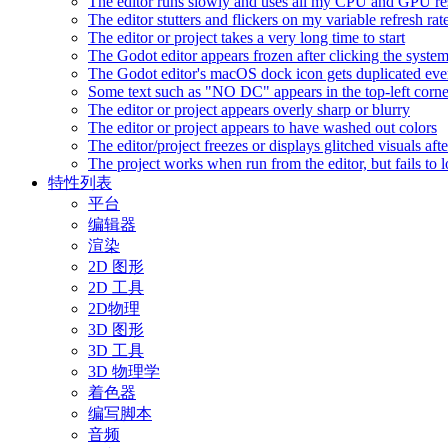
The editor runs slowly and uses all my CPU and GPU r
The editor stutters and flickers on my variable refresh r
The editor or project takes a very long time to start
The Godot editor appears frozen after clicking the syste
The Godot editor's macOS dock icon gets duplicated eve
Some text such as "NO DC" appears in the top-left corn
The editor or project appears overly sharp or blurry
The editor or project appears to have washed out colors
The editor/project freezes or displays glitched visuals a
The project works when run from the editor, but fails to
特性列表
平台
编辑器
渲染
2D 图形
2D 工具
2D物理
3D 图形
3D 工具
3D 物理学
着色器
编写脚本
音频