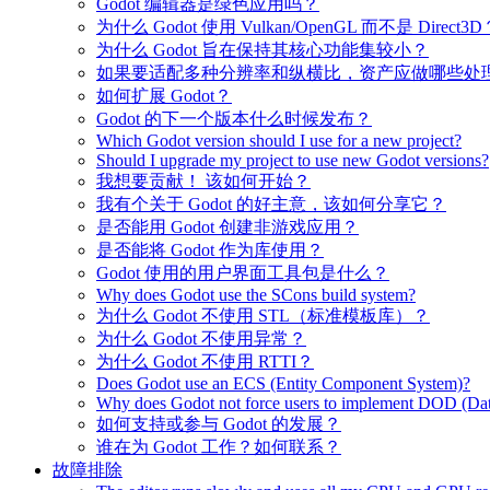
Godot 编辑器是绿色应用吗？
为什么 Godot 使用 Vulkan/OpenGL 而不是 Direct3D
为什么 Godot 旨在保持其核心功能集较小？
如果要适配多种分辨率和纵横比，资产应做哪些处
如何扩展 Godot？
Godot 的下一个版本什么时候发布？
Which Godot version should I use for a new project?
Should I upgrade my project to use new Godot versions?
我想要贡献！ 该如何开始？
我有个关于 Godot 的好主意，该如何分享它？
是否能用 Godot 创建非游戏应用？
是否能将 Godot 作为库使用？
Godot 使用的用户界面工具包是什么？
Why does Godot use the SCons build system?
为什么 Godot 不使用 STL（标准模板库）？
为什么 Godot 不使用异常？
为什么 Godot 不使用 RTTI？
Does Godot use an ECS (Entity Component System)?
Why does Godot not force users to implement DOD (Dat
如何支持或参与 Godot 的发展？
谁在为 Godot 工作？如何联系？
故障排除