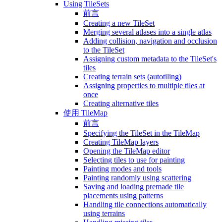
Using TileSets
前言
Creating a new TileSet
Merging several atlases into a single atlas
Adding collision, navigation and occlusion
to the TileSet
Assigning custom metadata to the TileSet's
tiles
Creating terrain sets (autotiling)
Assigning properties to multiple tiles at
once
Creating alternative tiles
使用 TileMap
前言
Specifying the TileSet in the TileMap
Creating TileMap layers
Opening the TileMap editor
Selecting tiles to use for painting
Painting modes and tools
Painting randomly using scattering
Saving and loading premade tile
placements using patterns
Handling tile connections automatically
using terrains