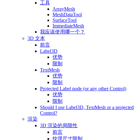
工具
ArrayMesh
MeshDataTool
SurfaceTool
ImmediateMesh
我应该使用哪一个？
3D 文本
前言
Label3D
优势
限制
TextMesh
优势
限制
Projected Label node (or any other Control)
优势
限制
Should I use Label3D, TextMesh or a projected
Control?
渲染
3D 渲染的局限性
前言
纹理尺寸限制