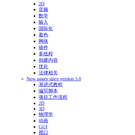
2D
音频
数学
输入
国际化
着色
网络
插件
多线程
创建内容
优化
法律相关
New pages since version 3.0
渐进式教程
编写脚本
项目工作流程
2D
3D
物理学
动画
GUI
视口