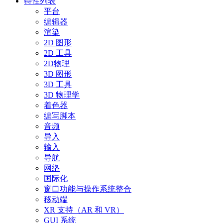
特性列表
平台
编辑器
渲染
2D 图形
2D 工具
2D物理
3D 图形
3D 工具
3D 物理学
着色器
编写脚本
音频
导入
输入
导航
网络
国际化
窗口功能与操作系统整合
移动端
XR 支持（AR 和 VR）
GUI 系统