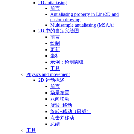
2D antialiasing
前言
Antialiasing property in Line2D and
custom drawing
Multisample antialiasing (MSAA)
2D 中的自定义绘图
前言
绘制
更新
坐标
示例：绘制圆弧
工具
Physics and movement
2D 运动概述
前言
场景布置
八向移动
旋转+移动
旋转+移动（鼠标）
点击并移动
总结
工具