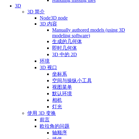
Handling missing tiles
3D
3D 简介
Node3D node
3D 内容
Manually authored models (using 3D
modeling software)
生成的几何体
即时几何体
3D 中的 2D
环境
3D 视口
坐标系
空间与操纵小工具
视图菜单
默认环境
相机
灯光
使用 3D 变换
前言
欧拉角的问题
轴顺序