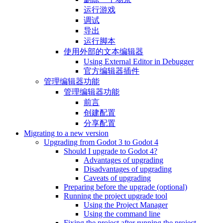
运行游戏
调试
导出
运行脚本
使用外部的文本编辑器
Using External Editor in Debugger
官方编辑器插件
管理编辑器功能
管理编辑器功能
前言
创建配置
分享配置
Migrating to a new version
Upgrading from Godot 3 to Godot 4
Should I upgrade to Godot 4?
Advantages of upgrading
Disadvantages of upgrading
Caveats of upgrading
Preparing before the upgrade (optional)
Running the project upgrade tool
Using the Project Manager
Using the command line
Fixing the project after running the project