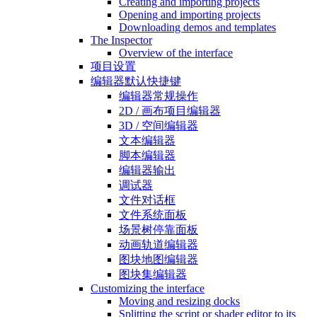
Creating and importing projects
Opening and importing projects
Downloading demos and templates
The Inspector
Overview of the interface
项目设置
编辑器默认快捷键
编辑器常规操作
2D / 画布项目编辑器
3D / 空间编辑器
文本编辑器
脚本编辑器
编辑器输出
调试器
文件对话框
文件系统面板
场景树停靠面板
动画轨道编辑器
图块地图编辑器
图块集编辑器
Customizing the interface
Moving and resizing docks
Splitting the script or shader editor to its