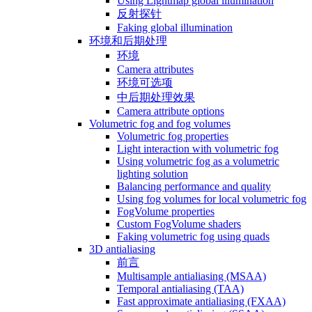
Using Lightmap global illumination
反射探针
Faking global illumination
环境和后期处理
环境
Camera attributes
环境可选项
中后期处理效果
Camera attribute options
Volumetric fog and fog volumes
Volumetric fog properties
Light interaction with volumetric fog
Using volumetric fog as a volumetric
lighting solution
Balancing performance and quality
Using fog volumes for local volumetric fog
FogVolume properties
Custom FogVolume shaders
Faking volumetric fog using quads
3D antialiasing
前言
Multisample antialiasing (MSAA)
Temporal antialiasing (TAA)
Fast approximate antialiasing (FXAA)