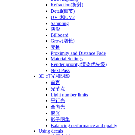
Refraction(折射)
Detail(细节)
UV1和UV2
Sampling
阴影
Billboard
Grow(增长)
变换
Proximity and Distance Fade
Material Settings
Render priority(渲染优先级)
Next Pass
3D 灯光和阴影
前言
光节点
Light number limits
平行光
全向光
聚光
影子图集
Balancing performance and quality
Using decals