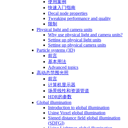
使用案例
快速入门指南
Decal node properties
Tweaking performance and quality
限制
Physical light and camera units
Why use physical light and camera units?
Setting up physical light units
Setting up physical camera units
Particle systems (3D)
前言
基本用法
Advanced topics
高动态范围光照
前言
计算机显示器
场景线性和资源管道
HDR的参数
Global illumination
Introduction to global illumination
Using Voxel global illumination
Signed distance field global illumination
(SDFGI)