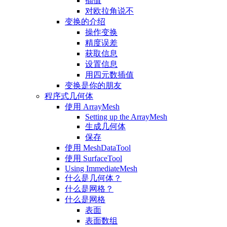
插值
对欧拉角说不
变换的介绍
操作变换
精度误差
获取信息
设置信息
用四元数插值
变换是你的朋友
程序式几何体
使用 ArrayMesh
Setting up the ArrayMesh
生成几何体
保存
使用 MeshDataTool
使用 SurfaceTool
Using ImmediateMesh
什么是几何体？
什么是网格？
什么是网格
表面
表面数组