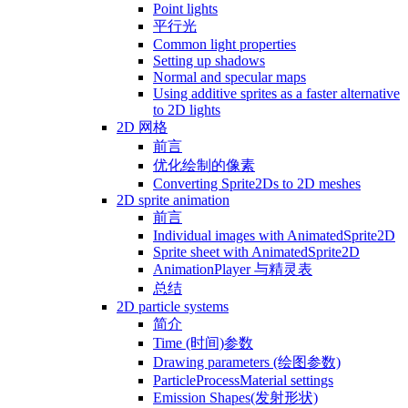
Point lights
平行光
Common light properties
Setting up shadows
Normal and specular maps
Using additive sprites as a faster alternative
to 2D lights
2D 网格
前言
优化绘制的像素
Converting Sprite2Ds to 2D meshes
2D sprite animation
前言
Individual images with AnimatedSprite2D
Sprite sheet with AnimatedSprite2D
AnimationPlayer 与精灵表
总结
2D particle systems
简介
Time (时间)参数
Drawing parameters (绘图参数)
ParticleProcessMaterial settings
Emission Shapes(发射形状)