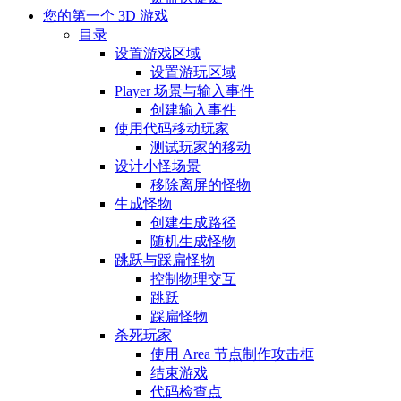
您的第一个 3D 游戏
目录
设置游戏区域
设置游玩区域
Player 场景与输入事件
创建输入事件
使用代码移动玩家
测试玩家的移动
设计小怪场景
移除离屏的怪物
生成怪物
创建生成路径
随机生成怪物
跳跃与踩扁怪物
控制物理交互
跳跃
踩扁怪物
杀死玩家
使用 Area 节点制作攻击框
结束游戏
代码检查点