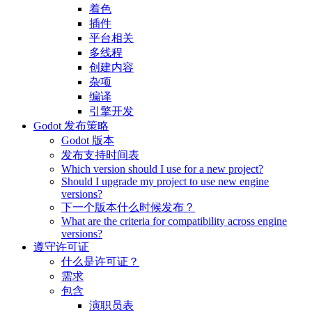
着色
插件
平台相关
多线程
创建内容
杂项
编译
引擎开发
Godot 发布策略
Godot 版本
发布支持时间表
Which version should I use for a new project?
Should I upgrade my project to use new engine
versions?
下一个版本什么时候发布？
What are the criteria for compatibility across engine
versions?
遵守许可证
什么是许可证？
需求
包含
演职员表