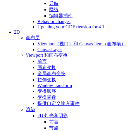
导航
网络
编辑器插件
Behavior changes
Updating your GDExtension for 4.1
2D
画布层
Viewport（视口）和 Canvas Item（画布项）
CanvasLayer
Viewport 和画布变换
前言
画布变换
全局画布变换
拉伸变换
Window transform
变换顺序
变换函数
提供自定义输入事件
渲染
2D 灯光和阴影
前言
节点