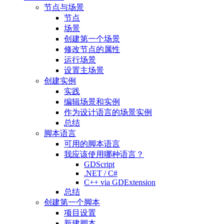
节点与场景
节点
场景
创建第一个场景
修改节点的属性
运行场景
设置主场景
创建实例
实践
编辑场景和实例
作为设计语言的场景实例
总结
脚本语言
可用的脚本语言
我应该使用哪种语言？
GDScript
.NET / C#
C++ via GDExtension
总结
创建第一个脚本
项目设置
新建脚本