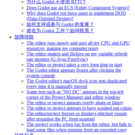
为什么 Godot 不使用 RTTI？
Does Godot use an ECS (Entity Component System)?
Why does Godot not force users to implement DOD
(Data-Oriented Design)?
如何支持或参与 Godot 的发展？
谁在为 Godot 工作？如何联系？
故障排除
The editor runs slowly and uses all my CPU and GPU
resources, making my computer noisy
The editor stutters and flickers on my variable refresh
rate monitor (G-Sync/FreeSync)
The editor or project takes a very long time to start
The Godot editor appears frozen after clicking the
system console
The Godot editor's macOS dock icon gets duplicated
every time it is manually moved
Some text such as "NO DC" appears in the top-left
corner of the Project Manager and editor window
The editor or project appears overly sharp or blurry
The editor or project appears to have washed out colors
The editor/project freezes or displays glitched visuals
after resuming the PC from suspend
The project works when run from the editor, but fails to
load some files when running from an exported copy