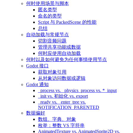
何时使用场景与脚本
匿名类型
命名的类型
Script 与 PackedScene 的性能
总结
自动加载与常规节点
切割音频问题
管理共享功能或数据
何时应使用自动加载
何时以及如何避免为任何事情使用节点
Godot 接口
获取对象引用
从对象访问数据或逻辑
Godot 通知
_process vs. _physics_process vs. *_input
_init vs. 初始化 vs. export
_ready vs. _enter_tree vs.
NOTIFICATION_PARENTED
数据偏好
数组、字典、对象
枚举：整数 VS 字符串
AnimatedTexture vs. AnimatedSprite2D vs.