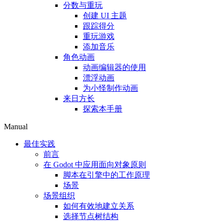
分数与重玩
创建 UI 主题
跟踪得分
重玩游戏
添加音乐
角色动画
动画编辑器的使用
漂浮动画
为小怪制作动画
来日方长
探索本手册
Manual
最佳实践
前言
在 Godot 中应用面向对象原则
脚本在引擎中的工作原理
场景
场景组织
如何有效地建立关系
选择节点树结构