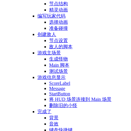
节点结构
精灵动画
编写玩家代码
选择动画
准备碰撞
创建敌人
节点设置
敌人的脚本
游戏主场景
生成怪物
Main 脚本
测试场景
游戏信息显示
ScoreLabel
Message
StartButton
将 HUD 场景连接到 Main 场景
删除旧的小怪
完成了
背景
音效
键盘快捷键