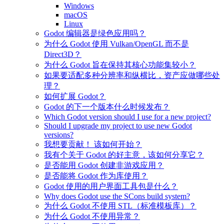
Windows
macOS
Linux
Godot 编辑器是绿色应用吗？
为什么 Godot 使用 Vulkan/OpenGL 而不是
Direct3D？
为什么 Godot 旨在保持其核心功能集较小？
如果要适配多种分辨率和纵横比，资产应做哪些处
理？
如何扩展 Godot？
Godot 的下一个版本什么时候发布？
Which Godot version should I use for a new project?
Should I upgrade my project to use new Godot
versions?
我想要贡献！ 该如何开始？
我有个关于 Godot 的好主意，该如何分享它？
是否能用 Godot 创建非游戏应用？
是否能将 Godot 作为库使用？
Godot 使用的用户界面工具包是什么？
Why does Godot use the SCons build system?
为什么 Godot 不使用 STL（标准模板库）？
为什么 Godot 不使用异常？