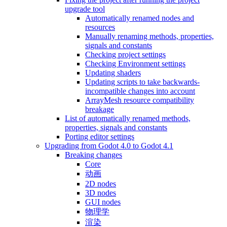
upgrade tool
Automatically renamed nodes and
resources
Manually renaming methods, properties,
signals and constants
Checking project settings
Checking Environment settings
Updating shaders
Updating scripts to take backwards-
incompatible changes into account
ArrayMesh resource compatibility
breakage
List of automatically renamed methods,
properties, signals and constants
Porting editor settings
Upgrading from Godot 4.0 to Godot 4.1
Breaking changes
Core
动画
2D nodes
3D nodes
GUI nodes
物理学
渲染