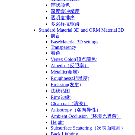
带状颜色
深度缓冲精度
透明度排序
多采样抗锯齿
Standard Material 3D and ORM Material 3D
前言
BaseMaterial 3D settings
Transparency
着色
Vertex Color(顶点颜色)
Albedo（反照率）
Metallic(金属)
Roughness(粗糙度)
Emission(发射)
法线贴图
Rim(边缘)
Clearcoat（清漆）
Anisotropy（各向异性）
Ambient Occlusion（环境光遮蔽）
Height
Subsurface Scattering（次表面散射）
Back Lighting