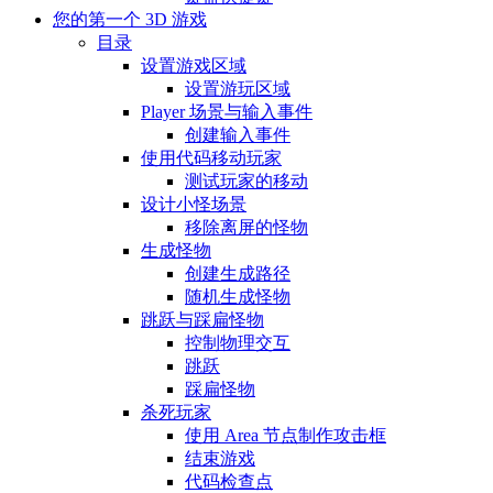
您的第一个 3D 游戏
目录
设置游戏区域
设置游玩区域
Player 场景与输入事件
创建输入事件
使用代码移动玩家
测试玩家的移动
设计小怪场景
移除离屏的怪物
生成怪物
创建生成路径
随机生成怪物
跳跃与踩扁怪物
控制物理交互
跳跃
踩扁怪物
杀死玩家
使用 Area 节点制作攻击框
结束游戏
代码检查点