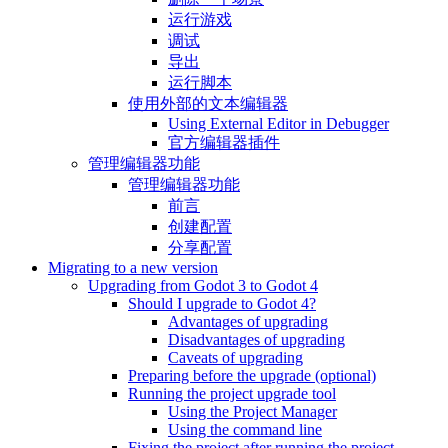
运行游戏
调试
导出
运行脚本
使用外部的文本编辑器
Using External Editor in Debugger
官方编辑器插件
管理编辑器功能
管理编辑器功能
前言
创建配置
分享配置
Migrating to a new version
Upgrading from Godot 3 to Godot 4
Should I upgrade to Godot 4?
Advantages of upgrading
Disadvantages of upgrading
Caveats of upgrading
Preparing before the upgrade (optional)
Running the project upgrade tool
Using the Project Manager
Using the command line
Fixing the project after running the project