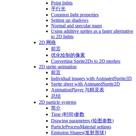
Point lights
平行光
Common light properties
Setting up shadows
Normal and specular maps
Using additive sprites as a faster alternative
to 2D lights
2D 网格
前言
优化绘制的像素
Converting Sprite2Ds to 2D meshes
2D sprite animation
前言
Individual images with AnimatedSprite2D
Sprite sheet with AnimatedSprite2D
AnimationPlayer 与精灵表
总结
2D particle systems
简介
Time (时间)参数
Drawing parameters (绘图参数)
ParticleProcessMaterial settings
Emission Shapes(发射形状)