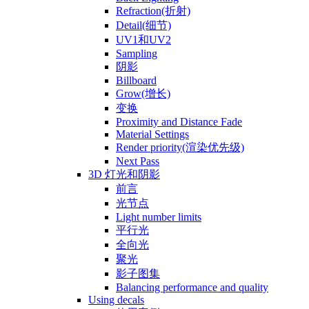
Refraction(折射)
Detail(细节)
UV1和UV2
Sampling
阴影
Billboard
Grow(增长)
变换
Proximity and Distance Fade
Material Settings
Render priority(渲染优先级)
Next Pass
3D 灯光和阴影
前言
光节点
Light number limits
平行光
全向光
聚光
影子图集
Balancing performance and quality
Using decals