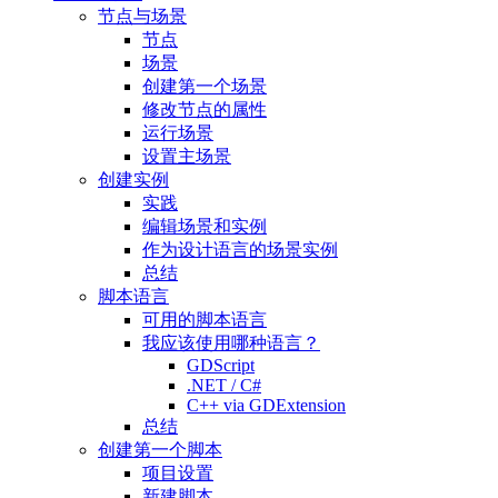
节点与场景
节点
场景
创建第一个场景
修改节点的属性
运行场景
设置主场景
创建实例
实践
编辑场景和实例
作为设计语言的场景实例
总结
脚本语言
可用的脚本语言
我应该使用哪种语言？
GDScript
.NET / C#
C++ via GDExtension
总结
创建第一个脚本
项目设置
新建脚本