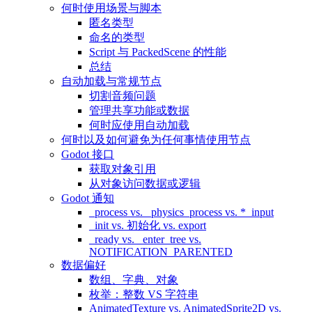
何时使用场景与脚本
匿名类型
命名的类型
Script 与 PackedScene 的性能
总结
自动加载与常规节点
切割音频问题
管理共享功能或数据
何时应使用自动加载
何时以及如何避免为任何事情使用节点
Godot 接口
获取对象引用
从对象访问数据或逻辑
Godot 通知
_process vs. _physics_process vs. *_input
_init vs. 初始化 vs. export
_ready vs. _enter_tree vs.
NOTIFICATION_PARENTED
数据偏好
数组、字典、对象
枚举：整数 VS 字符串
AnimatedTexture vs. AnimatedSprite2D vs.