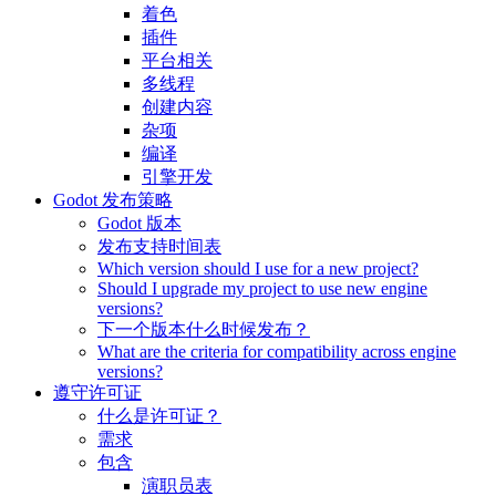
着色
插件
平台相关
多线程
创建内容
杂项
编译
引擎开发
Godot 发布策略
Godot 版本
发布支持时间表
Which version should I use for a new project?
Should I upgrade my project to use new engine
versions?
下一个版本什么时候发布？
What are the criteria for compatibility across engine
versions?
遵守许可证
什么是许可证？
需求
包含
演职员表