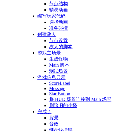
节点结构
精灵动画
编写玩家代码
选择动画
准备碰撞
创建敌人
节点设置
敌人的脚本
游戏主场景
生成怪物
Main 脚本
测试场景
游戏信息显示
ScoreLabel
Message
StartButton
将 HUD 场景连接到 Main 场景
删除旧的小怪
完成了
背景
音效
键盘快捷键