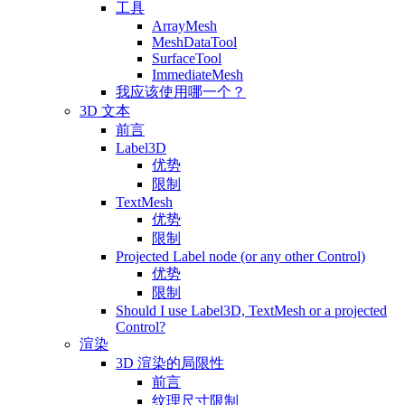
工具
ArrayMesh
MeshDataTool
SurfaceTool
ImmediateMesh
我应该使用哪一个？
3D 文本
前言
Label3D
优势
限制
TextMesh
优势
限制
Projected Label node (or any other Control)
优势
限制
Should I use Label3D, TextMesh or a projected
Control?
渲染
3D 渲染的局限性
前言
纹理尺寸限制