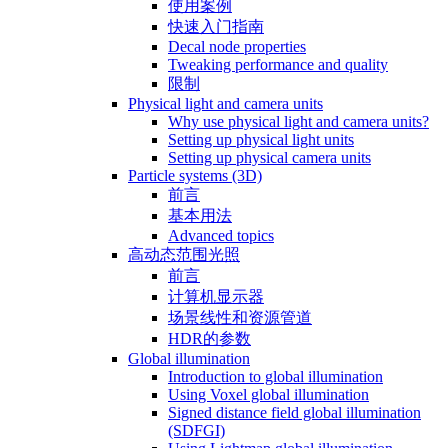
使用案例
快速入门指南
Decal node properties
Tweaking performance and quality
限制
Physical light and camera units
Why use physical light and camera units?
Setting up physical light units
Setting up physical camera units
Particle systems (3D)
前言
基本用法
Advanced topics
高动态范围光照
前言
计算机显示器
场景线性和资源管道
HDR的参数
Global illumination
Introduction to global illumination
Using Voxel global illumination
Signed distance field global illumination
(SDFGI)