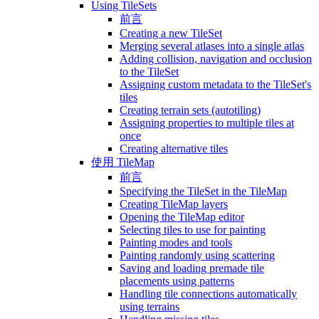
Using TileSets
前言
Creating a new TileSet
Merging several atlases into a single atlas
Adding collision, navigation and occlusion
to the TileSet
Assigning custom metadata to the TileSet's
tiles
Creating terrain sets (autotiling)
Assigning properties to multiple tiles at
once
Creating alternative tiles
使用 TileMap
前言
Specifying the TileSet in the TileMap
Creating TileMap layers
Opening the TileMap editor
Selecting tiles to use for painting
Painting modes and tools
Painting randomly using scattering
Saving and loading premade tile
placements using patterns
Handling tile connections automatically
using terrains