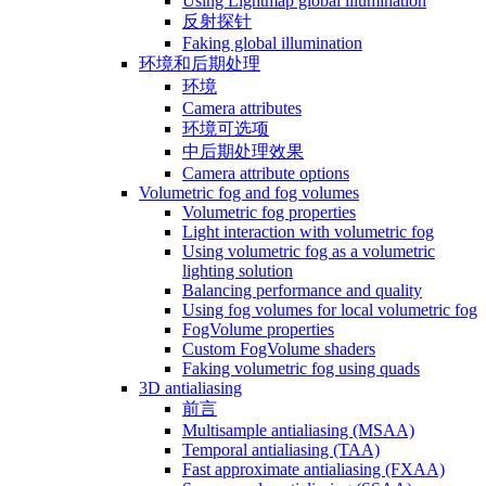
Using Lightmap global illumination
反射探针
Faking global illumination
环境和后期处理
环境
Camera attributes
环境可选项
中后期处理效果
Camera attribute options
Volumetric fog and fog volumes
Volumetric fog properties
Light interaction with volumetric fog
Using volumetric fog as a volumetric
lighting solution
Balancing performance and quality
Using fog volumes for local volumetric fog
FogVolume properties
Custom FogVolume shaders
Faking volumetric fog using quads
3D antialiasing
前言
Multisample antialiasing (MSAA)
Temporal antialiasing (TAA)
Fast approximate antialiasing (FXAA)