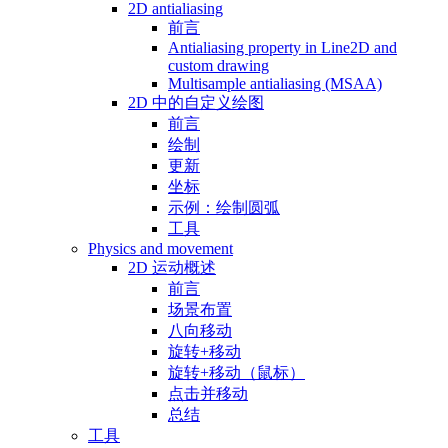
2D antialiasing
前言
Antialiasing property in Line2D and
custom drawing
Multisample antialiasing (MSAA)
2D 中的自定义绘图
前言
绘制
更新
坐标
示例：绘制圆弧
工具
Physics and movement
2D 运动概述
前言
场景布置
八向移动
旋转+移动
旋转+移动（鼠标）
点击并移动
总结
工具