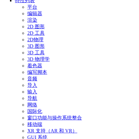
特性列表
平台
编辑器
渲染
2D 图形
2D 工具
2D物理
3D 图形
3D 工具
3D 物理学
着色器
编写脚本
音频
导入
输入
导航
网络
国际化
窗口功能与操作系统整合
移动端
XR 支持（AR 和 VR）
GUI 系统