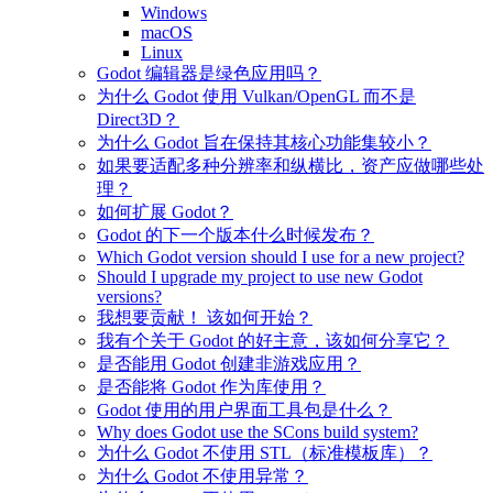
Windows
macOS
Linux
Godot 编辑器是绿色应用吗？
为什么 Godot 使用 Vulkan/OpenGL 而不是
Direct3D？
为什么 Godot 旨在保持其核心功能集较小？
如果要适配多种分辨率和纵横比，资产应做哪些处
理？
如何扩展 Godot？
Godot 的下一个版本什么时候发布？
Which Godot version should I use for a new project?
Should I upgrade my project to use new Godot
versions?
我想要贡献！ 该如何开始？
我有个关于 Godot 的好主意，该如何分享它？
是否能用 Godot 创建非游戏应用？
是否能将 Godot 作为库使用？
Godot 使用的用户界面工具包是什么？
Why does Godot use the SCons build system?
为什么 Godot 不使用 STL（标准模板库）？
为什么 Godot 不使用异常？