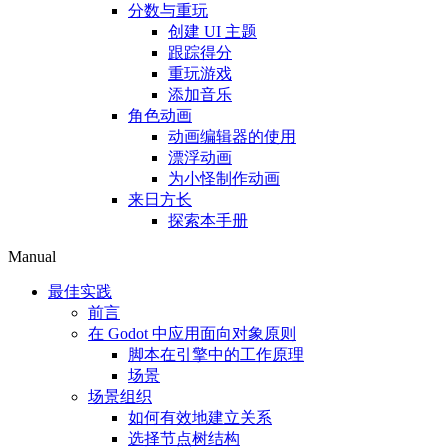
分数与重玩
创建 UI 主题
跟踪得分
重玩游戏
添加音乐
角色动画
动画编辑器的使用
漂浮动画
为小怪制作动画
来日方长
探索本手册
Manual
最佳实践
前言
在 Godot 中应用面向对象原则
脚本在引擎中的工作原理
场景
场景组织
如何有效地建立关系
选择节点树结构