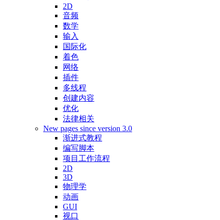
2D
音频
数学
输入
国际化
着色
网络
插件
多线程
创建内容
优化
法律相关
New pages since version 3.0
渐进式教程
编写脚本
项目工作流程
2D
3D
物理学
动画
GUI
视口