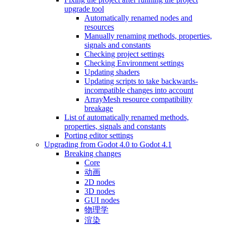
upgrade tool
Automatically renamed nodes and
resources
Manually renaming methods, properties,
signals and constants
Checking project settings
Checking Environment settings
Updating shaders
Updating scripts to take backwards-
incompatible changes into account
ArrayMesh resource compatibility
breakage
List of automatically renamed methods,
properties, signals and constants
Porting editor settings
Upgrading from Godot 4.0 to Godot 4.1
Breaking changes
Core
动画
2D nodes
3D nodes
GUI nodes
物理学
渲染