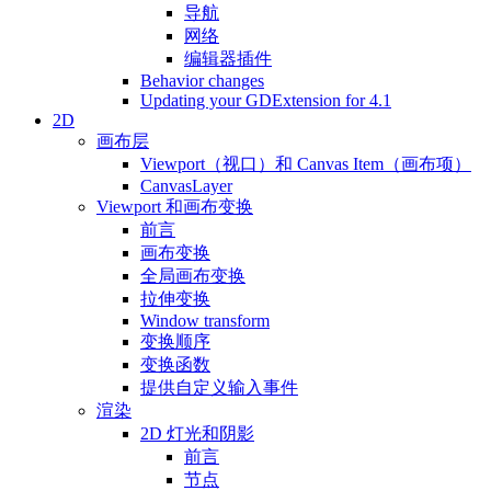
导航
网络
编辑器插件
Behavior changes
Updating your GDExtension for 4.1
2D
画布层
Viewport（视口）和 Canvas Item（画布项）
CanvasLayer
Viewport 和画布变换
前言
画布变换
全局画布变换
拉伸变换
Window transform
变换顺序
变换函数
提供自定义输入事件
渲染
2D 灯光和阴影
前言
节点