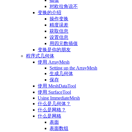
插值
对欧拉角说不
变换的介绍
操作变换
精度误差
获取信息
设置信息
用四元数插值
变换是你的朋友
程序式几何体
使用 ArrayMesh
Setting up the ArrayMesh
生成几何体
保存
使用 MeshDataTool
使用 SurfaceTool
Using ImmediateMesh
什么是几何体？
什么是网格？
什么是网格
表面
表面数组