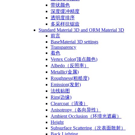
带状颜色
深度缓冲精度
透明度排序
多采样抗锯齿
Standard Material 3D and ORM Material 3D
前言
BaseMaterial 3D settings
Transparency
着色
Vertex Color(顶点颜色)
Albedo（反照率）
Metallic(金属)
Roughness(粗糙度)
Emission(发射)
法线贴图
Rim(边缘)
Clearcoat（清漆）
Anisotropy（各向异性）
Ambient Occlusion（环境光遮蔽）
Height
Subsurface Scattering（次表面散射）
Back Lighting