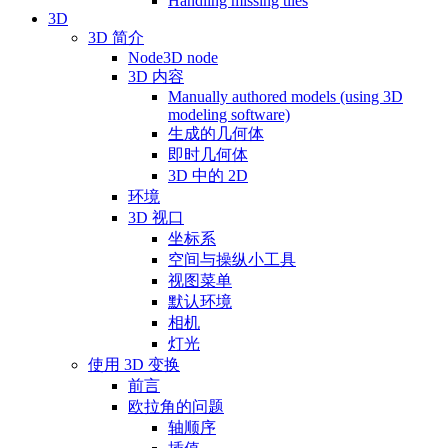
Handling missing tiles
3D
3D 简介
Node3D node
3D 内容
Manually authored models (using 3D
modeling software)
生成的几何体
即时几何体
3D 中的 2D
环境
3D 视口
坐标系
空间与操纵小工具
视图菜单
默认环境
相机
灯光
使用 3D 变换
前言
欧拉角的问题
轴顺序