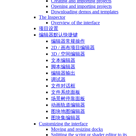
Creating and importing projects
Opening and importing projects
Downloading demos and templates
The Inspector
Overview of the interface
项目设置
编辑器默认快捷键
编辑器常规操作
2D / 画布项目编辑器
3D / 空间编辑器
文本编辑器
脚本编辑器
编辑器输出
调试器
文件对话框
文件系统面板
场景树停靠面板
动画轨道编辑器
图块地图编辑器
图块集编辑器
Customizing the interface
Moving and resizing docks
Splitting the script or shader editor to its