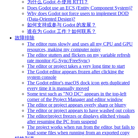
为什么 Godot 不使用 RTTI？
Does Godot use an ECS (Entity Component System)?
Why does Godot not force users to implement DOD
(Data-Oriented Design)?
如何支持或参与 Godot 的发展？
谁在为 Godot 工作？如何联系？
故障排除
The editor runs slowly and uses all my CPU and GPU
resources, making my computer noisy
The editor stutters and flickers on my variable refresh
rate monitor (G-Sync/FreeSync)
The editor or project takes a very long time to start
The Godot editor appears frozen after clicking the
system console
The Godot editor's macOS dock icon gets duplicated
every time it is manually moved
Some text such as "NO DC" appears in the top-left
corner of the Project Manager and editor window
The editor or project appears overly sharp or blurry
The editor or project appears to have washed out colors
The editor/project freezes or displays glitched visuals
after resuming the PC from suspend
The project works when run from the editor, but fails to
load some files when running from an exported copy