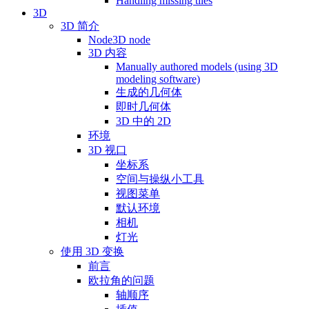
Handling missing tiles
3D
3D 简介
Node3D node
3D 内容
Manually authored models (using 3D
modeling software)
生成的几何体
即时几何体
3D 中的 2D
环境
3D 视口
坐标系
空间与操纵小工具
视图菜单
默认环境
相机
灯光
使用 3D 变换
前言
欧拉角的问题
轴顺序