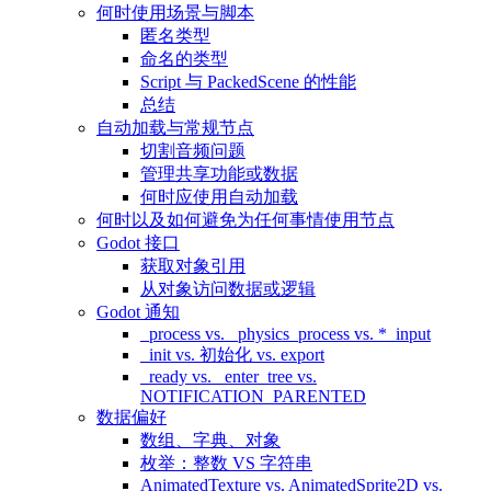
何时使用场景与脚本
匿名类型
命名的类型
Script 与 PackedScene 的性能
总结
自动加载与常规节点
切割音频问题
管理共享功能或数据
何时应使用自动加载
何时以及如何避免为任何事情使用节点
Godot 接口
获取对象引用
从对象访问数据或逻辑
Godot 通知
_process vs. _physics_process vs. *_input
_init vs. 初始化 vs. export
_ready vs. _enter_tree vs.
NOTIFICATION_PARENTED
数据偏好
数组、字典、对象
枚举：整数 VS 字符串
AnimatedTexture vs. AnimatedSprite2D vs.