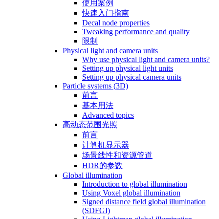
使用案例
快速入门指南
Decal node properties
Tweaking performance and quality
限制
Physical light and camera units
Why use physical light and camera units?
Setting up physical light units
Setting up physical camera units
Particle systems (3D)
前言
基本用法
Advanced topics
高动态范围光照
前言
计算机显示器
场景线性和资源管道
HDR的参数
Global illumination
Introduction to global illumination
Using Voxel global illumination
Signed distance field global illumination
(SDFGI)