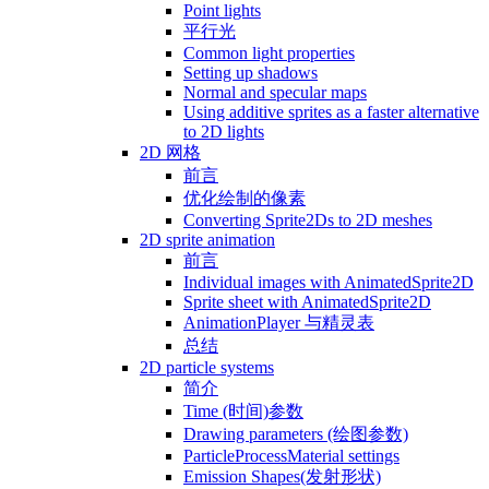
Point lights
平行光
Common light properties
Setting up shadows
Normal and specular maps
Using additive sprites as a faster alternative
to 2D lights
2D 网格
前言
优化绘制的像素
Converting Sprite2Ds to 2D meshes
2D sprite animation
前言
Individual images with AnimatedSprite2D
Sprite sheet with AnimatedSprite2D
AnimationPlayer 与精灵表
总结
2D particle systems
简介
Time (时间)参数
Drawing parameters (绘图参数)
ParticleProcessMaterial settings
Emission Shapes(发射形状)