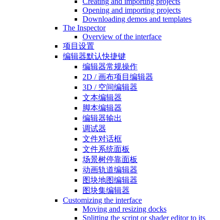
Creating and importing projects
Opening and importing projects
Downloading demos and templates
The Inspector
Overview of the interface
项目设置
编辑器默认快捷键
编辑器常规操作
2D / 画布项目编辑器
3D / 空间编辑器
文本编辑器
脚本编辑器
编辑器输出
调试器
文件对话框
文件系统面板
场景树停靠面板
动画轨道编辑器
图块地图编辑器
图块集编辑器
Customizing the interface
Moving and resizing docks
Splitting the script or shader editor to its