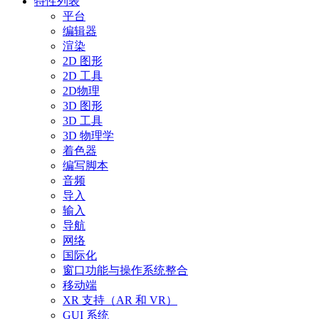
特性列表
平台
编辑器
渲染
2D 图形
2D 工具
2D物理
3D 图形
3D 工具
3D 物理学
着色器
编写脚本
音频
导入
输入
导航
网络
国际化
窗口功能与操作系统整合
移动端
XR 支持（AR 和 VR）
GUI 系统