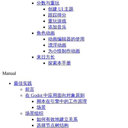
分数与重玩
创建 UI 主题
跟踪得分
重玩游戏
添加音乐
角色动画
动画编辑器的使用
漂浮动画
为小怪制作动画
来日方长
探索本手册
Manual
最佳实践
前言
在 Godot 中应用面向对象原则
脚本在引擎中的工作原理
场景
场景组织
如何有效地建立关系
选择节点树结构