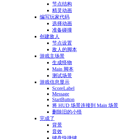
节点结构
精灵动画
编写玩家代码
选择动画
准备碰撞
创建敌人
节点设置
敌人的脚本
游戏主场景
生成怪物
Main 脚本
测试场景
游戏信息显示
ScoreLabel
Message
StartButton
将 HUD 场景连接到 Main 场景
删除旧的小怪
完成了
背景
音效
键盘快捷键