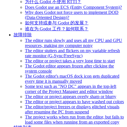
为什么 Godot 不使用 RTTI？
Does Godot use an ECS (Entity Component System)?
Why does Godot not force users to implement DOD
(Data-Oriented Design)?
如何支持或参与 Godot 的发展？
谁在为 Godot 工作？如何联系？
故障排除
The editor runs slowly and uses all my CPU and GPU
resources, making my computer noisy
The editor stutters and flickers on my variable refresh
rate monitor (G-Sync/FreeSync)
The editor or project takes a very long time to start
The Godot editor appears frozen after clicking the
system console
The Godot editor's macOS dock icon gets duplicated
every time it is manually moved
Some text such as "NO DC" appears in the top-left
corner of the Project Manager and editor window
The editor or project appears overly sharp or blurry
The editor or project appears to have washed out colors
The editor/project freezes or displays glitched visuals
after resuming the PC from suspend
The project works when run from the editor, but fails to
load some files when running from an exported copy