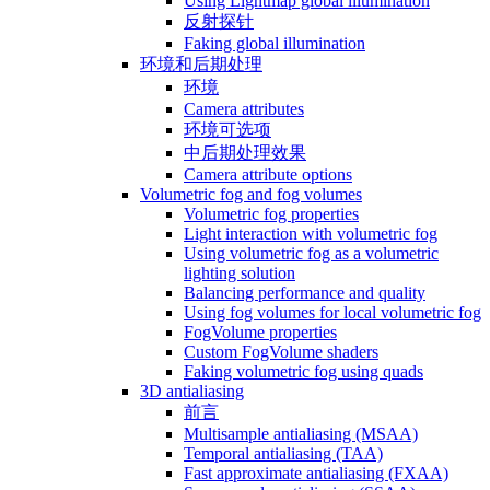
Using Lightmap global illumination
反射探针
Faking global illumination
环境和后期处理
环境
Camera attributes
环境可选项
中后期处理效果
Camera attribute options
Volumetric fog and fog volumes
Volumetric fog properties
Light interaction with volumetric fog
Using volumetric fog as a volumetric
lighting solution
Balancing performance and quality
Using fog volumes for local volumetric fog
FogVolume properties
Custom FogVolume shaders
Faking volumetric fog using quads
3D antialiasing
前言
Multisample antialiasing (MSAA)
Temporal antialiasing (TAA)
Fast approximate antialiasing (FXAA)