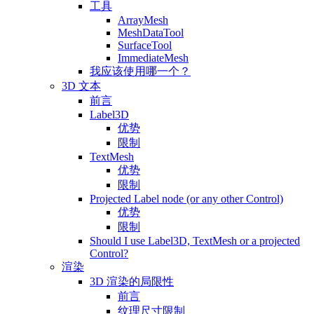
工具
ArrayMesh
MeshDataTool
SurfaceTool
ImmediateMesh
我应该使用哪一个？
3D 文本
前言
Label3D
优势
限制
TextMesh
优势
限制
Projected Label node (or any other Control)
优势
限制
Should I use Label3D, TextMesh or a projected
Control?
渲染
3D 渲染的局限性
前言
纹理尺寸限制