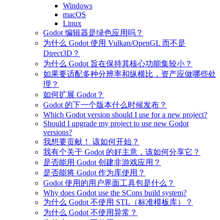
Windows
macOS
Linux
Godot 编辑器是绿色应用吗？
为什么 Godot 使用 Vulkan/OpenGL 而不是
Direct3D？
为什么 Godot 旨在保持其核心功能集较小？
如果要适配多种分辨率和纵横比，资产应做哪些处
理？
如何扩展 Godot？
Godot 的下一个版本什么时候发布？
Which Godot version should I use for a new project?
Should I upgrade my project to use new Godot
versions?
我想要贡献！ 该如何开始？
我有个关于 Godot 的好主意，该如何分享它？
是否能用 Godot 创建非游戏应用？
是否能将 Godot 作为库使用？
Godot 使用的用户界面工具包是什么？
Why does Godot use the SCons build system?
为什么 Godot 不使用 STL（标准模板库）？
为什么 Godot 不使用异常？