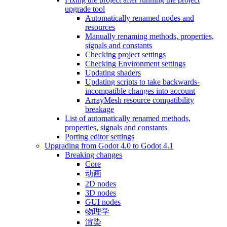
upgrade tool
Automatically renamed nodes and
resources
Manually renaming methods, properties,
signals and constants
Checking project settings
Checking Environment settings
Updating shaders
Updating scripts to take backwards-
incompatible changes into account
ArrayMesh resource compatibility
breakage
List of automatically renamed methods,
properties, signals and constants
Porting editor settings
Upgrading from Godot 4.0 to Godot 4.1
Breaking changes
Core
动画
2D nodes
3D nodes
GUI nodes
物理学
渲染