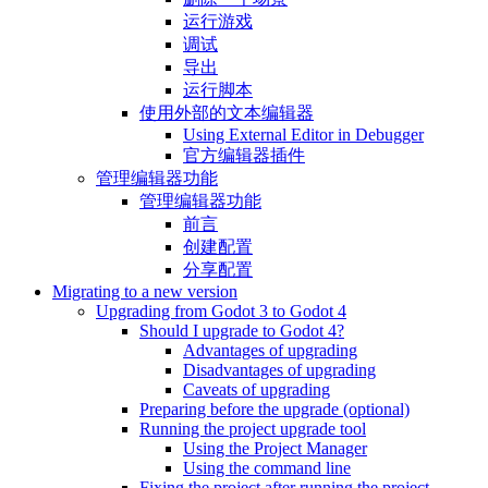
运行游戏
调试
导出
运行脚本
使用外部的文本编辑器
Using External Editor in Debugger
官方编辑器插件
管理编辑器功能
管理编辑器功能
前言
创建配置
分享配置
Migrating to a new version
Upgrading from Godot 3 to Godot 4
Should I upgrade to Godot 4?
Advantages of upgrading
Disadvantages of upgrading
Caveats of upgrading
Preparing before the upgrade (optional)
Running the project upgrade tool
Using the Project Manager
Using the command line
Fixing the project after running the project