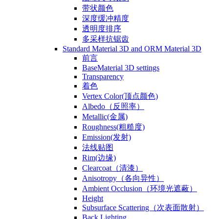
带状颜色
深度缓冲精度
透明度排序
多采样抗锯齿
Standard Material 3D and ORM Material 3D
前言
BaseMaterial 3D settings
Transparency
着色
Vertex Color(顶点颜色)
Albedo（反照率）
Metallic(金属)
Roughness(粗糙度)
Emission(发射)
法线贴图
Rim(边缘)
Clearcoat（清漆）
Anisotropy（各向异性）
Ambient Occlusion（环境光遮蔽）
Height
Subsurface Scattering（次表面散射）
Back Lighting