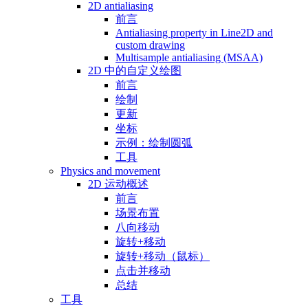
2D antialiasing
前言
Antialiasing property in Line2D and
custom drawing
Multisample antialiasing (MSAA)
2D 中的自定义绘图
前言
绘制
更新
坐标
示例：绘制圆弧
工具
Physics and movement
2D 运动概述
前言
场景布置
八向移动
旋转+移动
旋转+移动（鼠标）
点击并移动
总结
工具