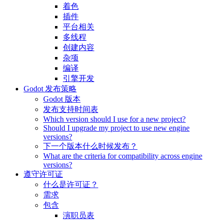
着色
插件
平台相关
多线程
创建内容
杂项
编译
引擎开发
Godot 发布策略
Godot 版本
发布支持时间表
Which version should I use for a new project?
Should I upgrade my project to use new engine
versions?
下一个版本什么时候发布？
What are the criteria for compatibility across engine
versions?
遵守许可证
什么是许可证？
需求
包含
演职员表