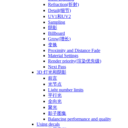
Refraction(折射)
Detail(细节)
UV1和UV2
Sampling
阴影
Billboard
Grow(增长)
变换
Proximity and Distance Fade
Material Settings
Render priority(渲染优先级)
Next Pass
3D 灯光和阴影
前言
光节点
Light number limits
平行光
全向光
聚光
影子图集
Balancing performance and quality
Using decals