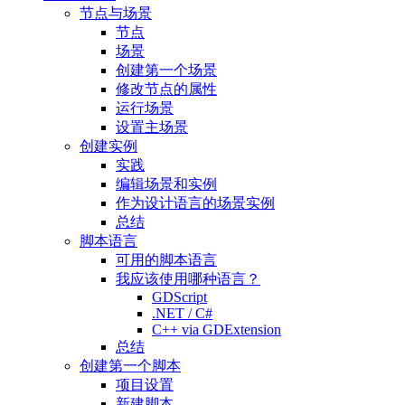
节点与场景
节点
场景
创建第一个场景
修改节点的属性
运行场景
设置主场景
创建实例
实践
编辑场景和实例
作为设计语言的场景实例
总结
脚本语言
可用的脚本语言
我应该使用哪种语言？
GDScript
.NET / C#
C++ via GDExtension
总结
创建第一个脚本
项目设置
新建脚本