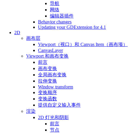
导航
网络
编辑器插件
Behavior changes
Updating your GDExtension for 4.1
2D
画布层
Viewport（视口）和 Canvas Item（画布项）
CanvasLayer
Viewport 和画布变换
前言
画布变换
全局画布变换
拉伸变换
Window transform
变换顺序
变换函数
提供自定义输入事件
渲染
2D 灯光和阴影
前言
节点