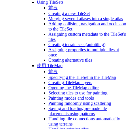
Using TileSets
前言
Creating a new TileSet
Merging several atlases into a single atlas
Adding collision, navigation and occlusion
to the TileSet
Assigning custom metadata to the TileSet's
tiles
Creating terrain sets (autotiling)
Assigning properties to multiple tiles at
once
Creating alternative tiles
使用 TileMap
前言
Specifying the TileSet in the TileMap
Creating TileMap layers
Opening the TileMap editor
Selecting tiles to use for painting
Painting modes and tools
Painting randomly using scattering
Saving and loading premade tile
placements using patterns
Handling tile connections automatically
using terrains