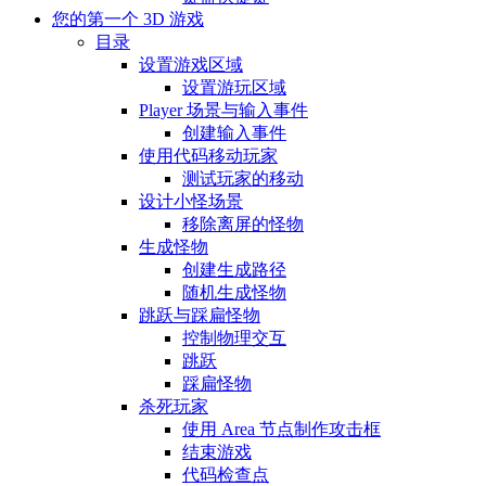
您的第一个 3D 游戏
目录
设置游戏区域
设置游玩区域
Player 场景与输入事件
创建输入事件
使用代码移动玩家
测试玩家的移动
设计小怪场景
移除离屏的怪物
生成怪物
创建生成路径
随机生成怪物
跳跃与踩扁怪物
控制物理交互
跳跃
踩扁怪物
杀死玩家
使用 Area 节点制作攻击框
结束游戏
代码检查点