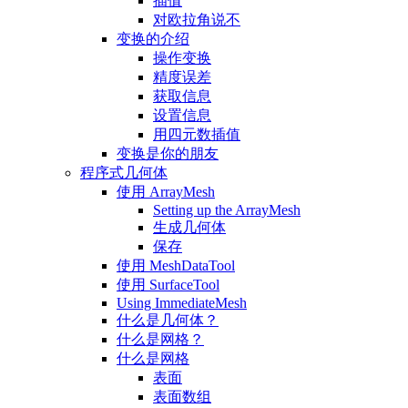
插值
对欧拉角说不
变换的介绍
操作变换
精度误差
获取信息
设置信息
用四元数插值
变换是你的朋友
程序式几何体
使用 ArrayMesh
Setting up the ArrayMesh
生成几何体
保存
使用 MeshDataTool
使用 SurfaceTool
Using ImmediateMesh
什么是几何体？
什么是网格？
什么是网格
表面
表面数组