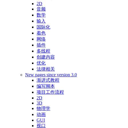
2D
音频
数学
输入
国际化
着色
网络
插件
多线程
创建内容
优化
法律相关
New pages since version 3.0
渐进式教程
编写脚本
项目工作流程
2D
3D
物理学
动画
GUI
视口