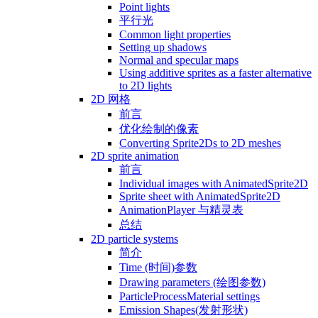
Point lights
平行光
Common light properties
Setting up shadows
Normal and specular maps
Using additive sprites as a faster alternative
to 2D lights
2D 网格
前言
优化绘制的像素
Converting Sprite2Ds to 2D meshes
2D sprite animation
前言
Individual images with AnimatedSprite2D
Sprite sheet with AnimatedSprite2D
AnimationPlayer 与精灵表
总结
2D particle systems
简介
Time (时间)参数
Drawing parameters (绘图参数)
ParticleProcessMaterial settings
Emission Shapes(发射形状)