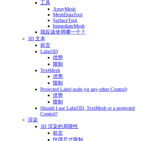
工具
ArrayMesh
MeshDataTool
SurfaceTool
ImmediateMesh
我应该使用哪一个？
3D 文本
前言
Label3D
优势
限制
TextMesh
优势
限制
Projected Label node (or any other Control)
优势
限制
Should I use Label3D, TextMesh or a projected
Control?
渲染
3D 渲染的局限性
前言
纹理尺寸限制