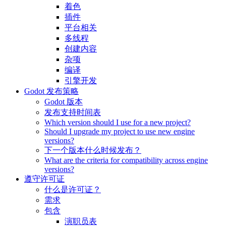
着色
插件
平台相关
多线程
创建内容
杂项
编译
引擎开发
Godot 发布策略
Godot 版本
发布支持时间表
Which version should I use for a new project?
Should I upgrade my project to use new engine
versions?
下一个版本什么时候发布？
What are the criteria for compatibility across engine
versions?
遵守许可证
什么是许可证？
需求
包含
演职员表