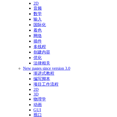
2D
音频
数学
输入
国际化
着色
网络
插件
多线程
创建内容
优化
法律相关
New pages since version 3.0
渐进式教程
编写脚本
项目工作流程
2D
3D
物理学
动画
GUI
视口