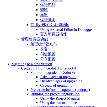
运行游戏
调试
导出
运行脚本
使用外部的文本编辑器
Using External Editor in Debugger
官方编辑器插件
管理编辑器功能
管理编辑器功能
前言
创建配置
分享配置
Migrating to a new version
Upgrading from Godot 3 to Godot 4
Should I upgrade to Godot 4?
Advantages of upgrading
Disadvantages of upgrading
Caveats of upgrading
Preparing before the upgrade (optional)
Running the project upgrade tool
Using the Project Manager
Using the command line
Fixing the project after running the project