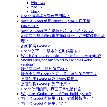
Windows
macOS
Linux
Godot 编辑器是绿色应用吗？
为什么 Godot 使用 Vulkan/OpenGL 而不是
Direct3D？
为什么 Godot 旨在保持其核心功能集较小？
如果要适配多种分辨率和纵横比，资产应做哪些处
理？
如何扩展 Godot？
Godot 的下一个版本什么时候发布？
Which Godot version should I use for a new project?
Should I upgrade my project to use new Godot
versions?
我想要贡献！ 该如何开始？
我有个关于 Godot 的好主意，该如何分享它？
是否能用 Godot 创建非游戏应用？
是否能将 Godot 作为库使用？
Godot 使用的用户界面工具包是什么？
Why does Godot use the SCons build system?
为什么 Godot 不使用 STL（标准模板库）？
为什么 Godot 不使用异常？