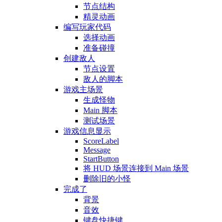
节点结构
精灵动画
编写玩家代码
选择动画
准备碰撞
创建敌人
节点设置
敌人的脚本
游戏主场景
生成怪物
Main 脚本
测试场景
游戏信息显示
ScoreLabel
Message
StartButton
将 HUD 场景连接到 Main 场景
删除旧的小怪
完成了
背景
音效
键盘快捷键