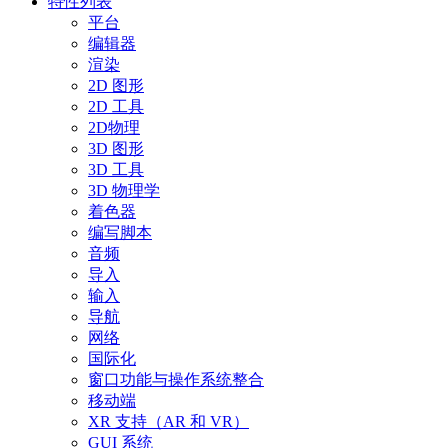
特性列表
平台
编辑器
渲染
2D 图形
2D 工具
2D物理
3D 图形
3D 工具
3D 物理学
着色器
编写脚本
音频
导入
输入
导航
网络
国际化
窗口功能与操作系统整合
移动端
XR 支持（AR 和 VR）
GUI 系统