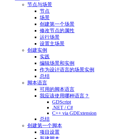
节点与场景
节点
场景
创建第一个场景
修改节点的属性
运行场景
设置主场景
创建实例
实践
编辑场景和实例
作为设计语言的场景实例
总结
脚本语言
可用的脚本语言
我应该使用哪种语言？
GDScript
.NET / C#
C++ via GDExtension
总结
创建第一个脚本
项目设置
新建脚本