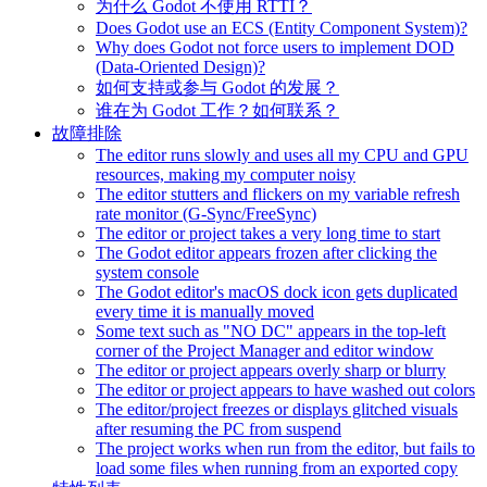
为什么 Godot 不使用 RTTI？
Does Godot use an ECS (Entity Component System)?
Why does Godot not force users to implement DOD
(Data-Oriented Design)?
如何支持或参与 Godot 的发展？
谁在为 Godot 工作？如何联系？
故障排除
The editor runs slowly and uses all my CPU and GPU
resources, making my computer noisy
The editor stutters and flickers on my variable refresh
rate monitor (G-Sync/FreeSync)
The editor or project takes a very long time to start
The Godot editor appears frozen after clicking the
system console
The Godot editor's macOS dock icon gets duplicated
every time it is manually moved
Some text such as "NO DC" appears in the top-left
corner of the Project Manager and editor window
The editor or project appears overly sharp or blurry
The editor or project appears to have washed out colors
The editor/project freezes or displays glitched visuals
after resuming the PC from suspend
The project works when run from the editor, but fails to
load some files when running from an exported copy