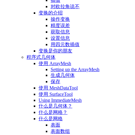
插值
对欧拉角说不
变换的介绍
操作变换
精度误差
获取信息
设置信息
用四元数插值
变换是你的朋友
程序式几何体
使用 ArrayMesh
Setting up the ArrayMesh
生成几何体
保存
使用 MeshDataTool
使用 SurfaceTool
Using ImmediateMesh
什么是几何体？
什么是网格？
什么是网格
表面
表面数组