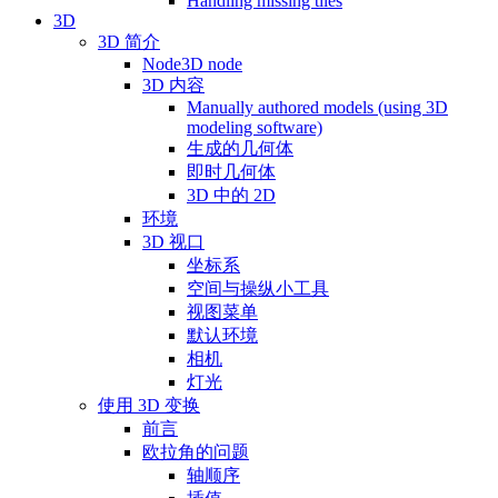
Handling missing tiles
3D
3D 简介
Node3D node
3D 内容
Manually authored models (using 3D
modeling software)
生成的几何体
即时几何体
3D 中的 2D
环境
3D 视口
坐标系
空间与操纵小工具
视图菜单
默认环境
相机
灯光
使用 3D 变换
前言
欧拉角的问题
轴顺序