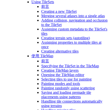
Using TileSets
前言
Creating a new TileSet
Merging several atlases into a single atlas
Adding collision, navigation and occlusion
to the TileSet
Assigning custom metadata to the TileSet's
tiles
Creating terrain sets (autotiling)
Assigning properties to multiple tiles at
once
Creating alternative tiles
使用 TileMap
前言
Specifying the TileSet in the TileMap
Creating TileMap layers
Opening the TileMap editor
Selecting tiles to use for painting
Painting modes and tools
Painting randomly using scattering
Saving and loading premade tile
placements using patterns
Handling tile connections automatically
using terrains