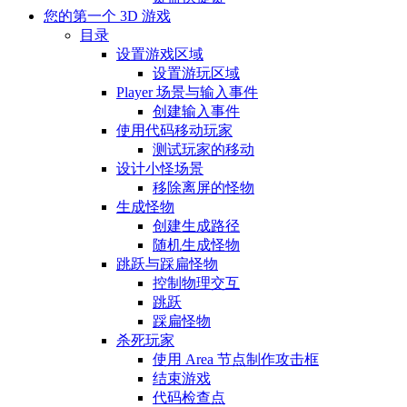
您的第一个 3D 游戏
目录
设置游戏区域
设置游玩区域
Player 场景与输入事件
创建输入事件
使用代码移动玩家
测试玩家的移动
设计小怪场景
移除离屏的怪物
生成怪物
创建生成路径
随机生成怪物
跳跃与踩扁怪物
控制物理交互
跳跃
踩扁怪物
杀死玩家
使用 Area 节点制作攻击框
结束游戏
代码检查点