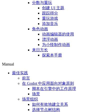
分数与重玩
创建 UI 主题
跟踪得分
重玩游戏
添加音乐
角色动画
动画编辑器的使用
漂浮动画
为小怪制作动画
来日方长
探索本手册
Manual
最佳实践
前言
在 Godot 中应用面向对象原则
脚本在引擎中的工作原理
场景
场景组织
如何有效地建立关系
选择节点树结构