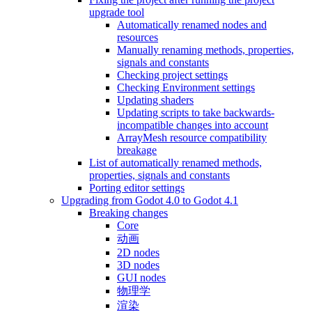
upgrade tool
Automatically renamed nodes and
resources
Manually renaming methods, properties,
signals and constants
Checking project settings
Checking Environment settings
Updating shaders
Updating scripts to take backwards-
incompatible changes into account
ArrayMesh resource compatibility
breakage
List of automatically renamed methods,
properties, signals and constants
Porting editor settings
Upgrading from Godot 4.0 to Godot 4.1
Breaking changes
Core
动画
2D nodes
3D nodes
GUI nodes
物理学
渲染