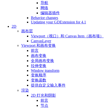
导航
网络
编辑器插件
Behavior changes
Updating your GDExtension for 4.1
2D
画布层
Viewport（视口）和 Canvas Item（画布项）
CanvasLayer
Viewport 和画布变换
前言
画布变换
全局画布变换
拉伸变换
Window transform
变换顺序
变换函数
提供自定义输入事件
渲染
2D 灯光和阴影
前言
节点