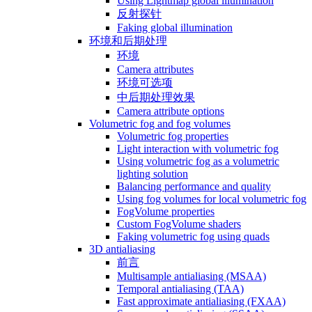
Using Lightmap global illumination
反射探针
Faking global illumination
环境和后期处理
环境
Camera attributes
环境可选项
中后期处理效果
Camera attribute options
Volumetric fog and fog volumes
Volumetric fog properties
Light interaction with volumetric fog
Using volumetric fog as a volumetric
lighting solution
Balancing performance and quality
Using fog volumes for local volumetric fog
FogVolume properties
Custom FogVolume shaders
Faking volumetric fog using quads
3D antialiasing
前言
Multisample antialiasing (MSAA)
Temporal antialiasing (TAA)
Fast approximate antialiasing (FXAA)