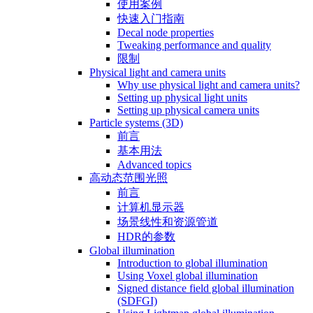
使用案例
快速入门指南
Decal node properties
Tweaking performance and quality
限制
Physical light and camera units
Why use physical light and camera units?
Setting up physical light units
Setting up physical camera units
Particle systems (3D)
前言
基本用法
Advanced topics
高动态范围光照
前言
计算机显示器
场景线性和资源管道
HDR的参数
Global illumination
Introduction to global illumination
Using Voxel global illumination
Signed distance field global illumination
(SDFGI)