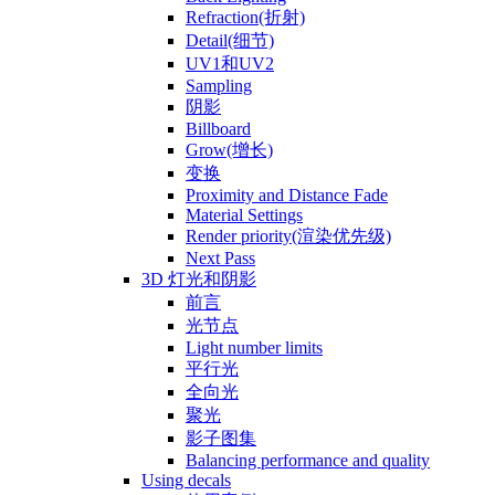
Refraction(折射)
Detail(细节)
UV1和UV2
Sampling
阴影
Billboard
Grow(增长)
变换
Proximity and Distance Fade
Material Settings
Render priority(渲染优先级)
Next Pass
3D 灯光和阴影
前言
光节点
Light number limits
平行光
全向光
聚光
影子图集
Balancing performance and quality
Using decals