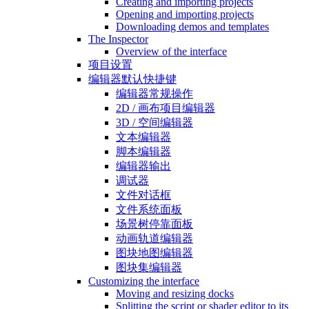
Creating and importing projects
Opening and importing projects
Downloading demos and templates
The Inspector
Overview of the interface
项目设置
编辑器默认快捷键
编辑器常规操作
2D / 画布项目编辑器
3D / 空间编辑器
文本编辑器
脚本编辑器
编辑器输出
调试器
文件对话框
文件系统面板
场景树停靠面板
动画轨道编辑器
图块地图编辑器
图块集编辑器
Customizing the interface
Moving and resizing docks
Splitting the script or shader editor to its