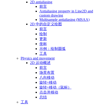
2D antialiasing
前言
Antialiasing property in Line2D and
custom drawing
Multisample antialiasing (MSAA)
2D 中的自定义绘图
前言
绘制
更新
坐标
示例：绘制圆弧
工具
Physics and movement
2D 运动概述
前言
场景布置
八向移动
旋转+移动
旋转+移动（鼠标）
点击并移动
总结
工具