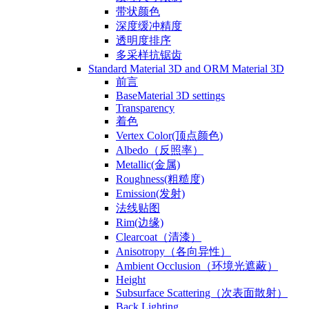
带状颜色
深度缓冲精度
透明度排序
多采样抗锯齿
Standard Material 3D and ORM Material 3D
前言
BaseMaterial 3D settings
Transparency
着色
Vertex Color(顶点颜色)
Albedo（反照率）
Metallic(金属)
Roughness(粗糙度)
Emission(发射)
法线贴图
Rim(边缘)
Clearcoat（清漆）
Anisotropy（各向异性）
Ambient Occlusion（环境光遮蔽）
Height
Subsurface Scattering（次表面散射）
Back Lighting