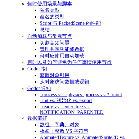
何时使用场景与脚本
匿名类型
命名的类型
Script 与 PackedScene 的性能
总结
自动加载与常规节点
切割音频问题
管理共享功能或数据
何时应使用自动加载
何时以及如何避免为任何事情使用节点
Godot 接口
获取对象引用
从对象访问数据或逻辑
Godot 通知
_process vs. _physics_process vs. *_input
_init vs. 初始化 vs. export
_ready vs. _enter_tree vs.
NOTIFICATION_PARENTED
数据偏好
数组、字典、对象
枚举：整数 VS 字符串
AnimatedTexture vs. AnimatedSprite2D vs.