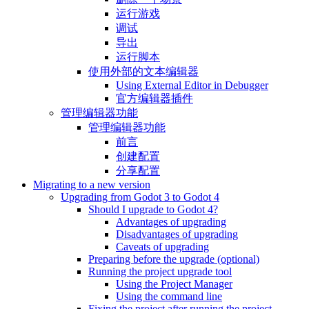
运行游戏
调试
导出
运行脚本
使用外部的文本编辑器
Using External Editor in Debugger
官方编辑器插件
管理编辑器功能
管理编辑器功能
前言
创建配置
分享配置
Migrating to a new version
Upgrading from Godot 3 to Godot 4
Should I upgrade to Godot 4?
Advantages of upgrading
Disadvantages of upgrading
Caveats of upgrading
Preparing before the upgrade (optional)
Running the project upgrade tool
Using the Project Manager
Using the command line
Fixing the project after running the project