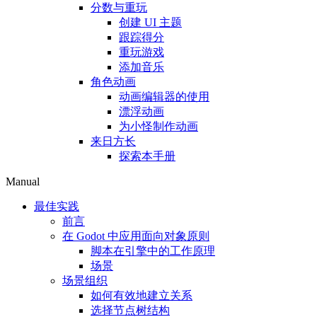
分数与重玩
创建 UI 主题
跟踪得分
重玩游戏
添加音乐
角色动画
动画编辑器的使用
漂浮动画
为小怪制作动画
来日方长
探索本手册
Manual
最佳实践
前言
在 Godot 中应用面向对象原则
脚本在引擎中的工作原理
场景
场景组织
如何有效地建立关系
选择节点树结构