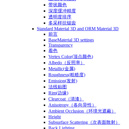
带状颜色
深度缓冲精度
透明度排序
多采样抗锯齿
Standard Material 3D and ORM Material 3D
前言
BaseMaterial 3D settings
Transparency
着色
Vertex Color(顶点颜色)
Albedo（反照率）
Metallic(金属)
Roughness(粗糙度)
Emission(发射)
法线贴图
Rim(边缘)
Clearcoat（清漆）
Anisotropy（各向异性）
Ambient Occlusion（环境光遮蔽）
Height
Subsurface Scattering（次表面散射）
Back Lighting