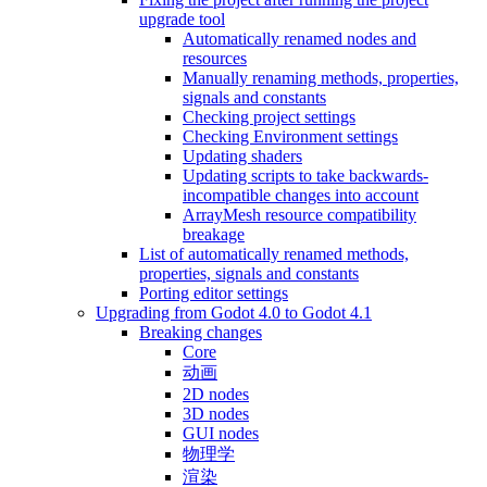
upgrade tool
Automatically renamed nodes and
resources
Manually renaming methods, properties,
signals and constants
Checking project settings
Checking Environment settings
Updating shaders
Updating scripts to take backwards-
incompatible changes into account
ArrayMesh resource compatibility
breakage
List of automatically renamed methods,
properties, signals and constants
Porting editor settings
Upgrading from Godot 4.0 to Godot 4.1
Breaking changes
Core
动画
2D nodes
3D nodes
GUI nodes
物理学
渲染