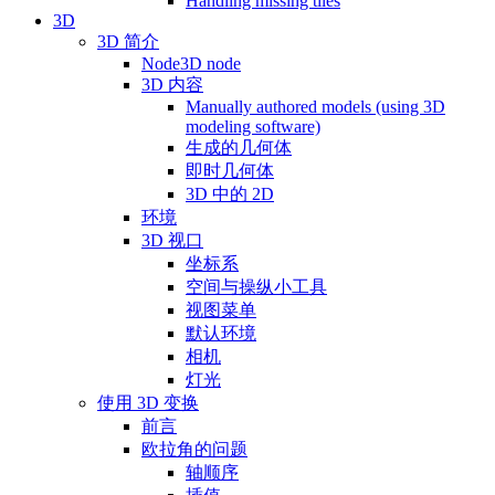
Handling missing tiles
3D
3D 简介
Node3D node
3D 内容
Manually authored models (using 3D
modeling software)
生成的几何体
即时几何体
3D 中的 2D
环境
3D 视口
坐标系
空间与操纵小工具
视图菜单
默认环境
相机
灯光
使用 3D 变换
前言
欧拉角的问题
轴顺序