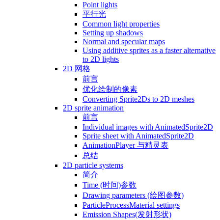
Point lights
平行光
Common light properties
Setting up shadows
Normal and specular maps
Using additive sprites as a faster alternative
to 2D lights
2D 网格
前言
优化绘制的像素
Converting Sprite2Ds to 2D meshes
2D sprite animation
前言
Individual images with AnimatedSprite2D
Sprite sheet with AnimatedSprite2D
AnimationPlayer 与精灵表
总结
2D particle systems
简介
Time (时间)参数
Drawing parameters (绘图参数)
ParticleProcessMaterial settings
Emission Shapes(发射形状)