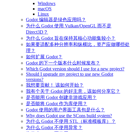
Windows
macOS
Linux
Godot 编辑器是绿色应用吗？
为什么 Godot 使用 Vulkan/OpenGL 而不是
Direct3D？
为什么 Godot 旨在保持其核心功能集较小？
如果要适配多种分辨率和纵横比，资产应做哪些处
理？
如何扩展 Godot？
Godot 的下一个版本什么时候发布？
Which Godot version should I use for a new project?
Should I upgrade my project to use new Godot
versions?
我想要贡献！ 该如何开始？
我有个关于 Godot 的好主意，该如何分享它？
是否能用 Godot 创建非游戏应用？
是否能将 Godot 作为库使用？
Godot 使用的用户界面工具包是什么？
Why does Godot use the SCons build system?
为什么 Godot 不使用 STL（标准模板库）？
为什么 Godot 不使用异常？