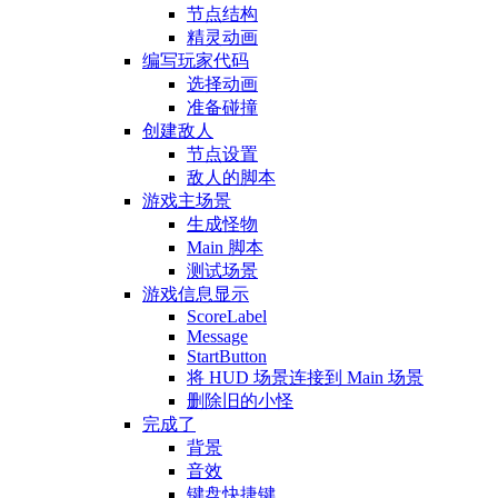
节点结构
精灵动画
编写玩家代码
选择动画
准备碰撞
创建敌人
节点设置
敌人的脚本
游戏主场景
生成怪物
Main 脚本
测试场景
游戏信息显示
ScoreLabel
Message
StartButton
将 HUD 场景连接到 Main 场景
删除旧的小怪
完成了
背景
音效
键盘快捷键