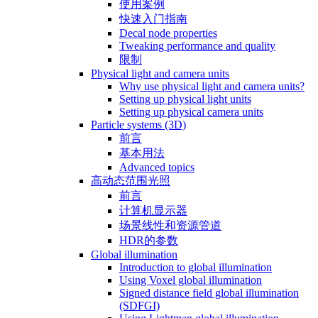
使用案例
快速入门指南
Decal node properties
Tweaking performance and quality
限制
Physical light and camera units
Why use physical light and camera units?
Setting up physical light units
Setting up physical camera units
Particle systems (3D)
前言
基本用法
Advanced topics
高动态范围光照
前言
计算机显示器
场景线性和资源管道
HDR的参数
Global illumination
Introduction to global illumination
Using Voxel global illumination
Signed distance field global illumination
(SDFGI)