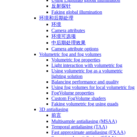
Using Lightmap global illumination
反射探针
Faking global illumination
环境和后期处理
环境
Camera attributes
环境可选项
中后期处理效果
Camera attribute options
Volumetric fog and fog volumes
Volumetric fog properties
Light interaction with volumetric fog
Using volumetric fog as a volumetric
lighting solution
Balancing performance and quality
Using fog volumes for local volumetric fog
FogVolume properties
Custom FogVolume shaders
Faking volumetric fog using quads
3D antialiasing
前言
Multisample antialiasing (MSAA)
Temporal antialiasing (TAA)
Fast approximate antialiasing (FXAA)