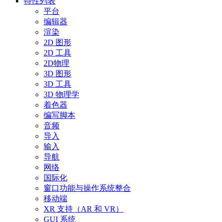
特性列表
平台
编辑器
渲染
2D 图形
2D 工具
2D物理
3D 图形
3D 工具
3D 物理学
着色器
编写脚本
音频
导入
输入
导航
网络
国际化
窗口功能与操作系统整合
移动端
XR 支持（AR 和 VR）
GUI 系统