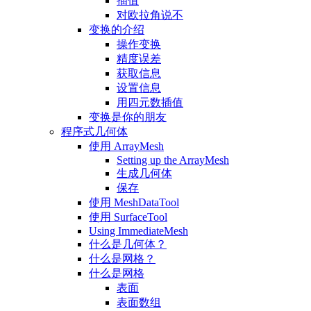
插值
对欧拉角说不
变换的介绍
操作变换
精度误差
获取信息
设置信息
用四元数插值
变换是你的朋友
程序式几何体
使用 ArrayMesh
Setting up the ArrayMesh
生成几何体
保存
使用 MeshDataTool
使用 SurfaceTool
Using ImmediateMesh
什么是几何体？
什么是网格？
什么是网格
表面
表面数组