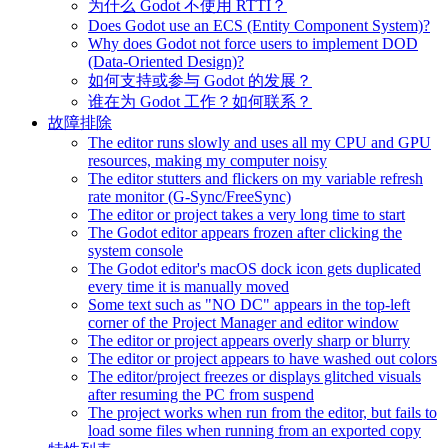
为什么 Godot 不使用 RTTI？
Does Godot use an ECS (Entity Component System)?
Why does Godot not force users to implement DOD
(Data-Oriented Design)?
如何支持或参与 Godot 的发展？
谁在为 Godot 工作？如何联系？
故障排除
The editor runs slowly and uses all my CPU and GPU
resources, making my computer noisy
The editor stutters and flickers on my variable refresh
rate monitor (G-Sync/FreeSync)
The editor or project takes a very long time to start
The Godot editor appears frozen after clicking the
system console
The Godot editor's macOS dock icon gets duplicated
every time it is manually moved
Some text such as "NO DC" appears in the top-left
corner of the Project Manager and editor window
The editor or project appears overly sharp or blurry
The editor or project appears to have washed out colors
The editor/project freezes or displays glitched visuals
after resuming the PC from suspend
The project works when run from the editor, but fails to
load some files when running from an exported copy