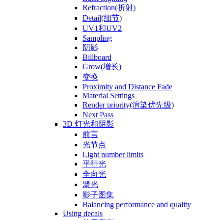
Refraction(折射)
Detail(细节)
UV1和UV2
Sampling
阴影
Billboard
Grow(增长)
变换
Proximity and Distance Fade
Material Settings
Render priority(渲染优先级)
Next Pass
3D 灯光和阴影
前言
光节点
Light number limits
平行光
全向光
聚光
影子图集
Balancing performance and quality
Using decals