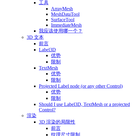
工具
ArrayMesh
MeshDataTool
SurfaceTool
ImmediateMesh
我应该使用哪一个？
3D 文本
前言
Label3D
优势
限制
TextMesh
优势
限制
Projected Label node (or any other Control)
优势
限制
Should I use Label3D, TextMesh or a projected
Control?
渲染
3D 渲染的局限性
前言
纹理尺寸限制