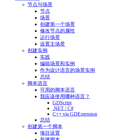
节点与场景
节点
场景
创建第一个场景
修改节点的属性
运行场景
设置主场景
创建实例
实践
编辑场景和实例
作为设计语言的场景实例
总结
脚本语言
可用的脚本语言
我应该使用哪种语言？
GDScript
.NET / C#
C++ via GDExtension
总结
创建第一个脚本
项目设置
新建脚本