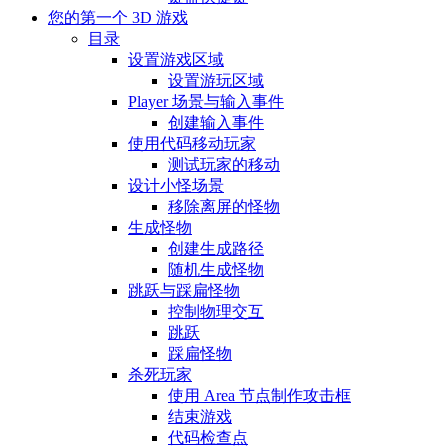
您的第一个 3D 游戏
目录
设置游戏区域
设置游玩区域
Player 场景与输入事件
创建输入事件
使用代码移动玩家
测试玩家的移动
设计小怪场景
移除离屏的怪物
生成怪物
创建生成路径
随机生成怪物
跳跃与踩扁怪物
控制物理交互
跳跃
踩扁怪物
杀死玩家
使用 Area 节点制作攻击框
结束游戏
代码检查点