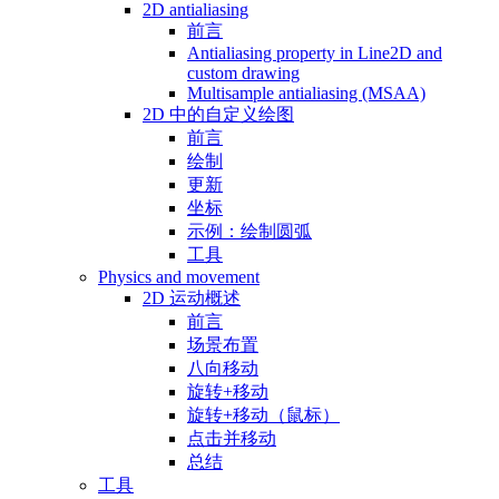
2D antialiasing
前言
Antialiasing property in Line2D and
custom drawing
Multisample antialiasing (MSAA)
2D 中的自定义绘图
前言
绘制
更新
坐标
示例：绘制圆弧
工具
Physics and movement
2D 运动概述
前言
场景布置
八向移动
旋转+移动
旋转+移动（鼠标）
点击并移动
总结
工具