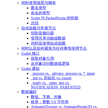
何时使用场景与脚本
匿名类型
命名的类型
Script 与 PackedScene 的性能
总结
自动加载与常规节点
切割音频问题
管理共享功能或数据
何时应使用自动加载
何时以及如何避免为任何事情使用节点
Godot 接口
获取对象引用
从对象访问数据或逻辑
Godot 通知
_process vs. _physics_process vs. *_input
_init vs. 初始化 vs. export
_ready vs. _enter_tree vs.
NOTIFICATION_PARENTED
数据偏好
数组、字典、对象
枚举：整数 VS 字符串
AnimatedTexture vs. AnimatedSprite2D vs.