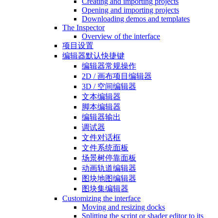
Creating and importing projects
Opening and importing projects
Downloading demos and templates
The Inspector
Overview of the interface
项目设置
编辑器默认快捷键
编辑器常规操作
2D / 画布项目编辑器
3D / 空间编辑器
文本编辑器
脚本编辑器
编辑器输出
调试器
文件对话框
文件系统面板
场景树停靠面板
动画轨道编辑器
图块地图编辑器
图块集编辑器
Customizing the interface
Moving and resizing docks
Splitting the script or shader editor to its