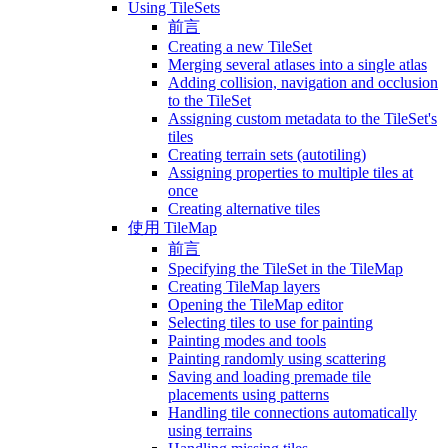
Using TileSets
前言
Creating a new TileSet
Merging several atlases into a single atlas
Adding collision, navigation and occlusion
to the TileSet
Assigning custom metadata to the TileSet's
tiles
Creating terrain sets (autotiling)
Assigning properties to multiple tiles at
once
Creating alternative tiles
使用 TileMap
前言
Specifying the TileSet in the TileMap
Creating TileMap layers
Opening the TileMap editor
Selecting tiles to use for painting
Painting modes and tools
Painting randomly using scattering
Saving and loading premade tile
placements using patterns
Handling tile connections automatically
using terrains