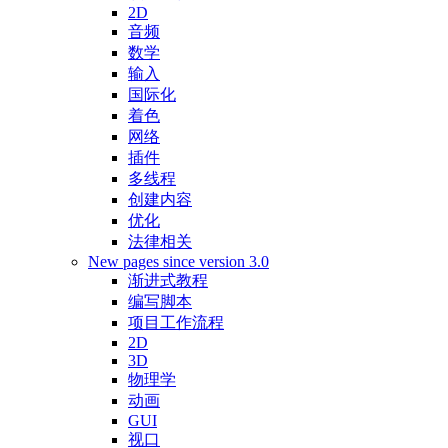
2D
音频
数学
输入
国际化
着色
网络
插件
多线程
创建内容
优化
法律相关
New pages since version 3.0
渐进式教程
编写脚本
项目工作流程
2D
3D
物理学
动画
GUI
视口