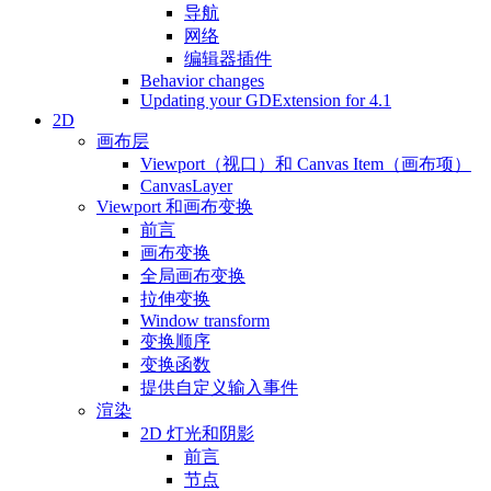
导航
网络
编辑器插件
Behavior changes
Updating your GDExtension for 4.1
2D
画布层
Viewport（视口）和 Canvas Item（画布项）
CanvasLayer
Viewport 和画布变换
前言
画布变换
全局画布变换
拉伸变换
Window transform
变换顺序
变换函数
提供自定义输入事件
渲染
2D 灯光和阴影
前言
节点