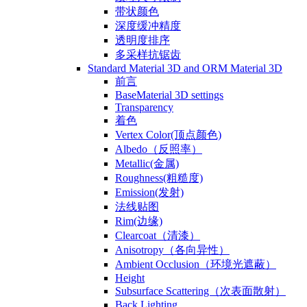
带状颜色
深度缓冲精度
透明度排序
多采样抗锯齿
Standard Material 3D and ORM Material 3D
前言
BaseMaterial 3D settings
Transparency
着色
Vertex Color(顶点颜色)
Albedo（反照率）
Metallic(金属)
Roughness(粗糙度)
Emission(发射)
法线贴图
Rim(边缘)
Clearcoat（清漆）
Anisotropy（各向异性）
Ambient Occlusion（环境光遮蔽）
Height
Subsurface Scattering（次表面散射）
Back Lighting