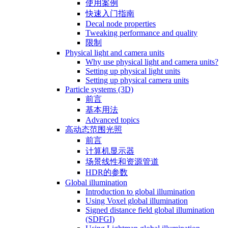
使用案例
快速入门指南
Decal node properties
Tweaking performance and quality
限制
Physical light and camera units
Why use physical light and camera units?
Setting up physical light units
Setting up physical camera units
Particle systems (3D)
前言
基本用法
Advanced topics
高动态范围光照
前言
计算机显示器
场景线性和资源管道
HDR的参数
Global illumination
Introduction to global illumination
Using Voxel global illumination
Signed distance field global illumination
(SDFGI)