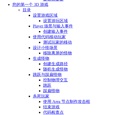
您的第一个 3D 游戏
目录
设置游戏区域
设置游玩区域
Player 场景与输入事件
创建输入事件
使用代码移动玩家
测试玩家的移动
设计小怪场景
移除离屏的怪物
生成怪物
创建生成路径
随机生成怪物
跳跃与踩扁怪物
控制物理交互
跳跃
踩扁怪物
杀死玩家
使用 Area 节点制作攻击框
结束游戏
代码检查点