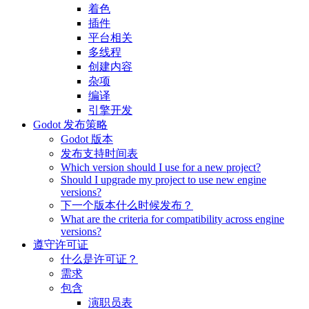
着色
插件
平台相关
多线程
创建内容
杂项
编译
引擎开发
Godot 发布策略
Godot 版本
发布支持时间表
Which version should I use for a new project?
Should I upgrade my project to use new engine
versions?
下一个版本什么时候发布？
What are the criteria for compatibility across engine
versions?
遵守许可证
什么是许可证？
需求
包含
演职员表