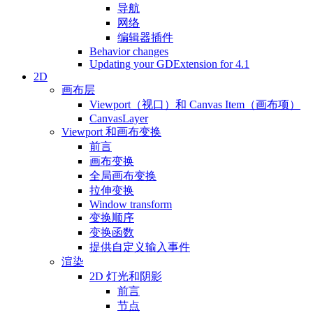
导航
网络
编辑器插件
Behavior changes
Updating your GDExtension for 4.1
2D
画布层
Viewport（视口）和 Canvas Item（画布项）
CanvasLayer
Viewport 和画布变换
前言
画布变换
全局画布变换
拉伸变换
Window transform
变换顺序
变换函数
提供自定义输入事件
渲染
2D 灯光和阴影
前言
节点