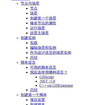
节点与场景
节点
场景
创建第一个场景
修改节点的属性
运行场景
设置主场景
创建实例
实践
编辑场景和实例
作为设计语言的场景实例
总结
脚本语言
可用的脚本语言
我应该使用哪种语言？
GDScript
.NET / C#
C++ via GDExtension
总结
创建第一个脚本
项目设置
新建脚本