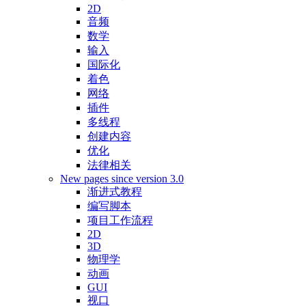
2D
音频
数学
输入
国际化
着色
网络
插件
多线程
创建内容
优化
法律相关
New pages since version 3.0
渐进式教程
编写脚本
项目工作流程
2D
3D
物理学
动画
GUI
视口