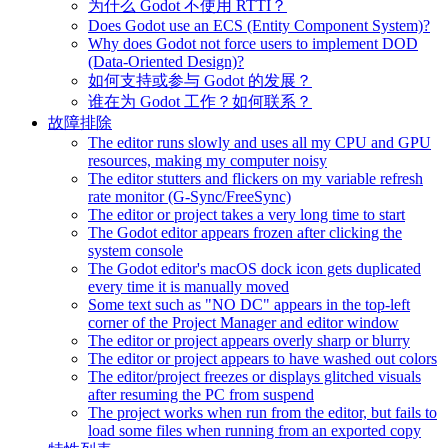
为什么 Godot 不使用 RTTI？
Does Godot use an ECS (Entity Component System)?
Why does Godot not force users to implement DOD
(Data-Oriented Design)?
如何支持或参与 Godot 的发展？
谁在为 Godot 工作？如何联系？
故障排除
The editor runs slowly and uses all my CPU and GPU
resources, making my computer noisy
The editor stutters and flickers on my variable refresh
rate monitor (G-Sync/FreeSync)
The editor or project takes a very long time to start
The Godot editor appears frozen after clicking the
system console
The Godot editor's macOS dock icon gets duplicated
every time it is manually moved
Some text such as "NO DC" appears in the top-left
corner of the Project Manager and editor window
The editor or project appears overly sharp or blurry
The editor or project appears to have washed out colors
The editor/project freezes or displays glitched visuals
after resuming the PC from suspend
The project works when run from the editor, but fails to
load some files when running from an exported copy