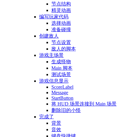
节点结构
精灵动画
编写玩家代码
选择动画
准备碰撞
创建敌人
节点设置
敌人的脚本
游戏主场景
生成怪物
Main 脚本
测试场景
游戏信息显示
ScoreLabel
Message
StartButton
将 HUD 场景连接到 Main 场景
删除旧的小怪
完成了
背景
音效
键盘快捷键