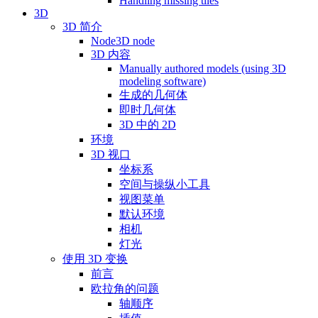
Handling missing tiles
3D
3D 简介
Node3D node
3D 内容
Manually authored models (using 3D
modeling software)
生成的几何体
即时几何体
3D 中的 2D
环境
3D 视口
坐标系
空间与操纵小工具
视图菜单
默认环境
相机
灯光
使用 3D 变换
前言
欧拉角的问题
轴顺序