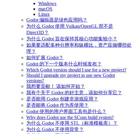
Windows
macOS
Linux
Godot 编辑器是绿色应用吗？
为什么 Godot 使用 Vulkan/OpenGL 而不是
Direct3D？
为什么 Godot 旨在保持其核心功能集较小？
如果要适配多种分辨率和纵横比，资产应做哪些处
理？
如何扩展 Godot？
Godot 的下一个版本什么时候发布？
Which Godot version should I use for a new project?
Should I upgrade my project to use new Godot
versions?
我想要贡献！ 该如何开始？
我有个关于 Godot 的好主意，该如何分享它？
是否能用 Godot 创建非游戏应用？
是否能将 Godot 作为库使用？
Godot 使用的用户界面工具包是什么？
Why does Godot use the SCons build system?
为什么 Godot 不使用 STL（标准模板库）？
为什么 Godot 不使用异常？