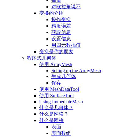
插值
对欧拉角说不
变换的介绍
操作变换
精度误差
获取信息
设置信息
用四元数插值
变换是你的朋友
程序式几何体
使用 ArrayMesh
Setting up the ArrayMesh
生成几何体
保存
使用 MeshDataTool
使用 SurfaceTool
Using ImmediateMesh
什么是几何体？
什么是网格？
什么是网格
表面
表面数组