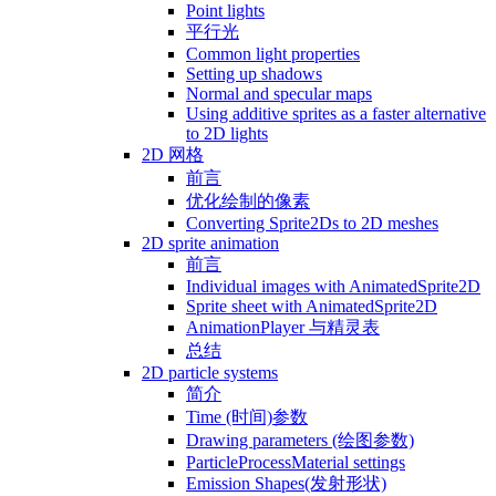
Point lights
平行光
Common light properties
Setting up shadows
Normal and specular maps
Using additive sprites as a faster alternative
to 2D lights
2D 网格
前言
优化绘制的像素
Converting Sprite2Ds to 2D meshes
2D sprite animation
前言
Individual images with AnimatedSprite2D
Sprite sheet with AnimatedSprite2D
AnimationPlayer 与精灵表
总结
2D particle systems
简介
Time (时间)参数
Drawing parameters (绘图参数)
ParticleProcessMaterial settings
Emission Shapes(发射形状)