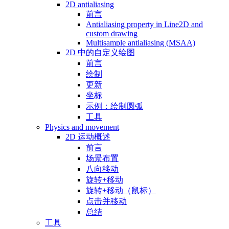
2D antialiasing
前言
Antialiasing property in Line2D and
custom drawing
Multisample antialiasing (MSAA)
2D 中的自定义绘图
前言
绘制
更新
坐标
示例：绘制圆弧
工具
Physics and movement
2D 运动概述
前言
场景布置
八向移动
旋转+移动
旋转+移动（鼠标）
点击并移动
总结
工具