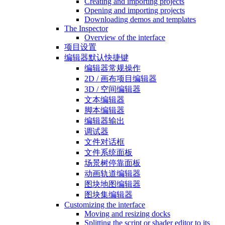
Creating and importing projects
Opening and importing projects
Downloading demos and templates
The Inspector
Overview of the interface
项目设置
编辑器默认快捷键
编辑器常规操作
2D / 画布项目编辑器
3D / 空间编辑器
文本编辑器
脚本编辑器
编辑器输出
调试器
文件对话框
文件系统面板
场景树停靠面板
动画轨道编辑器
图块地图编辑器
图块集编辑器
Customizing the interface
Moving and resizing docks
Splitting the script or shader editor to its