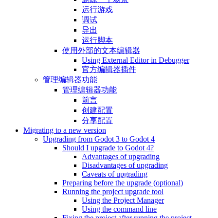
运行游戏
调试
导出
运行脚本
使用外部的文本编辑器
Using External Editor in Debugger
官方编辑器插件
管理编辑器功能
管理编辑器功能
前言
创建配置
分享配置
Migrating to a new version
Upgrading from Godot 3 to Godot 4
Should I upgrade to Godot 4?
Advantages of upgrading
Disadvantages of upgrading
Caveats of upgrading
Preparing before the upgrade (optional)
Running the project upgrade tool
Using the Project Manager
Using the command line
Fixing the project after running the project