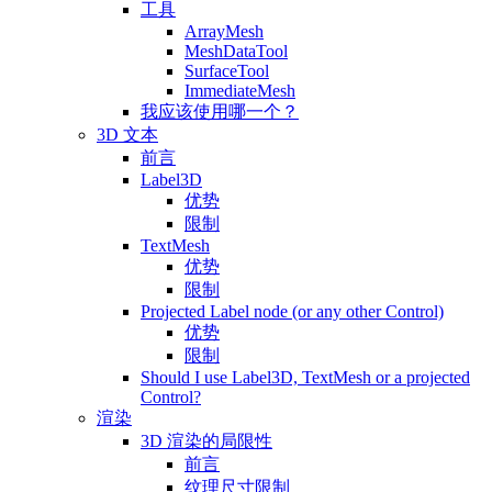
工具
ArrayMesh
MeshDataTool
SurfaceTool
ImmediateMesh
我应该使用哪一个？
3D 文本
前言
Label3D
优势
限制
TextMesh
优势
限制
Projected Label node (or any other Control)
优势
限制
Should I use Label3D, TextMesh or a projected
Control?
渲染
3D 渲染的局限性
前言
纹理尺寸限制