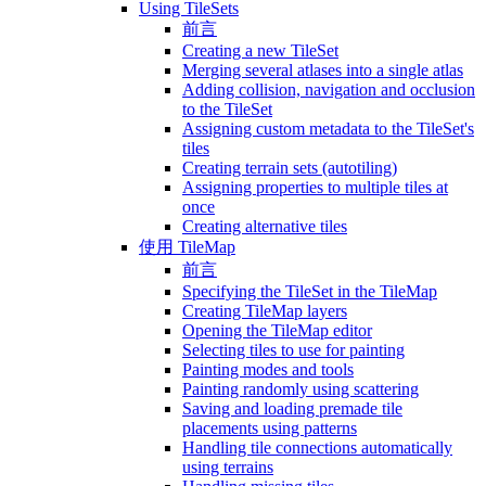
Using TileSets
前言
Creating a new TileSet
Merging several atlases into a single atlas
Adding collision, navigation and occlusion
to the TileSet
Assigning custom metadata to the TileSet's
tiles
Creating terrain sets (autotiling)
Assigning properties to multiple tiles at
once
Creating alternative tiles
使用 TileMap
前言
Specifying the TileSet in the TileMap
Creating TileMap layers
Opening the TileMap editor
Selecting tiles to use for painting
Painting modes and tools
Painting randomly using scattering
Saving and loading premade tile
placements using patterns
Handling tile connections automatically
using terrains