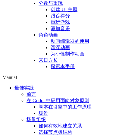
分数与重玩
创建 UI 主题
跟踪得分
重玩游戏
添加音乐
角色动画
动画编辑器的使用
漂浮动画
为小怪制作动画
来日方长
探索本手册
Manual
最佳实践
前言
在 Godot 中应用面向对象原则
脚本在引擎中的工作原理
场景
场景组织
如何有效地建立关系
选择节点树结构