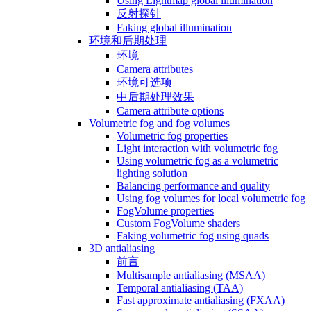
Using Lightmap global illumination
反射探针
Faking global illumination
环境和后期处理
环境
Camera attributes
环境可选项
中后期处理效果
Camera attribute options
Volumetric fog and fog volumes
Volumetric fog properties
Light interaction with volumetric fog
Using volumetric fog as a volumetric
lighting solution
Balancing performance and quality
Using fog volumes for local volumetric fog
FogVolume properties
Custom FogVolume shaders
Faking volumetric fog using quads
3D antialiasing
前言
Multisample antialiasing (MSAA)
Temporal antialiasing (TAA)
Fast approximate antialiasing (FXAA)