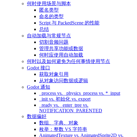
何时使用场景与脚本
匿名类型
命名的类型
Script 与 PackedScene 的性能
总结
自动加载与常规节点
切割音频问题
管理共享功能或数据
何时应使用自动加载
何时以及如何避免为任何事情使用节点
Godot 接口
获取对象引用
从对象访问数据或逻辑
Godot 通知
_process vs. _physics_process vs. *_input
_init vs. 初始化 vs. export
_ready vs. _enter_tree vs.
NOTIFICATION_PARENTED
数据偏好
数组、字典、对象
枚举：整数 VS 字符串
AnimatedTexture vs. AnimatedSprite2D vs.