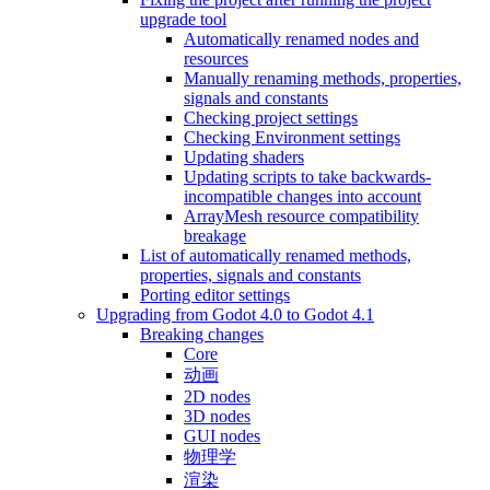
upgrade tool
Automatically renamed nodes and
resources
Manually renaming methods, properties,
signals and constants
Checking project settings
Checking Environment settings
Updating shaders
Updating scripts to take backwards-
incompatible changes into account
ArrayMesh resource compatibility
breakage
List of automatically renamed methods,
properties, signals and constants
Porting editor settings
Upgrading from Godot 4.0 to Godot 4.1
Breaking changes
Core
动画
2D nodes
3D nodes
GUI nodes
物理学
渲染