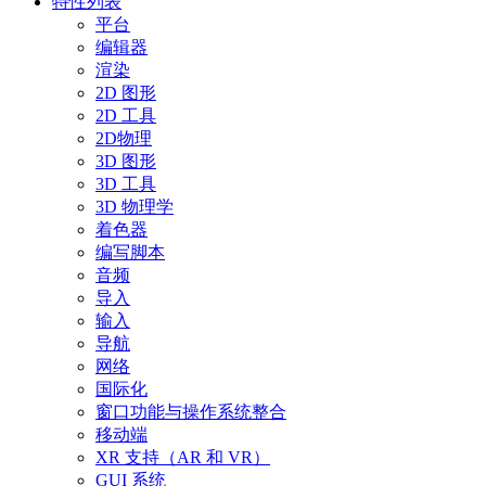
特性列表
平台
编辑器
渲染
2D 图形
2D 工具
2D物理
3D 图形
3D 工具
3D 物理学
着色器
编写脚本
音频
导入
输入
导航
网络
国际化
窗口功能与操作系统整合
移动端
XR 支持（AR 和 VR）
GUI 系统