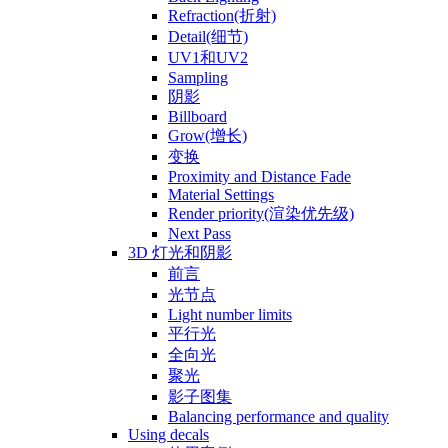
Refraction(折射)
Detail(细节)
UV1和UV2
Sampling
阴影
Billboard
Grow(增长)
变换
Proximity and Distance Fade
Material Settings
Render priority(渲染优先级)
Next Pass
3D 灯光和阴影
前言
光节点
Light number limits
平行光
全向光
聚光
影子图集
Balancing performance and quality
Using decals