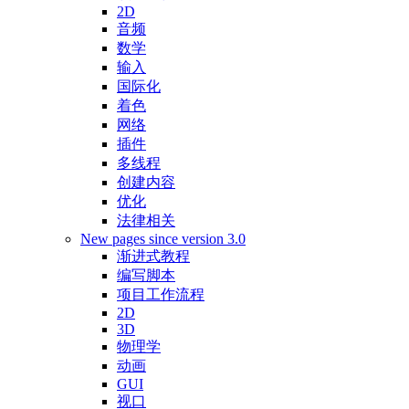
2D
音频
数学
输入
国际化
着色
网络
插件
多线程
创建内容
优化
法律相关
New pages since version 3.0
渐进式教程
编写脚本
项目工作流程
2D
3D
物理学
动画
GUI
视口