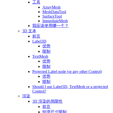
工具
ArrayMesh
MeshDataTool
SurfaceTool
ImmediateMesh
我应该使用哪一个？
3D 文本
前言
Label3D
优势
限制
TextMesh
优势
限制
Projected Label node (or any other Control)
优势
限制
Should I use Label3D, TextMesh or a projected
Control?
渲染
3D 渲染的局限性
前言
纹理尺寸限制