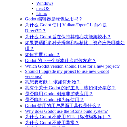
Windows
macOS
Linux
Godot 编辑器是绿色应用吗？
为什么 Godot 使用 Vulkan/OpenGL 而不是
Direct3D？
为什么 Godot 旨在保持其核心功能集较小？
如果要适配多种分辨率和纵横比，资产应做哪些处
理？
如何扩展 Godot？
Godot 的下一个版本什么时候发布？
Which Godot version should I use for a new project?
Should I upgrade my project to use new Godot
versions?
我想要贡献！ 该如何开始？
我有个关于 Godot 的好主意，该如何分享它？
是否能用 Godot 创建非游戏应用？
是否能将 Godot 作为库使用？
Godot 使用的用户界面工具包是什么？
Why does Godot use the SCons build system?
为什么 Godot 不使用 STL（标准模板库）？
为什么 Godot 不使用异常？