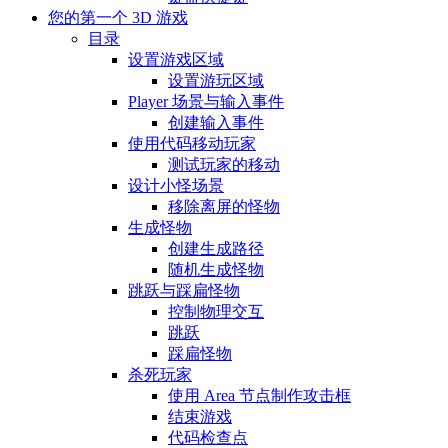
您的第一个 3D 游戏
目录
设置游戏区域
设置游玩区域
Player 场景与输入事件
创建输入事件
使用代码移动玩家
测试玩家的移动
设计小怪场景
移除离屏的怪物
生成怪物
创建生成路径
随机生成怪物
跳跃与踩扁怪物
控制物理交互
跳跃
踩扁怪物
杀死玩家
使用 Area 节点制作攻击框
结束游戏
代码检查点