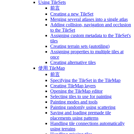
Using TileSets
前言
Creating a new TileSet
Merging several atlases into a single atlas
Adding collision, navigation and occlusion
to the TileSet
Assigning custom metadata to the TileSet's
tiles
Creating terrain sets (autotiling)
Assigning properties to multiple tiles at
once
Creating alternative tiles
使用 TileMap
前言
Specifying the TileSet in the TileMap
Creating TileMap layers
Opening the TileMap editor
Selecting tiles to use for painting
Painting modes and tools
Painting randomly using scattering
Saving and loading premade tile
placements using patterns
Handling tile connections automatically
using terrains