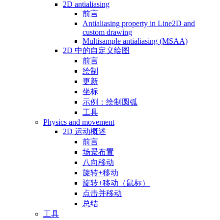
2D antialiasing
前言
Antialiasing property in Line2D and
custom drawing
Multisample antialiasing (MSAA)
2D 中的自定义绘图
前言
绘制
更新
坐标
示例：绘制圆弧
工具
Physics and movement
2D 运动概述
前言
场景布置
八向移动
旋转+移动
旋转+移动（鼠标）
点击并移动
总结
工具