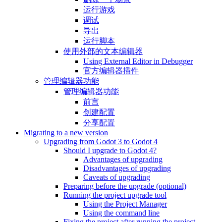
运行游戏
调试
导出
运行脚本
使用外部的文本编辑器
Using External Editor in Debugger
官方编辑器插件
管理编辑器功能
管理编辑器功能
前言
创建配置
分享配置
Migrating to a new version
Upgrading from Godot 3 to Godot 4
Should I upgrade to Godot 4?
Advantages of upgrading
Disadvantages of upgrading
Caveats of upgrading
Preparing before the upgrade (optional)
Running the project upgrade tool
Using the Project Manager
Using the command line
Fixing the project after running the project