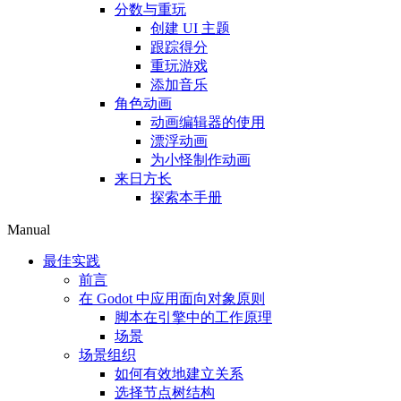
分数与重玩
创建 UI 主题
跟踪得分
重玩游戏
添加音乐
角色动画
动画编辑器的使用
漂浮动画
为小怪制作动画
来日方长
探索本手册
Manual
最佳实践
前言
在 Godot 中应用面向对象原则
脚本在引擎中的工作原理
场景
场景组织
如何有效地建立关系
选择节点树结构