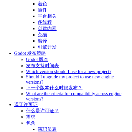
着色
插件
平台相关
多线程
创建内容
杂项
编译
引擎开发
Godot 发布策略
Godot 版本
发布支持时间表
Which version should I use for a new project?
Should I upgrade my project to use new engine
versions?
下一个版本什么时候发布？
What are the criteria for compatibility across engine
versions?
遵守许可证
什么是许可证？
需求
包含
演职员表