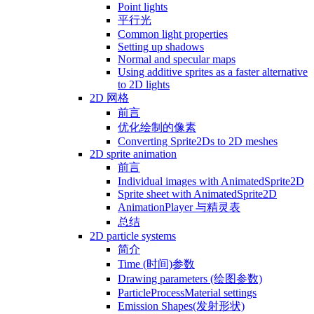
Point lights
平行光
Common light properties
Setting up shadows
Normal and specular maps
Using additive sprites as a faster alternative
to 2D lights
2D 网格
前言
优化绘制的像素
Converting Sprite2Ds to 2D meshes
2D sprite animation
前言
Individual images with AnimatedSprite2D
Sprite sheet with AnimatedSprite2D
AnimationPlayer 与精灵表
总结
2D particle systems
简介
Time (时间)参数
Drawing parameters (绘图参数)
ParticleProcessMaterial settings
Emission Shapes(发射形状)