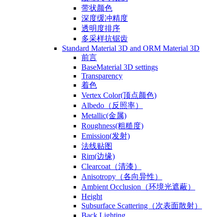
带状颜色
深度缓冲精度
透明度排序
多采样抗锯齿
Standard Material 3D and ORM Material 3D
前言
BaseMaterial 3D settings
Transparency
着色
Vertex Color(顶点颜色)
Albedo（反照率）
Metallic(金属)
Roughness(粗糙度)
Emission(发射)
法线贴图
Rim(边缘)
Clearcoat（清漆）
Anisotropy（各向异性）
Ambient Occlusion（环境光遮蔽）
Height
Subsurface Scattering（次表面散射）
Back Lighting