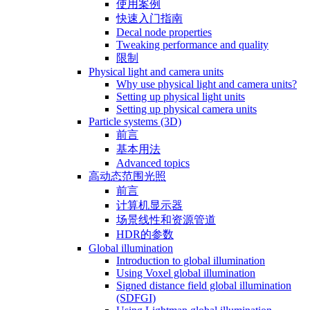
使用案例
快速入门指南
Decal node properties
Tweaking performance and quality
限制
Physical light and camera units
Why use physical light and camera units?
Setting up physical light units
Setting up physical camera units
Particle systems (3D)
前言
基本用法
Advanced topics
高动态范围光照
前言
计算机显示器
场景线性和资源管道
HDR的参数
Global illumination
Introduction to global illumination
Using Voxel global illumination
Signed distance field global illumination
(SDFGI)