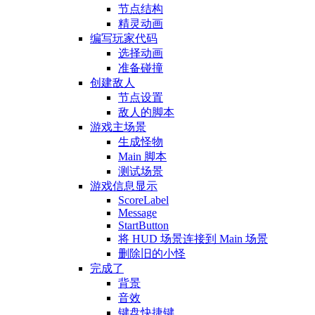
节点结构
精灵动画
编写玩家代码
选择动画
准备碰撞
创建敌人
节点设置
敌人的脚本
游戏主场景
生成怪物
Main 脚本
测试场景
游戏信息显示
ScoreLabel
Message
StartButton
将 HUD 场景连接到 Main 场景
删除旧的小怪
完成了
背景
音效
键盘快捷键