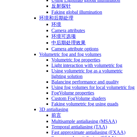
Using Lightmap global illumination
反射探针
Faking global illumination
环境和后期处理
环境
Camera attributes
环境可选项
中后期处理效果
Camera attribute options
Volumetric fog and fog volumes
Volumetric fog properties
Light interaction with volumetric fog
Using volumetric fog as a volumetric
lighting solution
Balancing performance and quality
Using fog volumes for local volumetric fog
FogVolume properties
Custom FogVolume shaders
Faking volumetric fog using quads
3D antialiasing
前言
Multisample antialiasing (MSAA)
Temporal antialiasing (TAA)
Fast approximate antialiasing (FXAA)