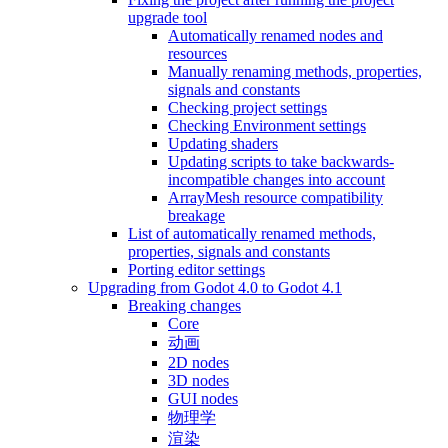
upgrade tool
Automatically renamed nodes and
resources
Manually renaming methods, properties,
signals and constants
Checking project settings
Checking Environment settings
Updating shaders
Updating scripts to take backwards-
incompatible changes into account
ArrayMesh resource compatibility
breakage
List of automatically renamed methods,
properties, signals and constants
Porting editor settings
Upgrading from Godot 4.0 to Godot 4.1
Breaking changes
Core
动画
2D nodes
3D nodes
GUI nodes
物理学
渲染