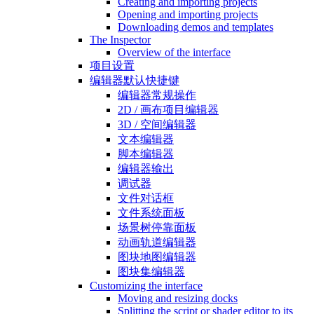
Creating and importing projects
Opening and importing projects
Downloading demos and templates
The Inspector
Overview of the interface
项目设置
编辑器默认快捷键
编辑器常规操作
2D / 画布项目编辑器
3D / 空间编辑器
文本编辑器
脚本编辑器
编辑器输出
调试器
文件对话框
文件系统面板
场景树停靠面板
动画轨道编辑器
图块地图编辑器
图块集编辑器
Customizing the interface
Moving and resizing docks
Splitting the script or shader editor to its