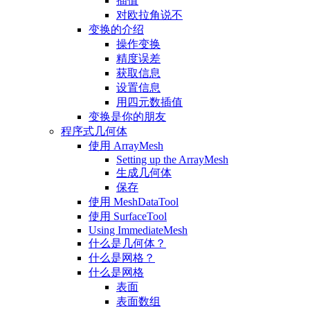
插值
对欧拉角说不
变换的介绍
操作变换
精度误差
获取信息
设置信息
用四元数插值
变换是你的朋友
程序式几何体
使用 ArrayMesh
Setting up the ArrayMesh
生成几何体
保存
使用 MeshDataTool
使用 SurfaceTool
Using ImmediateMesh
什么是几何体？
什么是网格？
什么是网格
表面
表面数组