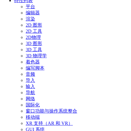
特性列表
平台
编辑器
渲染
2D 图形
2D 工具
2D物理
3D 图形
3D 工具
3D 物理学
着色器
编写脚本
音频
导入
输入
导航
网络
国际化
窗口功能与操作系统整合
移动端
XR 支持（AR 和 VR）
GUI 系统