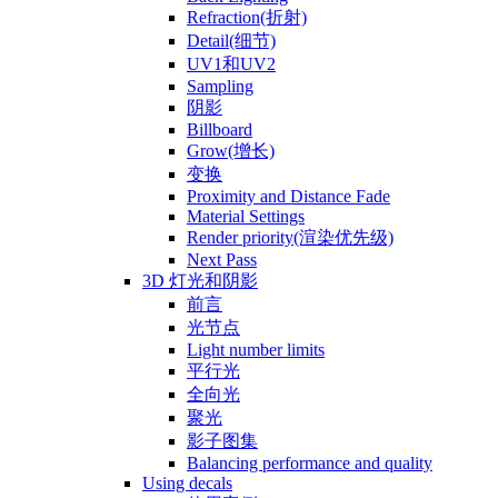
Refraction(折射)
Detail(细节)
UV1和UV2
Sampling
阴影
Billboard
Grow(增长)
变换
Proximity and Distance Fade
Material Settings
Render priority(渲染优先级)
Next Pass
3D 灯光和阴影
前言
光节点
Light number limits
平行光
全向光
聚光
影子图集
Balancing performance and quality
Using decals