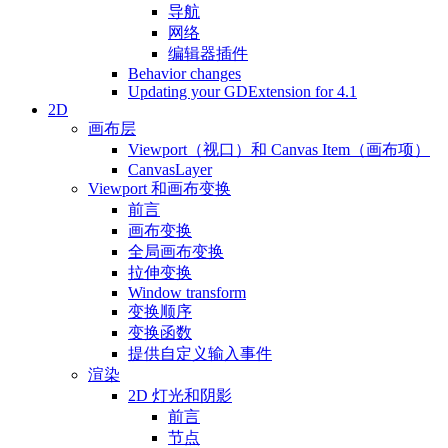
导航
网络
编辑器插件
Behavior changes
Updating your GDExtension for 4.1
2D
画布层
Viewport（视口）和 Canvas Item（画布项）
CanvasLayer
Viewport 和画布变换
前言
画布变换
全局画布变换
拉伸变换
Window transform
变换顺序
变换函数
提供自定义输入事件
渲染
2D 灯光和阴影
前言
节点