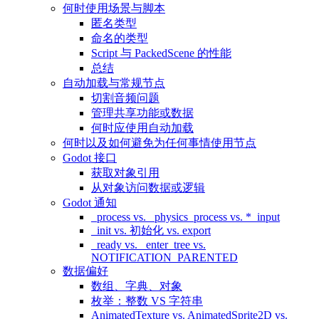
何时使用场景与脚本
匿名类型
命名的类型
Script 与 PackedScene 的性能
总结
自动加载与常规节点
切割音频问题
管理共享功能或数据
何时应使用自动加载
何时以及如何避免为任何事情使用节点
Godot 接口
获取对象引用
从对象访问数据或逻辑
Godot 通知
_process vs. _physics_process vs. *_input
_init vs. 初始化 vs. export
_ready vs. _enter_tree vs.
NOTIFICATION_PARENTED
数据偏好
数组、字典、对象
枚举：整数 VS 字符串
AnimatedTexture vs. AnimatedSprite2D vs.