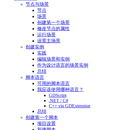
节点与场景
节点
场景
创建第一个场景
修改节点的属性
运行场景
设置主场景
创建实例
实践
编辑场景和实例
作为设计语言的场景实例
总结
脚本语言
可用的脚本语言
我应该使用哪种语言？
GDScript
.NET / C#
C++ via GDExtension
总结
创建第一个脚本
项目设置
新建脚本