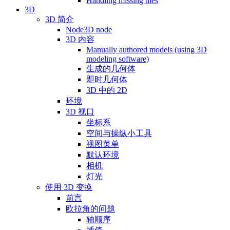
Handling missing tiles
3D
3D 简介
Node3D node
3D 内容
Manually authored models (using 3D
modeling software)
生成的几何体
即时几何体
3D 中的 2D
环境
3D 视口
坐标系
空间与操纵小工具
视图菜单
默认环境
相机
灯光
使用 3D 变换
前言
欧拉角的问题
轴顺序